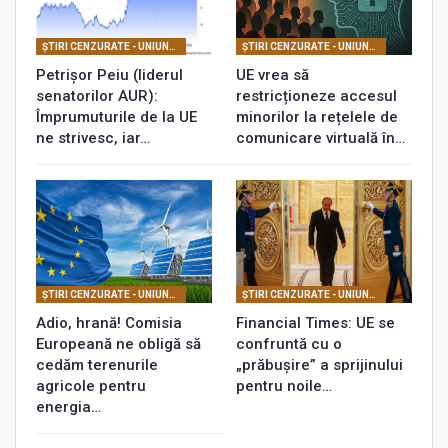
ŞTIRI CENZURATE - UNIUNEA EUROPEANĂ
ŞTIRI CENZURATE - UNIUNEA EUROPEANĂ
Petrișor Peiu (liderul
UE vrea să
senatorilor AUR):
restricționeze accesul
Împrumuturile de la UE
minorilor la rețelele de
ne strivesc, iar…
comunicare virtuală în…
ŞTIRI CENZURATE - UNIUNEA EUROPEANĂ
ŞTIRI CENZURATE - UNIUNEA EUROPEANĂ
Adio, hrană! Comisia
Financial Times: UE se
Europeană ne obligă să
confruntă cu o
cedăm terenurile
„prăbușire” a sprijinului
agricole pentru
pentru noile…
energia…