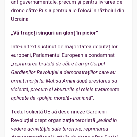
antiguvernamentale, precum și pentru livrarea de
drone către Rusia pentru a le folosi în războiul din
Ucraina.
„
Vă trageți singuri un glonț în picior”
Într-un text susținut de majoritatea deputaților
europeni, Parlamentul European a condamnat
„
reprimarea brutală de către Iran și Corpul
Gardienilor Revoluției a demonstrațiilor care au
urmat morții lui Mahsa Amini după arestarea sa
violentă, precum și abuzurile și relele tratamente
aplicate de «poliția morală» iraniană
”.
Textul solicită UE să desemneze Gardienii
Revoluției drept organizație teroristă „
având în
vedere activitățile sale teroriste, reprimarea