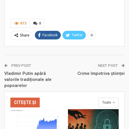
873
0
Share
Facebook
Twitter
PREV POST
NEXT POST
Vladimir Putin apără
Crime împotriva științei
valorile tradiționale ale
popoarelor
CITEȘTE ȘI
Toate