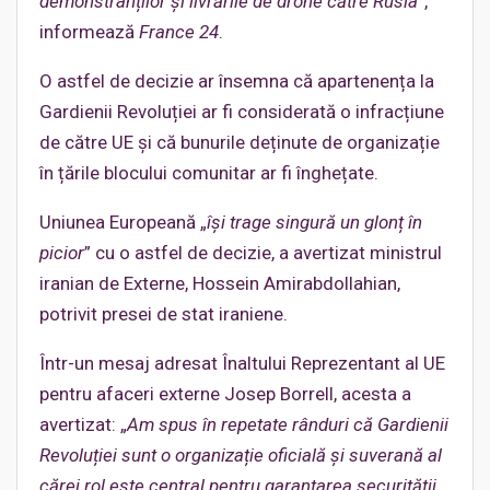
demonstranților și livrările de drone către Rusia
”,
informează
France 24
.
O astfel de decizie ar însemna că apartenența la
Gardienii Revoluției ar fi considerată o infracțiune
de către UE și că bunurile deținute de organizație
în țările blocului comunitar ar fi înghețate.
Uniunea Europeană „
își trage singură un glonț în
picior
” cu o astfel de decizie, a avertizat ministrul
iranian de Externe, Hossein Amirabdollahian,
potrivit presei de stat iraniene.
Într-un mesaj adresat Înaltului Reprezentant al UE
pentru afaceri externe Josep Borrell, acesta a
avertizat: „
Am spus în repetate rânduri că Gardienii
Revoluției sunt o org
anizație oficială și suverană al
cărei rol este central pentru garantarea securității