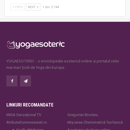
PREV
NEXT
1 din 3.744
YOGAESOTERIC - o enciclopedie ezoterică online și portalul celei
mai mari Școli de Yoga din Europa.
LINKURI RECOMANDATE
MISA Senzaţional TV
Gregorian Bivolaru
AtributeDumnezeiesti.ro
Mișcarea Charismatică Teofanică
Godly Attributes
Academia de Yoga online