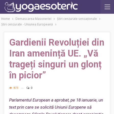
Home
Demascarea Masoneriei
Ştiri cenzurate senzaţionale
Ştiri cenzurate - Uniunea Europeană
Gardienii Revoluției din
Iran amenință UE. „Vă
trageți singuri un glonț
în picior”
873
0
Parlamentul European a aprobat, pe 18 ianuarie, un
text prin care se solicită Uniunii Europene să