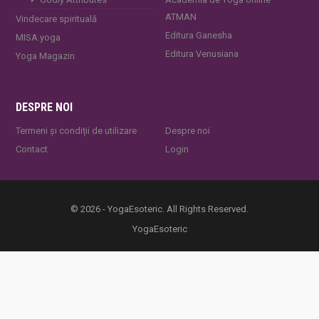
ATMAN
Vindecare spirituală
Editura Ganesha
MISA.yoga
Editura Venusiana
Yoga Magazin
DESPRE NOI
Termeni și condiții de utilizare
Despre noi
Contact
Login
© 2026 - YogaEsoteric. All Rights Reserved.
YogaEsoteric