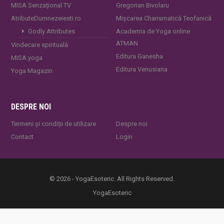
MISA Senzaţional TV
Gregorian Bivolaru
AtributeDumnezeiesti.ro
Mișcarea Charismatică Teofanică
Godly Attributes
Academia de Yoga online
ATMAN
Vindecare spirituală
Editura Ganesha
MISA.yoga
Editura Venusiana
Yoga Magazin
DESPRE NOI
Termeni și condiții de utilizare
Despre noi
Contact
Login
© 2026 - YogaEsoteric. All Rights Reserved.
YogaEsoteric