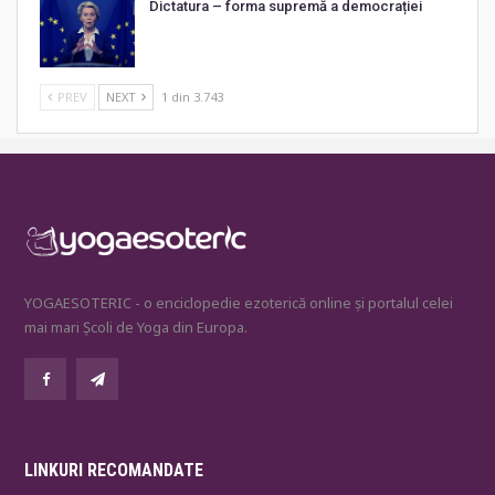
Dictatura – forma supremă a democrației
PREV
NEXT
1 din 3.743
YOGAESOTERIC - o enciclopedie ezoterică online și portalul celei
mai mari Școli de Yoga din Europa.
LINKURI RECOMANDATE