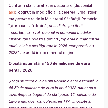
Conform planului aflat în dezbatere (disponibil
aici
), obținut în mod oficial la cererea jurnaliștilor
stiripesurse.ro
de la Ministerul Sănătății, România
își propune să devină „
unul dintre jucătorii
importanți la nivel regional în domen
i
ul studiilor
clinice
”, țara noastră țintind „
triplarea numărului de
studii clinice desfășurate în 2026, comparativ cu
2023
”, se arată în documentul obținut.
O piață estimată la 150 de milioane de euro
pentru 2026
„
Piața studiilor clinice din România este estimată la
45-50 de milioane de euro în anul 2022, aducând o
contribuție la bugetul de stat peste 12 milioane de
Euro anual doar din colectarea TVA, impozite și
taxe plătite cu personalul angajat în industrie. O