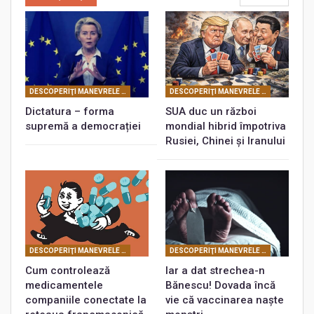
DESCOPERIŢI MANEVRELE FRANCMASONERIEI
DESCOPERIŢI MANEVRELE FRANCMASONERIEI
Dictatura – forma
SUA duc un război
supremă a democrației
mondial hibrid împotriva
Rusiei, Chinei și Iranului
DESCOPERIŢI MANEVRELE FRANCMASONERIEI
DESCOPERIŢI MANEVRELE FRANCMASONERIEI
Cum controlează
Iar a dat strechea-n
medicamentele
Bănescu! Dovada încă
companiile conectate la
vie că vaccinarea naște