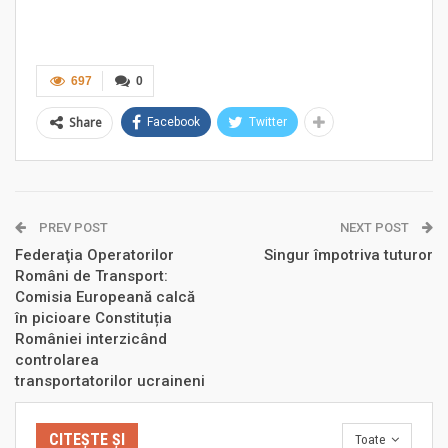
697
0
Share
Facebook
Twitter
PREV POST
NEXT POST
Federaţia Operatorilor
Singur împotriva tuturor
Români de Transport:
Comisia Europeană calcă
în picioare Constituția
României interzicând
controlarea
transportatorilor ucraineni
CITEȘTE ȘI
Toate