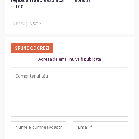
rețeaua francmasonică
monștri
– 100…
PREV
NEXT
SPUNE CE CREZI
Adresa de email nu va fi publicata