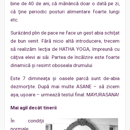
bine de 40 de ani, că mănâncă doar o dată pe zi,
că ţine periodic posturi alimentare foarte lungi
etc.
Surâzând plin de pace ne face un gest abia schiţat
de bun venit. Fără nicio altă introducere, trecem
să realizăm lecţia de HATHA YOGA, împreună cu
câţiva elevi ai săi. Partea de încălzire este foarte
dinamică şi resimt oboseala drumului.
Este 7 dimineaţa şi oasele parcă sunt de-abia
dezmorţite. După mai multe ASANE – să zicem
aşa, uşoare – urmează testul final: MAYURASANA!
Mai agil decât tinerii
În condiţii
normale,