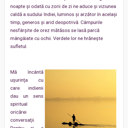
noapte şi odată cu zorii de zi ne aduce şi viziunea
caldă a sudului Indiei, luminos şi arzător în acelaşi
timp, generos şi arid deopotrivă. Câmpurile
nesfârşite de orez mătăsos se lasă parcă
mângâiate cu ochii. Verdele lor ne hrăneşte
sufletul.
Mă încântă
uşurinţa cu
care indienii
dau un sens
spiritual
oricărei
conversaţii.