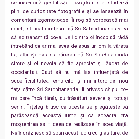
ce înseamnă gestul său. Însoţitorii mei studiază
plini de curiozitate fotografiile şi se lansează în
comentarii zgomotoase. Îi rog să vorbească mai
încet, întrucât simţeam că Sri Satchitananda vrea
să ne transmită ceva. Unii dintre ei încep să râdă
întrebând ce ar mai avea de spus un om la vârsta
lui, alţii îşi dau cu părerea că Sri Satchitananda
simte şi el nevoia să fie apreciat şi lăudat de
occidentali. Caut să nu mă las influenţată de
superficialitatea remarcilor şi îmi întorc din nou
faţa către Sri Satchitananda. Îi privesc chipul ce-
mi pare încă tânăr, cu trăsături severe şi totuşi
senin. Înţeleg brusc că acesta se pregăteşte să
părăsească această lume şi că aceasta era
moştenirea sa – ceea ce realizase în acea viaţă.
Nu îndrăznesc să spun acest lucru cu glas tare, de