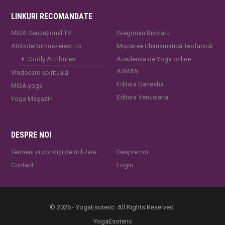
LINKURI RECOMANDATE
MISA Senzaţional TV
Gregorian Bivolaru
AtributeDumnezeiesti.ro
Mișcarea Charismatică Teofanică
Godly Attributes
Academia de Yoga online
ATMAN
Vindecare spirituală
Editura Ganesha
MISA.yoga
Editura Venusiana
Yoga Magazin
DESPRE NOI
Termeni și condiții de utilizare
Despre noi
Contact
Login
© 2026 - YogaEsoteric. All Rights Reserved.
YogaEsoteric