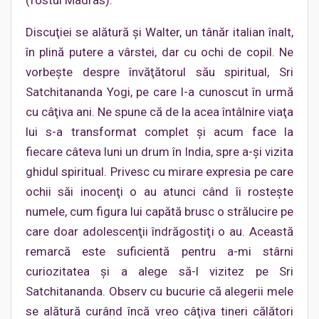
(fostul Madras).
Discuţiei se alătură şi Walter, un tânăr italian înalt,
în plină putere a vârstei, dar cu ochi de copil. Ne
vorbeşte despre învăţătorul său spiritual, Sri
Satchitananda Yogi, pe care l-a cunoscut în urmă
cu câţiva ani. Ne spune că de la acea întâlnire viaţa
lui s-a transformat complet şi acum face la
fiecare câteva luni un drum în India, spre a-şi vizita
ghidul spiritual. Privesc cu mirare expresia pe care
ochii săi inocenţi o au atunci când îi rosteşte
numele, cum figura lui capătă brusc o strălucire pe
care doar adolescenţii îndrăgostiţi o au. Această
remarcă este suficientă pentru a-mi stârni
curiozitatea şi a alege să-l vizitez pe Sri
Satchitananda. Observ cu bucurie că alegerii mele
se alătură curând încă vreo câţiva tineri călători