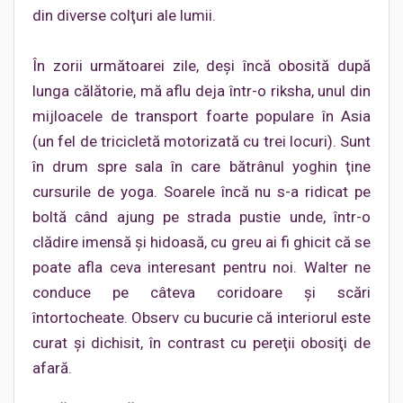
din diverse colţuri ale lumii.
În zorii următoarei zile, deşi încă obosită după
lunga călătorie, mă aflu deja într-o riksha, unul din
mijloacele de transport foarte populare în Asia
(un fel de tricicletă motorizată cu trei locuri). Sunt
în drum spre sala în care bătrânul yoghin ţine
cursurile de yoga. Soarele încă nu s-a ridicat pe
boltă când ajung pe strada pustie unde, într-o
clădire imensă şi hidoasă, cu greu ai fi ghicit că se
poate afla ceva interesant pentru noi. Walter ne
conduce pe câteva coridoare şi scări
întortocheate. Observ cu bucurie că interiorul este
curat şi dichisit, în contrast cu pereţii obosiţi de
afară.