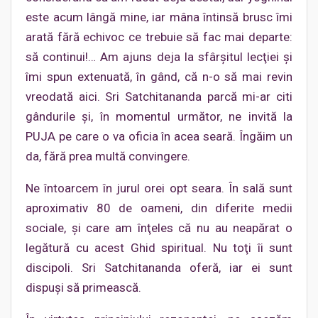
este acum lângă mine, iar mâna întinsă brusc îmi
arată fără echivoc ce trebuie să fac mai departe:
să continui!… Am ajuns deja la sfârşitul lecţiei şi
îmi spun extenuată, în gând, că n-o să mai revin
vreodată aici. Sri Satchitananda parcă mi-ar citi
gândurile şi, în momentul următor, ne invită la
PUJA pe care o va oficia în acea seară. Îngăim un
da, fără prea multă convingere.
Ne întoarcem în jurul orei opt seara. În sală sunt
aproximativ 80 de oameni, din diferite medii
sociale, şi care am înţeles că nu au neapărat o
legătură cu acest Ghid spiritual. Nu toţi îi sunt
discipoli. Sri Satchitananda oferă, iar ei sunt
dispuşi să primească.