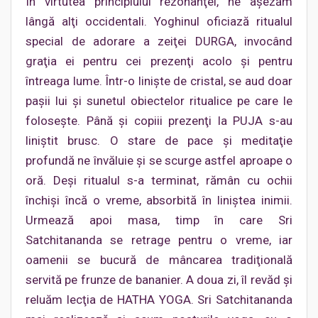
În virtutea principiului rezonanţei, ne aşezăm
lângă alţi occidentali. Yoghinul oficiază ritualul
special de adorare a zeiţei DURGA, invocând
graţia ei pentru cei prezenţi acolo şi pentru
întreaga lume. Într-o linişte de cristal, se aud doar
paşii lui şi sunetul obiectelor ritualice pe care le
foloseşte. Până şi copiii prezenţi la PUJA s-au
liniştit brusc. O stare de pace şi meditaţie
profundă ne învăluie şi se scurge astfel aproape o
oră. Deşi ritualul s-a terminat, rămân cu ochii
închişi încă o vreme, absorbită în liniştea inimii.
Urmează apoi masa, timp în care Sri
Satchitananda se retrage pentru o vreme, iar
oamenii se bucură de mâncarea tradiţională
servită pe frunze de bananier. A doua zi, îl revăd şi
reluăm lecţia de HATHA YOGA. Sri Satchitananda