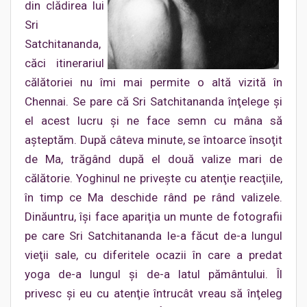
din clădirea lui
Sri
Satchitananda,
căci itinerariul
călătoriei nu îmi mai permite o altă vizită în
Chennai. Se pare că Sri Satchitananda înţelege şi
el acest lucru şi ne face semn cu mâna să
aşteptăm. După câteva minute, se întoarce însoţit
de Ma, trăgând după el două valize mari de
călătorie. Yoghinul ne priveşte cu atenţie reacţiile,
în timp ce Ma deschide rând pe rând valizele.
Dinăuntru, îşi face apariţia un munte de fotografii
pe care Sri Satchitananda le-a făcut de-a lungul
vieţii sale, cu diferitele ocazii în care a predat
yoga de-a lungul şi de-a latul pământului. Îl
privesc şi eu cu atenţie întrucât vreau să înţeleg