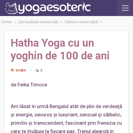
Home
Spiritualitate universală
Oameni remarcabili
Hatha Yoga cu un
yoghin de 100 de ani
59.859
0
de Feika Timoce
Am lăsat în urmă Bengalul atât de plin de verdeaţă
şi energie, savuros şi luxuriant, senzual şi sălbatic,
primitiv şi transcendent, fascinant prin frenezia cu
care te învăluie la fiecare pas. Trenul aleargă în