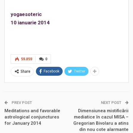
yogaesoteric
10 ianuarie 2014
59.859
0
Share
Facebook
Twitter
PREV POST
NEXT POST
Meditations and favorable
Dimensiunea mistificării
astrological conjunctures
mediatice în cazul MISA –
for January 2014
Gregorian Bivolaru a atins
din nou cote alarmante