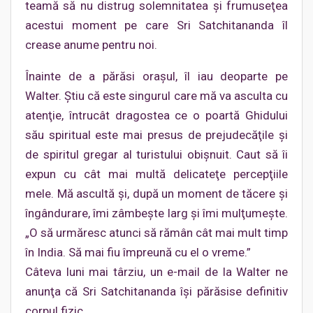
teamă să nu distrug solemnitatea şi frumuseţea
acestui moment pe care Sri Satchitananda îl
crease anume pentru noi.
Înainte de a părăsi oraşul, îl iau deoparte pe
Walter. Ştiu că este singurul care mă va asculta cu
atenţie, întrucât dragostea ce o poartă Ghidului
său spiritual este mai presus de prejudecăţile şi
de spiritul gregar al turistului obişnuit. Caut să îi
expun cu cât mai multă delicateţe percepţiile
mele. Mă ascultă şi, după un moment de tăcere şi
îngândurare, îmi zâmbeşte larg şi îmi mulţumeşte.
„O să urmăresc atunci să rămân cât mai mult timp
în India. Să mai fiu împreună cu el o vreme.”
Câteva luni mai târziu, un e-mail de la Walter ne
anunţa că Sri Satchitananda îşi părăsise definitiv
corpul fizic.