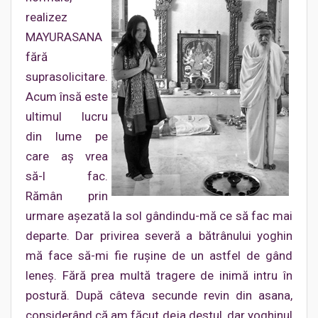
realizez
MAYURASANA
fără
suprasolicitare.
Acum însă este
ultimul lucru
din lume pe
care aş vrea
să-l fac.
Rămân prin
urmare aşezată la sol gândindu-mă ce să fac mai
departe. Dar privirea severă a bătrânului yoghin
mă face să-mi fie ruşine de un astfel de gând
leneş. Fără prea multă tragere de inimă intru în
postură. După câteva secunde revin din asana,
considerând că am făcut deja destul, dar yoghinul