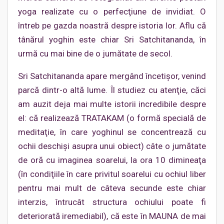
yoga realizate cu o perfecţiune de invidiat. O
întreb pe gazda noastră despre istoria lor. Aflu că
tânărul yoghin este chiar Sri Satchitananda, în
urmă cu mai bine de o jumătate de secol.
Sri Satchitananda apare mergând încetişor, venind
parcă dintr-o altă lume. Îl studiez cu atenţie, căci
am auzit deja mai multe istorii incredibile despre
el: că realizează TRATAKAM (o formă specială de
meditaţie, în care yoghinul se concentrează cu
ochii deschişi asupra unui obiect) câte o jumătate
de oră cu imaginea soarelui, la ora 10 dimineaţa
(în condiţiile în care privitul soarelui cu ochiul liber
pentru mai mult de câteva secunde este chiar
interzis, întrucât structura ochiului poate fi
deteriorată iremediabil), că este în MAUNA de mai