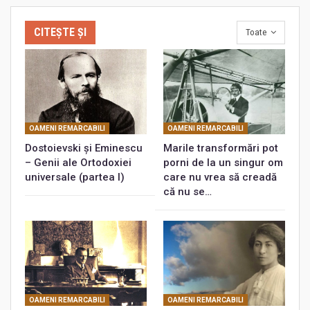
CITEȘTE ȘI
Toate
OAMENI REMARCABILI
OAMENI REMARCABILI
Dostoievski și Eminescu
Marile transformări pot
– Genii ale Ortodoxiei
porni de la un singur om
universale (partea I)
care nu vrea să creadă
că nu se…
OAMENI REMARCABILI
OAMENI REMARCABILI