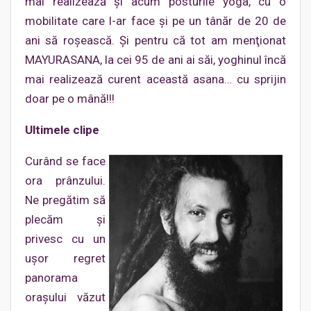
mai realizează şi acum posturile yoga, cu o
mobilitate care l-ar face şi pe un tânăr de 20 de
ani să roşească. Şi pentru că tot am menţionat
MAYURASANA, la cei 95 de ani ai săi, yoghinul încă
mai realizează curent această asana… cu sprijin
doar pe o mână!!!
Ultimele clipe
Curând se face
ora prânzului.
Ne pregătim să
plecăm şi
privesc cu un
uşor regret
panorama
oraşului văzut