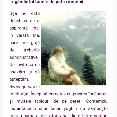
Legământul tăcerii de patru decenii
Uşa ne este
deschisă de o
aspirantă mai
în vârstă, Ma,
care are grijă
de treburile
administrative.
Ne invită să ne
aşezăm şi să
aşteptăm.
Swamiji este în
meditaţie. Încep să cercetez cu privirea încăperea
şi multele tablouri de pe pereţi. Contemplu
instantaneele unui tânăr yoghin ce zâmbeşte
mereu camerei de fotografiat din diferite posturi