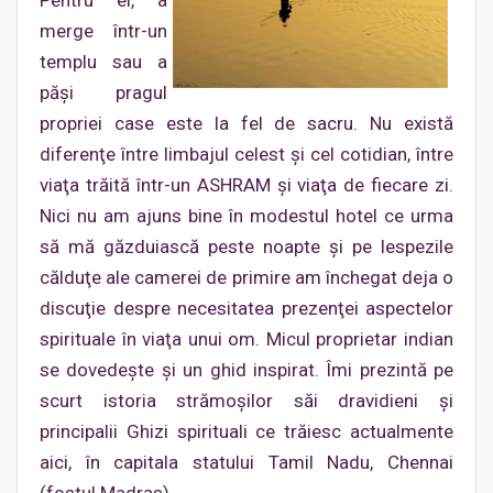
Pentru ei, a
merge într-un
templu sau a
păşi pragul
propriei case este la fel de sacru. Nu există
diferenţe între limbajul celest şi cel cotidian, între
viaţa trăită într-un ASHRAM şi viaţa de fiecare zi.
Nici nu am ajuns bine în modestul hotel ce urma
să mă găzduiască peste noapte şi pe lespezile
călduţe ale camerei de primire am închegat deja o
discuţie despre necesitatea prezenţei aspectelor
spirituale în viaţa unui om. Micul proprietar indian
se dovedeşte şi un ghid inspirat. Îmi prezintă pe
scurt istoria strămoşilor săi dravidieni şi
principalii Ghizi spirituali ce trăiesc actualmente
aici, în capitala statului Tamil Nadu, Chennai