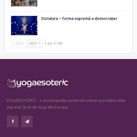
Dictatura – forma supremă a democrației
PREV
NEXT
1 din 3.744
YOGAESOTERIC - o enciclopedie ezoterică online și portalul celei
mai mari Școli de Yoga din Europa.