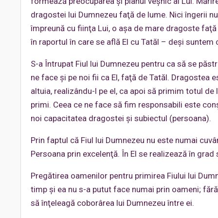
formează preocuparea şi planul veşnic al Lui. Mărirea
dragostei lui Dumnezeu faţă de lume. Nici îngerii n
împreună cu fiinţa Lui, o aşa de mare dragoste faţă 
în raportul în care se află El cu Tatăl – deşi suntem c
S-a Întrupat Fiul lui Dumnezeu pentru ca să se păstrez
ne face şi pe noi fii ca El, faţă de Tatăl. Dragoste
altuia, realizându-l pe el, ca apoi să primim totul de
primi. Ceea ce ne face să fim responsabili este conşt
noi capacitatea dragostei şi subiectul (persoana).
Prin faptul că Fiul lui Dumnezeu nu este numai cuvânt
Persoana prin excelenţă. În El se realizează în gra
Pregătirea oamenilor pentru primirea Fiului lui Dum
timp şi ea nu s-a putut face numai prin oameni; fără 
să înţeleagă coborârea lui Dumnezeu între ei.