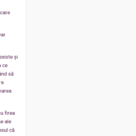
 care
Dar
existe şi
a ce
uând să
ra
 marea
u firea
e ale
nsul că