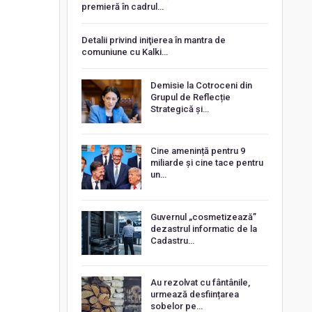
premieră în cadrul…
Detalii privind iniţierea în mantra de
comuniune cu Kalki…
Demisie la Cotroceni din
Grupul de Reflecție
Strategică și…
Cine amenință pentru 9
miliarde și cine tace pentru
un…
Guvernul „cosmetizează”
dezastrul informatic de la
Cadastru…
Au rezolvat cu fântânile,
urmează desființarea
sobelor pe…