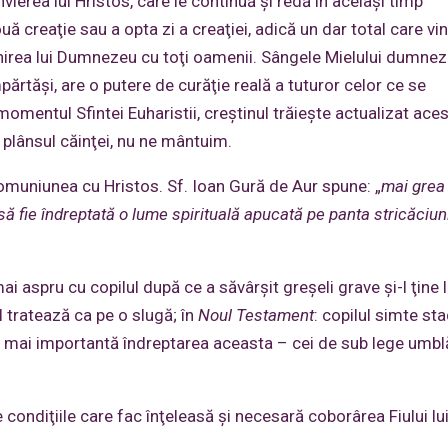
vierea lui Hristos, care le continuă şi redă în acelaşi timp
reaţie sau a opta zi a creaţiei, adică un dar total care vin
irea lui Dumnezeu cu toţi oamenii. Sângele Mielului dumnez
ărtăşi, are o putere de curăţie reală a tuturor celor ce se
momentul Sfintei Euharistii, creştinul trăieşte actualizat aces
 plânsul căinţei, nu ne mântuim.
 comuniunea cu Hristos. Sf. Ioan Gură de Aur spune: „
mai grea
ă fie îndreptată o lume spirituală apucată pe panta stricăciun
ai aspru cu copilul după ce a săvârşit greşeli grave şi-l ţine 
-l tratează ca pe o slugă; în
Noul Testament
: copilul simte st
 e mai importantă îndreptarea aceasta – cei de sub lege umbl
e condiţiile care fac înţeleasă şi necesară coborârea Fiului lu