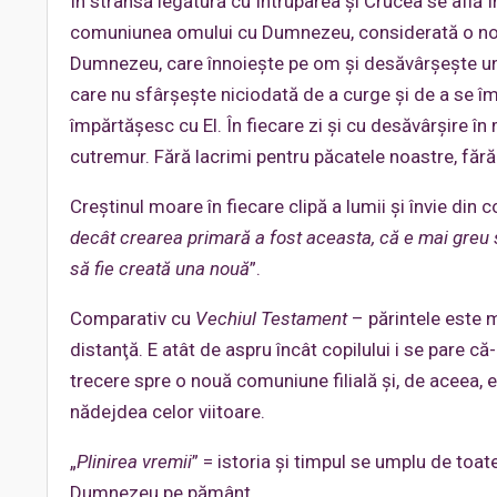
În strânsă legătură cu Întruparea şi Crucea se află În
comuniunea omului cu Dumnezeu, considerată o nouă c
Dumnezeu, care înnoieşte pe om şi desăvârşeşte un
care nu sfârşeşte niciodată de a curge şi de a se împ
împărtăşesc cu El. În fiecare zi şi cu desăvârşire în 
cutremur. Fără lacrimi pentru păcatele noastre, fără
Creştinul moare în fiecare clipă a lumii şi învie din
decât crearea primară a fost aceasta, că e mai greu s
să fie creată una nouă
”.
Comparativ cu
Vechiul Testament
– părintele este m
distanţă. E atât de aspru încât copilului i se pare că
trecere spre o nouă comuniune filială şi, de aceea,
nădejdea celor viitoare.
„
Plinirea vremii
” = istoria şi timpul se umplu de toat
Dumnezeu pe pământ.