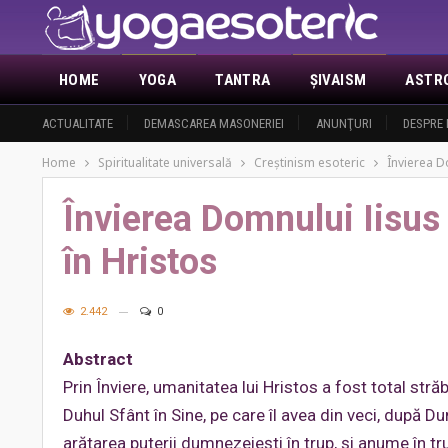
HOME
YOGA
TANTRA
ŞIVAISM
ASTR
ACTUALITATE
DEMASCAREA MASONERIEI
ANUNŢURI
DESPRE 
Home
Spiritualitate universală
Creştinism esoteric
Învierea D
Învierea Domnului Iisus
în Hristos
2.442
0
Abstract
Prin Înviere, umanitatea lui Hristos a fost total str
Duhul Sfânt în Sine, pe care îl avea din veci, după D
arătarea puterii dumnezeieşti în trup, şi anume în tr