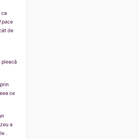
, ca
nd pace
cât de
e pleacă
prin
ceea ce
un
ezeu a
ale…