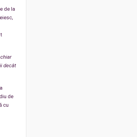
e de la
eiesc,
t
 chiar
ii decât
la
adiu de
ă cu
i