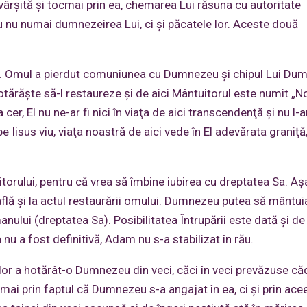
vârşită şi tocmai prin ea, chemarea Lui răsuna cu autoritate
au nu numai dumnezeirea Lui, ci şi păcatele lor. Aceste două
vă. Omul a pierdut comuniunea cu Dumnezeu şi chipul Lui Du
tărăşte să-l restaureze şi de aici Mântuitorul este numit „N
la cer, El nu ne-ar fi nici în viaţa de aici transcendenţă şi nu l-
pe Iisus viu, viaţa noastră de aici vede în El adevărata graniţă
torului, pentru că vrea să îmbine iubirea cu dreptatea Sa. A
 află şi la actul restaurării omului. Dumnezeu putea să mântu
manului (dreptatea Sa). Posibilitatea Întrupării este dată şi de
 nu a fost definitivă, Adam nu s-a stabilizat în rău.
lor a hotărât-o Dumnezeu din veci, căci în veci prevăzuse c
mai prin faptul că Dumnezeu s-a angajat în ea, ci şi prin ace