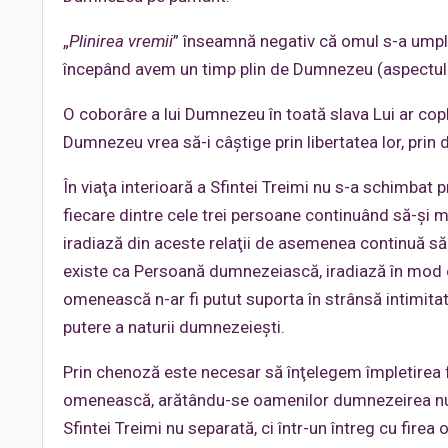
„
Plinirea vremii
” înseamnă negativ că omul s-a umplut
începând avem un timp plin de Dumnezeu (aspectul 
O coborâre a lui Dumnezeu în toată slava Lui ar cople
Dumnezeu vrea să-i câştige prin libertatea lor, prin 
În viaţa interioară a Sfintei Treimi nu s-a schimbat 
fiecare dintre cele trei persoane continuând să-şi m
iradiază din aceste relaţii de asemenea continuă să e
existe ca Persoană dumnezeiască, iradiază în mod o
omenească n-ar fi putut suporta în strânsă intimitat
putere a naturii dumnezeieşti.
Prin chenoză este necesar să înţelegem împletirea fir
omenească, arătându-se oamenilor dumnezeirea nu alt
Sfintei Treimi nu separată, ci într-un întreg cu fir