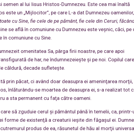
 şi semen al lui Iisus Hristos-Dumnezeu. Este cea mai înaltă
stos este un „Mijlocitor”, pe care L-a dat Dumnezeu oamenilor
 toate cu Sine, fie cele de pe pământ, fie cele din Ceruri, făcâ
r cine se află în comuniune cu Dumnezeu este veşnic, căci, pe 
te în comuniune cu Sine.
dumnezeit omenitatea Sa, pârga firii noastre, pe care apoi
nsfigurată de har, ne îndumnezeieşte şi pe noi. Copilul car
de căldură, decade sufleteşte.
tă prin păcat, ci având doar deasupra ei ameninţarea morţii, 
stos, înlăturându-se moartea de deasupra ei, s-a realizat tot 
tru a sta permanent cu faţa către oameni.
care să zguduie cerul şi pământul până în temelii, ca, printr-
nei forme de existenţă a creaturii ieşite din făgaşul ei. Dumn
 cutremurul produs de ea, răsunetul de hău al morţii univers