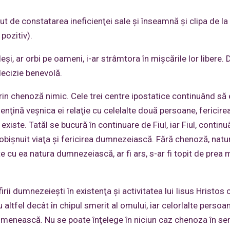
 de constatarea ineficienţei sale şi înseamnă şi clipa de la
pozitiv).
şi, ar orbi pe oameni, i-ar strâmtora în mişcările lor libere. 
decizie benevolă.
prin chenoză nimic. Cele trei centre ipostatice continuând să 
enţină veşnica ei relaţie cu celelalte două persoane, fericire
xiste. Tatăl se bucură în continuare de Fiul, iar Fiul, contin
bişnuit viaţa şi fericirea dumnezeiască. Fără chenoză, natu
e cu ea natura dumnezeiască, ar fi ars, s-ar fi topit de prea
ii dumnezeieşti în existenţa şi activitatea lui Iisus Hristos c
fel decât în chipul smerit al omului, iar celorlalte persoan
ea omenească. Nu se poate înţelege în niciun caz chenoza în se