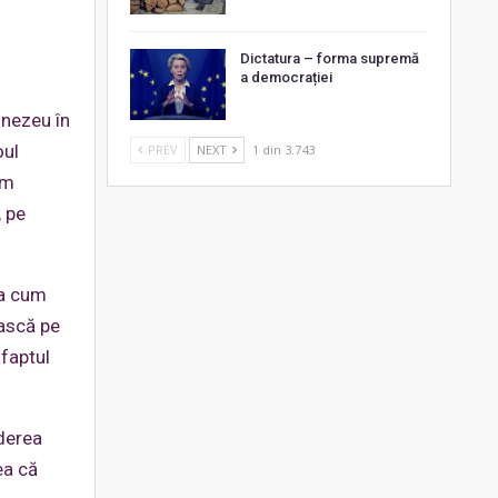
Dictatura – forma supremă
a democrației
mnezeu în
oul
PREV
NEXT
1 din 3.743
am
, pe
şa cum
iască pe
 faptul
ăderea
ea că