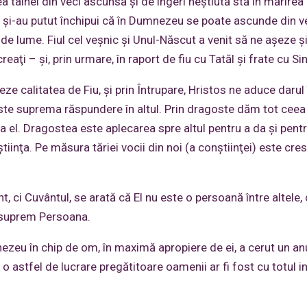
 tainei din veci ascunsă şi de îngeri neştiută stă în mărirea
u şi-au putut închipui că în Dumnezeu se poate ascunde din ve
de lume. Fiul cel veşnic şi Unul-Născut a venit să ne aşeze şi
reaţi – şi, prin urmare, în raport de fiu cu Tatăl şi frate cu Si
e calitatea de Fiu, şi prin Întrupare, Hristos ne aduce darul în
a este suprema răspundere în altul. Prin dragoste dăm tot cee
 la el. Dragostea este aplecarea spre altul pentru a da şi pent
iinţa. Pe măsura tăriei vocii din noi (a conştiinţei) este cres
, ci Cuvântul, se arată că El nu este o persoană între altele, 
d suprem Persoana.
nezeu în chip de om, în maximă apropiere de ei, a cerut un a
o astfel de lucrare pregătitoare oamenii ar fi fost cu totul i