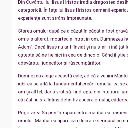
Din Cuvântul lui Iisus Hristos iradia dragostea desă
categorică. În faţa lui Iisus Hristos oamenii experi
experienţe sunt strâns împreunate.
Starea omului după ce a căzut în păcat a fost gra
om s-a alterat, moartea a intrat în om. Dumnezeu ho
Adam”. Dacă Iisus nu ar fi înviat şi nu s-ar fi înălţat 
aştepta să ne fie nici în cea de dincolo. Când îl ştie 
adevăratul judecător şi răscumpărător.
Dumnezeu alege această cale, adică a venirii Mântui
iubirea se află la fundamentul creării omului, ea se
om şi altfel, dar a vrut să-l îndrepte din interiorul u
că răul nu s-a întins definitiv asupra omului, căderea
Pogorârea Sa prin întrupare întru mântuirea oameni
omului. Mântuirea apare ca o lucrare serioasă nu nu