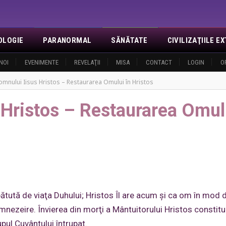
OLOGIE
PARANORMAL
SĂNĂTATE
CIVILIZAŢIILE 
NOI
EVENIMENTE
REVELAŢII
MISA
CONTACT
LOGIN
O
omnului Iisus Hristos – Restaurarea Omului în Hristos
 Hristos – Restaurarea Omul
ăbătută de viaţa Duhului; Hristos Îl are acum şi ca om în mod 
umnezeire. Învierea din morţi a Mântuitorului Hristos constitu
upul Cuvântului întrupat.