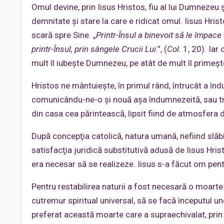
Omul devine, prin Iisus Hristos, fiu al lui Dumnezeu
demnitate şi stare la care e ridicat omul. Iisus Hri
scară spre Sine. „
Printr-Însul a binevoit să le împace
printr-Însul, prin sângele Crucii Lui
.”, (
Col
. 1, 20). Ia
mult îl iubeşte Dumnezeu, pe atât de mult îl primeş
Hristos ne mântuieşte, în primul rând, întrucât a în
comunicându-ne-o şi nouă aşa îndumnezeită, sau tra
din casa cea părintească, lipsit fiind de atmosfera 
După concepţia catolică, natura umană, nefiind slăbi
satisfacţia juridică substitutivă adusă de Iisus Hri
era necesar să se realizeze. Iisus s-a făcut om pen
Pentru restabilirea naturii a fost necesară o moarte 
cutremur spiritual universal, să se facă începutul u
preferat această moarte care a supraechivalat, prin