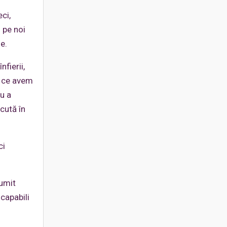
ci,
 pe noi
ne.
fierii,
a ce avem
ru a
cută în
ci
numit
ncapabili