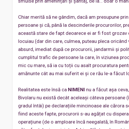
smulse prin amenințări și șantaj, de la… doar o mâ
Chiar merită să ne gândim, dacă am presupune prin a
persoane și că, până la descinderile procurorilor, p
această stare de fapt deoarece ei ar fi fost grozav 
locuiau (dar din care, culmea, puteau pleca oricând 
absurd, imediat după ce procurorii, jandarmii și poliți
cumplitul trafic de persoane la care, în viziunea procu
mic cu mare, să ia cu toții cu asalt procuratura pentr
amănunte cât au mai suferit ei și ce rău le-a făcut 
Realitatea este însă ca
NIMENI
nu a făcut așa ceva, 
Bivolaru nu există decât aceleași câteva persoane (în
gradul întâi) pe declarațiile mincinoase ale cărora s
fiind aceste fapte, procurorii s-au agățat cu dispera
operațiune (de o amploare încă neegalată, în Român