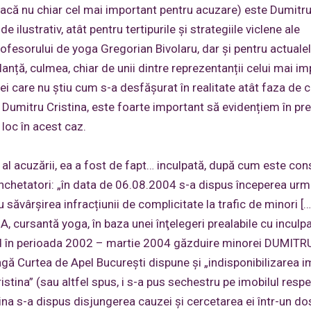
(dacă nu chiar cel mai important pentru acuzare) este Dumitru
ilustrativ, atât pentru tertipurile și strategiile viclene ale
rofesorului de yoga Gregorian Bivolaru, dar și pentru actuale
anță, culmea, chiar de unii dintre reprezentanții celui mai i
ei care nu știu cum s-a desfășurat în realitate atât faza de 
i Dumitru Cristina, este foarte important să evidențiem în pre
t loc în acest caz.
r al acuzării, ea a fost de fapt… inculpată, după cum este c
anchetatori: „în data de 06.08.2004 s-a dispus începerea urmă
săvârșirea infracțiunii de complicitate la trafic de minori […
cursantă yoga, în baza unei înţelegeri prealabile cu inculpa
d în perioada 2002 – martie 2004 găzduire minorei DUMITR
gă Curtea de Apel București dispune și „indisponibilizarea im
istina” (sau altfel spus, i s-a pus sechestru pe imobilul respe
ina s-a dispus disjungerea cauzei şi cercetarea ei într-un do