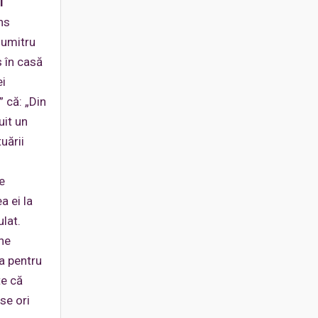
l
ns
Dumitru
s în casă
ei
 că: „Din
uit un
uării
e
a ei la
lat.
une
a pentru
te că
se ori