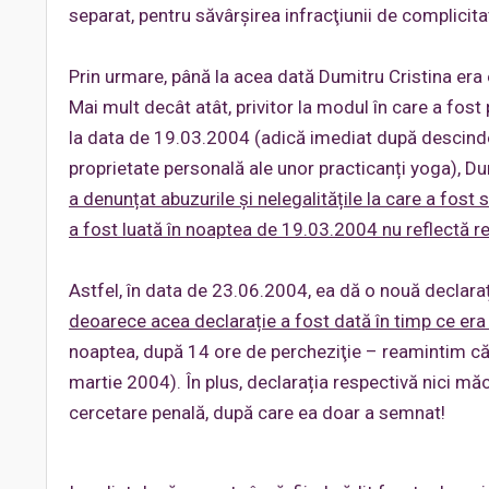
separat, pentru săvârşirea infracţiunii de complicitat
Prin urmare, până la acea dată Dumitru Cristina era e
Mai mult decât atât, privitor la modul în care a fost
la data de 19.03.2004 (adică imediat după descinderil
proprietate personală ale unor practicanți yoga), Du
a denunțat abuzurile și nelegalitățile la care a fost
a fost luată în noaptea de 19.03.2004 nu reflectă re
Astfel, în data de 23.06.2004, ea dă o nouă declaraț
deoarece acea declarație a fost dată în timp ce era 
noaptea, după 14 ore de percheziţie – reamintim că 
martie 2004). În plus, declarația respectivă nici mă
cercetare penală, după care ea doar a semnat!