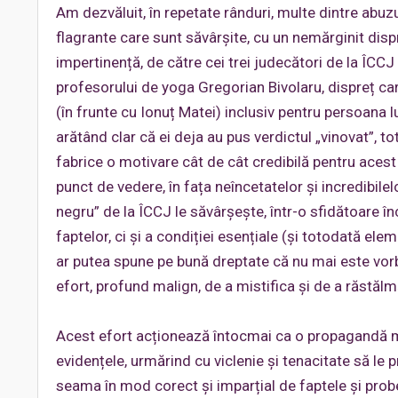
Am dezvăluit, în repetate rânduri, multe dintre abuzur
flagrante care sunt săvârșite, cu un nemărginit dis
impertinență, de către cei trei judecători de la ÎCC
profesorului de yoga Gregorian Bivolaru, dispreț car
(în frunte cu Ionuț Matei) inclusiv pentru persoana 
arătând clar că ei deja au pus verdictul „vinovat”, t
fabrice o motivare cât de cât credibilă pentru acest 
punct de vedere, în fața neîncetatelor și incredibile
negru” de la ÎCCJ le săvârșește, într-o sfidătoare î
faptelor, ci și a condiției esențiale (și totodată eleme
ar putea spune pe bună dreptate că nu mai este vorba
efort, profund malign, de a mistifica și de a răstălm
Acest efort acționează întocmai ca o propagandă mi
evidențele, urmărind cu viclenie și tenacitate să le pr
seama în mod corect și imparțial de faptele și probe