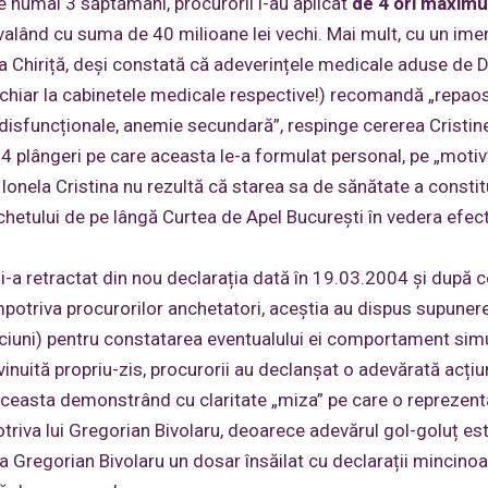
de numai 3 săptămâni, procurorii i-au aplicat
de 4 ori maximu
alând cu suma de 40 milioane lei vechi. Mai mult, cu un ime
nia Chiriță, deși constată că adeverințele medicale aduse de 
i, chiar la cabinetele medicale respective!) recomandă „repao
 disfuncționale, anemie secundară”, respinge cererea Cristin
 4 plângeri pe care aceasta le-a formulat personal, pe „motiv”
onela Cristina nu rezultă că starea sa de sănătate a constit
hetului de pe lângă Curtea de Apel București în vedera efect
i-a retractat din nou declarația dată în 19.03.2004 și după c
mpotriva procurorilor anchetatori, aceștia au dispus supunere
inciuni) pentru constatarea eventualului ei comportament simu
vinuită propriu-zis, procurorii au declanșat o adevărată acți
, aceasta demonstrând cu claritate „miza” pe care o reprezent
triva lui Gregorian Bivolaru, deoarece adevărul gol-goluț es
a Gregorian Bivolaru un dosar însăilat cu declarații mincinoa