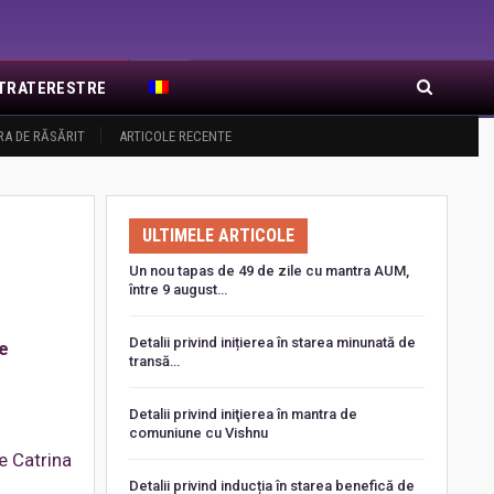
EXTRATERESTRE
RA DE RĂSĂRIT
ARTICOLE RECENTE
ULTIMELE ARTICOLE
Un nou tapas de 49 de zile cu mantra AUM,
între 9 august…
Detalii privind inițierea în starea minunată de
de
transă…
Detalii privind iniţierea în mantra de
comuniune cu Vishnu
e Catrina
Detalii privind inducția în starea benefică de