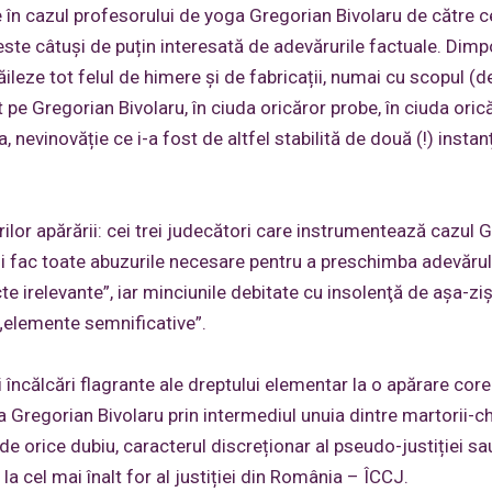
e în cazul profesorului de yoga Gregorian Bivolaru de către ce
te câtuși de puțin interesată de adevărurile factuale. Dimpo
ileze tot felul de himere și de fabricații, numai cu scopul (d
 pe Gregorian Bivolaru, în ciuda oricăror probe, în ciuda oric
 nevinovăție ce i-a fost de altfel stabilită de două (!) instan
ilor apărării: cei trei judecători care instrumentează cazul 
 și fac toate abuzurile necesare pentru a preschimba adevărul
te irelevante”, iar minciunile debitate cu insolenţă de așa-ziș
i „elemente semnificative”.
 încălcări flagrante ale dreptului elementar la o apărare cor
a Gregorian Bivolaru prin intermediul unuia dintre martorii-ch
e orice dubiu, caracterul discreționar al pseudo-justiției sa
 la cel mai înalt for al justiției din România – ÎCCJ.