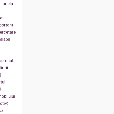
 Ionela
le
mportant
cercetare
alabil
onsemnat
ririi
]
tul
U
obilului
ctiv).
sar