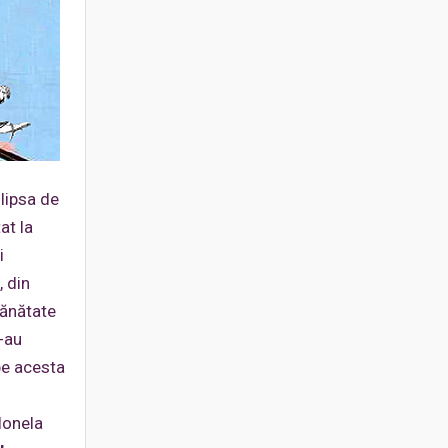
lipsa de
at la
i
, din
sănătate
s-au
pe acesta
Ionela