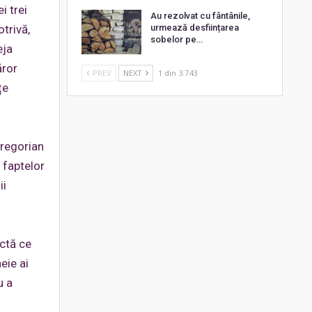
i trei
Au rezolvat cu fântânile,
trivă,
urmează desființarea
sobelor pe…
eja
ăror
PREV
NEXT
1 din 3.743
țe
Gregorian
 faptelor
ii
ectă ce
eie ai
u a