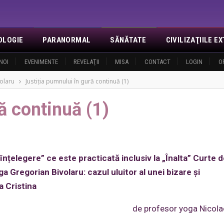
OLOGIE
PARANORMAL
SĂNĂTATE
CIVILIZAŢIILE 
NOI
EVENIMENTE
REVELAŢII
MISA
CONTACT
LOGIN
O
volaru
Justiția pumnului în gură continuă (1)
ă continuă (1)
înțelegere” ce este practicată inclusiv la „Înalta” Curte 
a Gregorian Bivolaru: cazul uluitor al unei bizare și
a Cristina
de profesor yoga Nicola