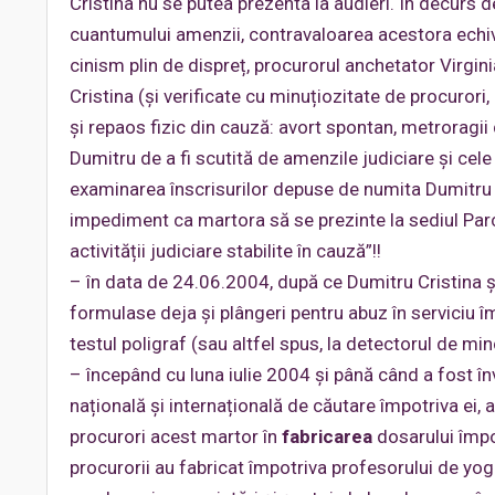
Cristina nu se putea prezenta la audieri. În decurs 
cuantumului amenzii, contravaloarea acestora echiv
cinism plin de dispreț, procurorul anchetator Virgi
Cristina (și verificate cu minuțiozitate de procuror
și repaos fizic din cauză: avort spontan, metroragii
Dumitru de a fi scutită de amenzile judiciare și cele
examinarea înscrisurilor depuse de numita Dumitru I
impediment ca martora să se prezinte la sediul Parc
activității judiciare stabilite în cauză”!!
– în data de 24.06.2004, după ce Dumitru Cristina ș
formulase deja și plângeri pentru abuz în serviciu î
testul poligraf (sau altfel spus, la detectorul de m
– începând cu luna iulie 2004 și până când a fost în
națională și internațională de căutare împotriva ei
procurori acest martor în
fabricarea
dosarului împo
procurorii au fabricat împotriva profesorului de yog