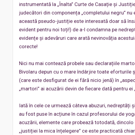
instrumentată la „Înalta” Curte de Casație și Justiți
judecători din componența „completului negru” nu es
această pseudo-justiție este interesată doar să însă
evident pentru noi toți!) de a-l condamna pe nedrept
evidențe și adevăruri care arată nevinovăția acestuia,
corecte!
Nici nu mai contează probele sau declarațiile martor
Bivolaru depun cu o mare îndârjire toate eforturile
(care este desfigurat de ei fără nicio jenă) în „aspec
„martori” ai acuzării devin de fiecare dată pentru e
Iată în cele ce urmează câteva abuzuri, nedreptăți și
au fost puse în acțiune în cazul profesorului de yog
acuzării, elemente care probează totodată, dincolo d
„justiției la mica înțelegere” ce este practicată chiar