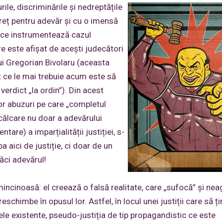
ile, discriminările și nedreptățile
preț pentru adevăr și cu o imensă
J ce instrumentează cazul
e este afișat de acești judecători
lui Gregorian Bivolaru (aceasta
ot ce le mai trebuie acum este să
verdict „la ordin”). Din acest
lor abuzuri pe care „completul
ncălcare nu doar a adevărului
ntare) a imparțialității justiției, s-
 aici de justiție, ci doar de un
ăci adevărul!
ncinoasă: el creează o falsă realitate, care „sufocă” și nea
eschimbe în opusul lor. Astfel, în locul unei justiții care să ț
le existente, pseudo-justiția de tip propagandistic ce este