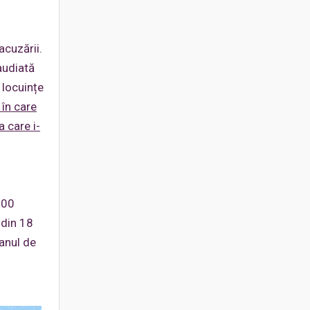
acuzării.
audiată
 locuințe
 în care
a care i-
.00
 din 18
ganul de