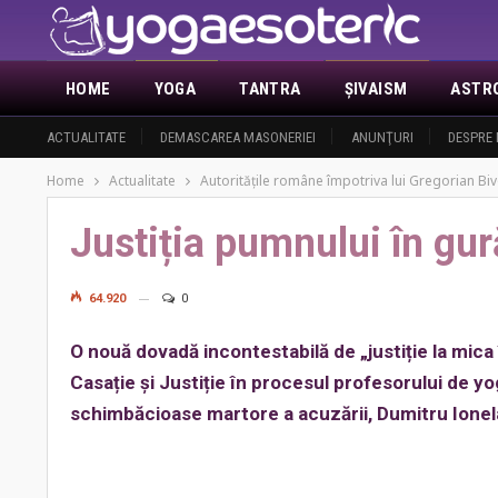
HOME
YOGA
TANTRA
ŞIVAISM
ASTR
ACTUALITATE
DEMASCAREA MASONERIEI
ANUNŢURI
DESPRE 
Home
Actualitate
Autorităţile române împotriva lui Gregorian Bi
Justiția pumnului în gur
64.920
0
O nouă dovadă incontestabilă de „justiție la mica 
Casație și Justiție în procesul profesorului de yog
schimbăcioase martore a acuzării, Dumitru Ionel