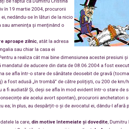
ați de faptul că Dumitru Cristina
iv în 19 martie 2004, procurorii
i, nedându-se în lături de la nicio
da sau amenința și menținând o
e aproape zilnic
, atât la adresa
ngalia sau chiar la casa ei
ntru a realiza cât mai bine dimensiunea acestei presiuni și 
că mandatul de aducere din data de 08.06.2004 a fost execut
ina se afla într-o stare de sănătate deosebit de gravă (tocma
) a fost adusă „în trombă” de către polițiști, cu 200 de km/h
 a fi audiată! Și, deși se afla în mod evident într-o stare de 
consecințe ale acelui avort spontan), procurorii anchetatori 
 ea; în plus, au despărțit-o și de avocatul ei, dându-l afară 
datele la care,
din motive întemeiate și dovedite
, Dumitru 