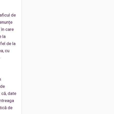
aficul de
denunțe
 în care
e la
fel de la
ea, cu
e
n
 de
 că, date
întreaga
tică de