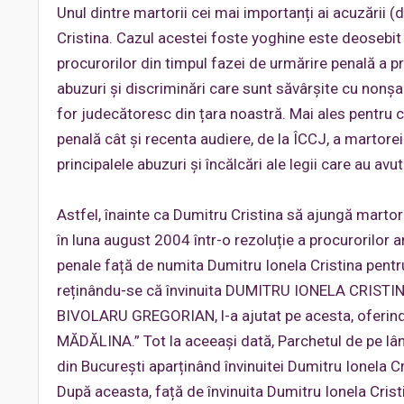
Unul dintre martorii cei mai importanți ai acuzării 
Cristina. Cazul acestei foste yoghine este deosebit de 
procurorilor din timpul fazei de urmărire penală a p
abuzuri și discriminări care sunt săvârșite cu nonșal
for judecătoresc din țara noastră. Mai ales pentru c
penală cât și recenta audiere, de la ÎCCJ, a martore
principalele abuzuri și încălcări ale legii care au avu
Astfel, înainte ca Dumitru Cristina să ajungă marto
în luna august 2004 într-o rezoluție a procurorilor 
penale față de numita Dumitru Ionela Cristina pentru 
reținându-se că învinuita DUMITRU IONELA CRISTINA, 
BIVOLARU GREGORIAN, l-a ajutat pe acesta, oferin
MĂDĂLINA.” Tot la aceeași dată, Parchetul de pe lân
din București aparținând învinuitei Dumitru Ionela Cr
După aceasta, față de învinuita Dumitru Ionela Crist