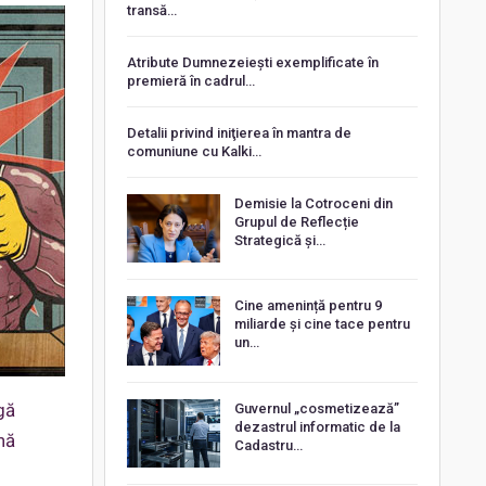
transă…
Atribute Dumnezeiești exemplificate în
premieră în cadrul…
Detalii privind iniţierea în mantra de
comuniune cu Kalki…
Demisie la Cotroceni din
Grupul de Reflecție
Strategică și…
Cine amenință pentru 9
miliarde și cine tace pentru
un…
gă
Guvernul „cosmetizează”
dezastrul informatic de la
ină
Cadastru…