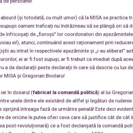
nă de persoane!
bsurd (și totodată, cu mult umor) că la MISA se practica tr
resupușii oameni traficați nu îndrăzneau să se plângă ori să 
de înfricoșați de „fioroșii” lor coordonatori din așezămintele
voiau ei!), atunci, continuând acest raționament prin reducer
știi au intrat în respectivele așezăminte și „i-au eliberat” ast
rorilor, ei ar fi fost supuși, ar fi trebuit ca imediat după ace
u a da declarații peste declarații în care să descrie cu lux d
lor MISA și Gregorian Bivolaru!
iar în dosarul (
fabricat la comandă politică
) al lui Gregoria
tre unele dintre ele existând de altfel și legături de rudenie
e sprijină întreaga fază de urmărire penală! Este deci evident
re de oricine le putea oferi ceva care să justifice cât de cât 
ia post-revoluționară) ce a fost declanșată la comandă poli