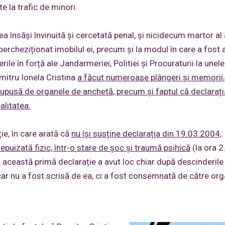
e la trafic de minori.
a însăși învinuită și cercetată penal, și nicidecum martor al 
 percheziționat imobilul ei, precum și la modul în care a fost 
e în forță ale Jandarmeriei, Politiei și Procuraturii la unele
mitru Ionela Cristina
a făcut numeroase plângeri și memorii,
 supusă de organele de anchetă, precum și faptul că declarați
alitatea.
ie, în care arată că
nu își susține declarația din 19.03.2004,
epuizată fizic, într-o stare de șoc și traumă psihică
(la ora 2
această primă declarație a avut loc chiar după descinderile
car nu a fost scrisă de ea, ci a fost consemnată de către or