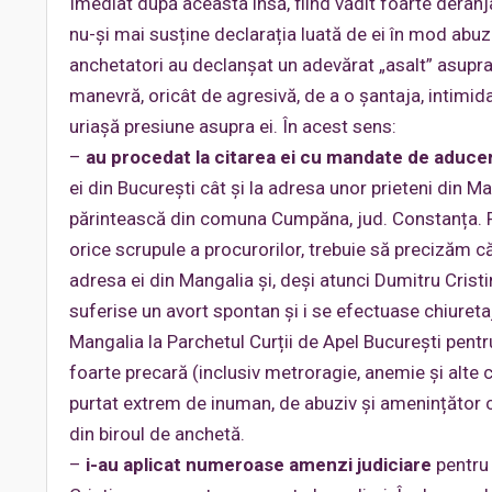
Imediat după aceasta însă, fiind vădit foarte deranj
nu-și mai susține declarația luată de ei în mod abuz
anchetatori au declanșat un adevărat „asalt” asupra e
manevră, oricât de agresivă, de a o șantaja, intimi
uriașă presiune asupra ei. În acest sens:
–
au procedat la citarea ei cu mandate de aducer
ei din București cât și la adresa unor prieteni din Ma
părintească din comuna Cumpăna, jud. Constanța. Pe
orice scrupule a procurorilor, trebuie să precizăm 
adresa ei din Mangalia și, deși atunci Dumitru Crist
suferise un avort spontan și i se efectuase chiuretaj
Mangalia la Parchetul Curții de Apel București pentru
foarte precară (inclusiv metroragie, anemie și alte 
purtat extrem de inuman, de abuziv și amenințător cu
din biroul de anchetă.
–
i-au aplicat numeroase amenzi judiciare
pentru 