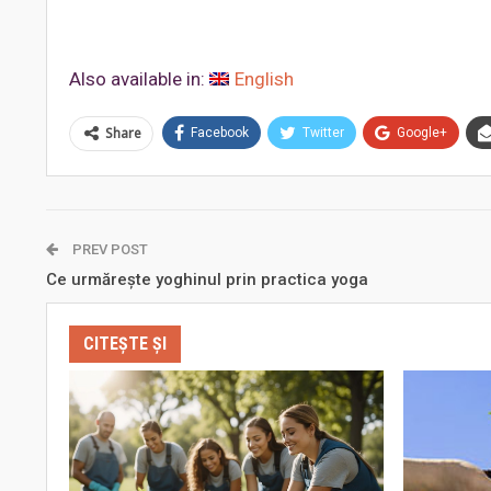
Also available in:
English
Share
Facebook
Twitter
Google+
PREV POST
Ce urmăreşte yoghinul prin practica yoga
CITEȘTE ȘI