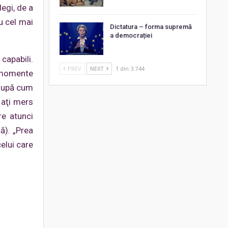
egi, de a
u cel mai
Dictatura – forma supremă
a democrației
capabili.
PREV
NEXT
1 din 3.744
m momente
 După cum
 aţi mers
re atunci
ă). „Prea
elui care