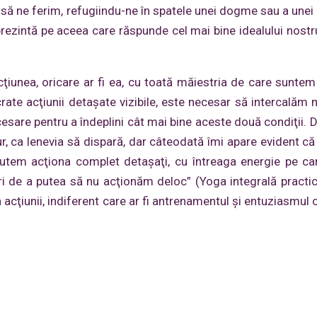
 să ne ferim, refugiindu-ne în spatele unei dogme sau a unei l
 prezintă pe aceea care răspunde cel mai bine idealului nostr
ţiunea, oricare ar fi ea, cu toată măiestria de care suntem 
rate acţiunii detaşate vizibile, este necesar să intercală
ecesare pentru a îndeplini cât mai bine aceste două condiţii.
gur, ca lenevia să dispară, dar câteodată îmi apare evident că
putem acţiona complet detaşaţi, cu întreaga energie pe ca
ri de a putea să nu acţionăm deloc” (Yoga integrală practic
acţiunii, indiferent care ar fi antrenamentul şi entuziasmul c