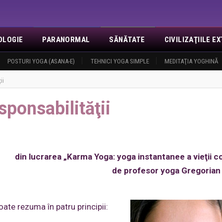
OLOGIE
PARANORMAL
SĂNĂTATE
CIVILIZAŢIILE 
NOI
POSTURI YOGA (ASANA-E)
EVENIMENTE
REVELAŢII
TEHNICI YOGA SIMPLE
MISA
CONTACT
MEDITAŢIA YOGHINĂ
LOGIN
O
ii
ponsabilităţii
din lucrarea „Karma Yoga: yoga instantanee a vieţii c
de profesor yoga Gregorian 
oate rezuma în patru principii: