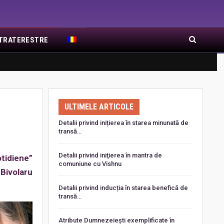
EXTRATERESTRE
RA DE RĂSĂRIT
ARTICOLE RECENTE
ULTIMELE ARTICOLE
Detalii privind inițierea în starea minunată de
transă…
Detalii privind iniţierea în mantra de
otidiene”
comuniune cu Vishnu
Bivolaru
Detalii privind inducția în starea benefică de
transă…
Atribute Dumnezeiești exemplificate în