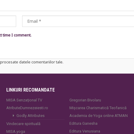
xt time I comment.
procesate datele comentariilor tale
.
LINKURI RECOMANDATE
MISA Senzaţional TV
Gregorian Bivolaru
AtributeDumnezeiesti.ro
Mișcarea Charismatică Teofanică
Godly Attributes
Academia de Yoga online ATMAN
Editura Ganesha
Vindecare spirituală
Editura Venusiana
MISA.yoga