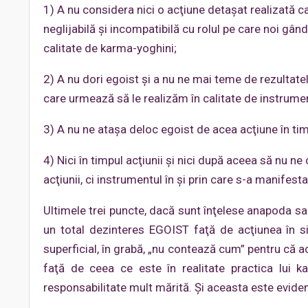
1) A nu considera nici o acţiune detaşat realizată ca
neglijabilă şi incompatibilă cu rolul pe care noi gând
calitate de karma-yoghini;
2) A nu dori egoist şi a nu ne mai teme de rezultate
care urmează să le realizăm în calitate de instrumen
3) A nu ne ataşa deloc egoist de acea acţiune în ti
4) Nici în timpul acţiunii şi nici după aceea să nu 
acţiunii, ci instrumentul în şi prin care s-a manife
Ultimele trei puncte, dacă sunt înţelese anapoda sa
un total dezinteres EGOIST faţă de acţiunea în s
superficial, în grabă, „nu contează cum” pentru că 
faţă de ceea ce este în realitate practica lui 
responsabilitate mult mărită. Şi aceasta este evident