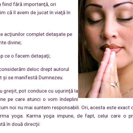
 fiind fără importanţă, ori
im că îl avem de jucat în viaţă în
le acţiunilor complet detaşate pe
te divine;
mp ce o facem detaşaţi;
ne considerăm deloc drept autorul
stat şi se manifestă Dumnezeu.
u greşit, pot conduce cu uşurinţă la
ine pe care atunci o vom îndeplini
acum noi nu mai suntem responsabili. Ori, acesta este exact c
karma yoga. Karma yoga impune, de fapt, celui care o pr
ă în două direcţii: