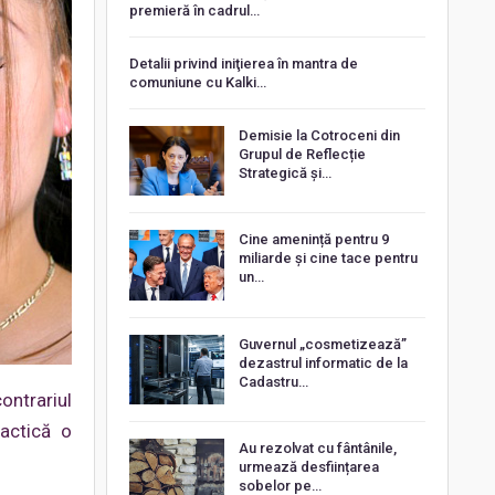
premieră în cadrul…
Detalii privind iniţierea în mantra de
comuniune cu Kalki…
Demisie la Cotroceni din
Grupul de Reflecție
Strategică și…
Cine amenință pentru 9
miliarde și cine tace pentru
un…
Guvernul „cosmetizează”
dezastrul informatic de la
Cadastru…
ontrariul
actică o
Au rezolvat cu fântânile,
urmează desființarea
sobelor pe…