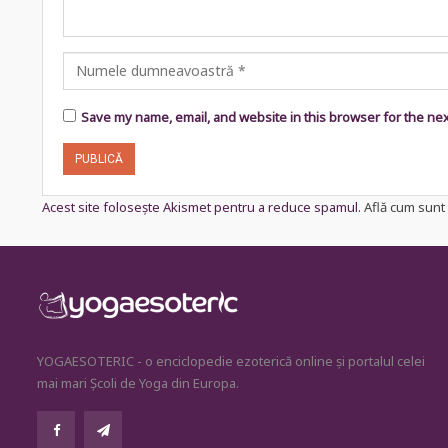
Save my name, email, and website in this browser for the ne
Acest site folosește Akismet pentru a reduce spamul.
Află cum sunt 
YOGAESOTERIC - o enciclopedie ezoterică online și portalul celei
mai mari Școli de Yoga din Europa.