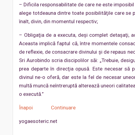
– Dificila responsabilitate de care ne este imposibil
alege totdeauna dintre toate posibilităţile care se
înalt, divin, din momentul respectiv;
– Obligaţia de a executa, deşi complet detaşaţi, ac
Aceasta implică faptul că, între momentele consac
de reflexie, de consacrare divinului şi de repaus n
Sri Aurobindo scria discipolilor săi: „Trebuie, desi
prea departe în direcţia opusă. Este necesar să 
divinul ne-o oferă, dar este la fel de necesar uneo
multă muncă neîntreruptă alterează uneori calitatea 
o execută.”
Înapoi
Continuare
yogaesoteric.net