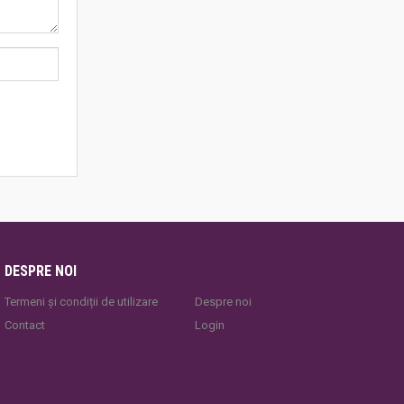
DESPRE NOI
Termeni și condiții de utilizare
Despre noi
Contact
Login