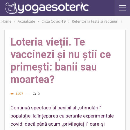
Home
Actualitate
Criza Covid-19
Referitor la teste şi vaccinuri
Loteria vieții. Te
vaccinezi și nu știi ce
primești: banii sau
moartea?
1.278
0
Continuă spectacolul penibil al „stimulării”
populației la înțeparea cu serurile experimentale
covid: dacă până acum „privilegiații” care-și