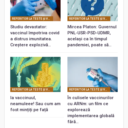
REFERITOR LA TESTE ŞI VACCINURI
REFERITOR LA TESTE ŞI VACCINURI
Studiu devastator:
Mircea Platon: Guvernul
vaccinul împotriva covid
PNL-USR-PSD-UDMR,
a distrus imunitatea.
același ca în timpul
Creștere explozivă…
pandemiei, poate să…
REFERITOR LA TESTE ŞI VACCINURI
REFERITOR LA TESTE ŞI VACCINURI
Ia vaccinuul,
În culisele vaccinurilor
neamuleee! Sau cum am
cu ARNm: un film ce
fost mințiți pe față
explorează
implementarea globală
fără…