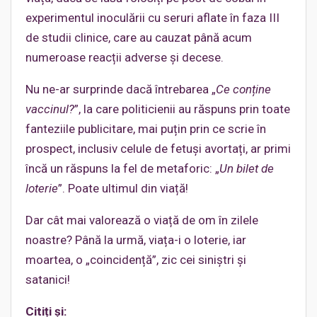
experimentul inoculării cu seruri aflate în faza III
de studii clinice, care au cauzat până acum
numeroase reacții adverse și decese.
Nu ne-ar surprinde dacă întrebarea „
Ce conține
vaccinul?
”, la care politicienii au răspuns prin toate
fanteziile publicitare, mai puțin prin ce scrie în
prospect, inclusiv celule de fetuși avortați, ar primi
încă un răspuns la fel de metaforic: „
Un bilet de
loterie
”. Poate ultimul din viață!
Dar cât mai valorează o viață de om în zilele
noastre? Până la urmă, viața-i o loterie, iar
moartea, o „coincidență”, zic cei siniștri și
satanici!
Citiți și: