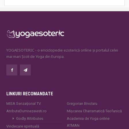
YOGAESOTERIC - o enciclopedie ezoterică online și portalul celei
mai mari Școli de Yoga din Europa.
LINKURI RECOMANDATE
MISA Senzaţional TV
Gregorian Bivolaru
AtributeDumnezeiesti.ro
Mișcarea Charismatică Teofanică
Godly Attributes
Academia de Yoga online
ATMAN
Vindecare spirituală