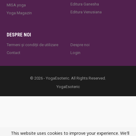
Editura Ganesha
MISA.yoga
Editura Venusiana
Yoga Magazin
DESPRE NOI
Termeni și condiții de utilizare
Despre noi
Contact
Login
© 2026 - YogaEsoteric. All Rights Reserved.
YogaEsoteric
This website uses cookies to improve your experience. We'll