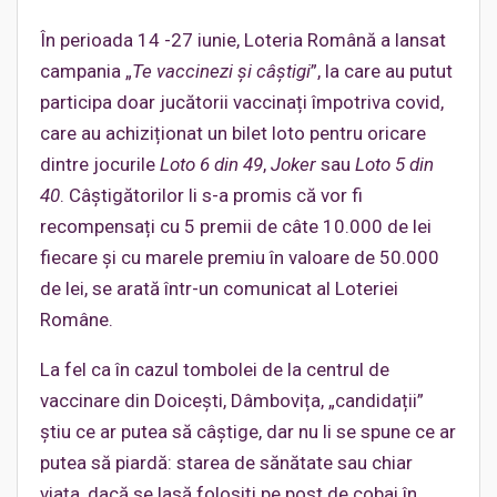
În perioada 14 -27 iunie, Loteria Română a lansat
campania „
Te vaccinezi și câștigi
”, la care au putut
participa doar jucătorii vaccinați împotriva covid,
care au achiziționat un bilet loto pentru oricare
dintre jocurile
Loto 6 din 49
,
Joker
sau
Loto 5 din
40
. Câștigătorilor li s-a promis că vor fi
recompensați cu 5 premii de câte 10.000 de lei
fiecare și cu marele premiu în valoare de 50.000
de lei, se arată într-un comunicat al Loteriei
Române.
La fel ca în cazul tombolei de la centrul de
vaccinare din Doicești, Dâmbovița, „candidații”
știu ce ar putea să câștige, dar nu li se spune ce ar
putea să piardă: starea de sănătate sau chiar
viața, dacă se lasă folosiți pe post de cobai în