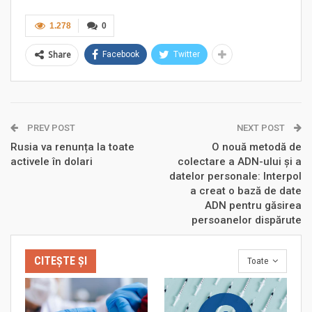
1.278
0
Share
Facebook
Twitter
PREV POST
NEXT POST
Rusia va renunța la toate
O nouă metodă de
activele în dolari
colectare a ADN-ului și a
datelor personale: Interpol
a creat o bază de date
ADN pentru găsirea
persoanelor dispărute
CITEȘTE ȘI
Toate