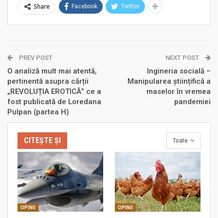
Share
Facebook
Twitter
PREV POST
NEXT POST
O analiză mult mai atentă,
Ingineria socială –
pertinentă asupra cărții
Manipularea științifică a
„REVOLUȚIA EROTICĂ” ce a
maselor în vremea
fost publicată de Loredana
pandemiei
Pulpan (partea H)
CITEȘTE ȘI
Toate
OPINII
OPINII