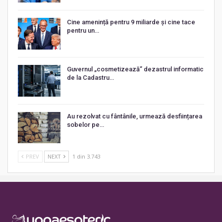
Cine amenință pentru 9 miliarde și cine tace
pentru un…
Guvernul „cosmetizează” dezastrul informatic
de la Cadastru…
Au rezolvat cu fântânile, urmează desființarea
sobelor pe…
PREV
NEXT
1 din 3.743