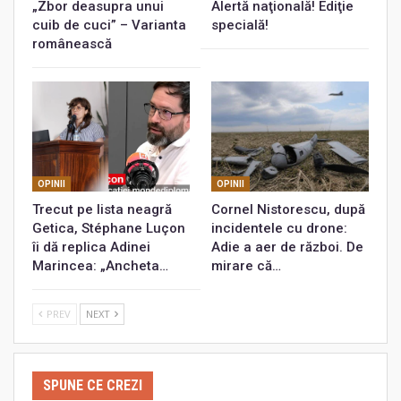
„Zbor deasupra unui
Alertă naţională! Ediţie
cuib de cuci” – Varianta
specială!
românească
OPINII
OPINII
Trecut pe lista neagră
Cornel Nistorescu, după
Getica, Stéphane Luçon
incidentele cu drone:
îi dă replica Adinei
Adie a aer de război. De
Marincea: „Ancheta…
mirare că…
PREV
NEXT
SPUNE CE CREZI