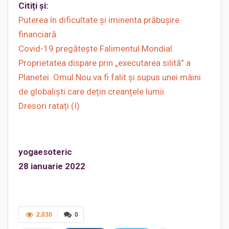
Citiți și:
Puterea în dificultate și iminenta prăbușire
financiară
Covid-19 pregătește Falimentul Mondial.
Proprietatea dispare prin „executarea silită” a
Planetei. Omul Nou va fi falit și supus unei mâini
de globaliști care dețin creanțele lumii
Dresori ratați (I)
yogaesoteric
28 ianuarie 2022
2.030
0