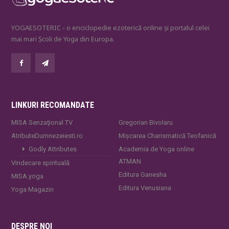
YOGAESOTERIC - o enciclopedie ezoterică online și portalul celei
mai mari Școli de Yoga din Europa.
LINKURI RECOMANDATE
MISA Senzaţional TV
Gregorian Bivolaru
AtributeDumnezeiesti.ro
Mișcarea Charismatică Teofanică
Godly Attributes
Academia de Yoga online
ATMAN
Vindecare spirituală
Editura Ganesha
MISA.yoga
Editura Venusiana
Yoga Magazin
DESPRE NOI