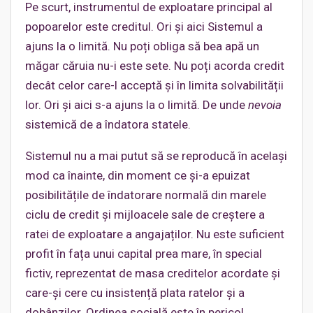
Pe scurt, instrumentul de exploatare principal al
popoarelor este creditul. Ori și aici Sistemul a
ajuns la o limită. Nu poți obliga să bea apă un
măgar căruia nu-i este sete. Nu poți acorda credit
decât celor care-l acceptă și în limita solvabilității
lor. Ori și aici s-a ajuns la o limită. De unde
nevoia
sistemică de a îndatora statele.
Sistemul nu a mai putut să se reproducă în același
mod ca înainte, din moment ce și-a epuizat
posibilitățile de îndatorare normală din marele
ciclu de credit și mijloacele sale de creștere a
ratei de exploatare a angajaților. Nu este suficient
profit în fața unui capital prea mare, în special
fictiv, reprezentat de masa creditelor acordate și
care-și cere cu insistență plata ratelor și a
dobânzilor. Ordinea socială este în pericol.