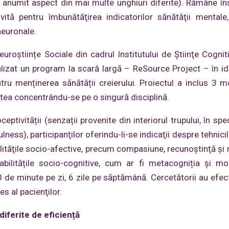
n anumit aspect din mai multe unghiuri diferite). Rămâne în
ită pentru îmbunătăţirea indicatorilor sănătăţii mental
 neuronale.
oștiințe Sociale din cadrul Institutului de Ştiinţe Cogniti
alizat un program la scară largă – ReSource Project – în i
ntru menținerea sănătății creierului. Proiectul a inclus 3 
stea concentrându-se pe o singură disciplină.
ptivității (senzații provenite din interiorul trupului, în spe
ess), participanţilor oferindu-li-se indicaţii despre tehnicil
lităţile socio-afective, precum compasiune, recunoştinţă şi r
 abilitățile socio-cognitive, cum ar fi metacogniția și mo
30 de minute pe zi, 6 zile pe săptămână. Cercetătorii au efec
es al pacienţilor.
diferite de eficiență