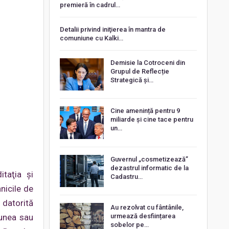
premieră în cadrul…
Detalii privind iniţierea în mantra de
comuniune cu Kalki…
Demisie la Cotroceni din
Grupul de Reflecție
Strategică și…
Cine amenință pentru 9
miliarde și cine tace pentru
un…
Guvernul „cosmetizează”
dezastrul informatic de la
taţia şi
Cadastru…
nicile de
 datorită
Au rezolvat cu fântânile,
iunea sau
urmează desființarea
sobelor pe…