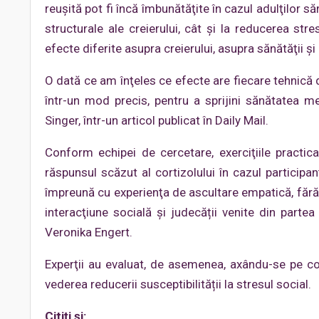
reuşită pot fi încă îmbunătăţite în cazul adulţilor
structurale ale creierului, cât şi la reducerea st
efecte diferite asupra creierului, asupra sănătăţii 
O dată ce am înţeles ce efecte are fiecare tehnică
într-un mod precis, pentru a sprijini sănătatea men
Singer, într-un articol publicat în Daily Mail.
Conform echipei de cercetare, exerciţiile practic
răspunsul scăzut al cortizolului în cazul participan
împreună cu experienţa de ascultare empatică, fără a 
interacţiune socială şi judecății venite din partea
Veronika Engert.
Experţii au evaluat, de asemenea, axându-se pe con
vederea reducerii susceptibilității la stresul social.
Citiți și: