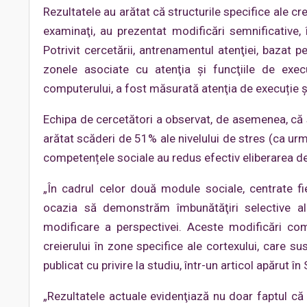
Rezultatele au arătat că structurile specifice ale cr
examinaţi, au prezentat modificări semnificative, 
Potrivit cercetării, antrenamentul atenţiei, bazat 
zonele asociate cu atenţia şi funcţiile de exec
computerului, a fost măsurată atenţia de execuție ş
Echipa de cercetători a observat, de asemenea, că s
arătat scăderi de 51% ale nivelului de stres (ca ur
competențele sociale au redus efectiv eliberarea de 
„În cadrul celor două module sociale, centrate fie
ocazia să demonstrăm îmbunătăţiri selective a
modificare a perspectivei. Aceste modificări com
creierului în zone specifice ale cortexului, care sus
publicat cu privire la studiu, într-un articol apărut în
„Rezultatele actuale evidenţiază nu doar faptul că 