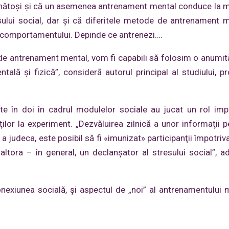
 sănătoşi şi că un asemenea antrenament mental conduce la m
resului social, dar şi că diferitele metode de antrenament 
şi comportamentului. Depinde ce antrenezi….
 de antrenament mental, vom fi capabili să folosim o anumit
tală şi fizică”, consideră autorul principal al studiului, pr
ate în doi în cadrul modulelor sociale au jucat un rol imp
ţilor la experiment. „Dezvăluirea zilnică a unor informaţii p
judeca, este posibil să fi «imunizat» participanţii împotriva 
 altora – în general, un declanşator al stresului social”, a
exiunea socială, şi aspectul de „noi” al antrenamentului m