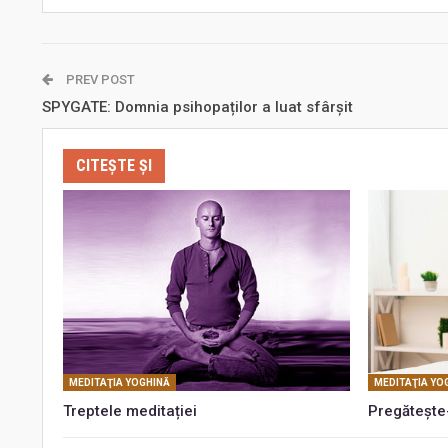
PREV POST
SPYGATE: Domnia psihopaților a luat sfârșit
CITEȘTE ȘI
MEDITAŢIA YOGHINĂ
MEDITAŢIA YO
Treptele meditației
Pregătește