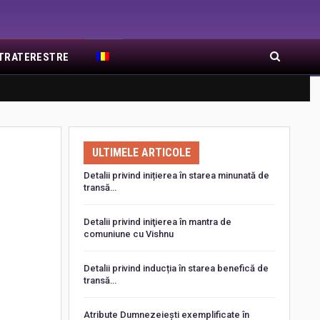
EXTRATERESTRE
RA DE RĂSĂRIT
ARTICOLE RECENTE
ULTIMELE ARTICOLE
Detalii privind inițierea în starea minunată de
transă…
Detalii privind iniţierea în mantra de
comuniune cu Vishnu
Detalii privind inducția în starea benefică de
transă…
Atribute Dumnezeiești exemplificate în