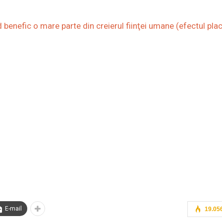
enefic o mare parte din creierul fiinţei umane (efectul pla
E-mail
19.05