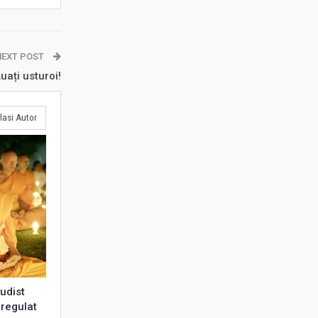
NEXT POST
uați usturoi!
lasi Autor
udist
 regulat