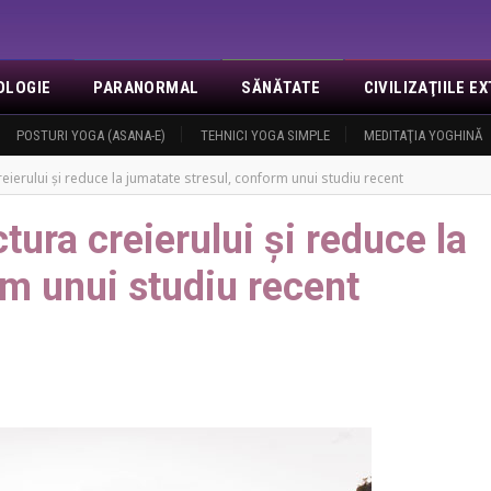
OLOGIE
PARANORMAL
SĂNĂTATE
CIVILIZAŢIILE 
NOI
POSTURI YOGA (ASANA-E)
EVENIMENTE
REVELAŢII
TEHNICI YOGA SIMPLE
MISA
CONTACT
MEDITAŢIA YOGHINĂ
LOGIN
O
eierului și reduce la jumatate stresul, conform unui studiu recent
tura creierului și reduce la
rm unui studiu recent