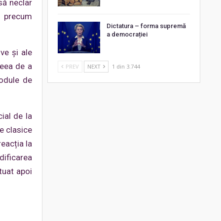
să neclar
e, precum
Dictatura – forma supremă
a democrației
ve şi ale
deea de a
PREV
NEXT
1 din 3.744
module de
cial de la
e clasice
eacția la
dificarea
tuat apoi