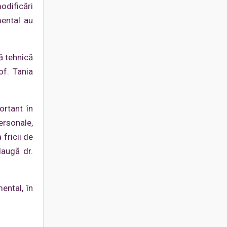
odificări
mental au
ă tehnică
of. Tania
ortant în
ersonale,
fricii de
daugă dr.
ental, în