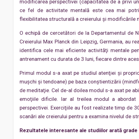
modificarea perspectivei (capacitatea de a privi u
ce fel de activitate mentală este cea mai potriv
flexibilitatea structurală a creierului şi modificările
O echipă de cercetători de la Departamentul de Neur
Creierului Max Planck din Leipzig, Germania, au re
identifica cele mai eficiente activităţi mentale pe
antrenament cu durata de 3 luni, fiecare dintre ace
Primul modul s-a axat pe studiul atenţiei şi proprioce
mușchi și tendoane) pe baza conștientizării (mindfuln
de meditaţie. Cel de-al doilea modul s-a axat pe abi
emoţiile dificile. Iar al treilea modul a abordat
perspectivei. Exerciţiile au fost realizate timp de 
scanări ale creierului pentru a examina nivelul de str
Rezultatele interesante ale studiilor arată grade 