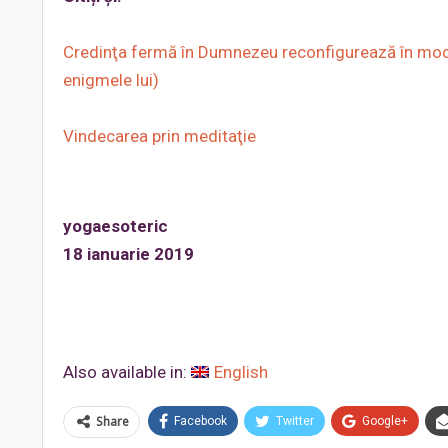
Credinţa fermă în Dumnezeu reconfigurează în mod b
enigmele lui)
Vindecarea prin meditaţie
yogaesoteric
18 ianuarie 2019
Also available in:
English
Share
Facebook
Twitter
Google+