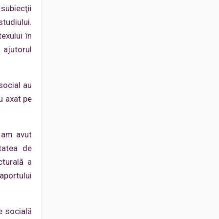
subiecţii
tudiului.
exului în
ajutorul
social au
u axat pe
, am avut
tatea de
cturală a
aportului
e socială