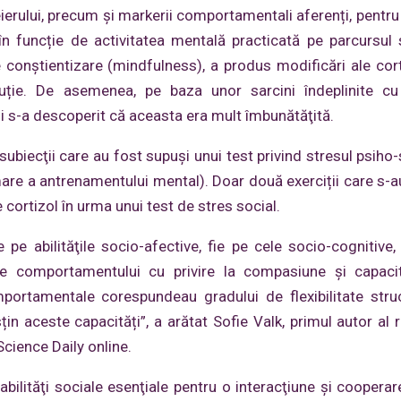
eierului, precum şi markerii comportamentali aferenți, pentru 
în funcție de activitatea mentală practicată pe parcursul s
pe conştientizare (mindfulness), a produs modificări ale cort
uție. De asemenea, pe baza unor sarcini îndeplinite cu 
i s-a descoperit că aceasta era mult îmbunătăţită.
ubiecţii care au fost supuși unui test privind stresul psiho-
mare a antrenamentului mental). Doar două exerciții care s-a
cortizol în urma unui test de stres social.
 pe abilităţile socio-afective, fie pe cele socio-cognitive
le comportamentului cu privire la compasiune şi capaci
portamentale corespundeau gradului de flexibilitate stru
țin aceste capacități”, a arătat Sofie Valk, primul autor al r
 Science Daily online.
abilităţi sociale esenţiale pentru o interacţiune şi cooperar