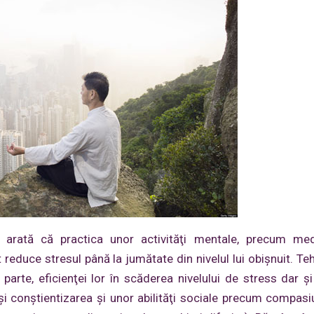
 arată că practica unor activităţi mentale, precum medi
educe stresul până la jumătate din nivelul lui obişnuit. Teh
arte, eficienţei lor în scăderea nivelului de stress dar şi
şi conştientizarea și unor abilităţi sociale precum compas