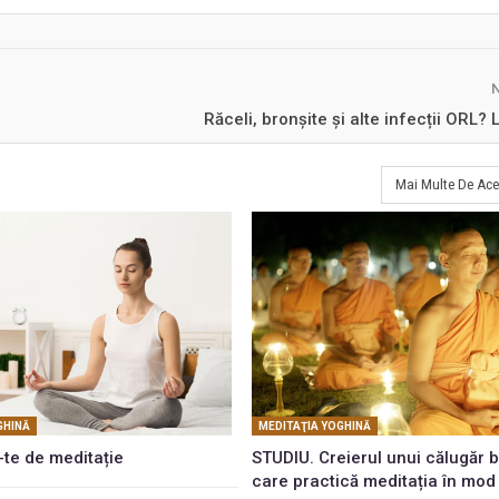
Răceli, bronșite şi alte infecții ORL? L
Mai Multe De Ace
GHINĂ
MEDITAŢIA YOGHINĂ
-te de meditație
STUDIU. Creierul unui călugăr b
care practică meditația în mod