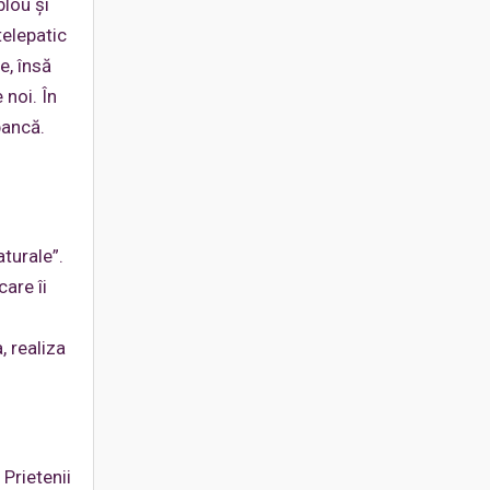
lou şi
telepatic
e, însă
 noi. În
bancă.
aturale”.
are îi
, realiza
 Prietenii