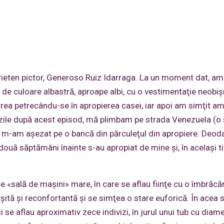
ieten pictor, Generoso Ruiz Idarraga. La un moment dat, am 
ii de culoare albastră, aproape albi, cu o vestimentaţie neobiş
nirea petrecându-se în apropierea casei, iar apoi am simţit a
ce zile după acest episod, mă plimbam pe strada Venezuela (o
şi m-am aşezat pe o bancă din părculeţul din apropiere. Deod
ouă săptămâni înainte s-au apropiat de mine şi, în acelaşi t
de «sală de maşini» mare, în care se aflau fiinţe cu o îmbrăc
ârşită şi reconfortantă şi se simţea o stare euforică. În acea 
i se aflau aproximativ zece indivizi, în jurul unui tub cu diam