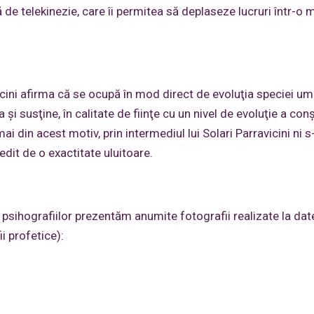
 de telekinezie, care îi permitea să deplaseze lucruri într-o 
vicini afirma că se ocupă în mod direct de evoluţia speciei um
şi susţine, în calitate de fiinţe cu un nivel de evoluţie a conş
 din acest motiv, prin intermediul lui Solari Parravicini ni s
dit de o exactitate uluitoare.
 psihografiilor prezentăm anumite fotografii realizate la dat
i profetice):