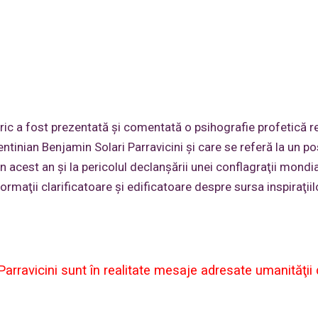
eric a fost prezentată şi comentată o psihografie profetică r
ntinian Benjamin Solari Parravicini şi care se referă la un pos
n acest an şi la pericolul declanşării unei conflagraţii mondi
rmaţii clarificatoare şi edificatoare despre sursa inspiraţiilo
i Parravicini sunt în realitate mesaje adresate umanităţii