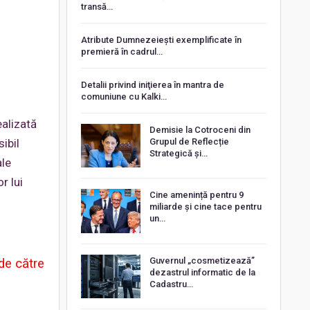
transă…
Atribute Dumnezeiești exemplificate în
premieră în cadrul…
Detalii privind iniţierea în mantra de
comuniune cu Kalki…
ealizată
Demisie la Cotroceni din
Grupul de Reflecție
ibil
Strategică și…
ale
r lui
Cine amenință pentru 9
miliarde și cine tace pentru
un…
Guvernul „cosmetizează”
 de către
dezastrul informatic de la
Cadastru…