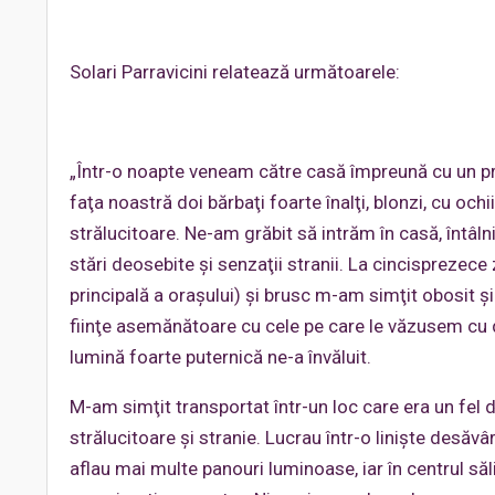
Solari Parravicini relatează următoarele:
„Într-o noapte veneam către casă împreună cu un pr
faţa noastră doi bărbaţi foarte înalţi, blonzi, cu och
strălucitoare. Ne-am grăbit să intrăm în casă, întâl
stări deosebite şi senzaţii stranii. La cincispreze
principală a oraşului) şi brusc m-am simţit obosit 
fiinţe asemănătoare cu cele pe care le văzusem cu d
lumină foarte puternică ne-a învăluit.
M-am simţit transportat într-un loc care era un fel 
strălucitoare şi stranie. Lucrau într-o linişte desăv
aflau mai multe panouri luminoase, iar în centrul săli