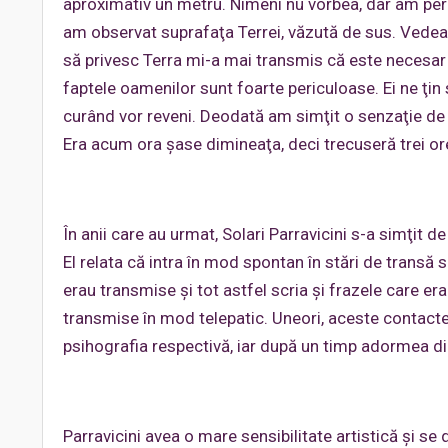
aproximativ un metru. Nimeni nu vorbea, dar am perc
am observat suprafaţa Terrei, văzută de sus. Vedeam
să privesc Terra mi-a mai transmis că este necesar c
faptele oamenilor sunt foarte periculoase. Ei ne ţin 
curând vor reveni. Deodată am simţit o senzaţie de
Era acum ora şase dimineaţa, deci trecuseră trei or
În anii care au urmat, Solari Parravicini s-a simţit d
El relata că intra în mod spontan în stări de transă 
erau transmise şi tot astfel scria şi frazele care er
transmise în mod telepatic. Uneori, aceste contacte 
psihografia respectivă, iar după un timp adormea di
Parravicini avea o mare sensibilitate artistică şi se d