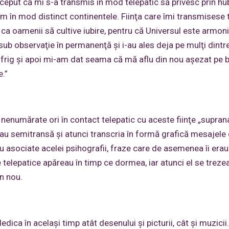
eput că mi s-a transmis în mod telepatic să privesc prin hub
 în mod distinct continentele. Fiinţa care îmi transmisese 
a oamenii să cultive iubire, pentru că Universul este armoni
sub observaţie în permanenţă şi i-au ales deja pe mulţi dintre
 frig şi apoi mi-am dat seama că mă aflu din nou aşezat pe 
e.”
e nenumărate ori în contact telepatic cu aceste fiinţe „supran
sau semitransă şi atunci transcria în formă grafică mesajele c
au asociate acelei psihografii, fraze care de asemenea îi erau
telepatice apăreau în timp ce dormea, iar atunci el se trezea
n nou.
edica în acelaşi timp atât desenului şi picturii, cât şi muzicii.