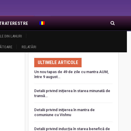
EXTRATERESTRE
LE DIN LANURI
RA DE RĂSĂRIT
ARTICOLE RECENTE
RĂTOARE
RELATĂRI
 benefici prin intermediul psihografiilor lui Solari Parravicini
ULTIMELE ARTICOLE
Un nou tapas de 49 de zile cu mantra AUM,
între 9 august…
Detalii privind inițierea în starea minunată de
transă…
Detalii privind iniţierea în mantra de
comuniune cu Vishnu
Detalii privind inducția în starea benefică de