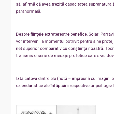
săi afirmă că avea trezită capacitatea supranaturală
paranormală.
Despre fiinţele extraterestre benefice, Solari Parra
vor interveni la momentul potrivit pentru a ne proteja 
net superior comparativ cu conştiinţa noastră. Tocmai
transmis o serie de mesaje profetice care s-au dove
Iată câteva dintre ele (notă – împreună cu imaginile
calendaristice ale înfăptuirii respectivelor psihografi