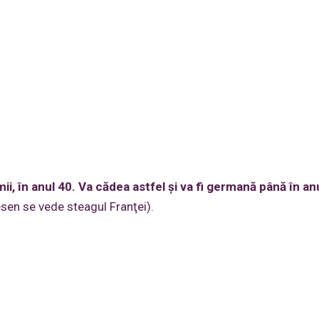
i, în anul 40. Va cădea astfel şi va fi germană până în anu
esen se vede steagul Franţei).