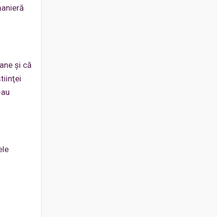
manieră
ane şi că
tiinţei
-au
ele