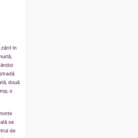
zărit în
nuită,
mândoi
 stradă
ată, două
imp, o
ăminte
sală se
etrul de