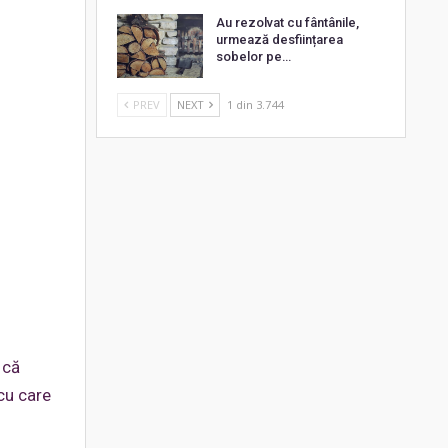
Au rezolvat cu fântânile,
urmează desființarea
sobelor pe…
PREV
NEXT
1 din 3.744
 că
 cu care