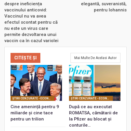
despre ineficiența
elegantă, suveranistă,
vaccinului anticovid:
pentru Iohannis
Vaccinul nu va avea
efectul scontat pentru că
nu este un virus care
permite dezvoltarea unui
vaccin ca în cazul variolei
CITEȘTE ȘI
Mai Multe De Acelasi Autor
ŞTIRI CENZURATE - ECONOMIC
ŞTIRI CENZURATE - ECONOMIC
Cine amenință pentru 9
După ce au executat
miliarde și cine tace
ROMATSA, cămătarii de
pentru un trilion
la Pfizer au blocat și
conturile…