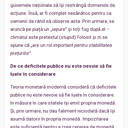
guvernele naționale să își restrângă domeniile de
acțiune. Însă, ar fi complet nesănătos pentru ca
oamenii de rând să observe asta. Prin urmare, se
aruncă pe piață un „iepure” și toți fug după el –
climatul este pretextul (stupid) folosit și ni se
spune că „
are un rol important pentru stabilitatea
prețurilor
”.
De ce deficitele publice nu este nevoie să fie
luate în considerare
Teoria monetară modernă consideră că deficitele
publice nu este nevoie să fie luate în considerare
în măsura în care statele își emit propria monedă.
Și, prin urmare, nu dau faliment niciodată dacă își
asumă datorii în propria monedă. Impozitarea
este suficientă pentru a crea cererea de monedă,