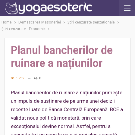
Home
Demascarea Masoneriei
Ştiri cenzurate senzaţionale
Ştiri cenzurate - Economic
Planul bancherilor de
ruinare a națiunilor
1.262
0
Planul bancherilor de ruinare a națiunilor primește
un impuls de susținere de pe urma unei decizii
recente luate de Banca Centrală Europeană. BCE a
validat noua politică monetară, prin care
excepționalul devine normal. Astfel, pentru a
ascunde tot ce pune la cale și mai ales această