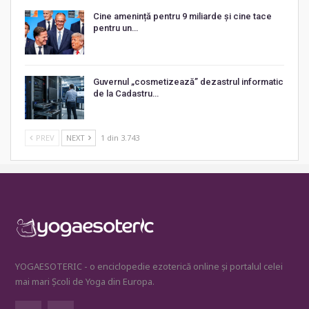
Cine amenință pentru 9 miliarde și cine tace
pentru un…
Guvernul „cosmetizează” dezastrul informatic
de la Cadastru…
PREV
NEXT
1 din 3.743
YOGAESOTERIC - o enciclopedie ezoterică online și portalul celei
mai mari Școli de Yoga din Europa.