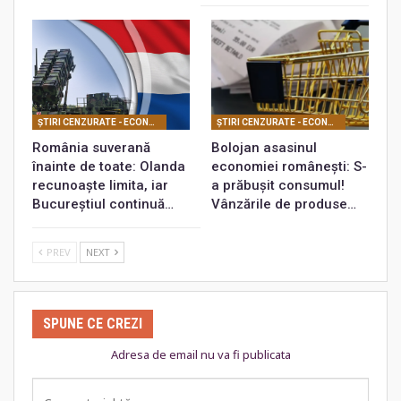
ŞTIRI CENZURATE - ECONOMIC
ŞTIRI CENZURATE - ECONOMIC
România suverană
Bolojan asasinul
înainte de toate: Olanda
economiei românești: S-
recunoaște limita, iar
a prăbușit consumul!
Bucureștiul continuă…
Vânzările de produse…
PREV
NEXT
SPUNE CE CREZI
Adresa de email nu va fi publicata