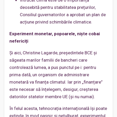
Întrucât clima este de o importanță
deosebită pentru stabilitatea prețurilor,
Consiliul guvernatorilor a aprobat un plan de
acțiune privind schimbările climatice.
Experiment monetar, popoarele, niște cobai
nefericiți
Și aici, Christine Lagarde, președintele BCE și
săgeata marilor familii de bancheri care
controlează lumea, a pus punctul pe i: pentru
prima dată, un organism de administrare
monetară va finanța climatul. Iar prin „finanțare”
este necesar să înțelegem, desigur, creșterea
datoriilor statelor membre UE (și nu numai).
În felul acesta, tehnocrația internațională își poate
extinde, în mod pașnic și netulburat, experimentul