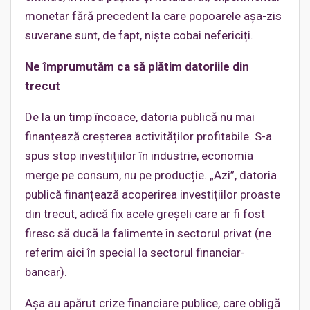
monetar fără precedent la care popoarele așa-zis
suverane sunt, de fapt, niște cobai nefericiți.
Ne împrumutăm ca să plătim datoriile din
trecut
De la un timp încoace, datoria publică nu mai
finanțează creșterea activităților profitabile. S-a
spus stop investițiilor în industrie, economia
merge pe consum, nu pe producție. „Azi”, datoria
publică finanțează acoperirea investițiilor proaste
din trecut, adică fix acele greșeli care ar fi fost
firesc să ducă la falimente în sectorul privat (ne
referim aici în special la sectorul financiar-
bancar).
Așa au apărut crize financiare publice, care obligă