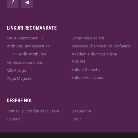
LINKURI RECOMANDATE
MISA Senzaţional TV
Gregorian Bivolaru
AtributeDumnezeiesti.ro
Mișcarea Charismatică Teofanică
Godly Attributes
Academia de Yoga online
ATMAN
Vindecare spirituală
Editura Ganesha
MISA.yoga
Editura Venusiana
Yoga Magazin
DESPRE NOI
Termeni și condiții de utilizare
Despre noi
Contact
Login