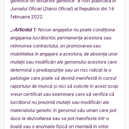
genetice ori testărilor genetice
” a fost publicată în
Jurnalul Oficial
(
Diario Oficial
) al Republicii din 16
februarie 2022.
„«
Articolul 1:
Niciun angajator nu poate condiționa
angajarea lucrătorilor, permanența acestora sau
reînnoirea contractului, ori promovarea
sau
mobilitatea în angajare a acestora, de absența unor
mutații sau modificări ale genomului acestora care
determină o predispoziție sau un risc ridicat la o
patologie care poate să devină manifestă în cursul
raportului de muncă și nici să solicite în aces
t scop
vreun certificat sau examinare care să verifice că
lucrătorul nu prezintă mutații sau modificări ale
materialului genetic în genomul său uman care pot
duce la dezvoltarea sau se pot manifesta într-o
boală sau o anomalie fizică ori mentală în viitor.