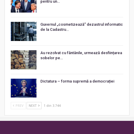
pentru un…
Guvernul „cosmetizează” dezastrul informatic
de la Cadastru…
Au rezolvat cu fântânile, urmează desființarea
sobelor pe…
Dictatura – forma supremă a democrației
PREV
NEXT
1 din 3.744