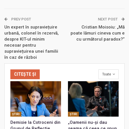
PREV POST
NEXT POST
Un expert în supraviețuire
Cristian Moisoiu: „Mă
urbană, colonel în rezervă,
poate lămuri cineva cum e
despre KIT-ul minim
cu următorul paradox?”
necesar pentru
supraviețuirea unei familii
în caz de război
CITEȘTE ȘI
Toate
ŞTIRI
ŞTIRI
Demisie la Cotroceni din
„Oamenii nu-și dau
Grupul de Reflecție
seama că ceea ce spun