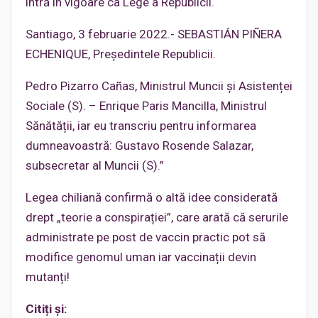
intră în vigoare ca Lege a Republicii.
Santiago, 3 februarie 2022.- SEBASTIÁN PIÑERA
ECHENIQUE, Președintele Republicii.
Pedro Pizarro Cañas, Ministrul Muncii și Asistenței
Sociale (S). – Enrique Paris Mancilla, Ministrul
Sănătății, iar eu transcriu pentru informarea
dumneavoastră: Gustavo Rosende Salazar,
subsecretar al Muncii (S).”
Legea chiliană confirmă o altă idee considerată
drept „teorie a conspirației”, care arată că serurile
administrate pe post de vaccin practic pot să
modifice genomul uman iar vaccinații devin
mutanți!
Citiți și: