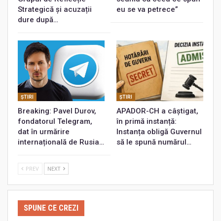
Strategică și acuzații
eu se va petrece”
dure după…
ŞTIRI
ŞTIRI
Breaking: Pavel Durov,
APADOR-CH a câștigat,
fondatorul Telegram,
în primă instanță:
dat în urmărire
Instanța obligă Guvernul
internațională de Rusia…
să le spună numărul…
PREV
NEXT
SPUNE CE CREZI