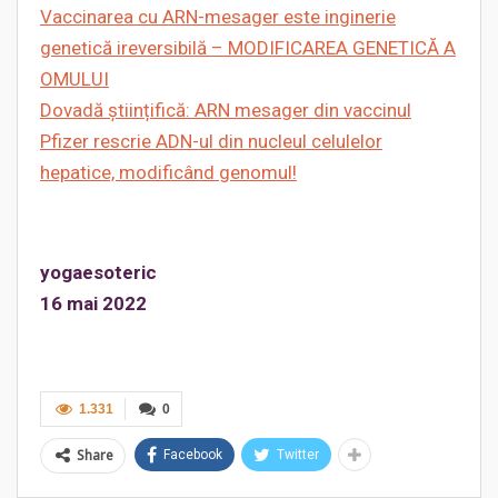
Vaccinarea cu ARN-mesager este inginerie
genetică ireversibilă – MODIFICAREA GENETICĂ A
OMULUI
Dovadă științifică: ARN mesager din vaccinul
Pfizer rescrie ADN-ul din nucleul celulelor
hepatice, modificând genomul!
yogaesoteric
16 mai 2022
1.331
0
Share
Facebook
Twitter