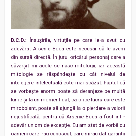
D.C.D.:
Însuşirile, virtuţile pe care le-a avut cu
adevărat Arsenie Boca este necesar să le avem
din sursă directă. În jurul oricărui personaj care a
săvârşit miracole se nasc mitologii, iar această
mitologie se răspândeşte cu cât nivelul de
înţelegere intelectuală este mai scăzut. Faptul că
se vorbeşte enorm poate să deranjeze pe multă
lume şi la un moment dat, ca orice lucru care este
mirobolant, poate să ajungă la o pierdere a valorii
nejustificată, pentru că Arsenie Boca a fost într-
adevăr un om de excepţie. Eu am stat de vorbă cu
oameni care l-au cunoscut, care mi-au dat garanţii