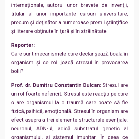
internaţionale, autorul unor brevete de invenţii,
titular al unor importante cursuri universitare,
precum şi deţinător a numeroase premii ştiinţifice
şi literare obţinute în ţară şi în străinătate.
Reporter:
Care sunt mecanismele care declanşează boala în
organism şi ce rol joacă stresul în provocarea
bolii?
Prof. dr. Dumitru Constantin Dulcan:
Stresul are
un rol foarte nefericit. Stresul este reacţia pe care
o are organismul la o traumă care poate să fie
fizică, psihică, emoţională. Stresul în organism are
efect asupra a trei elemente structurale esenţiale:
neuronul, ADN-ul, adică substratul genetic al
organismului, şi sistemul imunitar. În ceea ce