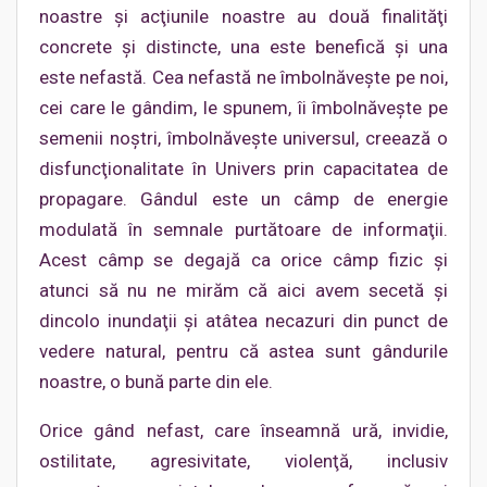
noastre şi acţiunile noastre au două finalităţi
concrete şi distincte, una este benefică şi una
este nefastă. Cea nefastă ne îmbolnăveşte pe noi,
cei care le gândim, le spunem, îi îmbolnăveşte pe
semenii noştri, îmbolnăveşte universul, creează o
disfuncţionalitate în Univers prin capacitatea de
propagare. Gândul este un câmp de energie
modulată în semnale purtătoare de informaţii.
Acest câmp se degajă ca orice câmp fizic şi
atunci să nu ne mirăm că aici avem secetă şi
dincolo inundaţii şi atâtea necazuri din punct de
vedere natural, pentru că astea sunt gândurile
noastre, o bună parte din ele.
Orice gând nefast, care înseamnă ură, invidie,
ostilitate, agresivitate, violenţă, inclusiv