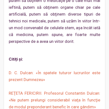
putem să obţinem o medicaţie pe o cale mult mai
ieftină, putem să obţinem organe chiar pe cale
artificială, putem să obţinem diverse tipuri de
tehnici noi medicale, putem să uzăm în viitor într-
un mod convenabil de celulele stem, aşa încât iată
că medicina, putem spune, are foarte multe
perspective de a avea un viitor dorit.
Citiți și:
D. C. Dulcan: «În spatele tuturor lucrurilor este
prezent Dumnezeu»
REŢETA FERICIRII. Profesorul Constantin Dulcan:
«Ne putem prelungi considerabil viaţa în funcţie
de modul preponderant benefic în care gândim»