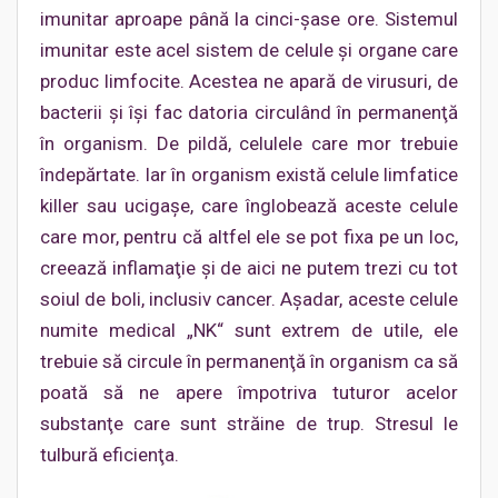
imunitar aproape până la cinci-şase ore. Sistemul
imunitar este acel sistem de celule şi organe care
produc limfocite. Acestea ne apară de virusuri, de
bacterii şi îşi fac datoria circulând în permanenţă
în organism. De pildă, celulele care mor trebuie
îndepărtate. Iar în organism există celule limfatice
killer sau ucigaşe, care înglobează aceste celule
care mor, pentru că altfel ele se pot fixa pe un loc,
creează inflamaţie şi de aici ne putem trezi cu tot
soiul de boli, inclusiv cancer. Aşadar, aceste celule
numite medical „NK“ sunt extrem de utile, ele
trebuie să circule în permanenţă în organism ca să
poată să ne apere împotriva tuturor acelor
substanţe care sunt străine de trup. Stresul le
tulbură eficienţa.