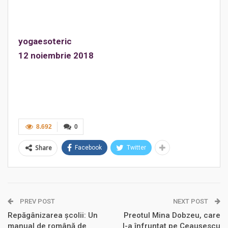
yogaesoteric
12 noiembrie 2018
8.692
0
Share
Facebook
Twitter
PREV POST
NEXT POST
Repăgânizarea școlii: Un
Preotul Mina Dobzeu, care
manual de română de
l-a înfruntat pe Ceaușescu