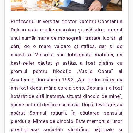
Profesorul universitar doctor Dumitru Constantin
Dulcan este medic neurolog şi psihiatru, autorul
unui număr mare de monografii, tratate, lucrări şi
cărţi de o mare valoare ştiinţifică, dar şi de
eseistică. Volumul său Inteligenţa materiei, un
best-seller căutat şi astăzi, a fost distins cu
premiul pentru filosofie „Vasile Conta“ al
Academiei Române în 1992. „Am dedus că eu nu
am fost decât mâna care a scris. Destinul i-a fost
hotărât de altă instanţă, situată dincolo de mine“,
spune autorul despre cartea sa. După Revoluţie, au
apărut Somnul raţiunii, În căutarea sensului
pierdut şi Mintea de dincolo. Este membru al unor
prestigioase societăţi ştiințifice naţionale şi