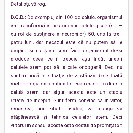
Detaliaţi, vă rog.
D.C.D.:
De exemplu, din 100 de celule, organismul
îmi transformă în neuroni sau celule gliale (n.r. –
cu rol de susţinere a neuronilor) 50, una la trei-
patru luni, dar necazul este că nu putem să le
dirijăm şi nu ştim cum face organismul de-şi
produce ceea ce îi trebuie, aşa încât uneori
celulele stem pot să ia cale oncogenă. Deci nu
suntem încă în situaţia de a stăpâni bine toată
metodologia de a obţine tot ceea ce dorim dintr-o
celulă stem, dar sigur, acesta este un stadiu
relativ de început. Sunt ferm convins că în viitor,
omenirea, prin studii asidue, va ajunge să
stăpânească şi tehnica celulelor stem. Deci
viitorul în sensul acesta este destul de promiţător: