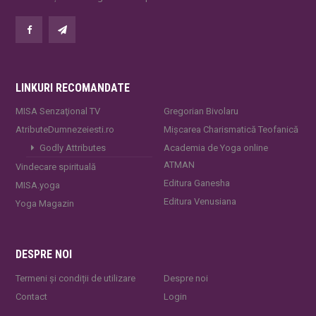
LINKURI RECOMANDATE
MISA Senzaţional TV
Gregorian Bivolaru
AtributeDumnezeiesti.ro
Mișcarea Charismatică Teofanică
Godly Attributes
Academia de Yoga online
ATMAN
Vindecare spirituală
Editura Ganesha
MISA.yoga
Editura Venusiana
Yoga Magazin
DESPRE NOI
Termeni și condiții de utilizare
Despre noi
Contact
Login