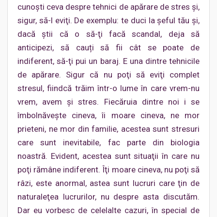
cunoşti ceva despre tehnici de apărare de stres şi,
sigur, să-l eviţi. De exemplu: te duci la şeful tău şi,
dacă ştii că o să-ţi facă scandal, deja să
anticipezi, să cauți să fii cât se poate de
indiferent, să-ţi pui un baraj. E una dintre tehnicile
de apărare. Sigur că nu poţi să eviţi complet
stresul, fiindcă trăim într-o lume în care vrem-nu
vrem, avem şi stres. Fiecăruia dintre noi i se
îmbolnăveşte cineva, îi moare cineva, ne mor
prieteni, ne mor din familie, acestea sunt stresuri
care sunt inevitabile, fac parte din biologia
noastră. Evident, acestea sunt situaţii în care nu
poţi rămâne indiferent. Îţi moare cineva, nu poţi să
râzi, este anormal, astea sunt lucruri care ţin de
naturaleţea lucrurilor, nu despre asta discutăm.
Dar eu vorbesc de celelalte cazuri, în special de