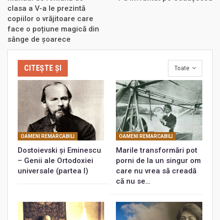
clasa a V-a le prezintă
copiilor o vrăjitoare care
face o poțiune magică din
sânge de șoarece
CITEȘTE ȘI
Toate
OAMENI REMARCABILI
OAMENI REMARCABILI
Dostoievski și Eminescu
Marile transformări pot
– Genii ale Ortodoxiei
porni de la un singur om
universale (partea I)
care nu vrea să creadă
că nu se…