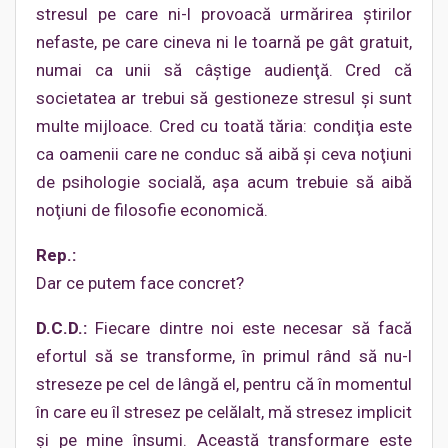
stresul pe care ni-l provoacă urmărirea ştirilor
nefaste, pe care cineva ni le toarnă pe gât gratuit,
numai ca unii să câştige audienţă. Cred că
societatea ar trebui să gestioneze stresul şi sunt
multe mijloace. Cred cu toată tăria: condiţia este
ca oamenii care ne conduc să aibă şi ceva noţiuni
de psihologie socială, aşa acum trebuie să aibă
noţiuni de filosofie economică.
Rep.:
Dar ce putem face concret?
D.C.D.:
Fiecare dintre noi este necesar să facă
efortul să se transforme, în primul rând să nu-l
streseze pe cel de lângă el, pentru că în momentul
în care eu îl stresez pe celălalt, mă stresez implicit
şi pe mine însumi. Această transformare este