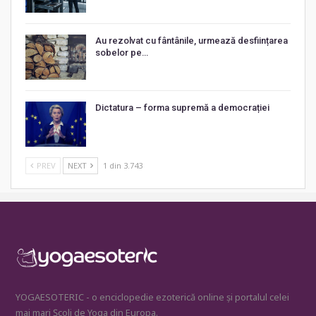
Au rezolvat cu fântânile, urmează desființarea
sobelor pe…
Dictatura – forma supremă a democrației
PREV
NEXT
1 din 3.743
YOGAESOTERIC - o enciclopedie ezoterică online și portalul celei
mai mari Școli de Yoga din Europa.