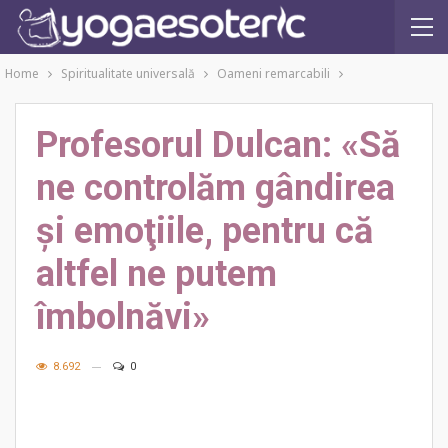
Home
Spiritualitate universală
Oameni remarcabili
Profesorul Dulcan: «Să
ne controlăm gândirea
şi emoţiile, pentru că
altfel ne putem
îmbolnăvi»
8.692
0