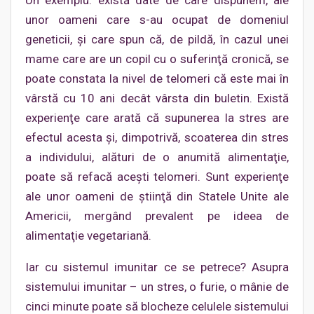
Un exemplu: există date de care dispunem, ale
unor oameni care s-au ocupat de domeniul
geneticii, şi care spun că, de pildă, în cazul unei
mame care are un copil cu o suferinţă cronică, se
poate constata la nivel de telomeri că este mai în
vârstă cu 10 ani decât vârsta din buletin. Există
experienţe care arată că supunerea la stres are
efectul acesta şi, dimpotrivă, scoaterea din stres
a individului, alături de o anumită alimentaţie,
poate să refacă aceşti telomeri. Sunt experienţe
ale unor oameni de ştiinţă din Statele Unite ale
Americii, mergând prevalent pe ideea de
alimentaţie vegetariană.
Iar cu sistemul imunitar ce se petrece? Asupra
sistemului imunitar – un stres, o furie, o mânie de
cinci minute poate să blocheze celulele sistemului