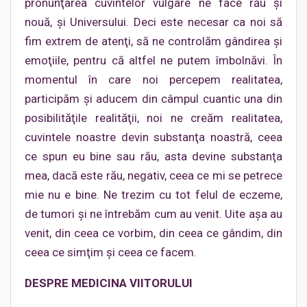
pronunţarea cuvintelor vulgare ne face rău şi
nouă, şi Universului. Deci este necesar ca noi să
fim extrem de atenţi, să ne controlăm gândirea şi
emoţiile, pentru că altfel ne putem îmbolnăvi. În
momentul în care noi percepem realitatea,
participăm şi aducem din câmpul cuantic una din
posibilităţile realităţii, noi ne creăm realitatea,
cuvintele noastre devin substanţa noastră, ceea
ce spun eu bine sau rău, asta devine substanţa
mea, dacă este rău, negativ, ceea ce mi se petrece
mie nu e bine. Ne trezim cu tot felul de eczeme,
de tumori şi ne întrebăm cum au venit. Uite aşa au
venit, din ceea ce vorbim, din ceea ce gândim, din
ceea ce simţim şi ceea ce facem.
DESPRE MEDICINA VIITORULUI