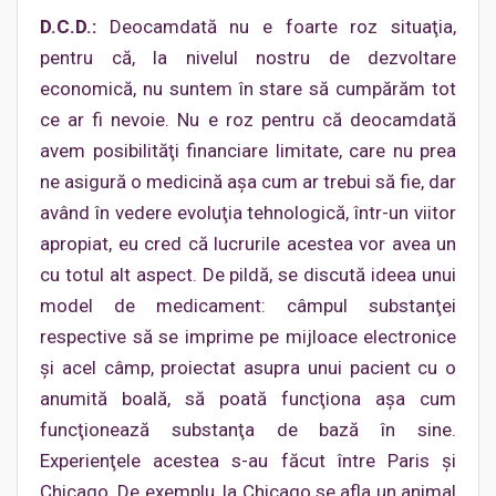
D.C.D.:
Deocamdată nu e foarte roz situaţia,
pentru că, la nivelul nostru de dezvoltare
economică, nu suntem în stare să cumpărăm tot
ce ar fi nevoie. Nu e roz pentru că deocamdată
avem posibilităţi financiare limitate, care nu prea
ne asigură o medicină aşa cum ar trebui să fie, dar
având în vedere evoluţia tehnologică, într-un viitor
apropiat, eu cred că lucrurile acestea vor avea un
cu totul alt aspect. De pildă, se discută ideea unui
model de medicament: câmpul substanţei
respective să se imprime pe mijloace electronice
şi acel câmp, proiectat asupra unui pacient cu o
anumită boală, să poată funcţiona aşa cum
funcţionează substanţa de bază în sine.
Experienţele acestea s-au făcut între Paris şi
Chicago. De exemplu, la Chicago se afla un animal