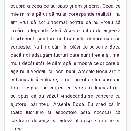
asupra a ceea ce au spus şi am şi scris. Ceea ce
mie mi s-a părut că nu ar corespunde realităţii nu
am vrut să scriu tocmai pentru că nu vreau să
creăm o legendă falsă. Aceste mituri deranjează
foarte mult şi îi fac mult rău celui despre care se
vorbeşte. Nu-l ridicăm în slăvi pe Arsenie Boca
dacă noi adăugăm lucruri care sunt ireale şi, mai
mult decât atât, le dăm apă la moară celor care şi
aşa nu îl vedeau cu ochi buni. Arsenie Boca are o
indiscutabilă valoare, omul acesta ştia aproape
totul despre oameni, cei cu care am discutat mi-
au spus că au văzut vindecându-se cancere cu
ajutorul părintelui Arsenie Boca. Eu cred că în
toate lucrurile și aspectele este necesar să
păstrăm decenţa şi adevărul despre oricine şi
orice.