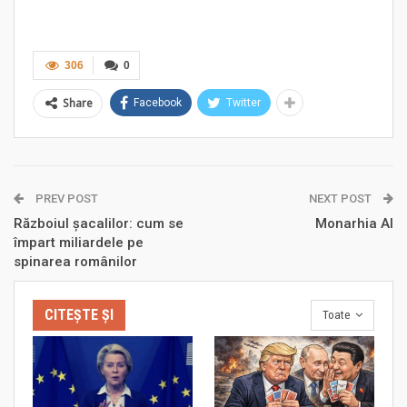
306
0
Share
Facebook
Twitter
PREV POST
NEXT POST
Războiul șacalilor: cum se
Monarhia AI
împart miliardele pe
spinarea românilor
CITEȘTE ȘI
Toate