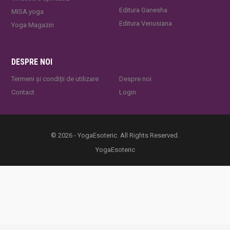
Editura Ganesha
MISA.yoga
Editura Venusiana
Yoga Magazin
DESPRE NOI
Termeni și condiții de utilizare
Despre noi
Contact
Login
© 2026 - YogaEsoteric. All Rights Reserved.
YogaEsoteric