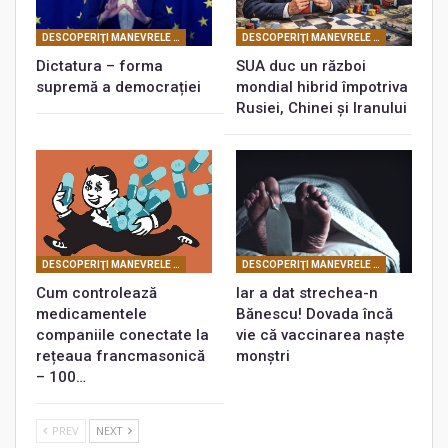
DESCOPERIŢI MANEVRELE FRANCMASONERIEI
DESCOPERIŢI MANEVRELE FRANCMASONERIEI
Dictatura – forma
SUA duc un război
supremă a democrației
mondial hibrid împotriva
Rusiei, Chinei și Iranului
DESCOPERIŢI MANEVRELE FRANCMASONERIEI
DESCOPERIŢI MANEVRELE FRANCMASONERIEI
Cum controlează
Iar a dat strechea-n
medicamentele
Bănescu! Dovada încă
companiile conectate la
vie că vaccinarea naște
rețeaua francmasonică
monștri
– 100…
PREV
NEXT