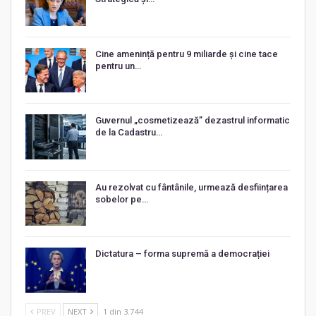
Cine amenință pentru 9 miliarde și cine tace
pentru un…
Guvernul „cosmetizează” dezastrul informatic
de la Cadastru…
Au rezolvat cu fântânile, urmează desființarea
sobelor pe…
Dictatura – forma supremă a democrației
PREV
NEXT
1 din 3.744