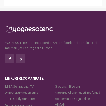
YOGAESOTERIC - o enciclopedie ezoterică online și portalul celei
mai mari Școli de Yoga din Europa.
LINKURI RECOMANDATE
MISA Senzaţional TV
Gregorian Bivolaru
AtributeDumnezeiesti.ro
Mișcarea Charismatică Teofanică
Godly Attributes
Academia de Yoga online
ATMAN
Vindecare spirituală