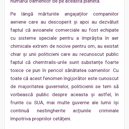
numărul oamenilor de pe această planetă.
Pe lângă mărturiile angajaților companiilor
aeriene care au descoperit și apoi au dezvăluit
faptul că avioanele comerciale au fost echipate
cu sisteme speciale pentru a împrăștia în aer
chimicale extrem de nocive pentru om, au existat
chiar și unii politicieni care au recunoscut public
faptul că chemtrails-urile sunt substanțe foarte
toxice ce pun în pericol sănătatea oamenilor. Cu
toate că acest fenomen îngijorător este cunoscut
de majoritatea guvernelor, politicienii se tem să
vorbească public despre aceasta și astfel, în
frunte cu SUA, mai multe guverne ale lumii își
continuă nestingherite acțiunile criminale
împotriva propriilor cetățeni.