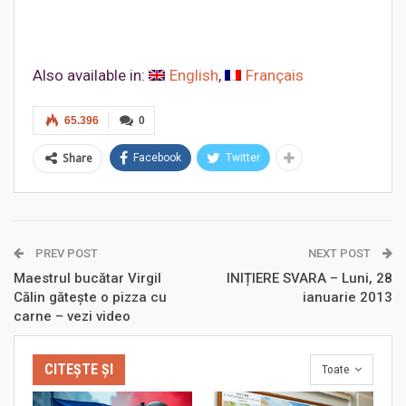
Also available in:
English
Français
65.396
0
Share
Facebook
Twitter
PREV POST
NEXT POST
Maestrul bucătar Virgil
INIȚIERE SVARA – Luni, 28
Călin gătește o pizza cu
ianuarie 2013
carne – vezi video
CITEȘTE ȘI
Toate