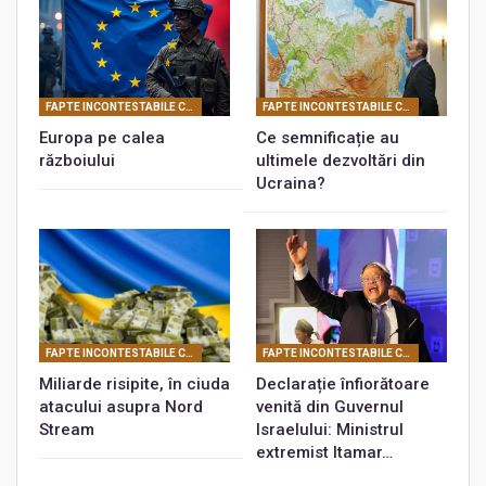
FAPTE INCONTESTABILE CARE PROBEAZĂ REALITATEA CONSPIRATIEI PLANETARE
FAPTE INCONTESTABILE CARE PROBEAZĂ REALITATEA CONSPIRATIEI PLANETARE
Europa pe calea
Ce semnificație au
războiului
ultimele dezvoltări din
Ucraina?
FAPTE INCONTESTABILE CARE PROBEAZĂ REALITATEA CONSPIRATIEI PLANETARE
FAPTE INCONTESTABILE CARE PROBEAZĂ REALITATEA CONSPIRATIEI PLANETARE
Miliarde risipite, în ciuda
Declarație înfiorătoare
atacului asupra Nord
venită din Guvernul
Stream
Israelului: Ministrul
extremist Itamar…