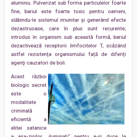
aluminiu. Pulverizat sub forma particulelor foarte
fine, bariul este foarte toxic pentru oameni,
slăbindu-le sistemul imunitar și generând efecte
dezastruoase, care în plus sunt recurente;
introdus în organism sub această formă, bariul
dezactivează receptorii limfocitelor T, scăzând
astfel rezistența organismului față de diferiți
agenţi cauzatori de boli.
Acest război
biologic secret
este o
modalitate
criminală
eficientă a
elitei satanice
a aşa-zişilor „iluminaţi“ pentru a-și duce la