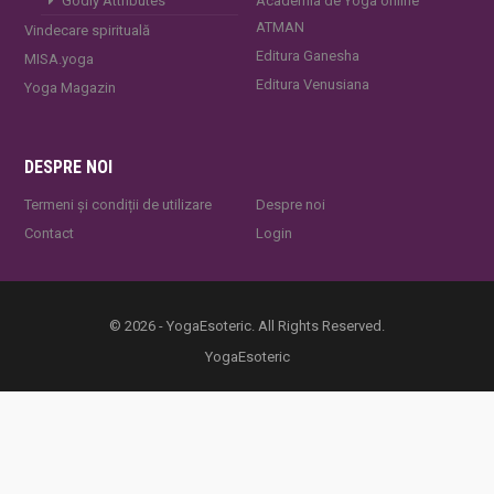
Godly Attributes
Academia de Yoga online
ATMAN
Vindecare spirituală
Editura Ganesha
MISA.yoga
Editura Venusiana
Yoga Magazin
DESPRE NOI
Termeni și condiții de utilizare
Despre noi
Contact
Login
© 2026 - YogaEsoteric. All Rights Reserved.
YogaEsoteric