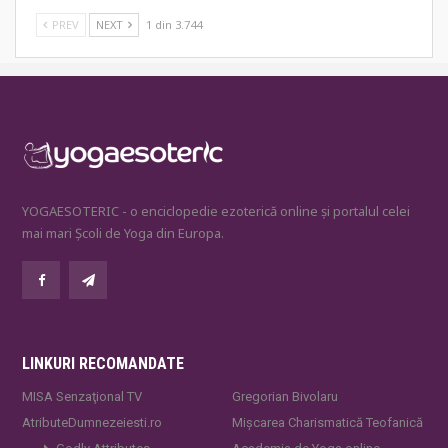
PREV
NEXT
1 din 3.744
YOGAESOTERIC - o enciclopedie ezoterică online și portalul celei
mai mari Școli de Yoga din Europa.
LINKURI RECOMANDATE
MISA Senzaţional TV
Gregorian Bivolaru
AtributeDumnezeiesti.ro
Mișcarea Charismatică Teofanică