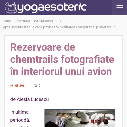
Home
Demascarea Masoneriei
Fapte incontestabile care probează realitatea conspiratiei planetare
Rezervoare de
chemtrails fotografiate
în interiorul unui avion
65.396
0
de Alesia Lucescu
În ultima
perioadă,