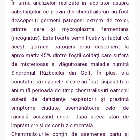
În urma analizelor realizate în laborator asupra
substanţelor ce provin din chemtrails-uri au fost
descoperiți germeni patogeni extrem de toxici,
printre care şi mycroplasma fermentans
(incognitus). Este foarte semnificativ şi faptul că
aceşti germeni patogeni s-au descoperit la
aproximativ 45% dintre foştii soldaţi care suferă
de misterioasa şi vlăguitoarea maladie numită
Sindromul Războiului din Golf. În plus, s-a
constatat că în zonele în care au fost răspândite o
anumită perioadă de timp chemtrails-uri oamenii
suferă de deficienţe respiratorii şi prezintă
simptome ciudate, asemănătoare celor de
răceală, acuzând uneori după aceea stări de
împrăştiere și de confuzie mentală.
Chemtrails-urile conţin de asemenea bariu şi