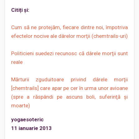
Citiți și:
Cum să ne protejăm, fiecare dintre noi, împotriva
efectelor nocive ale dârelor morţii (chemtrails-uri)
Politicieni suedezi recunosc că dârele morţii sunt
reale
Mărturii zguduitoare privind dârele morţii
[chemtrails] care apar pe cer în urma unor avioane
(spre a răspândi pe ascuns boli, suferinţă şi
moarte)
yogaesoteric
11 ianuarie 2013