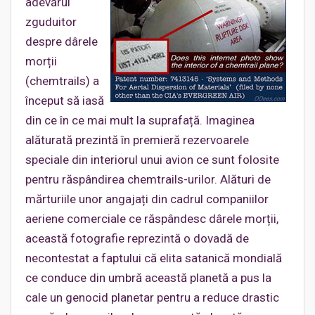
adevărul
zguduitor
despre dârele
morții
(chemtrails) a
început să iasă
din ce în ce mai mult la suprafață. Imaginea
alăturată prezintă în premieră rezervoarele
speciale din interiorul unui avion ce sunt folosite
pentru răspândirea chemtrails-urilor. Alături de
mărturiile unor angajați din cadrul companiilor
aeriene comerciale ce răspândesc dârele morții,
această fotografie reprezintă o dovadă de
necontestat a faptului că elita satanică mondială
ce conduce din umbră această planetă a pus la
cale un genocid planetar pentru a reduce drastic