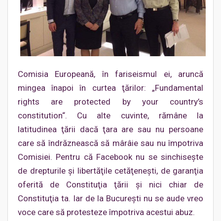
Comisia Europeană, în fariseismul ei, aruncă
mingea înapoi în curtea ţărilor: „Fundamental
rights are protected by your country’s
constitution“. Cu alte cuvinte, rămâne la
latitudinea ţării dacă ţara are sau nu persoane
care să îndrăznească să mârâie sau nu împotriva
Comisiei. Pentru că Facebook nu se sinchisește
de drepturile şi libertăţile cetăţeneşti, de garanţia
oferită de Constituţia ţării şi nici chiar de
Constituţia ta. Iar de la Bucureşti nu se aude vreo
voce care să protesteze împotriva acestui abuz.