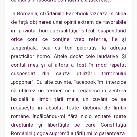
În România, strădaniile Facebook vizează în clipa
de faţă obţinerea unei opinii extrem de favorabile
în privinţa homosexualităţii, siteul suspendând
orice cont ce conţine vreo referire, fie şi
tangenţiala, sau cu ton peiorativ, la adresa
practicilor homo. Altele decât cele laudative. Şi
contul meu şi al altora a fost în mod repetat
suspendat din cauza utilizării termenului
„poponar”. Cu alte cuvinte, Facebook îmi interzice
să utilizez un termen ce îl regăsesc în zestrea
lexicală a limbii ţării mele, un cuvânt ce se
regăseşte în absolut toate dicţionarele limbii
române, încălcându-mi fără nicio ezitare toate
drepturile şi libertăţile pe care Constituţia
României (legea supremă a ţării) mi le garantează.