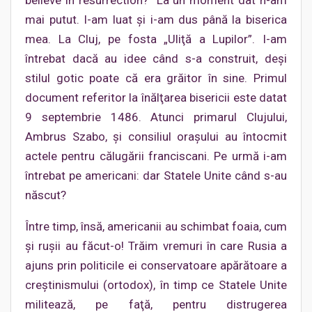
mai putut. I-am luat şi i-am dus până la biserica
mea. La Cluj, pe fosta „Uliţă a Lupilor”. I-am
întrebat dacă au idee când s-a construit, deşi
stilul gotic poate că era grăitor în sine. Primul
document referitor la înălţarea bisericii este datat
9 septembrie 1486. Atunci primarul Clujului,
Ambrus Szabo, şi consiliul oraşului au întocmit
actele pentru călugării franciscani. Pe urmă i-am
întrebat pe americani: dar Statele Unite când s-au
născut?
Între timp, însă, americanii au schimbat foaia, cum
şi ruşii au făcut-o! Trăim vremuri în care Rusia a
ajuns prin politicile ei conservatoare apărătoare a
creştinismului (ortodox), în timp ce Statele Unite
militează, pe faţă, pentru distrugerea