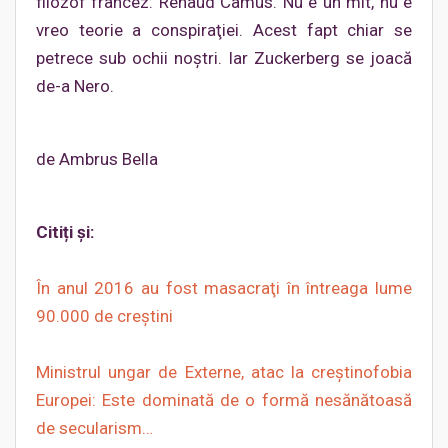
filozof francez: Renaud Camus. Nu e un mit, nu e
vreo teorie a conspiraţiei. Acest fapt chiar se
petrece sub ochii noştri. Iar Zuckerberg se joacă
de-a Nero.
de Ambrus Bella
Citiți și:
În anul 2016 au fost masacraţi în întreaga lume
90.000 de creştini
Ministrul ungar de Externe, atac la creștinofobia
Europei: Este dominată de o formă nesănătoasă
de secularism…