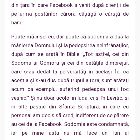
din ţara în care Facebook a venit după clienţii de
pe urma postărilor cărora câştigă o căruţă de
bani.
Poate mă înşel eu, dar poate că sodomia a dus la
mânierea Domnului şi la pedepsirea neînfrânaţilor,
după cum se arată în Biblie. „Tot astfel, cei din
Sodoma şi Gomora şi cei din cetăţile dimprejur,
care s-au dedat la perversităţi în acelaşi fel ca
aceştia şi s-au dus după trupul altora, sunt arătaţi
acum ca exemplu, suferind pedeapsa unui foc
veşnic.“ Şi nu doar acolo, în Iuda, ci şi în Levitic, şi
în alte pasaje din Sfânta Scriptură, în care eu
personal am decis să cred, indiferent de ce părere
au cei de la Facebook. Sodomia este condamnată,
iar pe mine asta nu mă face un fan al