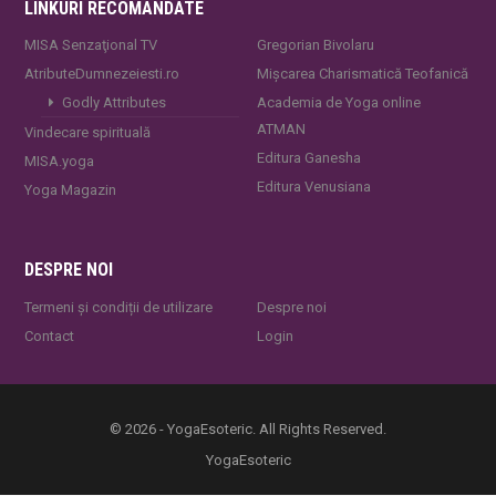
LINKURI RECOMANDATE
MISA Senzaţional TV
Gregorian Bivolaru
AtributeDumnezeiesti.ro
Mișcarea Charismatică Teofanică
Godly Attributes
Academia de Yoga online
ATMAN
Vindecare spirituală
Editura Ganesha
MISA.yoga
Editura Venusiana
Yoga Magazin
DESPRE NOI
Termeni și condiții de utilizare
Despre noi
Contact
Login
© 2026 - YogaEsoteric. All Rights Reserved.
YogaEsoteric