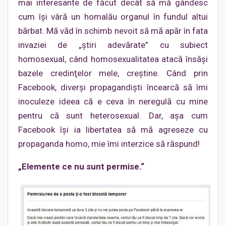
mai interesante de făcut decât să mă gândesc
cum îşi vâră un homalău organul în fundul altui
bărbat. Mă văd în schimb nevoit să mă apăr în fata
invaziei de „ştiri adevărate” cu subiect
homosexual, când homosexualitatea atacă însăşi
bazele credinţelor mele, creştine. Când prin
Facebook, diverşi propagandişti încearcă să îmi
inoculeze ideea că e ceva în neregulă cu mine
pentru că sunt heterosexual. Dar, aşa cum
Facebook îşi ia libertatea să mă agreseze cu
propaganda homo, mie îmi interzice să răspund!
„Elemente ce nu sunt permise.“