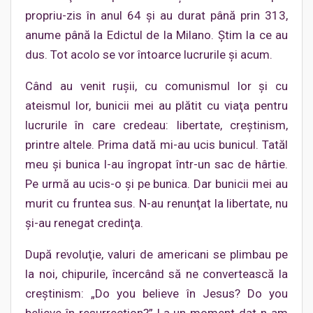
propriu-zis în anul 64 şi au durat până prin 313,
anume până la Edictul de la Milano. Ştim la ce au
dus. Tot acolo se vor întoarce lucrurile şi acum.
Când au venit ruşii, cu comunismul lor şi cu
ateismul lor, bunicii mei au plătit cu viaţa pentru
lucrurile în care credeau: libertate, creştinism,
printre altele. Prima dată mi-au ucis bunicul. Tatăl
meu şi bunica l-au îngropat într-un sac de hârtie.
Pe urmă au ucis-o şi pe bunica. Dar bunicii mei au
murit cu fruntea sus. N-au renunţat la libertate, nu
şi-au renegat credinţa.
După revoluţie, valuri de americani se plimbau pe
la noi, chipurile, încercând să ne convertească la
creştinism: „Do you believe în Jesus? Do you
believe în resurrection?” La un moment dat n-am