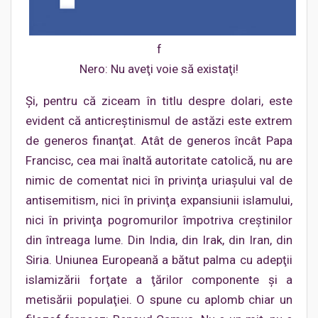
f
Nero: Nu aveţi voie să existaţi!
Şi, pentru că ziceam în titlu despre dolari, este
evident că anticreştinismul de astăzi este extrem
de generos finanţat. Atât de generos încât Papa
Francisc, cea mai înaltă autoritate catolică, nu are
nimic de comentat nici în privinţa uriaşului val de
antisemitism, nici în privinţa expansiunii islamului,
nici în privinţa pogromurilor împotriva creştinilor
din întreaga lume. Din India, din Irak, din Iran, din
Siria. Uniunea Europeană a bătut palma cu adepţii
islamizării forţate a ţărilor componente şi a
metisării populaţiei. O spune cu aplomb chiar un