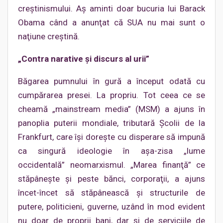
creştinismului. Aş aminti doar bucuria lui Barack
Obama când a anunţat că SUA nu mai sunt o
naţiune creştină.
„Contra narative şi discurs al urii”
Băgarea pumnului în gură a început odată cu
cumpărarea presei. La propriu. Tot ceea ce se
cheamă „mainstream media” (MSM) a ajuns în
panoplia puterii mondiale, tributară Şcolii de la
Frankfurt, care îşi doreşte cu disperare să impună
ca singură ideologie în aşa-zisa „lume
occidentală” neomarxismul. „Marea finanţă” ce
stăpâneşte şi peste bănci, corporaţii, a ajuns
încet-încet să stăpânească şi structurile de
putere, politicieni, guverne, uzând în mod evident
nu doar de proprii bani, dar şi de serviciile de