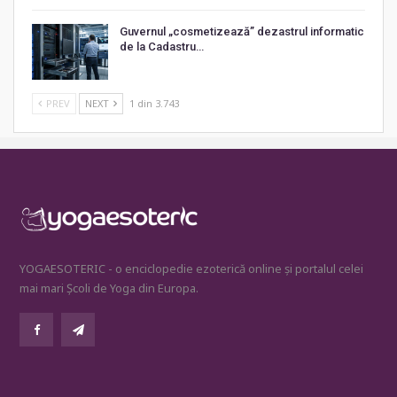
Guvernul „cosmetizează” dezastrul informatic
de la Cadastru…
PREV
NEXT
1 din 3.743
YOGAESOTERIC - o enciclopedie ezoterică online și portalul celei
mai mari Școli de Yoga din Europa.