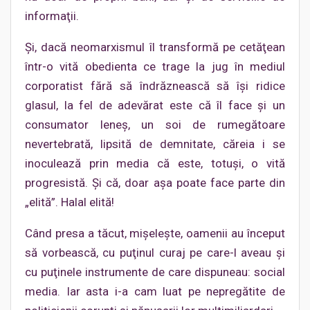
informaţii.
Şi, dacă neomarxismul îl transformă pe cetăţean
într-o vită obedienta ce trage la jug în mediul
corporatist fără să îndrăznească să îşi ridice
glasul, la fel de adevărat este că îl face şi un
consumator leneş, un soi de rumegătoare
nevertebrată, lipsită de demnitate, căreia i se
inoculează prin media că este, totuşi, o vită
progresistă. Şi că, doar aşa poate face parte din
„elită”. Halal elită!
Când presa a tăcut, mişeleşte, oamenii au început
să vorbească, cu puţinul curaj pe care-l aveau şi
cu puţinele instrumente de care dispuneau: social
media. Iar asta i-a cam luat pe nepregătite de