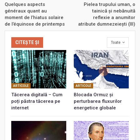
Quelques aspects
Pielea trupului uman, o
généraux quant au
tainică şi nebănuită
moment de l’hiatus solaire
reflexie a anumitor
de l’équinoxe de printemps
atribute dumnezeiești (III)
CITEȘTE ȘI
Toate
ARTICOLE
ARTICOLE
Tăcerea digitală – Cum
Blocada Ormuz și
poți păstra tăcerea pe
perturbarea fluxurilor
internet
energetice globale