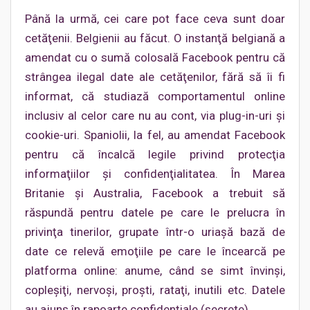
Până la urmă, cei care pot face ceva sunt doar
cetăţenii. Belgienii au făcut. O instanţă belgiană a
amendat cu o sumă colosală Facebook pentru că
strângea ilegal date ale cetăţenilor, fără să îi fi
informat, că studiază comportamentul online
inclusiv al celor care nu au cont, via plug-in-uri şi
cookie-uri. Spaniolii, la fel, au amendat Facebook
pentru că încalcă legile privind protecţia
informaţiilor şi confidenţialitatea. În Marea
Britanie şi Australia, Facebook a trebuit să
răspundă pentru datele pe care le prelucra în
privinţa tinerilor, grupate într-o uriaşă bază de
date ce relevă emoţiile pe care le încearcă pe
platforma online: anume, când se simt învinşi,
copleşiţi, nervoşi, proști, rataţi, inutili etc. Datele
au ajuns în rapoarte confidenţiale (secrete).