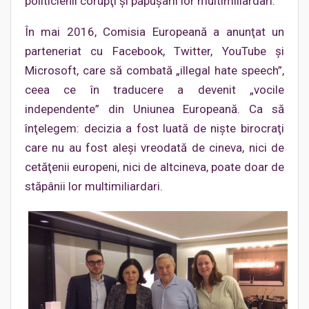
politicienii corupţi şi păpuşarii lor multimiliardari.
În mai 2016, Comisia Europeană a anunţat un
parteneriat cu Facebook, Twitter, YouTube şi
Microsoft, care să combată „illegal hate speech”,
ceea ce în traducere a devenit „vocile
independente” din Uniunea Europeană. Ca să
înţelegem: decizia a fost luată de nişte birocraţi
care nu au fost aleşi vreodată de cineva, nici de
cetăţenii europeni, nici de altcineva, poate doar de
stăpânii lor multimiliardari.