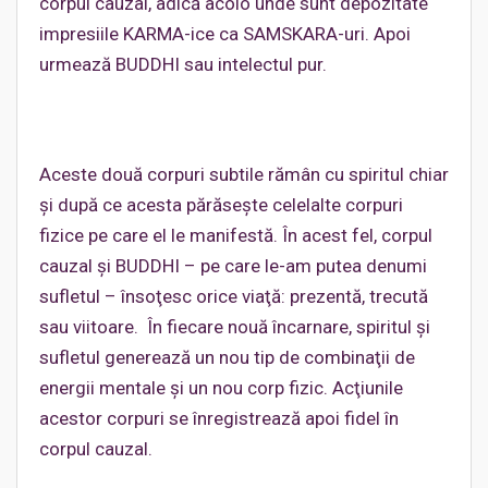
corpul cauzal, adică acolo unde sunt depozitate
impresiile KARMA-ice ca SAMSKARA-uri. Apoi
urmează BUDDHI sau intelectul pur.
Aceste două corpuri subtile rămân cu spiritul chiar
şi după ce acesta părăseşte celelalte corpuri
fizice pe care el le manifestă. În acest fel, corpul
cauzal şi BUDDHI – pe care le-am putea denumi
sufletul – însoţesc orice viaţă: prezentă, trecută
sau viitoare. În fiecare nouă încarnare, spiritul şi
sufletul generează un nou tip de combinaţii de
energii mentale şi un nou corp fizic. Acţiunile
acestor corpuri se înregistrează apoi fidel în
corpul cauzal.