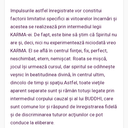
Impulsurile astfel înregistrate vor constitui
factorii limitativi specifici ai viitoarelor încarnări şi
acestea se realizează prin intermediul legii
KARMA-ei. De fapt, este bine să ştim că Spiritul nu
are şi, deci, nici nu experimentează niciodată vreo
KARMA. El se află în centrul fiinţei, fix, perfect,
neschimbat, etern, nemişcat. Roata se mişcă,
jocul îşi urmează cursul, dar spiritul se odihneşte
veşnic în beatitudinea divină, în centrul ultim,
dincolo de timp şi spaţiu.Astfel, toate vieţile
aparent separate sunt şi rămân totuşi legate prin
intermediul corpului cauzal şi al lui BUDDHI, care
sunt comune lor şi răspund de înregistrarea fidelă
şi de discriminarea tuturor acţiunilor ce pot
conduce la eliberare.