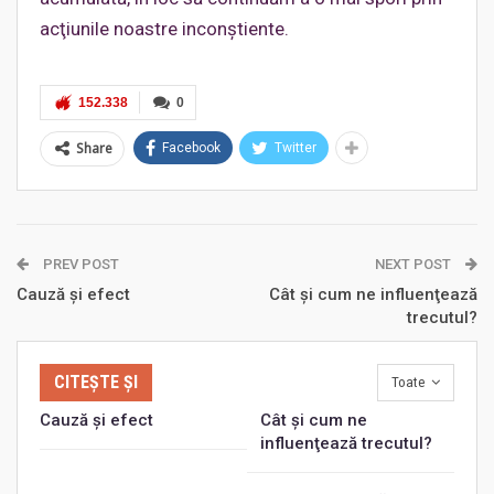
acţiunile noastre inconştiente.
152.338
0
Share
Facebook
Twitter
PREV POST
NEXT POST
Cauză şi efect
Cât şi cum ne influenţează
trecutul?
CITEȘTE ȘI
Toate
Cauză şi efect
Cât şi cum ne
influenţează trecutul?