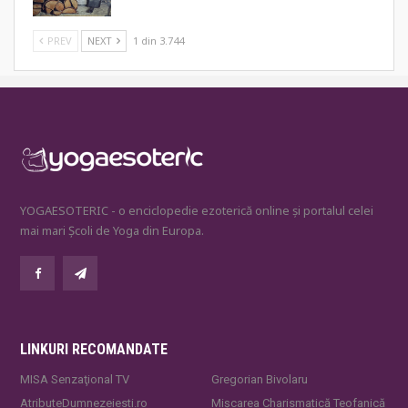
PREV
NEXT
1 din 3.744
YOGAESOTERIC - o enciclopedie ezoterică online și portalul celei
mai mari Școli de Yoga din Europa.
LINKURI RECOMANDATE
MISA Senzaţional TV
Gregorian Bivolaru
AtributeDumnezeiesti.ro
Mișcarea Charismatică Teofanică