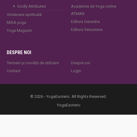
Godly Attributes
Academia de Yoga online
ATMAN
Vindecare spirituală
Editura Ganesha
MISA.yoga
Editura Venusiana
Yoga Magazin
DESPRE NOI
Termeni și condiții de utilizare
Despre noi
Contact
Login
© 2026 - YogaEsoteric. All Rights Reserved.
YogaEsoteric