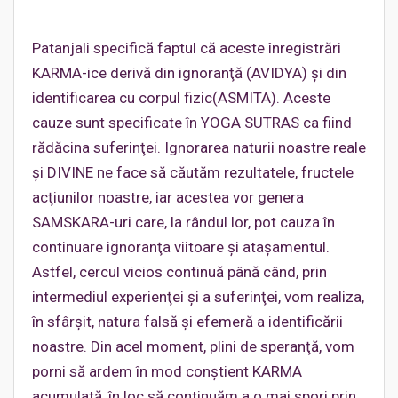
Patanjali specifică faptul că aceste înregistrări
KARMA-ice derivă din ignoranţă (AVIDYA) şi din
identificarea cu corpul fizic(ASMITA). Aceste
cauze sunt specificate în YOGA SUTRAS ca fiind
rădăcina suferinţei. Ignorarea naturii noastre reale
şi DIVINE ne face să căutăm rezultatele, fructele
acţiunilor noastre, iar acestea vor genera
SAMSKARA-uri care, la rândul lor, pot cauza în
continuare ignoranţa viitoare şi ataşamentul.
Astfel, cercul vicios continuă până când, prin
intermediul experienţei şi a suferinţei, vom realiza,
în sfârşit, natura falsă şi efemeră a identificării
noastre. Din acel moment, plini de speranţă, vom
porni să ardem în mod conştient KARMA
acumulată, în loc să continuăm a o mai spori prin