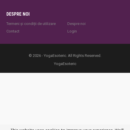
DESPRE NOI
Termeni și condiții de utilizare
Despre noi
Contact
Login
© 2026 - YogaEsoteric. All Rights Reserved.
YogaEsoteric