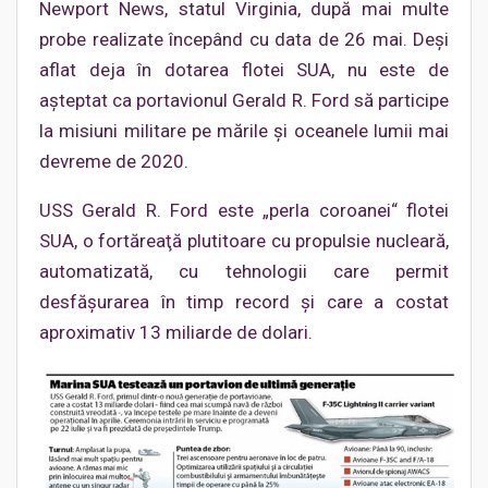
Newport News, statul Virginia, după mai multe
probe realizate începând cu data de 26 mai. Deşi
aflat deja în dotarea flotei SUA, nu este de
aşteptat ca portavionul Gerald R. Ford să participe
la misiuni militare pe mările şi oceanele lumii mai
devreme de 2020.
USS Gerald R. Ford este „perla coroanei“ flotei
SUA, o fortăreaţă plutitoare cu propulsie nucleară,
automatizată, cu tehnologii care permit
desfăşurarea în timp record şi care a costat
aproximativ 13 miliarde de dolari.