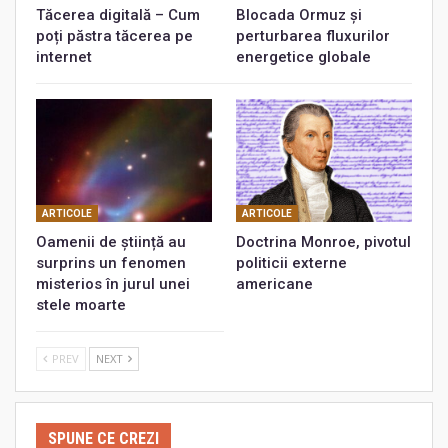
Tăcerea digitală – Cum
Blocada Ormuz și
poți păstra tăcerea pe
perturbarea fluxurilor
internet
energetice globale
ARTICOLE
ARTICOLE
Oamenii de știință au
Doctrina Monroe, pivotul
surprins un fenomen
politicii externe
misterios în jurul unei
americane
stele moarte
PREV
NEXT
SPUNE CE CREZI