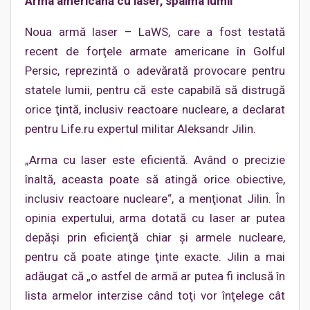
Arma americană cu laser, spaima lumii
Noua armă laser – LaWS, care a fost testată
recent de forţele armate americane în Golful
Persic, reprezintă o adevărată provocare pentru
statele lumii, pentru că este capabilă să distrugă
orice ţintă, inclusiv reactoare nucleare, a declarat
pentru Life.ru expertul militar Aleksandr Jilin.
„Arma cu laser este eficientă. Având o precizie
înaltă, aceasta poate să atingă orice obiective,
inclusiv reactoare nucleare“, a menţionat Jilin. În
opinia expertului, arma dotată cu laser ar putea
depăşi prin eficienţă chiar şi armele nucleare,
pentru că poate atinge ţinte exacte. Jilin a mai
adăugat că „o astfel de armă ar putea fi inclusă în
lista armelor interzise când toţi vor înţelege cât