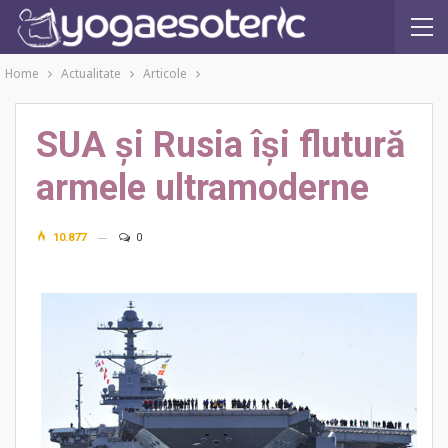
Home
Actualitate
Articole
SUA şi Rusia îşi flutură
armele ultramoderne
10.877
0