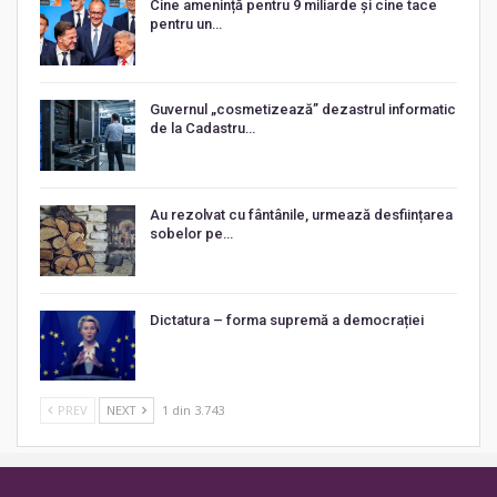
Cine amenință pentru 9 miliarde și cine tace
pentru un…
Guvernul „cosmetizează” dezastrul informatic
de la Cadastru…
Au rezolvat cu fântânile, urmează desființarea
sobelor pe…
Dictatura – forma supremă a democrației
PREV
NEXT
1 din 3.743