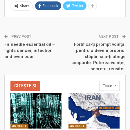
Share
Facebook
Twitter
PREV POST
NEXT POST
Fir needle essential oil –
Fortifică-ți prompt voința,
fights cancer, infection
pentru a deveni propriul
and even odor
stăpân și a-ți atinge
scopurile. Puterea voinței,
secretul reușitei!
CITEȘTE ȘI
Toate
ARTICOLE
ARTICOLE