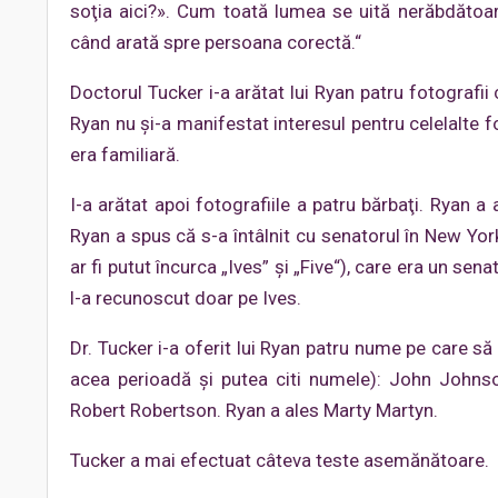
soţia aici?». Cum toată lumea se uită nerăbdătoa
când arată spre persoana corectă.“
Doctorul Tucker i-a arătat lui Ryan patru fotografii
Ryan nu şi-a manifestat interesul pentru celelalte fo
era familiară.
I-a arătat apoi fotografiile a patru bărbaţi. Ryan a 
Ryan a spus că s-a întâlnit cu senatorul în New Yor
ar fi putut încurca „Ives” şi „Five“), care era un sen
l-a recunoscut doar pe Ives.
Dr. Tucker i-a oferit lui Ryan patru nume pe care să
acea perioadă şi putea citi numele): John Johnso
Robert Robertson. Ryan a ales Marty Martyn.
Tucker a mai efectuat câteva teste asemănătoare.