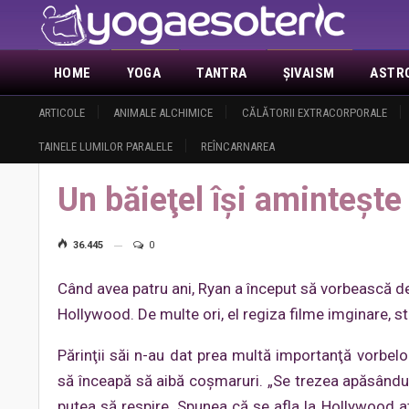
HOME
YOGA
TANTRA
ŞIVAISM
ASTR
ACTUALITATE
ARTICOLE
ANIMALE ALCHIMICE
DEMASCAREA MASONERIEI
CĂLĂTORII EXTRACORPORALE
ANUNŢURI
DESPRE 
TAINELE LUMILOR PARALELE
REÎNCARNAREA
Home
Paranormal
Reîncarnarea
Un băieţel îşi aminteşte viaţ
Un băieţel îşi aminteşte
36.445
0
Când avea patru ani, Ryan a început să vorbească de
Hollywood. De multe ori, el regiza filme imginare, st
Părinţii săi n-au dat prea multă importanţă vorbelo
să înceapă să aibă coşmaruri. „Se trezea apăsându
putea să respire. Spunea că se afla la Hollywood a