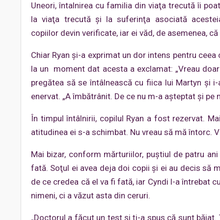
Uneori, întalnirea cu familia din viaţa trecută îi po
la viaţa trecută şi la suferinţa asociată acestei
copiilor devin verificate, iar ei văd, de asemenea, că
Chiar Ryan şi-a exprimat un dor intens pentru ceea ce
la un moment dat acesta a exclamat: „Vreau doar s
pregătea să se întâlnească cu fiica lui Martyn şi i
enervat. „A îmbătrânit. De ce nu m-a aşteptat şi pe 
În timpul întâlnirii, copilul Ryan a fost rezervat. 
atitudinea ei s-a schimbat. Nu vreau să mă întorc. 
Mai bizar, conform mărturiilor, puştiul de patru ani
fată. Soţul ei avea deja doi copii şi ei au decis să 
de ce credea că el va fi fată, iar Cyndi l-a întrebat 
nimeni, ci a văzut asta din ceruri.
„Doctorul a făcut un test şi ţi-a spus că sunt băiat. 