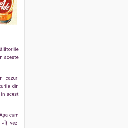
lătoriile
în aceste
în cazuri
urile din
 în acest
 „Aşa cum
«Îţi vezi