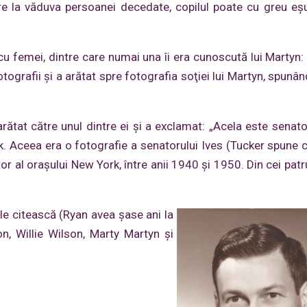
re la văduva persoanei decedate, copilul poate cu greu eş
 cu femei, dintre care numai una îi era cunoscută lui Martyn: 
tografii şi a arătat spre fotografia soţiei lui Martyn, spunân
arătat către unul dintre ei şi a exclamat: „Acela este senator
k. Aceea era o fotografie a senatorului Ives (Tucker spune c
ator al oraşului New York, între anii 1940 şi 1950. Din cei pat
 le citească (Ryan avea şase ani la
n, Willie Wilson, Marty Martyn şi