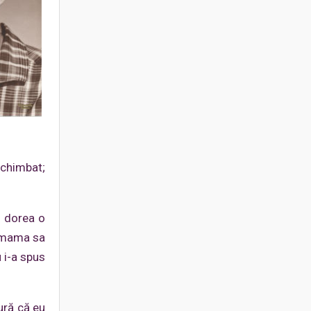
schimbat;
i dorea o
e mama sa
u i-a spus
gură că eu