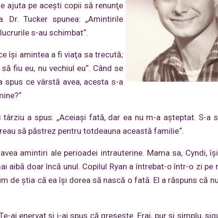
ate ajuta pe aceşti copii să renunţe
a. Dr. Tucker spunea: „Amintirile
 lucrurile s-au schimbat“.
 îşi amintea a fi viaţa sa trecută;
ă fiu eu, nu vechiul eu“. Când se
-a spus ce vârstă avea, acesta s-a
mine?“
Mai târziu a spus: „Aceiaşi fată, dar ea nu m-a aşteptat. S-a 
Vreau să păstrez pentru totdeauna această familie“.
 avea amintiri ale perioadei intrauterine. Mama sa, Cyndi, îş
mai aibă doar încă unul. Copilul Ryan a întrebat-o într-o zi p
cum de ştia că ea îşi dorea să nască o fată. El a răspuns că n
Te-ai enervat şi i-ai spus că greşeşte. Erai, pur şi simplu, si