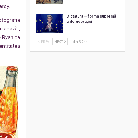
eroy.
Dictatura – forma supremă
otografie
a democrației
r-adevăr,
e Ryan ca
PREV
NEXT
1 din 3.744
entitatea