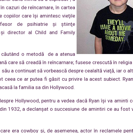
în cazuri de reîncarnare, în cartea
 copiilor care îşi amintesc vieţile
esor de psihiatrie şi ştiinţe
şi director al Child and Family
er, căutând o metodă de a atenua
ană care să creadă în reîncarnare; fusese crescută în religia 
 fiul său a continuat să vorbească despre cealaltă viaţă, iar o al
ot ceea ce ar putea fi găsit cu privire la acest subiect. Rya
 acasă la familia sa din Hollywood.
i despre Hollywood, pentru a vedea dacă Ryan îşi va aminti ce
, din 1932, a declanşat o succesiune de amintiri ce au fost v
 care era cowboy şi, de asemenea, actor în reclamele pentr