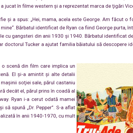
 a jucat în filme western şi a reprezentat marca de ţigări Vic
afie şi a spus: „Hei, mama, acela este George. Am făcut o f
mine“. Bărbatul identificat de Ryan ca fiind George purta, înt
le cu gangsteri din anii 1930 şi 1940. Bărbatul identificat d
ar doctorul Tucker a ajutat familia băiatului să descopere id
t o scenă din film care implica un
nă. El şi-a amintit şi alte detalii
maşinii soţiei sale, părul castaniu
ră decât el, părul prins în coadă al
adway. Ryan i-a cerut odată mamei
şi să spună „Dr. Pepper”. S-a aflat
alizată în anii 1940-1970, cu mult