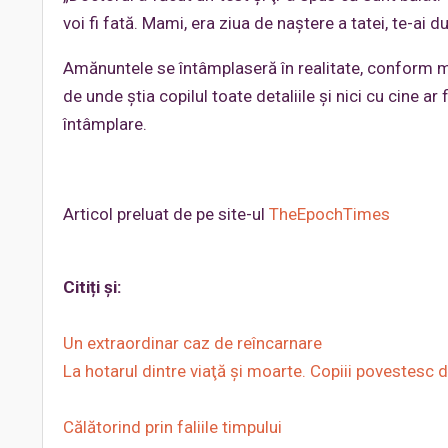
voi fi fată. Mami, era ziua de naştere a tatei, te-ai 
Amănuntele se întâmplaseră în realitate, conform mă
de unde ştia copilul toate detaliile şi nici cu cine ar
întâmplare.
Articol preluat de pe site-ul
TheEpochTimes
Citiți și:
Un extraordinar caz de reîncarnare
La hotarul dintre viaţă şi moarte. Copiii povestesc
Călătorind prin faliile timpului