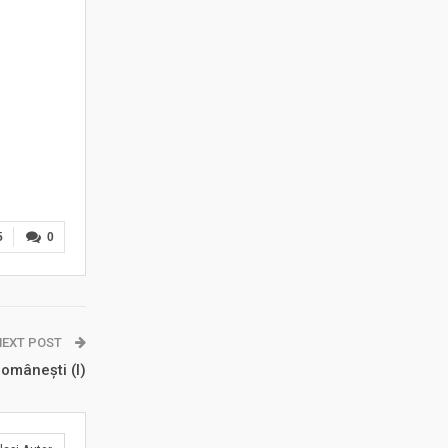
5
0
NEXT POST
românești (I)