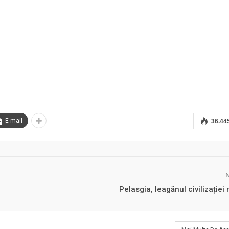
E-mail
36.44
Pelasgia, leagănul civilizației 