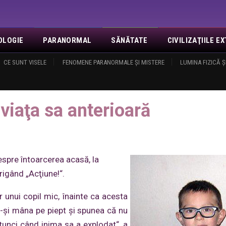
OLOGIE
PARANORMAL
SĂNĂTATE
CIVILIZAŢIILE 
NOI
CE SUNT VISELE
EVENIMENTE
FENOMENE PARANORMALE ŞI MISTERE
REVELAŢII
MISA
CONTACT
LUMINA FIZICĂ Ş
LOGIN
O
a sa anterioară
 viaţa sa anterioară
spre întoarcerea acasă, la
rigând „Acţiune!“.
r unui copil mic, înainte ca acesta
-şi mâna pe piept şi spunea că nu
tunci când inima sa a explodat“, a