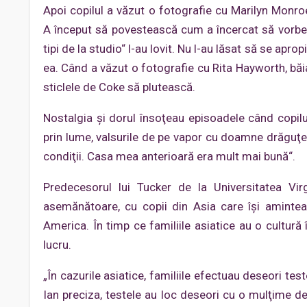
Apoi copilul a văzut o fotografie cu Marilyn Mon
A început să povestească cum a încercat să vorbea
tipi de la studio“ l-au lovit. Nu l-au lăsat să se apr
ea. Când a văzut o fotografie cu Rita Hayworth, băi
sticlele de Coke să plutească.
Nostalgia şi dorul însoţeau episoadele când copilul
prin lume, valsurile de pe vapor cu doamne drăguţe ş
condiţii. Casa mea anterioară era mult mai bună“.
Predecesorul lui Tucker de la Universitatea Vir
asemănătoare, cu copii din Asia care îşi aminteau 
America. În timp ce familiile asiatice au o cultură
lucru.
„În cazurile asiatice, familiile efectuau deseori t
Ian preciza, testele au loc deseori cu o mulţime de