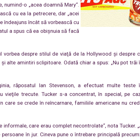
roe, numind-o „acea doamnă Mary“.
scă cu ea la petrecere, dar „acei
opie îndeajuns încât să vorbească cu
atul a spus că ea obişnuia să facă
 vorbea despre stilul de viaţă de la Hollywood şi despre că
i alte amintiri sclipitoare. Odată chiar a spus: „Nu pot trăi 
ginia, răposatul Ian Stevenson, a efectuat multe teste 
vieţile trecute. Tucker s-a concentrat, în special, pe caz
 în care se crede în reîncarnare, familiile americane nu cred
este informale, care erau complet necontrolate“, nota Tucker.
 persoane în jur. Cineva pune o întrebare principală precum: 