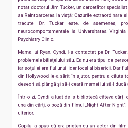
notat doctorul Jim Tucker, un cercetător specialist 
sa Reîntoarcerea la viaţă: Cazurile extraordinare ale
trecute. Dr. Tucker este, de asemenea, prof
neurocomportamentale la Universitatea Virginia 
Psychiatry Clinic.
Mama lui Ryan, Cyndi, l-a contactat pe Dr. Tuck
problemele băieţelului său. Ea nu era tipul de perso
iar soţul ei era fiul unui lider local al bisericii. Dar
din Hollywood le-a sărit în ajutor, pentru a căuta t
deseori să plângă şi să-i ceară mamei lui să-l ducă
Într-o zi, Cyndi a luat de la bibliotecă câteva cărţ
una din cărţi, o poză din filmul „Night After Night“
ulterior.
Copilul a spus că era prieten cu un actor din film