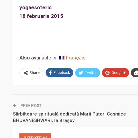
yogaesoteric
18 februarie 2015
Also available in:
Français
Share
Facebook
Twitter
Google+
PREV POST
Sărbătoare spirituală dedicată Marii Puteri Cosmice
BHUVANESHWARI, la Brașov