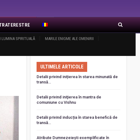
EXTRATERESTRE
I LUMINA SPIRITUALĂ
RA DE RĂSĂRIT
ARTICOLE RECENTE
MARILE ENIGME ALE OMENIRII
ULTIMELE ARTICOLE
Detalii privind inițierea în starea minunată de
transă…
Detalii privind iniţierea în mantra de
comuniune cu Vishnu
Detalii privind inducția în starea benefică de
transă…
Atribute Dumnezeiești exemplificate în