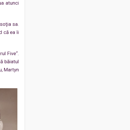
ua atunci
soţia sa.
d că ea îi
ul Five“.
ă băiatul
ru, Martyn