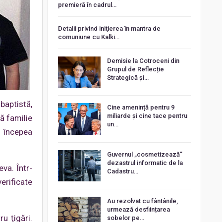
premieră în cadrul…
Detalii privind iniţierea în mantra de
comuniune cu Kalki…
Demisie la Cotroceni din
Grupul de Reflecție
Strategică și…
baptistă,
Cine amenință pentru 9
miliarde și cine tace pentru
tă familie
un…
n începea
Guvernul „cosmetizează”
dezastrul informatic de la
va. Într-
Cadastru…
erificate
Au rezolvat cu fântânile,
urmează desființarea
u ţigări.
sobelor pe…