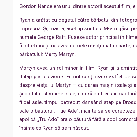
Gordon Nance era unul dintre actorii acestui film; el
Ryan a arătat cu degetul către bărbatul din fotogr
împreună. Şi, mama, acel tip sunt eu. M-am găsit pe 
numele George Raft. Fusese actor principal în filme
fiind el însuşi nu avea numele menţionat în carte, d
bărbatului: Marty Martyn.
Martyn avea un rol minor în film. Ryan şi-a aminti
dulap plin cu arme. Filmul conţinea o astfel de sce
despre viaţa lui Martyn – culoarea maşinii sale şi a 
şi ondulat al mamei sale, o soră cu trei ani mai tână
fiicei sale, timpul petrecut dansând step pe Bro
sale o băutură „True Ade“, înainte să se corecteze 
apoi că „Tru Ade“ era o băutură fără alcool comerci
înainte ca Ryan să se fi născut.