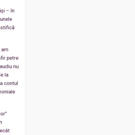
şi – în
 unele
stifică
i am
fir petre
laudiu nu
e la
va contul
moniale
tor”
n
decât