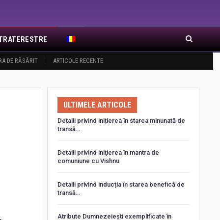
EXTRATERESTRE
RA DE RĂSĂRIT
ARTICOLE RECENTE
ULTIMELE ARTICOLE
Detalii privind inițierea în starea minunată de
transă…
Detalii privind iniţierea în mantra de
comuniune cu Vishnu
Detalii privind inducția în starea benefică de
transă…
Atribute Dumnezeiești exemplificate în