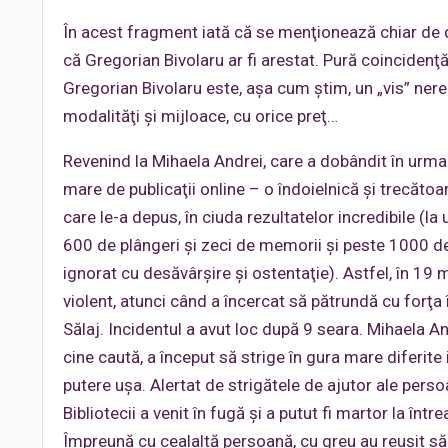
În acest fragment iată că se menţionează chiar de d
că Gregorian Bivolaru ar fi arestat. Pură coincidenţă,
Gregorian Bivolaru este, aşa cum ştim, un „vis” nere
modalităţi şi mijloace, cu orice preţ…
Revenind la Mihaela Andrei, care a dobândit în urma
mare de publicaţii online – o îndoielnică şi trecătoa
care le-a depus, în ciuda rezultatelor incredibile (la
600 de plângeri şi zeci de memorii şi peste 1000 de 
ignorat cu desăvârşire şi ostentaţie). Astfel, în 19 
violent, atunci când a încercat să pătrundă cu forţa
Sălaj. Incidentul a avut loc după 9 seara. Mihaela An
cine caută, a început să strige în gura mare diferite
putere uşa. Alertat de strigătele de ajutor ale perso
Bibliotecii a venit în fugă şi a putut fi martor la în
Împreună cu cealaltă persoană, cu greu au reuşit să 