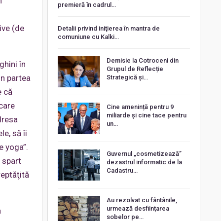
n
premieră în cadrul…
ive (de
Detalii privind iniţierea în mantra de
comuniune cu Kalki…
Demisie la Cotroceni din
ghini în
Grupul de Reflecție
in partea
Strategică și…
e că
care
Cine amenință pentru 9
miliarde și cine tace pentru
dresa
un…
e, să îi
de yoga”.
Guvernul „cosmetizează”
a spart
dezastrul informatic de la
Cadastru…
reptăţită
Au rezolvat cu fântânile,
urmează desființarea
a
sobelor pe…