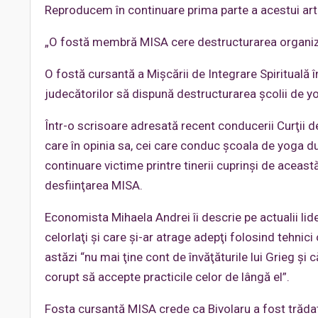
Reproducem în continuare prima parte a acestui arti
„O fostă membră MISA cere destructurarea organiz
O fostă cursantă a Mişcării de Integrare Spirituală 
judecătorilor să dispună destructurarea şcolii de yog
Într-o scrisoare adresată recent conducerii Curţii d
care în opinia sa, cei care conduc şcoala de yoga dup
continuare victime printre tinerii cuprinşi de aceast
desfiinţarea MISA.
Economista Mihaela Andrei îi descrie pe actualii lid
celorlaţi şi care şi-ar atrage adepţi folosind tehnic
astăzi “nu mai ţine cont de învăţăturile lui Grieg şi
corupt să accepte practicile celor de lângă el”.
Fosta cursantă MISA crede ca Bivolaru a fost trădat 