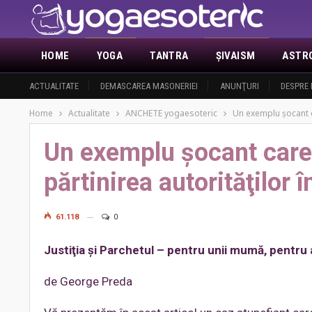
HOME
YOGA
TANTRA
ŞIVAISM
ASTR
ACTUALITATE
DEMASCAREA MASONERIEI
ANUNŢURI
DESPRE 
Home
Actualitate
ANCHETE yogaesoteric
Un exemplu şocant ca
Un exemplu şocant care 
părtinirea autorităţilor 
61.118
0
Justiţia şi Parchetul – pentru unii mumă, pentru a
de George Preda