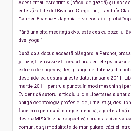
Acest email este trimis (oficiu de gazdă) şi unor s
este văzut de dul Bivolaru Gregorian, Trandafir Clau
Carmen Enache – Japonia - va constitui probă împotri
Până una alta meditaţia dvs. este cea cu poza lui Bi
dvs. yoga.”
După ce a depus această plângere la Parchet, presa 
jurnaliştii au sesizat imediat problemele psihice al
extrem de sugestiv, deşi plângerile datează din oc
deschiderea dosarului este datat ianuarie 2011, Libe
martie 2011, pentru a puncta în mod meschin şi perve
Evident că autorul articolului din Libertatea a uitat
obligă deontologia profesiei de jurnalist şi, deşi to
face cu o persoană complet nebună, a preferat să nu 
despre MISA în ziua respectivă care era aniversarea l
comun, ca şi modalitate de manipulare, căci el intr