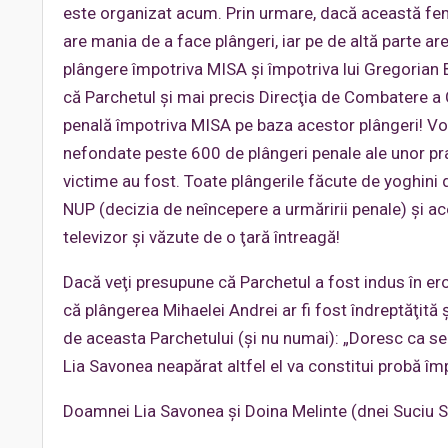
este organizat acum. Prin urmare, dacă această femei
are mania de a face plângeri, iar pe de altă parte a
plângere împotriva MISA şi împotriva lui Gregorian 
că Parchetul şi mai precis Direcţia de Combatere a 
penală împotriva MISA pe baza acestor plângeri! Vor
nefondate peste 600 de plângeri penale ale unor prac
victime au fost. Toate plângerile făcute de yoghini d
NUP (decizia de neîncepere a urmăririi penale) şi acea
televizor şi văzute de o ţară întreagă!
Dacă veţi presupune că Parchetul a fost indus în er
că plângerea Mihaelei Andrei ar fi fost îndreptăţită
de aceasta Parchetului (şi nu numai): „Doresc ca se
Lia Savonea neapărat altfel el va constitui probă î
Doamnei Lia Savonea şi Doina Melinte (dnei Suciu S