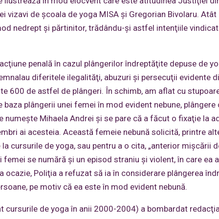
 ilustrează în mod elocvent care este atitudinea Justiţiei di
iei vizavi de şcoala de yoga MISA şi Gregorian Bivolaru. Atât
od nedrept şi părtinitor, trădându-şi astfel intenţiile vindicat
cţiune penală în cazul plângerilor îndreptăţite depuse de yo
mnalau diferitele ilegalităţi, abuzuri şi persecuţii evidente d
te 600 de astfel de plângeri. În schimb, am aflat cu stupoar
 baza plângerii unei femei în mod evident nebune, plângere 
e numeşte Mihaela Andrei şi se pare că a făcut o fixaţie la a
mbri ai acesteia. Această femeie nebună solicită, printre altel
e la cursurile de yoga, sau pentru a o cita, „anterior mişcării 
ei femei se numără şi un episod straniu şi violent, în care ea 
ocazie, Poliţia a refuzat să ia în considerare plângerea înd
rsoane, pe motiv că ea este în mod evident nebună.
t cursurile de yoga în anii 2000-2004) a bombardat redacţi