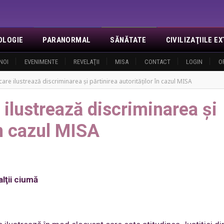
OLOGIE
PARANORMAL
SĂNĂTATE
CIVILIZAŢIILE 
NOI
EVENIMENTE
REVELAŢII
MISA
CONTACT
LOGIN
O
re ilustrează discriminarea şi părtinirea autorităţilor în cazul MISA
ilustrează discriminarea şi
în cazul MISA
lţii ciumă