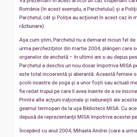
Vă prezentăm în acest articol un caz stupefiant care
România (în acest exemplu, a Parchetului) şi a Poliţ
Parchetul, cât şi Poliţia au acţionat în acest caz în m
răzbunare).
Aşa cum ştim, Parchetul nu a demarat niciun fel de a
urma percheziţiilor din martie 2004, plângeri care se
organelor de anchetă – în ultimii ani s-au depus pes
Parchetul a deschis un nou dosar împotriva MISA pe
este total incoerentă şi aberantă. Această femeie s
şcolii noastre de yoga şi a unor foşti sau actuali me
fie redat trupul pe care îl avea înainte de a se înscri
Printre alte acţiuni iraţionale şi nebuneşti ale acest
geamul termopan de la uşa Bibliotecii MISA. Cu acea 
depusă de reprezentanţii MISA împotriva acestei pe
Începând cu anul 2004, Mihaela Andrei (care a urma