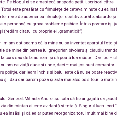
tc. Pe blogul ei se amestecă anapoda petiţii, scrisori către
me. Totul este presărat cu filmuleţe de câteva minute cu ea însă
rte mare de asemenea filmuleţe repetitive, urâte, absurde şi
de o persoană cu grave probleme psihice. Într-o postare îşi ju
i (redăm citatul cu propria ei „gramatică”):
i miam dat seama că la mine nu sa inventat aparatul foto ş
ie de mine din partea lui gregorian bivolaru şi claudiu tranda
e la curs sau de la ashram şi să poată lua măsuri. Dar ioc – c
r nu am ce viaţă duce şi unde, deci – mai jos sunt comentariil
ru poliţie, dar leam închis şi baiul este că nu se poate reacti
 şil dau dar barem poza şi asta mai ales pe siteurile matri
lui General, Mihaela Andrei solicita să fie angajată ca „audi
ia din mintea ei este evidentă şi totală. Singurul lucru cert î
cu ea însăşi şi că ea ar putea reorganiza totul mult mai bine 