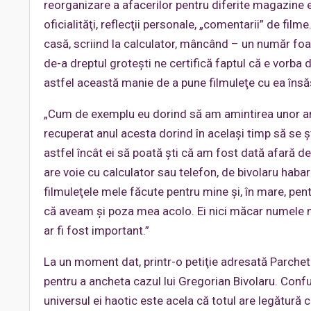
reorganizare a afacerilor pentru diferite magazine e
oficialităţi, reflecţii personale, „comentarii” de fil
casă, scriind la calculator, mâncând – un număr foa
de-a dreptul groteşti ne certifică faptul că e vorba 
astfel această manie de a pune filmuleţe cu ea însăş
„Cum de exemplu eu dorind să am amintirea unor an
recuperat anul acesta dorind în acelaşi timp să se şt
astfel încât ei să poată şti că am fost dată afară d
are voie cu calculator sau telefon, de bivolaru haba
filmuleţele mele făcute pentru mine şi, în mare, pent
că aveam şi poza mea acolo. Ei nici măcar numele nu
ar fi fost important.”
La un moment dat, printr-o petiţie adresată Parchetu
pentru a ancheta cazul lui Gregorian Bivolaru. Confuz
universul ei haotic este acela că totul are legătură 