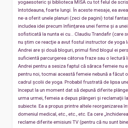
yogaesoteric şi biblioteca MISA cu tot felul de scris
întotdeauna, foarte lungi. În aceste mesaje, ea av
ne-a oferit unele planuri (zeci de pagini) total fa
includea idei precum înfiinţarea unei ferme şi a unei 
sofisticată la nunta ei cu… Claudiu Trandafir (care
nu ştim ce reacţie a avut fostul instructor de yoga 
Andrei are şi două bloguri, primul fiind blogul ei per
suficientă parcurgerea câtorva fraze sau o lectură î
Andrei pentru a sesiza faptul că săraca femeie nu es
pentru noi, tocmai această femeie nebună a făcut o 
cadrul şcolii de yoga. Probabil frustrată de lipsa une
început la un moment dat să depună diferite plângeri
urma urmei, femeia a depus plângeri şi reclamaţii l
subiecte. Ea a propus printre altele reorganizarea î
domeniul medical, etc., etc., etc. Ea cere „închider
reclame diferite emisiuni TV (pentru că nu sunt bine