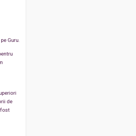
 pe Guru.
pentru
în
uperiori
rii de
 fost