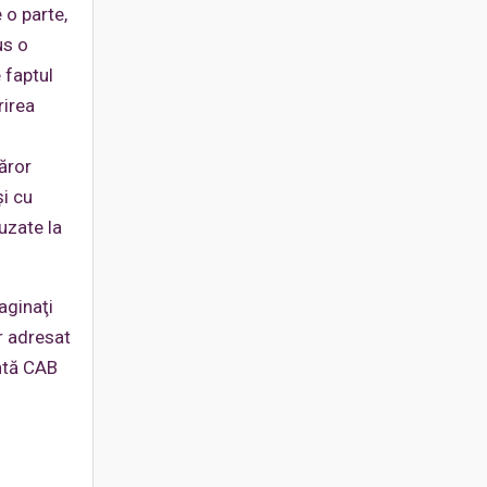
 o parte,
us o
 faptul
rirea
ăror
şi cu
fuzate la
aginaţi
r adresat
intă CAB