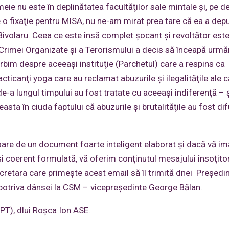
e nu este în deplinătatea facultăţilor sale mintale şi, pe de
re o fixaţie pentru MISA, nu ne-am mirat prea tare că ea a dep
Bivolaru. Ceea ce este însă complet şocant şi revoltător este
Crimei Organizate şi a Terorismului a decis să înceapă urmă
bim despre aceeaşi instituţie (Parchetul) care a respins ca
ticanţi yoga care au reclamat abuzurile şi ilegalităţile ale c
e-a lungul timpului au fost tratate cu aceeaşi indiferenţă – 
sta în ciuda faptului că abuzurile şi brutalităţile au fost di
oare de un document foarte inteligent elaborat şi dacă vă im
 şi coerent formulată, vă oferim conţinutul mesajului însoţito
cretara care primeşte acest email să îl trimită dnei Preşed
mpotriva dânsei la CSM – vicepreşedinte George Bălan.
PT), dlui Roşca Ion ASE.