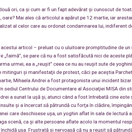
ouă ori, ca şi cum ar fi un fapt adevărat şi cunoscut de toa
 oare? Mai ales că articolul a apărut pe 12 martie, iar arestar
alizat al celor care au ordonat condamnarea lui, indiferent d
 acestui articol – preluat cu o uluitoare promptitudine de u
re „faimă”, se pare că nu a fost satisfăcută nici de aceste pl
 urma urmei, ea a „reuşit” ceea ce nu au reuşit sute de yoghini
mitinguri şi manifestaţii de protest, căci pe aceştia Parchet
martie, Mihaela Andrei a fost protagonista unui incident bizar
 în sediul Centrului de Documentare al Asociaţiei MISA din s
drei a sunat la uşă şi, atunci când a fost întrebată cine este 
 insulte şi a încercat să pătrundă cu forţa în clădire, împingâ
anei care deschisese uşa, un yoghin aflat în sala de lectură a
treaga scenă, ca şi alte persoane aflate acolo la momentul resp
închidă uşa. Frustrată şi nervoasă că nu a reuşit să pătrundă