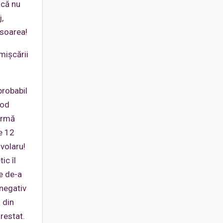
acă nu
,
isoarea!
mişcării
probabil
mod
irmă
e 12
volaru!
ic îl
re de-a
 negativ
 din
restat.