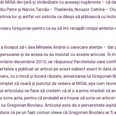
edii MISA din ţară şi străinătate cu aceeaşi rugăminte – că d
diu Petre şi Narcis Tarcău – Thailanda, Nicuşor Catrina – Cluj
va lor şi astfel voi solicita ca dânşii să plătească cu înch
volaru Gregorian pentru ca eu să îmi recapăt corpul anterior 
a început să-i dea Mihaelei Andrei o oarecare atenţie – dar 
e persoanei şi de aceea nu au insistat cu aceste articole. În 
tombrie-decembrie 2010, iar răspunsul Parchetului care conf
rtatea a publicat un articol pe acest subiect exact în data d
rs, cu o mică şi bizară răutate, aniversarea lui Gregorian Bi
 complet să ceară şi punctul de vedere al MISA, aşa cum teoret
nul articolului ne face să credem că el s-a prins imediat că a
scrie asta, pentru că probabil era musai să scrie un articol
ui Gregorian Bivolaru. Articolul este de o perversitate ieşită
oduce ca pe un fapt comun ideea că Gregorian Bivolaru ar fi a