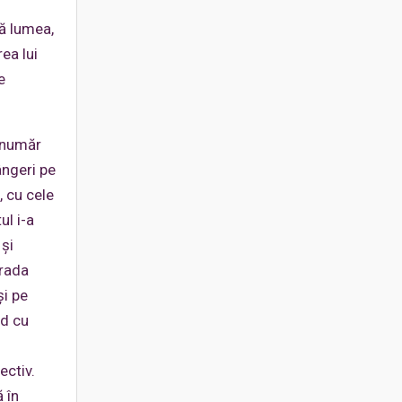
tă lumea,
ea lui
e
n număr
ângeri pe
, cu cele
ul i-a
 şi
trada
şi pe
nd cu
ectiv.
 în