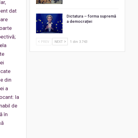
ar,
ment dat
Dictatura – forma supremă
care
a democrației
foarte
ectivă;
PREV
NEXT
1 din 3.743
ela
te
ei
ăcate
e din
ei a
ocant: la
nabil de
ă în
să