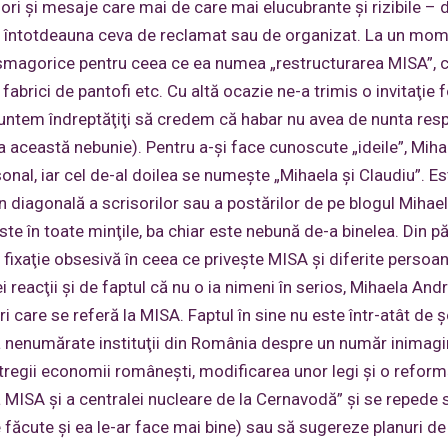
ori şi mesaje care mai de care mai elucubrante şi rizibile – d
ea întotdeauna ceva de reclamat sau de organizat. La un mo
ntasmagorice pentru ceea ce ea numea „restructurarea MISA”, 
fabrici de pantofi etc. Cu altă ocazie ne-a trimis o invitaţie 
 suntem îndreptăţiţi să credem că habar nu avea de nunta resp
la această nebunie). Pentru a-şi face cunoscute „ideile”, Miha
sonal, iar cel de-al doilea se numeşte „Mihaela şi Claudiu”. Es
n diagonală a scrisorilor sau a postărilor de pe blogul Mihael
te în toate minţile, ba chiar este nebună de-a binelea. Din p
fixaţie obsesivă în ceea ce priveşte MISA şi diferite persoan
i reacţii şi de faptul că nu o ia nimeni în serios, Mihaela Andr
 care se referă la MISA. Faptul în sine nu este într-atât de ş
a nenumărate instituţii din România despre un număr inimagi
ntregii economii româneşti, modificarea unor legi şi o reform
ea MISA şi a centralei nucleare de la Cernavodă” şi se repede 
 făcute şi ea le-ar face mai bine) sau să sugereze planuri de