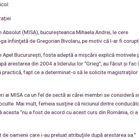
col:
aţiei
în Absolut (MISA), bucureşteanca Mihaela Andrei, le cere
a înfiinţată de Gregorian Bivolaru, pe motiv că l-ar fi corupt
e Apel Bucurureşti, fosta adeptă a mişcării explică motivele 
ă arestarea din 2004 a liderului lor “Grieg”, au făcut şi fac 
ă practică, fapt ce a determinat-o să le solicite magistraţilor
eri ai MISA ca un fel de sectă ai cărei membri se consideră s
i oculte. Mai mult, femeia susţine că niciunul dintre conducăto
 că acesta “nu a fost de acord cu acest curs din România, ci a
de oamenii care i-au preluat atribuţiile după arestarea sa.”