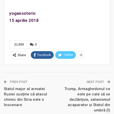
yogaesoteric
15 aprilie 2018
21.856
0
Share
Facebook
Twitter
PREV POST
NEXT POST
Statul major al armatei
Trump, Armaghedonul ce
Rusiei susţine că atacul
este pe cale să se
chimic din Siria este o
dezlănțuie, satanismul
înscenare
acaparator și Statul din
umbră (I)