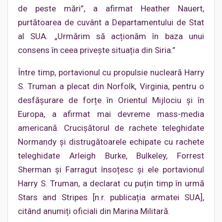
de peste mări”, a afirmat Heather Nauert,
purtătoarea de cuvânt a Departamentului de Stat
al SUA. „Urmărim să acționăm în baza unui
consens în ceea privește situația din Siria.”
Între timp, portavionul cu propulsie nucleară Harry
S. Truman a plecat din Norfolk, Virginia, pentru o
desfășurare de forțe în Orientul Mijlociu și în
Europa, a afirmat mai devreme mass-media
americană. Crucișătorul de rachete teleghidate
Normandy și distrugătoarele echipate cu rachete
teleghidate Arleigh Burke, Bulkeley, Forrest
Sherman și Farragut însoțesc și ele portavionul
Harry S. Truman, a declarat cu puțin timp în urmă
Stars and Stripes [n.r. publicația armatei SUA],
citând anumiți oficiali din Marina Militară.