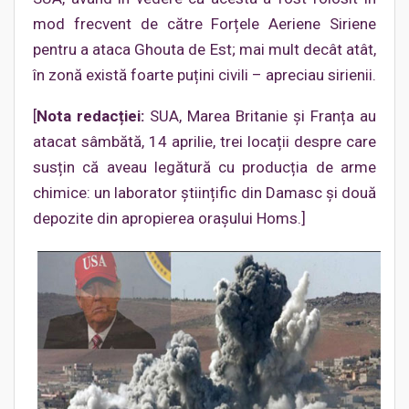
mod frecvent de către Forțele Aeriene Siriene
pentru a ataca Ghouta de Est; mai mult decât atât,
în zonă există foarte puțini civili – apreciau sirienii.
[
Nota redacției:
SUA, Marea Britanie și Franța au
atacat sâmbătă, 14 aprilie, trei locații despre care
susțin că aveau legătură cu producția de arme
chimice: un laborator științific din Damasc și două
depozite din apropierea orașului Homs.]