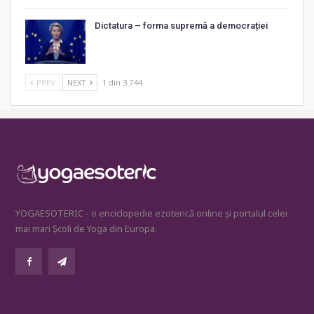
Dictatura – forma supremă a democrației
PREV
NEXT
1 din 3.744
YOGAESOTERIC - o enciclopedie ezoterică online și portalul celei
mai mari Școli de Yoga din Europa.