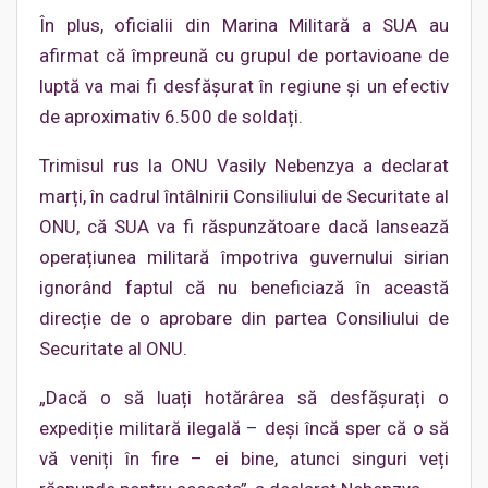
În plus, oficialii din Marina Militară a SUA au
afirmat că împreună cu grupul de portavioane de
luptă va mai fi desfășurat în regiune și un efectiv
de aproximativ 6.500 de soldați.
Trimisul rus la ONU Vasily Nebenzya a declarat
marți, în cadrul întâlnirii Consiliului de Securitate al
ONU, că SUA va fi răspunzătoare dacă lansează
operațiunea militară împotriva guvernului sirian
ignorând faptul că nu beneficiază în această
direcție de o aprobare din partea Consiliului de
Securitate al ONU.
„Dacă o să luați hotărârea să desfășurați o
expediție militară ilegală – deși încă sper că o să
vă veniți în fire – ei bine, atunci singuri veți