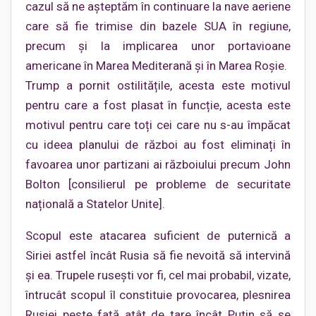
cazul să ne așteptăm în continuare la nave aeriene
care să fie trimise din bazele SUA în regiune,
precum și la implicarea unor portavioane
americane în Marea Mediterană și în Marea Roșie.
Trump a pornit ostilitățile, acesta este motivul
pentru care a fost plasat în funcție, acesta este
motivul pentru care toți cei care nu s-au împăcat
cu ideea planului de război au fost eliminați în
favoarea unor partizani ai războiului precum John
Bolton [consilierul pe probleme de securitate
națională a Statelor Unite].
Scopul este atacarea suficient de puternică a
Siriei astfel încât Rusia să fie nevoită să intervină
și ea. Trupele rusești vor fi, cel mai probabil, vizate,
întrucât scopul îl constituie provocarea, plesnirea
Rusiei peste față atât de tare încât Putin să se