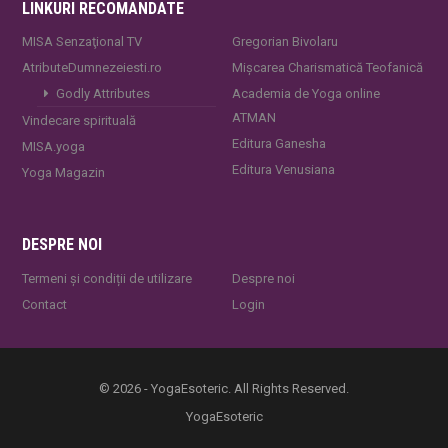
LINKURI RECOMANDATE
MISA Senzaţional TV
Gregorian Bivolaru
AtributeDumnezeiesti.ro
Mișcarea Charismatică Teofanică
Godly Attributes
Academia de Yoga online
ATMAN
Vindecare spirituală
Editura Ganesha
MISA.yoga
Editura Venusiana
Yoga Magazin
DESPRE NOI
Termeni și condiții de utilizare
Despre noi
Contact
Login
© 2026 - YogaEsoteric. All Rights Reserved.
YogaEsoteric