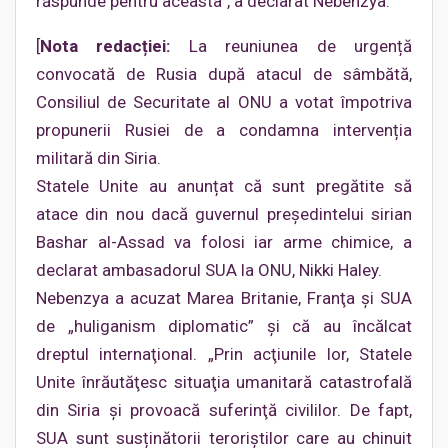
răspunde pentru aceasta”, a declarat Nebenzya.
[
Nota redacției:
La reuniunea de urgență
convocată de Rusia după atacul de sâmbătă,
Consiliul de Securitate al ONU a votat împotriva
propunerii Rusiei de a condamna intervenția
militară din Siria.
Statele Unite au anunțat că sunt pregătite să
atace din nou dacă guvernul preşedintelui sirian
Bashar al-Assad va folosi iar arme chimice, a
declarat ambasadorul SUA la ONU, Nikki Haley.
Nebenzya a acuzat Marea Britanie, Franţa şi SUA
de „huliganism diplomatic” şi că au încălcat
dreptul internaţional. „Prin acţiunile lor, Statele
Unite înrăutăţesc situaţia umanitară catastrofală
din Siria şi provoacă suferinţă civililor. De fapt,
SUA sunt susținătorii teroriştilor care au chinuit