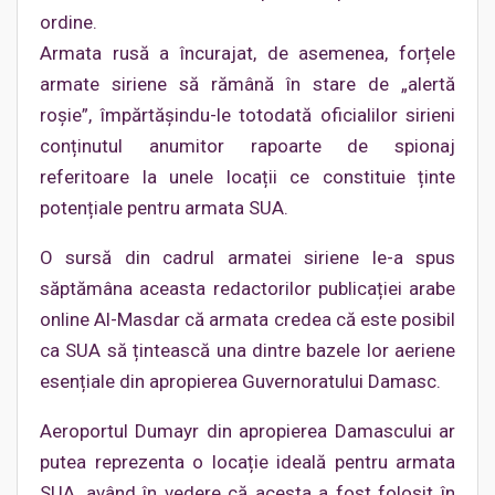
ordine.
Armata rusă a încurajat, de asemenea, forțele
armate siriene să rămână în stare de „alertă
roșie”, împărtășindu-le totodată oficialilor sirieni
conținutul anumitor rapoarte de spionaj
referitoare la unele locații ce constituie ținte
potențiale pentru armata SUA.
O sursă din cadrul armatei siriene le-a spus
săptămâna aceasta redactorilor publicației arabe
online Al-Masdar că armata credea că este posibil
ca SUA să țintească una dintre bazele lor aeriene
esențiale din apropierea Guvernoratului Damasc.
Aeroportul Dumayr din apropierea Damascului ar
putea reprezenta o locație ideală pentru armata
SUA, având în vedere că acesta a fost folosit în