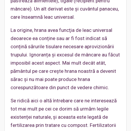
păstrează alimentele), tigaie (recipient pentru
mâncare). Un alt derivat este și cuvântul panaceu,
care înseamnă leac universal.
La origine, hrana avea funcţia de leac universal
deoarece ea conține sau ar fi fost indicat să
conțină sărurile tisulare necesare aprovizionării
trupului. Ignoranța și excesul de mâncare au făcut
imposibil acest aspect. Mai mult decât atât,
pământul pe care crește hrana noastră a devenit
sărac și nu mai poate produce hrana
corespunzătoare din punct de vedere chimic.
Se ridică aici o altă întrebare care ne interesează
tot mai mult pe cei ce dorim să urmăm legile
existenței naturale, și aceasta este legată de
fertilizarea prin tratare cu compost. Fertilizatorii