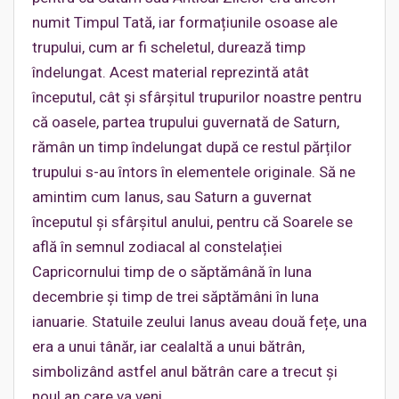
numit Timpul Tată, iar formațiunile osoase ale
trupului, cum ar fi scheletul, durează timp
îndelungat. Acest material reprezintă atât
începutul, cât şi sfârșitul trupurilor noastre pentru
că oasele, partea trupului guvernată de Saturn,
rămân un timp îndelungat după ce restul părților
trupului s-au întors în elementele originale. Să ne
amintim cum Ianus, sau Saturn a guvernat
începutul și sfârșitul anului, pentru că Soarele se
află în semnul zodiacal al constelației
Capricornului timp de o săptămână în luna
decembrie și timp de trei săptămâni în luna
ianuarie. Statuile zeului Ianus aveau două fețe, una
era a unui tânăr, iar cealaltă a unui bătrân,
simbolizând astfel anul bătrân care a trecut şi
noul an care va veni.