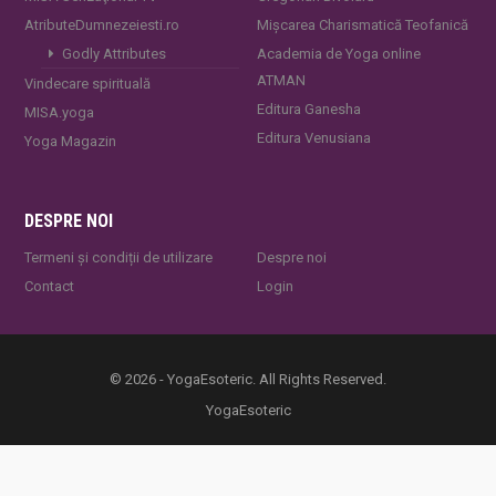
AtributeDumnezeiesti.ro
Mișcarea Charismatică Teofanică
Godly Attributes
Academia de Yoga online
ATMAN
Vindecare spirituală
Editura Ganesha
MISA.yoga
Editura Venusiana
Yoga Magazin
DESPRE NOI
Termeni și condiții de utilizare
Despre noi
Contact
Login
© 2026 - YogaEsoteric. All Rights Reserved.
YogaEsoteric