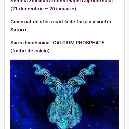
Semnul zodiacal al constelației
Capricornului
(
21 decembrie
–
20 ianuarie
)
Guvernat de sfera subtilă de forță a planetei
Saturn
Sarea biochimică :
CALCIUM PHOSPHATE
(fosfat de calciu)