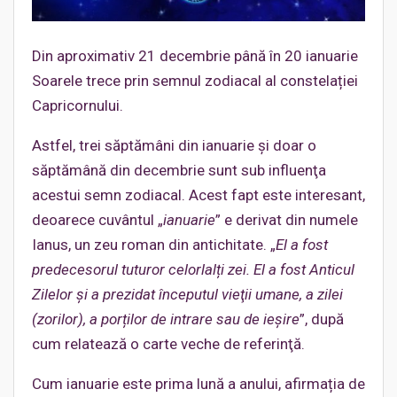
Din aproximativ 21 decembrie până în 20 ianuarie
Soarele trece prin semnul zodiacal al constelației
Capricornului.
Astfel, trei săptămâni din ianuarie şi doar o
săptămână din decembrie sunt sub influenţa
acestui semn zodiacal. Acest fapt este interesant,
deoarece cuvântul „
ianuarie
” e derivat din numele
Ianus, un zeu roman din antichitate. „
El a fost
predecesorul tuturor celorlalți zei. El a fost Anticul
Zilelor și a prezidat începutul vieţii umane, a zilei
(zorilor), a porților de intrare sau de ieșire
”, după
cum relatează o carte veche de referinţă.
Cum ianuarie este prima lună a anului, afirmația de