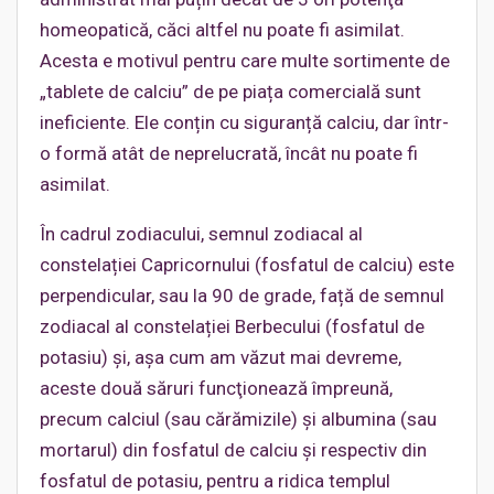
homeopatică, căci altfel nu poate fi asimilat.
Acesta e motivul pentru care multe sortimente de
„tablete de calciu” de pe piața comercială sunt
ineficiente. Ele conțin cu siguranță calciu, dar într-
o formă atât de neprelucrată, încât nu poate fi
asimilat.
În cadrul zodiacului, semnul zodiacal al
constelației Capricornului (fosfatul de calciu) este
perpendicular, sau la 90 de grade, față de semnul
zodiacal al constelației Berbecului (fosfatul de
potasiu) şi, aşa cum am văzut mai devreme,
aceste două săruri funcţionează împreună,
precum calciul (sau cărămizile) şi albumina (sau
mortarul) din fosfatul de calciu și respectiv din
fosfatul de potasiu, pentru a ridica templul