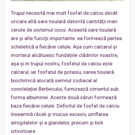
Trupul necesită mai mult fosfat de calciu decât
oricare altă sare tisulară datorită cantității mari
cerute de sistemul osos. Această sare tisulară
are și alte funcţii importante: ea formează partea
scheletică a fiecărei celule. Așa cum calcarul și
mortarul alcătuiesc fundațiile clădirilor noastre,
așa şi în trupul nostru, fosfatul de calciu este
calcarul, iar fosfatul de potasiu, sarea tisulară
biochimică alocată semnul zodiacal al
constelației Berbecului, furnizează cimentul sub
forma albuminei. Aceste două săruri formează
baza fiecărei celule. Deficitul de fosfat de calciu
înseamnă răceli și mucus excesiv, umflarea
amigdalelor şi a glandelor, precum și boli
istovitoare.