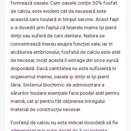
formează oasele. Cum oasele conțin 50% fosfat
de calciu, este evident cât de necesară este
această sare tisulară în timpul sarcinii. Acest fapt
s-a dovedit prin faptul că tinerele mame își pierd
dinţii sau suferă de carii dentare. Natura se
concentrează mereu asupra funcției sale, iar în
alcătuirea embrionului, fosfatul de calciu este atât
de necesar, încât acesta îl extrage din orice sursă
disponibilă. Dacă cantitatea nu este suficientă în
organismul mamei, oasele și dinții ei își pierd
tăria. Sistemul biochimic de administrare a
sărurilor tisulare esențiale face posibil atât pentru
mamă, cât şi pentru făt obținerea întregului
material de construcție necesar.
Fosfatul de calciu nu este indicat niciodată să fie
administrat mai puțin decât de 3 ori potenţa