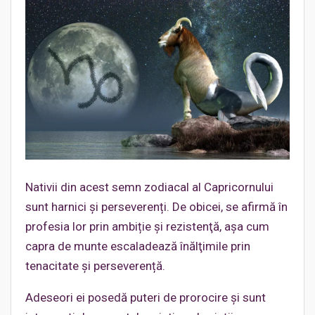
Nativii din acest semn zodiacal al Capricornului
sunt harnici și perseverenți. De obicei, se afirmă în
profesia lor prin ambiție și rezistenţă, aşa cum
capra de munte escaladează înălţimile prin
tenacitate și perseverență.
Adeseori ei posedă puteri de prorocire şi sunt