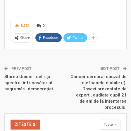
6.791
0
Share
Facebook
Twitter
PREV POST
NEXT POST
Starea Uniunii: delir și
Cancer cerebral cauzat de
spectrul înfricoșător al
telefoanele mobile (I):
sugrumării democrației
Dovezi prezentate de
experți, audiate după 21
de ani de la intentarea
procesului
CITEȘTE ȘI
Toate