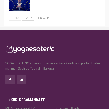
PREV
NEXT
1 din 3.744
YOGAESOTERIC - o enciclopedie ezoterică online și portalul celei
mai mari Școli de Yoga din Europa.
LINKURI RECOMANDATE
MISA Senzaţional TV
Gregorian Bivolaru