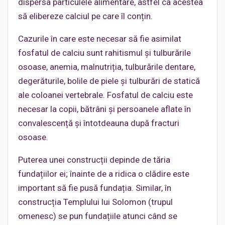
dispersa particulele alimentare, astfel ca acestea
să elibereze calciul pe care îl conțin.
Cazurile în care este necesar să fie asimilat
fosfatul de calciu sunt rahitismul și tulburările
osoase, anemia, malnutriția, tulburările dentare,
degerăturile, bolile de piele şi tulburări de statică
ale coloanei vertebrale. Fosfatul de calciu este
necesar la copii, bătrâni şi persoanele aflate în
convalescență și întotdeauna după fracturi
osoase.
Puterea unei construcții depinde de tăria
fundațiilor ei; înainte de a ridica o clădire este
important să fie pusă fundația. Similar, în
construcția Templului lui Solomon (trupul
omenesc) se pun fundațiile atunci când se