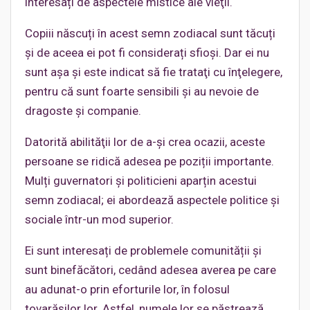
interesați de aspectele mistice ale vieţii.
Copiii născuți în acest semn zodiacal sunt tăcuți
și de aceea ei pot fi considerați sfioși. Dar ei nu
sunt așa și este indicat să fie trataţi cu înţelegere,
pentru că sunt foarte sensibili și au nevoie de
dragoste şi companie.
Datorită abilităţii lor de a-și crea ocazii, aceste
persoane se ridică adesea pe poziții importante.
Mulți guvernatori și politicieni aparțin acestui
semn zodiacal; ei abordează aspectele politice și
sociale într-un mod superior.
Ei sunt interesați de problemele comunității și
sunt binefăcători, cedând adesea averea pe care
au adunat-o prin eforturile lor, în folosul
tovarășilor lor. Astfel, numele lor se păstrează