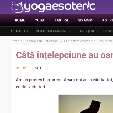
HOME
YOGA
TANTRA
ŞIVAISM
ASTR
ACTUALITATE
DEMASCAREA MASONERIEI
ANUNŢURI
DESPRE 
Home
Spiritualitate universală
Creştinism esoteric
Câtă înțel
Câtă înțelepciune au oa
1.357
1
Am un prieten bun, preot. Acum doi ani a vândut tot, a 
cu doi viețuitori.