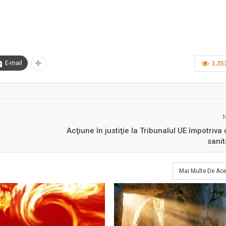
E-mail
1.35
Acţiune în justiţie la Tribunalul UE împotriva 
sani
Mai Multe De Ace