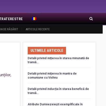
EXTRATERESTRE
RA DE RĂSĂRIT
ARTICOLE RECENTE
ULTIMELE ARTICOLE
Detalii privind inițierea în starea minunată de
transă…
Detalii privind iniţierea în mantra de
nților,
comuniune cu Vishnu
Detalii privind inducția în starea benefică de
transă…
Atribute Dumnezeiești exemplificate în