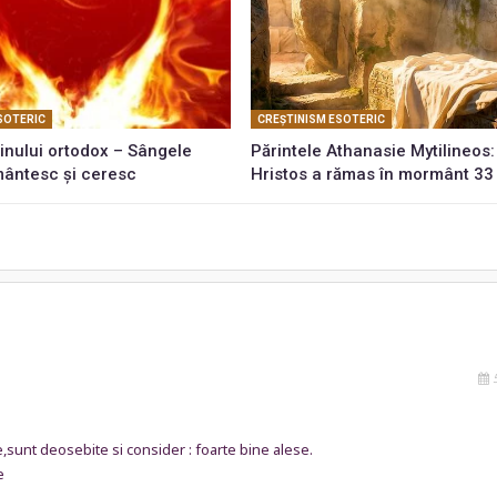
SOTERIC
CREŞTINISM ESOTERIC
inului ortodox – Sângele
Părintele Athanasie Mytilineos: 
mântesc și ceresc
Hristos a rămas în mormânt 33
5
te,sunt deosebite si consider : foarte bine alese.
e