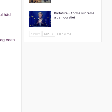
Dictatura – forma supremă
ul hâd
a democrației
PREV
NEXT
1 din 3.743
leg ceea