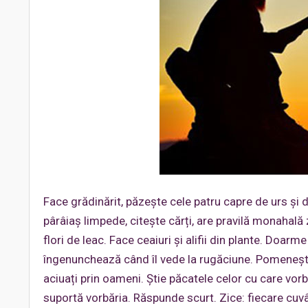
Face grădinărit, păzește cele patru capre de urs și d
pârâiaș limpede, citește cărți, are pravilă monahală z
flori de leac. Face ceaiuri și alifii din plante. Doa
îngenunchează când îl vede la rugăciune. Pomeneșt
aciuați prin oameni. Știe păcatele celor cu care vor
suportă vorbăria. Răspunde scurt. Zice: fiecare cuvâ