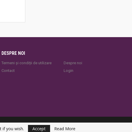
DESPRE NOI
Termeni și condiții de utilizare
Despre noi
Contact
Login
YogaEsoteric
 if you wish.
Accept
Read More