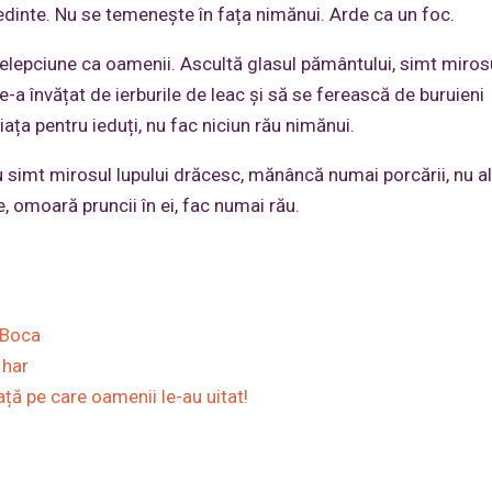
ședinte. Nu se temenește în fața nimănui. Arde ca un foc.
țelepciune ca oamenii. Ascultă glasul pământului, simt miros
e-a învățat de ierburile de leac și să se ferească de buruieni
iața pentru ieduți, nu fac niciun rău nimănui.
u simt mirosul lupului drăcesc, mănâncă numai porcării, nu a
, omoară pruncii în ei, fac numai rău.
e Boca
 har
ață pe care oamenii le-au uitat!