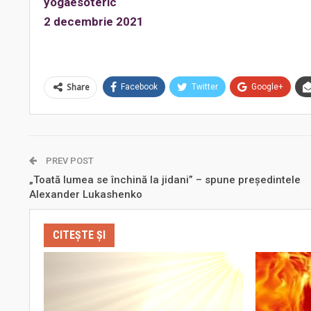
yogaesoteric
2 decembrie 2021
Share
Facebook
Twitter
Google+
PREV POST
„Toată lumea se închină la jidani” – spune președintele
Alexander Lukashenko
CITEȘTE ȘI