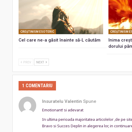
CREŞTINISM ESOTERIC
CREŞTINISM E
Cel care ne-a găsit înainte să-L căutăm
Inima creșt
dorului pă
PREV
NEXT
1 COMENTARIU
Insuratelu Valentin
Spune
Emotionant! si adevarat
In ultima perioada majoritatea articolelor ,de pe si
Bravo si Succes Deplin in alegerea lor, in continuar