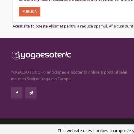
Acest site folosește Akismet pentru a reduce spamul.
Află cum sunt 
YOGAESOTERIC - o enciclopedie ezoterică online și portalul celei
mai mari Școli de Yoga din Europa.
© 2026 - YogaEsoteric. All Rights Reserved.
This website uses cookies to improve y