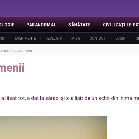
OLOGIE
PARANORMAL
SĂNĂTATE
CIVILIZAŢIILE 
NOI
EVENIMENTE
REVELAŢII
MISA
CONTACT
LOGIN
O
epciune au oamenii
menii
lăsat tot, a dat la săraci și s-a lipit de un schit din inima mu