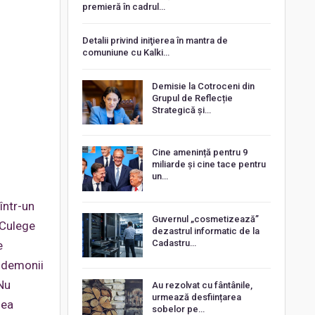
premieră în cadrul…
Detalii privind iniţierea în mantra de
comuniune cu Kalki…
Demisie la Cotroceni din
Grupul de Reflecție
Strategică și…
Cine amenință pentru 9
miliarde și cine tace pentru
un…
într-un
Guvernul „cosmetizează”
. Culege
dezastrul informatic de la
Cadastru…
e
e demonii
 Nu
Au rezolvat cu fântânile,
urmează desființarea
nea
sobelor pe…