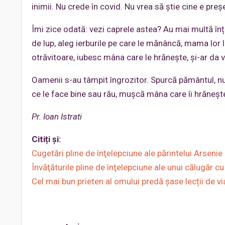
inimii. Nu crede în covid. Nu vrea să știe cine e pre
Îmi zice odată: vezi caprele astea? Au mai multă în
de lup, aleg ierburile pe care le mănâncă, mama lor l
otrăvitoare, iubesc mâna care le hrănește, și-ar da v
Oamenii s-au tâmpit îngrozitor. Spurcă pământul, n
ce le face bine sau rău, mușcă mâna care îi hrănește
Pr. Ioan Istrati
Citiți și:
Cugetări pline de înţelepciune ale părintelui Arseni
Învăţăturile pline de înţelepciune ale unui călugăr cu
Cel mai bun prieten al omului predă șase lecții de vi