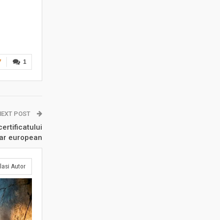
7
1
NEXT POST
certificatului
tar european
lasi Autor