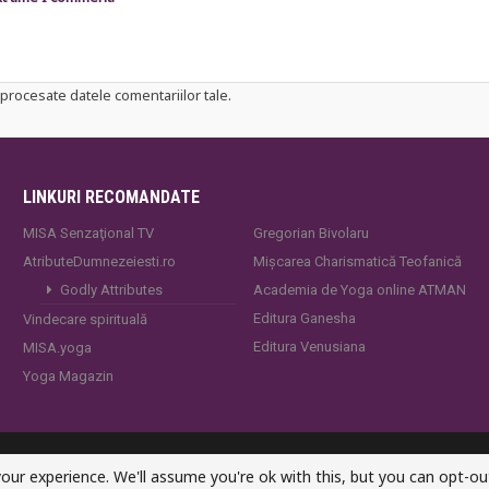
procesate datele comentariilor tale
.
LINKURI RECOMANDATE
MISA Senzaţional TV
Gregorian Bivolaru
AtributeDumnezeiesti.ro
Mișcarea Charismatică Teofanică
Godly Attributes
Academia de Yoga online ATMAN
Editura Ganesha
Vindecare spirituală
Editura Venusiana
MISA.yoga
Yoga Magazin
our experience. We'll assume you're ok with this, but you can opt-out