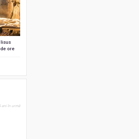
Iisus
 de ore
 ani în urmă