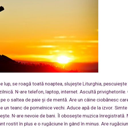
e lup, se roagă toată noaptea, slujește Liturghia, pescuiește 
ilnică. N-are telefon, laptop, internet. Ascultă privighetorile
rme pe o saltea de paie și de mentă. Are un câine ciobănesc car
e un teanc de pomelnice vechi. Aduce apă de la izvor. Simt
bește. N-are nevoie de bani. Îl obosește muzica înregistrată.
nt rostit în plus e o rugăciune în gând în minus. Are rugăciu