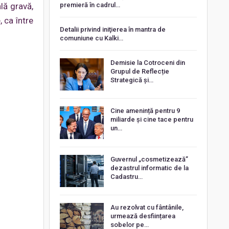
premieră în cadrul…
lă gravă,
, ca între
Detalii privind iniţierea în mantra de
comuniune cu Kalki…
Demisie la Cotroceni din
Grupul de Reflecție
Strategică și…
Cine amenință pentru 9
miliarde și cine tace pentru
un…
Guvernul „cosmetizează”
dezastrul informatic de la
Cadastru…
Au rezolvat cu fântânile,
urmează desființarea
sobelor pe…