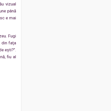
ău vizual
ţiune până
esc e mai
zeu. Fugi
 din faţa
e eşti?”.
ă, fiu al