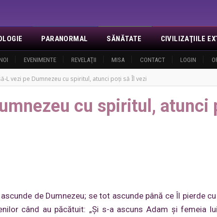
OLOGIE
PARANORMAL
SĂNĂTATE
CIVILIZAŢIILE 
NOI
EVENIMENTE
REVELAŢII
MISA
CONTACT
LOGIN
O
ă-L vezi pe Dumnezeu cu spiritul, atunci poţi să Îl vezi
umnezeu cu spiritul, atunci 
cunde de Dumnezeu; se tot ascunde până ce Îl pierde cu 
ilor când au păcătuit: „Și s-a ascuns Adam şi femeia lu