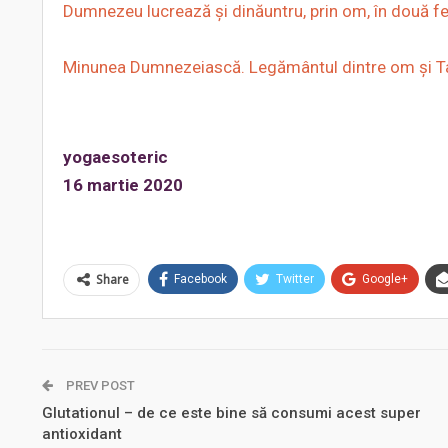
Dumnezeu lucrează și dinăuntru, prin om, în două fe
Minunea Dumnezeiască. Legământul dintre om și Ta
yogaesoteric
16 martie 2020
Share
Facebook
Twitter
Google+
PREV POST
Glutationul – de ce este bine să consumi acest super
antioxidant