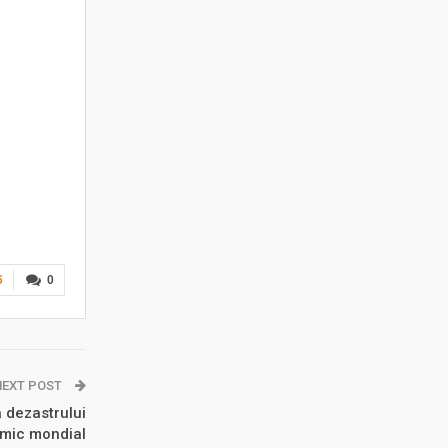
6
0
NEXT POST
a dezastrului
mic mondial