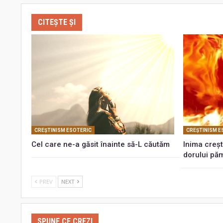
CITEȘTE ȘI
CREŞTINISM ESOTERIC
CREŞTINISM E
Cel care ne-a găsit înainte să-L căutăm
Inima creșt
dorului pă
PREV
NEXT
SPUNE CE CREZI