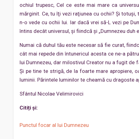
ochiul trupesc, Cel ce este mai mare ca universu
mărginit. Ce, tu îţi vezi raţiunea cu ochii? Şi totuşi
n-o vede cu ochii lui. Iar dacă vrei să-L vezi pe D
întins decât universul, şi fiindcă şi „Dumnezeu duh e
Numai că duhul tău este necesar să fie curat, fiind
cât mai repede din întunericul acesta ce ne-a pătru
lui Dumnezeu, dar milostivul Creator nu a fugit de f
Și pe tine te strigă, de la foarte mare apropiere, oa
luminii. Părintele luminilor te cheamă cu dragoste a
Sfântul Nicolae Velimirovici
Citiți și:
Punctul focar al lui Dumnezeu