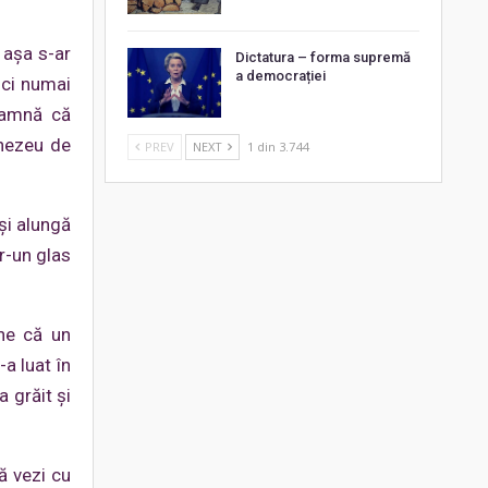
 așa s-ar
Dictatura – forma supremă
a democrației
 ci numai
seamnă că
mnezeu de
PREV
NEXT
1 din 3.744
şi alungă
r-un glas
une că un
a luat în
 grăit și
ă vezi cu