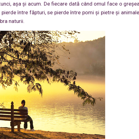
unci, aşa şi acum. De fiecare dată când omul face o greşea
ierde între făpturi, se pierde între pomi şi pietre şi animale
ra naturii.