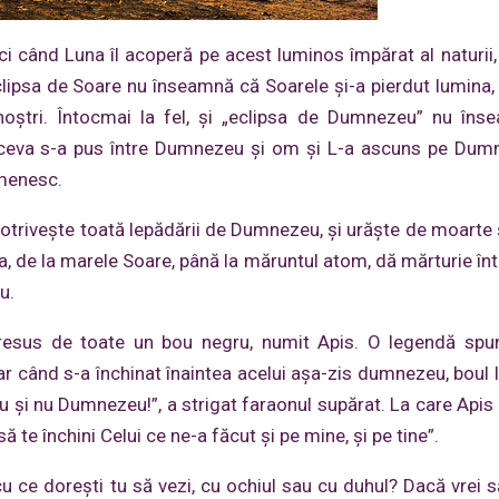
 când Luna îl acoperă pe acest luminos împărat al naturii,
lipsa de Soare nu înseamnă că Soarele şi-a pierdut lumina,
noştri. Întocmai la fel, şi „eclipsa de Dumnezeu” nu în
ă ceva s-a pus între Dumnezeu şi om şi L-a ascuns pe Du
menesc.
mpotriveşte toată lepădării de Dumnezeu, şi urăşte de moarte 
ra, de la marele Soare, până la măruntul atom, dă mărturie înt
u.
i presus de toate un bou negru, numit Apis. O legendă sp
ar când s-a închinat înaintea acelui aşa-zis dumnezeu, boul l-
 şi nu Dumnezeu!”, a strigat faraonul supărat. La care Apis a
ă te închini Celui ce ne-a făcut şi pe mine, şi pe tine”.
cu ce doreşti tu să vezi, cu ochiul sau cu duhul? Dacă vrei s