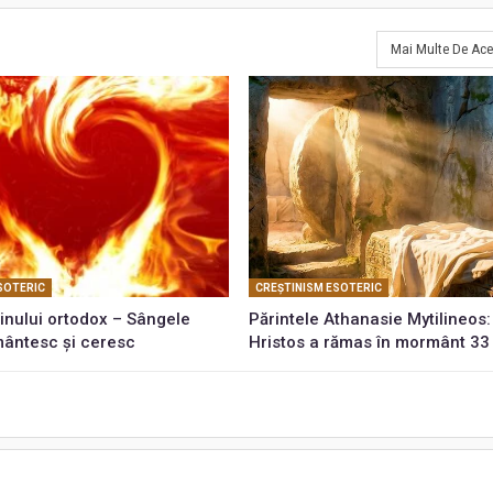
Mai Multe De Ace
SOTERIC
CREŞTINISM ESOTERIC
inului ortodox – Sângele
Părintele Athanasie Mytilineos: 
mântesc și ceresc
Hristos a rămas în mormânt 33