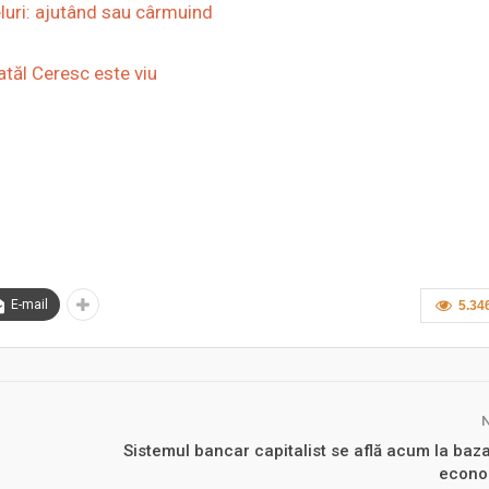
luri: ajutând sau cârmuind
tăl Ceresc este viu
E-mail
5.34
Sistemul bancar capitalist se află acum la baz
econo