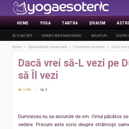
HOME
YOGA
TANTRA
ŞIVAISM
ASTR
ACTUALITATE
DEMASCAREA MASONERIEI
ANUNŢURI
DESPRE 
Home
Spiritualitate universală
Creştinism esoteric
Dacă vrei s
Dacă vrei să-L vezi pe D
să Îl vezi
5.346
0
Dumnezeu nu se ascunde de om. Omul păcătos se as
vedere. Precum este scris despre strămoşii oamen