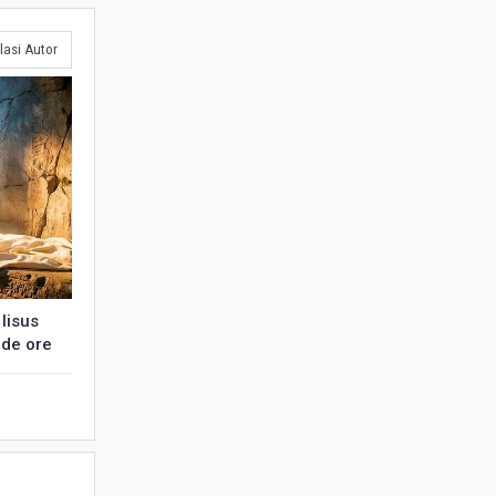
lasi Autor
Iisus
 de ore