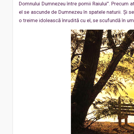
Domnului Dumnezeu între pomii Raiului”. Precum at
el se ascunde de Dumnezeu în spatele naturii. Şi se p
o treime idolească înrudită cu el, se scufundă în umb