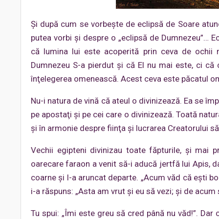
Și după cum se vorbește de eclipsă de Soare atunci
putea vorbi și despre o „eclipsă de Dumnezeu”… Ec
că lumina lui este acoperită prin ceva de ochii 
Dumnezeu S-a pierdut şi că El nu mai este, ci c
înţelegerea omenească. Acest ceva este păcatul o
Nu-i natura de vină că ateul o divinizează. Ea se î
pe apostaţi şi pe cei care o divinizează. Toată natu
şi în armonie despre fiinţa şi lucrarea Creatorului să
Vechii egipteni divinizau toate făpturile, şi ma
oarecare faraon a venit să-i aducă jertfă lui Apis, d
coarne și l-a aruncat departe. „Acum văd că eşti bou
i-a răspuns: „Asta am vrut şi eu să vezi; şi de acum s
Tu spui: „Îmi este greu să cred până nu văd!”. Dar 