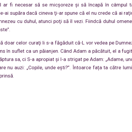
l ar fi necesar să se micşoreze şi să încapă în câmpul t
, te-ai supăra dacă cineva ţi-ar spune că el nu crede că ai ra
umnezeu cu duhul, atunci poţi să îl vezi. Fiindcă duhul omen
ste”.
că doar celor curaţi li s-a făgăduit că-L vor vedea pe Dumne
ns în suflet ca un păianjen. Când Adam a păcătuit, el a fugit
ăptura sa, ci S-a apropiat şi l-a strigat pe Adam: „Adame, und
re nu auzi: „Copile, unde ești?”. Întoarce fața ta către lumin
prinsă.