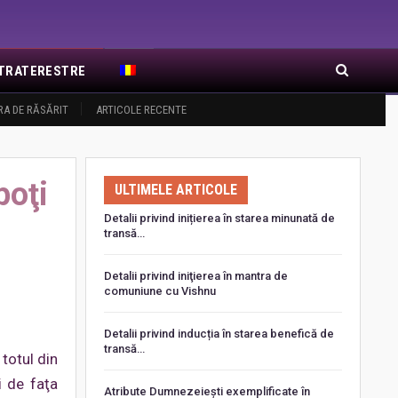
EXTRATERESTRE
RA DE RĂSĂRIT
ARTICOLE RECENTE
poţi
ULTIMELE ARTICOLE
Detalii privind inițierea în starea minunată de
transă…
Detalii privind iniţierea în mantra de
comuniune cu Vishnu
Detalii privind inducția în starea benefică de
transă…
totul din
i de faţa
Atribute Dumnezeiești exemplificate în