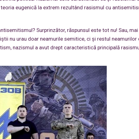
 teoria eugenică la extrem rezultând rasismul cu antisemiti
ntisemitismul? Surprinzător, răspunsul este tot nu! Sau, mai
ştii nu urau doar neamurile semitice, ci şi restul neamurilor
ism, nazismul a avut drept caracteristică principală rasismu