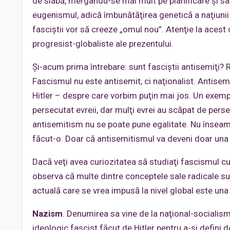
de slabă, mergându-se mai mult pe planificare şi sa
eugenismul, adică îmbunătăţirea genetică a naţiunii
fasciştii vor să creeze „omul nou”. Atenţie la acest co
progresist-globaliste ale prezentului.
Şi-acum prima întrebare: sunt fasciştii antisemiţi? 
Fascismul nu este antisemit, ci naţionalist. Antisem
Hitler – despre care vorbim puţin mai jos. Un exemp
persecutat evreii, dar mulţi evrei au scăpat de persec
antisemitism nu se poate pune egalitate. Nu însea
făcut-o. Doar că antisemitismul va deveni doar una d
Dacă veţi avea curiozitatea să studiaţi fascismul cu a
observa că multe dintre conceptele sale radicale s
actuală care se vrea impusă la nivel global este una
Nazism
. Denumirea sa vine de la naţional-socialism
ideologic fascist făcut de Hitler pentru a-şi defini 