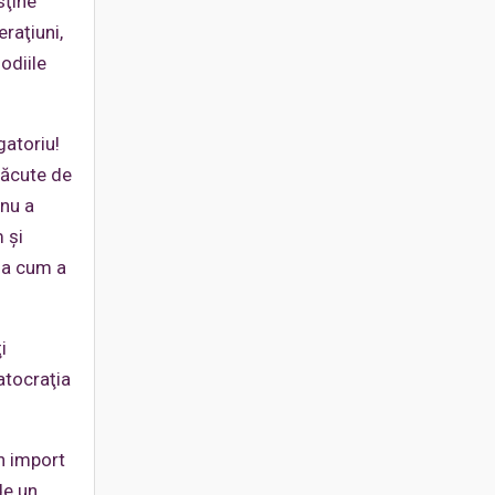
sţine
raţiuni,
godiile
gatoriu!
făcute de
 nu a
 şi
şa cum a
i
atocraţia
n import
de un