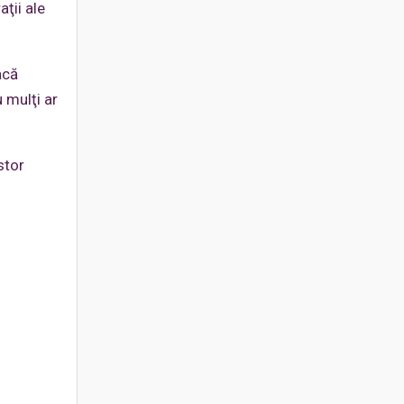
ţii ale
acă
 mulţi ar
stor