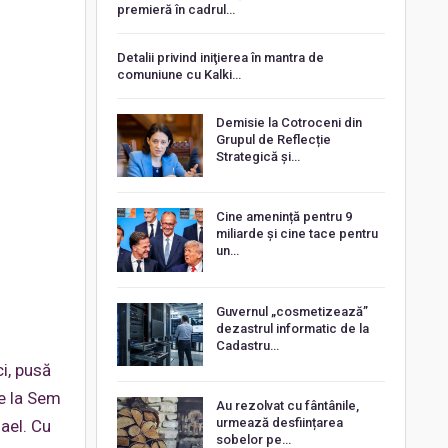
premieră în cadrul…
Detalii privind iniţierea în mantra de
comuniune cu Kalki…
Demisie la Cotroceni din
Grupul de Reflecție
Strategică și…
Cine amenință pentru 9
miliarde și cine tace pentru
un…
Guvernul „cosmetizează”
dezastrul informatic de la
Cadastru…
ci, pusă
de la Sem
Au rezolvat cu fântânile,
urmează desființarea
mael. Cu
sobelor pe…