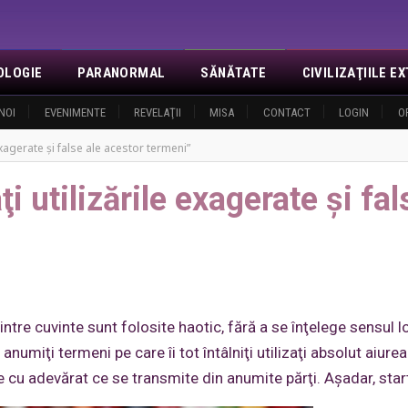
OLOGIE
PARANORMAL
SĂNĂTATE
CIVILIZAŢIILE 
NOI
EVENIMENTE
REVELAŢII
MISA
CONTACT
LOGIN
O
exagerate şi false ale acestor termeni”
 utilizările exagerate şi fal
tre cuvinte sunt folosite haotic, fără a se înţelege sensul lo
umiţi termeni pe care îi tot întâlniţi utilizaţi absolut aiurea
 cu adevărat ce se transmite din anumite părţi. Aşadar, star