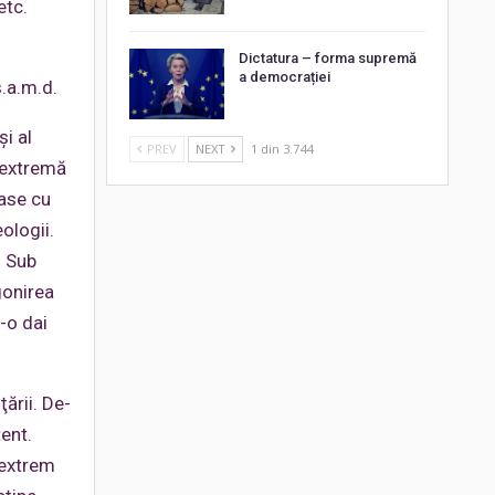
etc.
Dictatura – forma supremă
a democrației
ș.a.m.d.
şi al
PREV
NEXT
1 din 3.744
e extremă
tase cu
ologii.
. Sub
gonirea
-o dai
ării. De-
ent.
 extrem