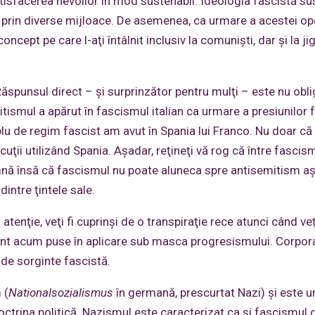
tisfacerea nevoilor în mod sustenabil. Ideologia fascistă su
 prin diverse mijloace. De asemenea, ca urmare a acestei ope
ncept pe care l-aţi întâlnit inclusiv la comunişti, dar şi la ji
Răspunsul direct – şi surprinzător pentru mulţi – este nu obli
itismul a apărut în fascismul italian ca urmare a presiunilor 
lu de regim fascist am avut în Spania lui Franco. Nu doar că
uţii utilizând Spania. Aşadar, reţineţi vă rog că între fascism
mnă însă că fascismul nu poate aluneca spre antisemitism a
intre ţintele sale.
tenţie, veţi fi cuprinşi de o transpiraţie rece atunci când veţ
unt acum puse în aplicare sub masca progresismului. Corpor
 de sorginte fascistă.
 (
Nationalsozialismus
în germană, prescurtat Nazi) şi este u
doctrina politică. Nazismul este caracterizat ca şi fascismul 