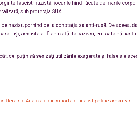
ginte fascist-nazistă, jocurile fiind făcute de marile corpora
eralizată, sub protecţia SUA.
l de nazist, pornind de la conotaţia sa anti-rusă. De aceea, d
re ruşi, aceasta ar fi acuzată de nazism, cu toate că pentru
t, cel puţin să sesizaţi utilizările exagerate şi false ale ace
 din Ucraina. Analiza unui important analist politic american