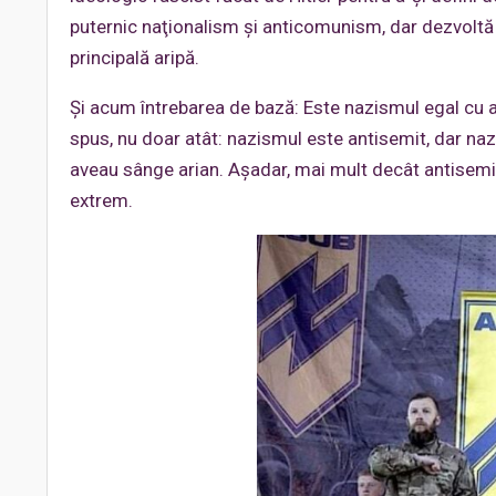
puternic naţionalism şi anticomunism, dar dezvoltă
principală aripă.
Şi acum întrebarea de bază: Este nazismul egal cu a
spus, nu doar atât: nazismul este antisemit, dar nazi
aveau sânge arian. Aşadar, mai mult decât antisemit
extrem.