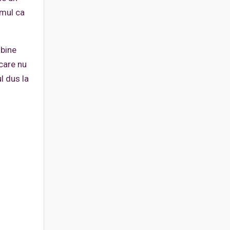
smul ca
 bine
 care nu
l dus la