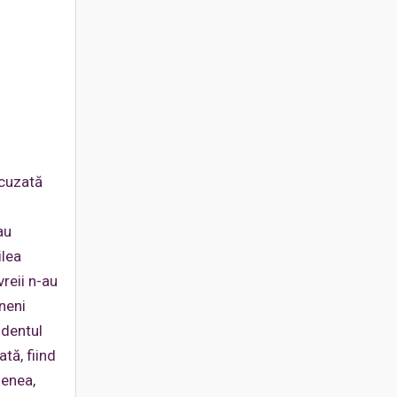
acuzată
au
ilea
reii n-au
ineni
identul
tă, fiind
menea,