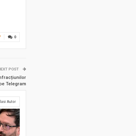
7
0
NEXT POST
fracțiunilor
pe Telegram
lasi Autor