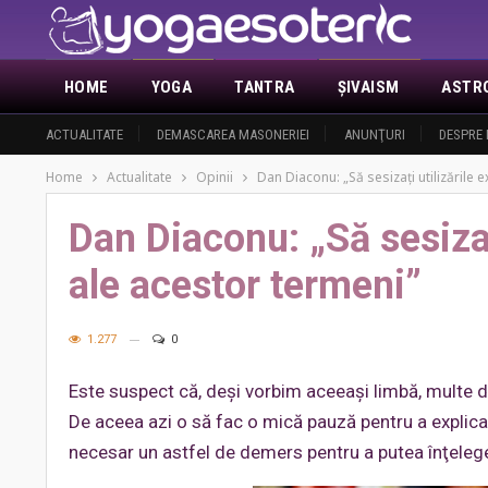
HOME
YOGA
TANTRA
ŞIVAISM
ASTR
ACTUALITATE
DEMASCAREA MASONERIEI
ANUNŢURI
DESPRE 
Home
Actualitate
Opinii
Dan Diaconu: „Să sesizaţi utilizările 
Dan Diaconu: „Să sesizaţi
ale acestor termeni”
1.277
0
Este suspect că, deşi vorbim aceeaşi limbă, multe din
De aceea azi o să fac o mică pauză pentru a explica an
necesar un astfel de demers pentru a putea înţelege