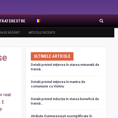
EXTRATERESTRE
RA DE RĂSĂRIT
ARTICOLE RECENTE
se
ULTIMELE ARTICOLE
Detalii privind inițierea în starea minunată de
transă…
Detalii privind iniţierea în mantra de
comuniune cu Vishnu
r real.
Detalii privind inducția în starea benefică de
. E
transă…
t!
Atribute Dumnezeiești exemplificate în