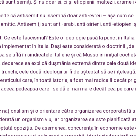
că sunt semiţi. Şi nu doar ei, ci şi etiopienii, maltezii, arameii 
ede că antisemit nu însemnă doar anti-evreu – aşa cum se
itic. Antisemiţi sunt anti-arabi, anti-sirieni, anti-etiopieni 
t. Ce este fascismul? Este o ideologie pusă la punct în Italia 
a implementat în Italia. Deşi este considerată o doctrină „d
a se află în sindicatele italiene şi că Mussolini iniţial coche
deoarece ea explică duşmănia extremă dintre cele două ide
 trunchi, cele două ideologii ar fi de așteptat să se înţeleagă
reticului care, în toată istoria, a fost mai radicală decât pri
e aceea pedeapsa care i se dă e mai mare decât cea pe care i
 naţionalism şi o orientare către organizarea corporatistă a ţ
erată un organism viu, iar organizarea sa este planificată at
acceptată opoziţia. De asemenea, concurenţa în economie este