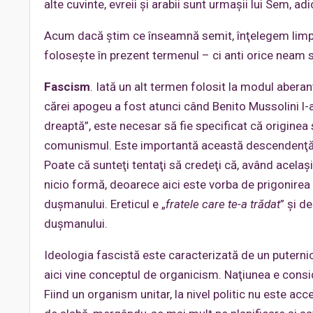
alte cuvinte, evreii şi arabii sunt urmaşii lui Sem, adi
Acum dacă ştim ce înseamnă semit, înţelegem limp
foloseşte în prezent termenul – ci anti orice neam sem
Fascism
. Iată un alt termen folosit la modul aberan
cărei apogeu a fost atunci când Benito Mussolini l-
dreaptă”, este necesar să fie specificat că originea s
comunismul. Este importantă această descendenţă 
Poate că sunteţi tentaţi să credeţi că, având acelaşi
nicio formă, deoarece aici este vorba de prigonirea e
duşmanului. Ereticul e „
fratele care te-a trădat
” şi d
duşmanului.
Ideologia fascistă este caracterizată de un puternic
aici vine conceptul de organicism. Naţiunea e consid
Fiind un organism unitar, la nivel politic nu este 