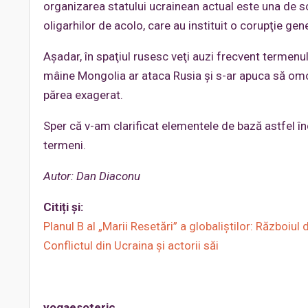
organizarea statului ucrainean actual este una de sor
oligarhilor de acolo, care au instituit o corupţie gen
Aşadar, în spaţiul rusesc veţi auzi frecvent termenu
mâine Mongolia ar ataca Rusia şi s-ar apuca să omoa
părea exagerat.
Sper că v-am clarificat elementele de bază astfel încâ
termeni.
Autor: Dan Diaconu
Citiți și:
Planul B al „Marii Resetări” a globaliștilor: Războiul
Conflictul din Ucraina și actorii săi
yogaesoteric