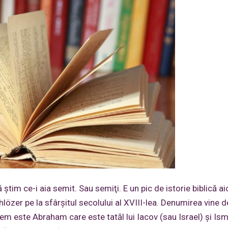
tim ce-i aia semit. Sau semiţi. E un pic de istorie biblică ai
özer pe la sfârşitul secolului al XVIII-lea. Denumirea vine 
 Sem este Abraham care este tatăl lui Iacov (sau Israel) şi Is