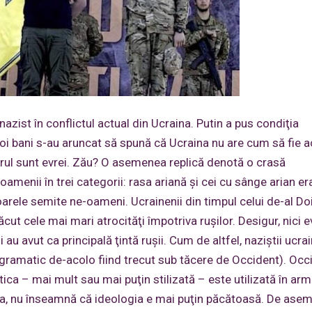
nazist în conflictul actual din Ucraina. Putin a pus condiţia
doi bani s-au aruncat să spună că Ucraina nu are cum să fie 
rul sunt evrei. Zău? O asemenea replică denotă o crasă
 oamenii în trei categorii: rasa ariană şi cei cu sânge arian er
arele semite ne-oameni. Ucrainenii din timpul celui de-al Do
t cele mai mari atrocităţi împotriva ruşilor. Desigur, nici ev
u avut ca principală ţintă ruşii. Cum de altfel, naziştii ucra
programatic de-acolo fiind trecut sub tăcere de Occident). Occ
ca – mai mult sau mai puţin stilizată – este utilizată în arma
inta, nu înseamnă că ideologia e mai puţin păcătoasă. De ase