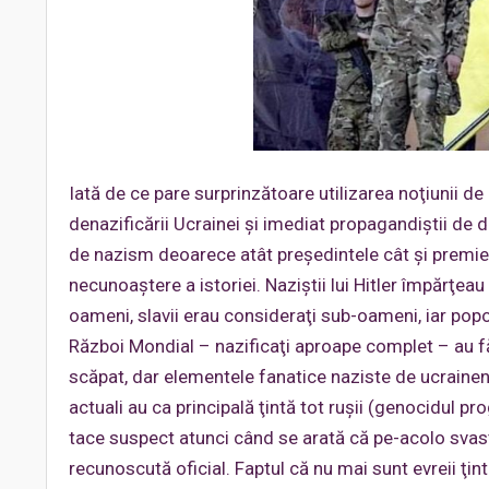
Iată de ce pare surprinzătoare utilizarea noţiunii de 
denazificării Ucrainei şi imediat propagandiştii de 
de nazism deoarece atât preşedintele cât şi premie
necunoaştere a istoriei. Naziştii lui Hitler împărţeau
oameni, slavii erau consideraţi sub-oameni, iar popo
Război Mondial – nazificaţi aproape complet – au făcu
scăpat, dar elementele fanatice naziste de ucraineni a
actuali au ca principală ţintă tot ruşii (genocidul 
tace suspect atunci când se arată că pe-acolo svasti
recunoscută oficial. Faptul că nu mai sunt evreii ţ