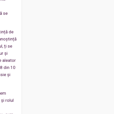
să se
tință de
unoștință
, ți se
ur și
e aleator
 8 din 10
isie și
avem
și rolul