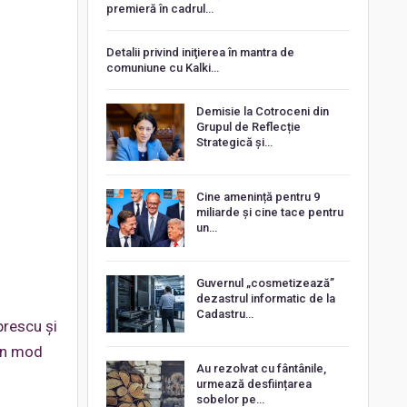
premieră în cadrul…
Detalii privind iniţierea în mantra de
comuniune cu Kalki…
Demisie la Cotroceni din
Grupul de Reflecție
Strategică și…
Cine amenință pentru 9
miliarde și cine tace pentru
un…
Guvernul „cosmetizează”
dezastrul informatic de la
Cadastru…
prescu și
 în mod
Au rezolvat cu fântânile,
urmează desființarea
sobelor pe…