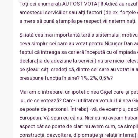
Toți cei enumerați AU FOST VOTAȚI! Adică au rezul
amestecul serviciilor sau alți factori (de ex. forțe
a mers să pună ștampila pe respectivii neterminați. 
Și iată cea mai importantă tară a sistemului, motivu
ceva simplu: cei care au votat pentru Nicușor Dan au
faptul că întreaga sa carieră începută cu olimpiad
declarația de adeziune la servicii) nu are nicio rel
pe șleau: câți credeți că, dintre cei care au votat l
presupune funcția în sine? 1%, 2%, 0,5%?
Mai am o întrebare: un ipotetic nea Gigel care-și petr
lui, de ce votează? Care-i utilitatea votului lui nea
se poate de personal. Întrebați-vă, de exemplu, dacă
European. Vă spun eu că nu. Nici eu nu aveam haba
aspect cât se poate de clar: nu avem cum, ca simpli c
construcții, dezvoltare, diplomație și relații intern