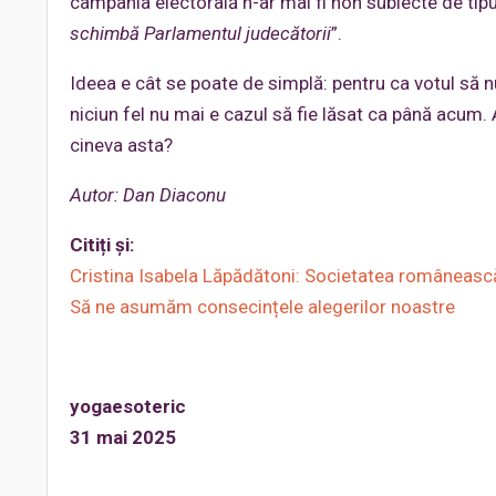
campania electorală n-ar mai fi non subiecte de tipu
schimbă Parlamentul judecătorii
”.
Ideea e cât se poate de simplă: pentru ca votul să nu 
niciun fel nu mai e cazul să fie lăsat ca până acum
cineva asta?
Autor: Dan Diaconu
Citiți și:
Cristina Isabela Lăpădătoni: Societatea româneasc
Să ne asumăm consecințele alegerilor noastre
yogaesoteric
31 mai 2025