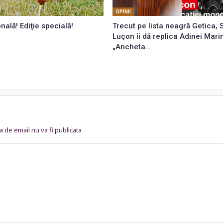
OPINII
onală! Ediţie specială!
Trecut pe lista neagră Getica,
Luçon îi dă replica Adinei Mari
„Ancheta…
 de email nu va fi publicata