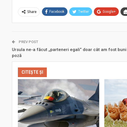
Share
Facebook
Twitter
Google+
PREV POST
Ursula ne-a făcut „parteneri egali” doar cât am fost buni
poză
CITEȘTE ȘI