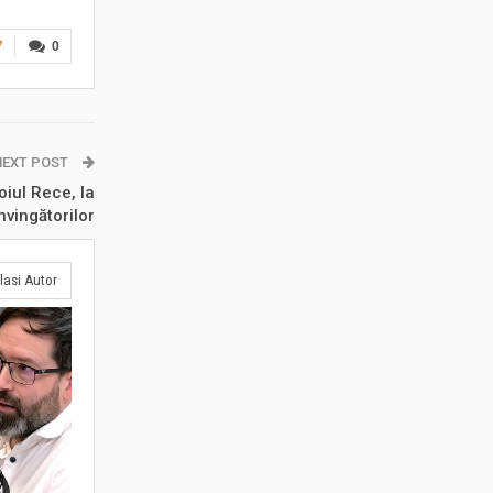
7
0
NEXT POST
oiul Rece, la
vingătorilor
lasi Autor