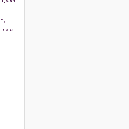
u „
cum
 În
a oare