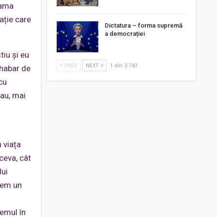
lama
ație care
Dictatura – forma supremă
a democrației
tiu și eu
PREV
NEXT
1 din 3.743
 habar de
cu
Sau, mai
n viața
ceva, cât
lui
tem un
temul în