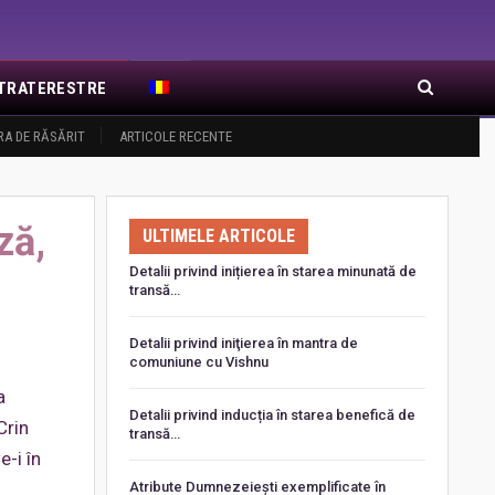
EXTRATERESTRE
RA DE RĂSĂRIT
ARTICOLE RECENTE
ză,
ULTIMELE ARTICOLE
Detalii privind inițierea în starea minunată de
transă…
Detalii privind iniţierea în mantra de
comuniune cu Vishnu
a
Detalii privind inducția în starea benefică de
Crin
transă…
e-i în
Atribute Dumnezeiești exemplificate în