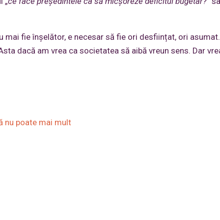
l „
ce face președintele ca să micșoreze deficitul bugetar?
” sa
mai fie înșelător, e necesar să fie ori desființat, ori asumat.
. Asta dacă am vrea ca societatea să aibă vreun sens. Dar vre
ă nu poate mai mult