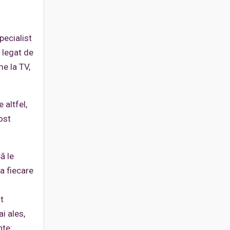
pecialist
t legat de
me la TV,
 altfel,
ost
ă le
La fiecare
t
ai ales,
nte: