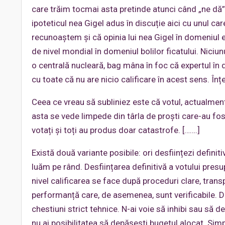
care trăim tocmai asta pretinde atunci când „ne dă” l
ipoteticul nea Gigel adus în discuție aici cu unul ca
recunoaștem și că opinia lui nea Gigel în domeniul e
de nivel mondial în domeniul bolilor ficatului. Niciunu
o centrală nucleară, bag mâna în foc că expertul în d
cu toate că nu are nicio calificare în acest sens. Înțe
Ceea ce vreau să subliniez este că votul, actualmente
asta se vede limpede din târla de proști care-au fost
votați și toți au produs doar catastrofe. […….]
Există două variante posibile: ori desființezi definiti
luăm pe rând. Desființarea definitivă a votului presup
nivel calificarea se face după proceduri clare, transp
performanță care, de asemenea, sunt verificabile. D
chestiuni strict tehnice. N-ai voie să inhibi sau să des
nu ai posibilitatea să depășești bugetul alocat. Si