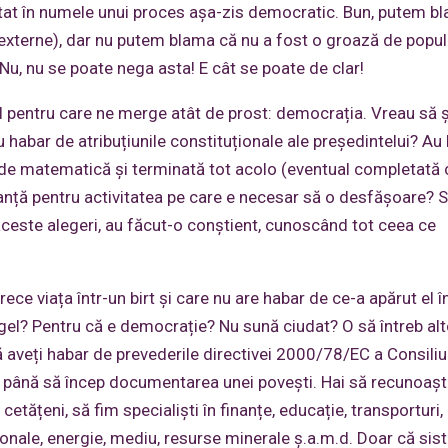
tat în numele unui proces așa-zis democratic. Bun, putem b
le externe), dar nu putem blama că nu a fost o groază de popul
Nu, nu se poate nega asta! E cât se poate de clar!
l pentru care ne merge atât de prost: democrația. Vreau să ș
 habar de atribuțiunile constituționale ale președintelui? Au
a de matematică și terminată tot acolo (eventual completată 
evanță pentru activitatea pe care e necesar să o desfășoare? 
a aceste alegeri, au făcut-o conștient, cunoscând tot ceea ce
ece viața într-un birt și care nu are habar de ce-a apărut el î
 Gigel? Pentru că e democrație? Nu sună ciudat? O să întreb alt
 aveți habar de prevederile directivei 2000/78/EC a Consiliu
r până să încep documentarea unei povești. Hai să recunoaș
etățeni, să fim specialiști în finanțe, educație, transporturi,
aționale, energie, mediu, resurse minerale ș.a.m.d. Doar că sis