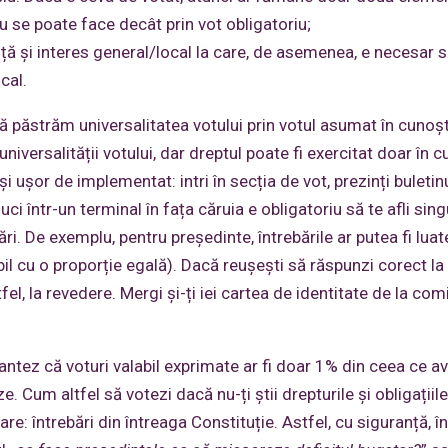
u se poate face decât prin vot obligatoriu;
nță și interes general/local la care, de asemenea, e necesar 
cal.
să păstrăm universalitatea votului prin votul asumat în cunoș
versalității votului, dar dreptul poate fi exercitat doar în c
ușor de implementat: intri în secția de vot, prezinți buletinul
ci într-un terminal în fața căruia e obligatoriu să te afli sing
ri. De exemplu, pentru președinte, întrebările ar putea fi luat
bil cu o proporție egală). Dacă reușești să răspunzi corect la
ltfel, la revedere. Mergi și-ți iei cartea de identitate de la com
antez că voturi valabil exprimate ar fi doar 1% din ceea ce 
 Cum altfel să votezi dacă nu-ți știi drepturile și obligațiile 
re: întrebări din întreaga Constituție. Astfel, cu siguranță, în