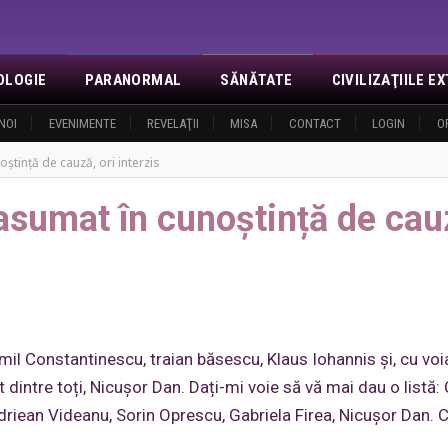
OLOGIE
PARANORMAL
SĂNĂTATE
CIVILIZAŢIILE 
NOI
EVENIMENTE
REVELAŢII
MISA
CONTACT
LOGIN
O
ștință de cauză, ori interzis
 asumat în cunoștință de cau
Emil Constantinescu, traian băsescu, Klaus Iohannis și, cu voi
dintre toți, Nicușor Dan. Dați-mi voie să vă mai dau o listă: 
Adriean Videanu, Sorin Oprescu, Gabriela Firea, Nicușor Dan. C