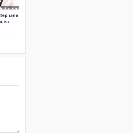
 Stéphane
ncea: