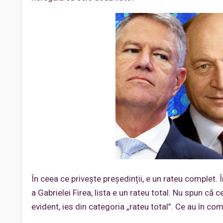
În ceea ce privește președinții, e un rateu complet. În
a Gabrielei Firea, lista e un rateu total. Nu spun că c
evident, ies din categoria „rateu total”. Ce au în co