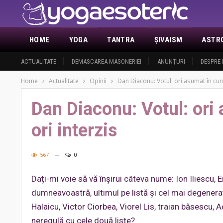
HOME
YOGA
TANTRA
ŞIVAISM
ASTR
ACTUALITATE
DEMASCAREA MASONERIEI
ANUNŢURI
DESPRE 
Home
Actualitate
Opinii
Dan Diaconu: Votul: ori asumat în cuno
Dan Diaconu: Votul: ori
ori interzis
567
0
Dați-mi voie să vă înșirui câteva nume: Ion Iliescu, 
dumneavoastră, ultimul pe listă și cel mai degenerat 
Halaicu, Victor Ciorbea, Viorel Lis, traian băsescu, 
neregulă cu cele două liste?