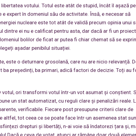
ibertatea votului. Totul este atât de stupid, încât îl așază pe
re e expert în domeniul său de activitate. Însă, e necesar să
nergiei nucleare este tot atât de validă precum opinia unui s
l dintre ei nu e calificat pentru asta, dar dacă ar fi un proiec
omeniul bolilor de ficat ar putea fi chiar chemat să se expri
legeți așadar penibilul situației.
, este o deturnare grosolană, care nu are nicio relevanță. De
 ba președinți, ba primari, adică factori de decizie. Toți au f
v votul, ori transformi votul într-un vot asumat și conștient. S
une un stat automatizat, cu reguli clare și penalizări reale. 
arente, verificabile. Fiecare post presupune criterii clare de
e altfel, tot ceea ce se poate face într-un asemenea stat sun
ființezi drepturi și libertăți, n-ai voie să îndatorezi țara și, m
mplu! Dacă e ceva de votat, atunci ar rămâne doar două eleme