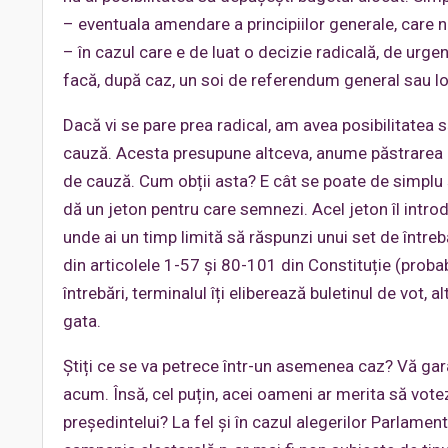
– eventuala amendare a principiilor generale, care n
– în cazul care e de luat o decizie radicală, de urge
facă, după caz, un soi de referendum general sau lo
Dacă vi se pare prea radical, am avea posibilitatea 
cauză. Acesta presupune altceva, anume păstrarea uni
de cauză. Cum obții asta? E cât se poate de simplu și 
dă un jeton pentru care semnezi. Acel jeton îl introdu
unde ai un timp limită să răspunzi unui set de întrebă
din articolele 1-57 și 80-101 din Constituție (proba
întrebări, terminalul îți eliberează buletinul de vot, a
gata.
Știți ce se va petrece într-un asemenea caz? Vă gar
acum. Însă, cel puțin, acei oameni ar merita să voteze.
președintelui? La fel și în cazul alegerilor Parlamenta