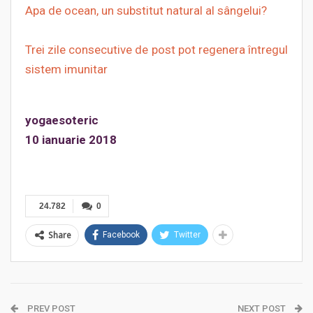
Apa de ocean, un substitut natural al sângelui?
Trei zile consecutive de post pot regenera întregul
sistem imunitar
yogaesoteric
10 ianuarie 2018
24.782
0
Share
Facebook
Twitter
PREV POST
NEXT POST