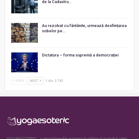
de la Cadastru…
Au rezolvat cu fântânile, urmează desființarea
sobelor pe…
Dictatura – forma supremă a democrației
PREV
NEXT
1 din 3.743
YOGAESOTERIC - o enciclopedie ezoterică online și portalul celei