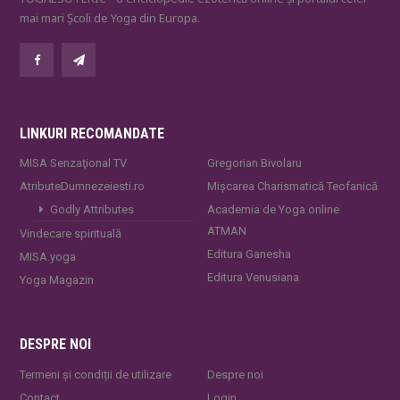
mai mari Școli de Yoga din Europa.
LINKURI RECOMANDATE
MISA Senzaţional TV
Gregorian Bivolaru
AtributeDumnezeiesti.ro
Mișcarea Charismatică Teofanică
Godly Attributes
Academia de Yoga online
ATMAN
Vindecare spirituală
Editura Ganesha
MISA.yoga
Editura Venusiana
Yoga Magazin
DESPRE NOI
Termeni și condiții de utilizare
Despre noi
Contact
Login