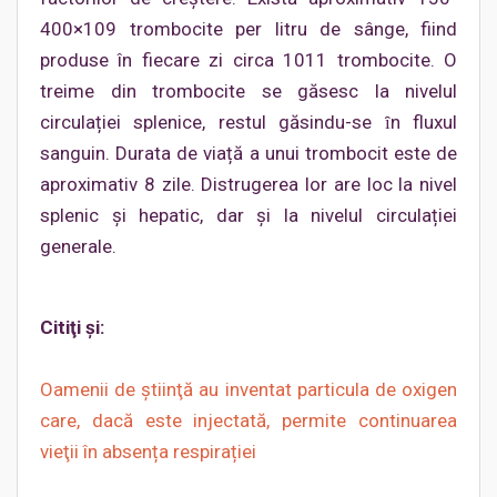
400×109 trombocite per litru de sânge, fiind
produse în fiecare zi circa 1011 trombocite. O
treime din trombocite se găsesc la nivelul
circulației splenice, restul găsindu-se ȋn fluxul
sanguin. Durata de viață a unui trombocit este de
aproximativ 8 zile. Distrugerea lor are loc la nivel
splenic și hepatic, dar și la nivelul circulației
generale.
Citiţi şi:
Oamenii de ştiinţă au inventat particula de oxigen
care, dacă este injectată, permite continuarea
vieţii în absența respirației