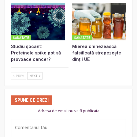
SĂNĂTATE
SĂNĂTATE
Studiu șocant:
Mierea chinezească
Proteinele spike pot să
falsificată strepezește
provoace cancer?
dinții UE
PREV
NEXT
SPUNE CE CREZI
Adresa de email nu va fi publicata