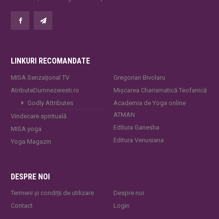
LINKURI RECOMANDATE
MISA Senzaţional TV
Gregorian Bivolaru
AtributeDumnezeiesti.ro
Mișcarea Charismatică Teofanică
Godly Attributes
Academia de Yoga online
ATMAN
Vindecare spirituală
Editura Ganesha
MISA.yoga
Editura Venusiana
Yoga Magazin
DESPRE NOI
Termeni și condiții de utilizare
Despre noi
Contact
Login