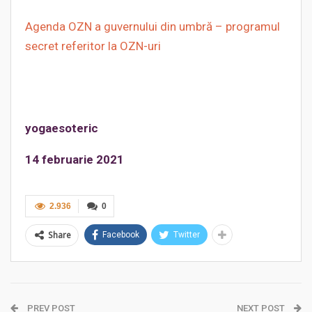
Agenda OZN a guvernului din umbră – programul
secret referitor la OZN-uri
yogaesoteric
14 februarie 2021
2.936
0
Share
Facebook
Twitter
PREV POST
NEXT POST