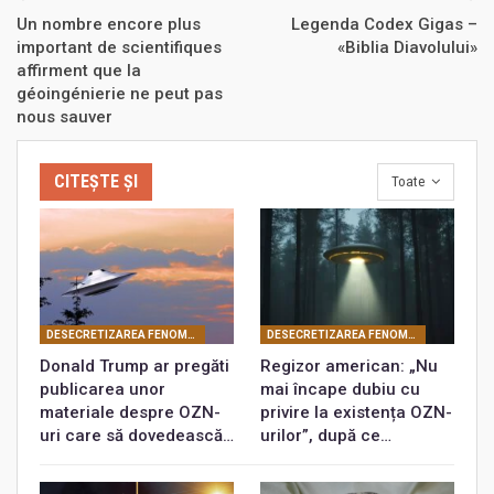
Un nombre encore plus
Legenda Codex Gigas –
important de scientifiques
«Biblia Diavolului»
affirment que la
géoingénierie ne peut pas
nous sauver
CITEȘTE ȘI
Toate
DESECRETIZAREA FENOMENULUI OZN LA SCARĂ MONDIALĂ
DESECRETIZAREA FENOMENULUI OZN LA SCARĂ MONDIALĂ
Donald Trump ar pregăti
Regizor american: „Nu
publicarea unor
mai încape dubiu cu
materiale despre OZN-
privire la existența OZN-
uri care să dovedească…
urilor”, după ce…