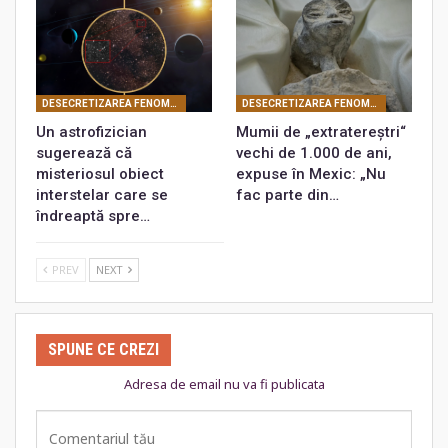
DESECRETIZAREA FENOMENULUI OZN LA SCARĂ MONDIALĂ
DESECRETIZAREA FENOMENULUI OZN LA SCARĂ MONDIALĂ
Un astrofizician
Mumii de „extratereștri“
sugerează că
vechi de 1.000 de ani,
misteriosul obiect
expuse în Mexic: „Nu
interstelar care se
fac parte din…
îndreaptă spre…
PREV
NEXT
SPUNE CE CREZI
Adresa de email nu va fi publicata