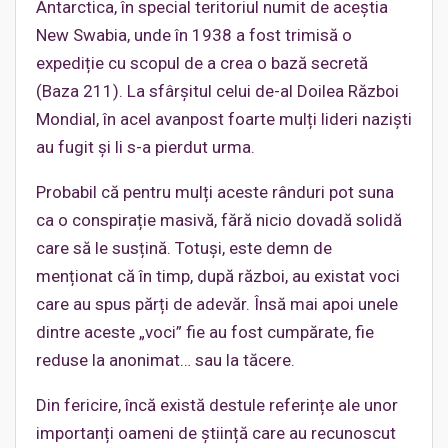
Antarctica, în special teritoriul numit de aceștia
New Swabia, unde în 1938 a fost trimisă o
expediție cu scopul de a crea o bază secretă
(Baza 211). La sfârșitul celui de-al Doilea Război
Mondial, în acel avanpost foarte mulți lideri naziști
au fugit și li s-a pierdut urma.
Probabil că pentru mulți aceste rânduri pot suna
ca o conspirație masivă, fără nicio dovadă solidă
care să le susțină. Totuşi, este demn de
menționat că în timp, după război, au existat voci
care au spus părți de adevăr. Însă mai apoi unele
dintre aceste „voci” fie au fost cumpărate, fie
reduse la anonimat… sau la tăcere.
Din fericire, încă există destule referințe ale unor
importanți oameni de știință care au recunoscut