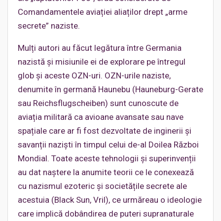
Comandamentele aviației aliaților drept „arme
secrete” naziste.
Mulți autori au făcut legătura între Germania
nazistă și misiunile ei de explorare pe întregul
glob și aceste OZN-uri. OZN-urile naziste,
denumite în germană Haunebu (Hauneburg-Gerate
sau Reichsflugscheiben) sunt cunoscute de
aviația militară ca avioane avansate sau nave
spațiale care ar fi fost dezvoltate de inginerii și
savanții naziști în timpul celui de-al Doilea Război
Mondial. Toate aceste tehnologii și superinvenții
au dat naştere la anumite teorii ce le conexează
cu nazismul ezoteric și societățile secrete ale
acestuia (Black Sun, Vril), ce urmăreau o ideologie
care implică dobândirea de puteri supranaturale