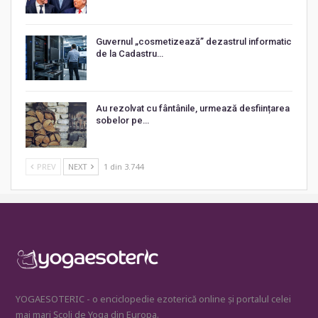
Guvernul „cosmetizează” dezastrul informatic
de la Cadastru…
Au rezolvat cu fântânile, urmează desființarea
sobelor pe…
PREV
NEXT
1 din 3.744
YOGAESOTERIC - o enciclopedie ezoterică online și portalul celei
mai mari Școli de Yoga din Europa.