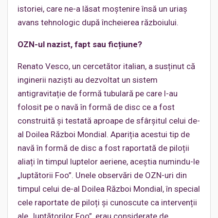
istoriei, care ne-a lăsat moștenire însă un uriaș
avans tehnologic după încheierea războiului.
OZN-ul nazist, fapt sau ficțiune?
Renato Vesco, un cercetător italian, a susținut că
inginerii naziști au dezvoltat un sistem
antigravitație de formă tubulară pe care l-au
folosit pe o navă în formă de disc ce a fost
construită și testată aproape de sfârșitul celui de-
al Doilea Război Mondial. Apariția acestui tip de
navă în formă de disc a fost raportată de piloții
aliați în timpul luptelor aeriene, aceștia numindu-le
„luptătorii Foo”. Unele observări de OZN-uri din
timpul celui de-al Doilea Război Mondial, în special
cele raportate de piloți și cunoscute ca intervenții
ale „luptătorilor Foo”, erau considerate de