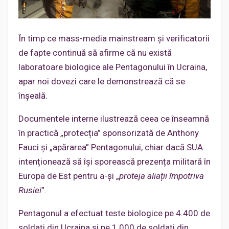
În timp ce mass-media mainstream și verificatorii
de fapte continuă să afirme că nu există
laboratoare biologice ale Pentagonului în Ucraina,
apar noi dovezi care le demonstrează că se
înșeală.
Documentele interne ilustrează ceea ce înseamnă
în practică „protecția” sponsorizată de Anthony
Fauci și „apărarea” Pentagonului, chiar dacă SUA
intenționează să își sporească prezența militară în
Europa de Est pentru a-și „
proteja aliații împotriva
Rusiei
”.
Pentagonul a efectuat teste biologice pe 4.400 de
soldați din Ucraina și pe 1.000 de soldați din