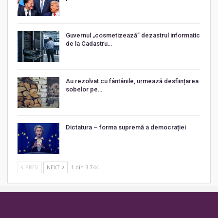
Guvernul „cosmetizează” dezastrul informatic
de la Cadastru…
Au rezolvat cu fântânile, urmează desființarea
sobelor pe…
Dictatura – forma supremă a democrației
PREV
NEXT
1 din 3.744