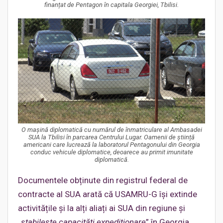
finanțat de Pentagon în capitala Georgiei, Tbilisi.
O mașină diplomatică cu numărul de înmatriculare al Ambasadei
SUA la Tbilisi în parcarea Centrului Lugar. Oamenii de știință
americani care lucrează la laboratorul Pentagonului din Georgia
conduc vehicule diplomatice, deoarece au primit imunitate
diplomatică.
Documentele obținute din registrul federal de
contracte al SUA arată că USAMRU-G își extinde
activitățile și la alți aliați ai SUA din regiune și
„
stabilește capacități expediționare
” în Georgia,