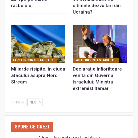
războiului
ultimele dezvoltări din
Ucraina?
FAPTE INCONTESTABILE CARE PROBEAZĂ REALITATEA CONSPIRATIEI PLANETARE
FAPTE INCONTESTABILE CARE PROBEAZĂ REALITATEA CONSPIRATIEI PLANETARE
Miliarde risipite, în ciuda
Declarație înfiorătoare
atacului asupra Nord
venită din Guvernul
Stream
Israelului: Ministrul
extremist Itamar…
PREV
NEXT
SPUNE CE CREZI
Adresa de email nu va fi publicata