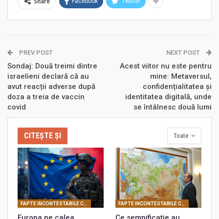
Share
Facebook
Twitter
PREV POST
NEXT POST
Sondaj: Două treimi dintre
Acest viitor nu este pentru
israelieni declară că au
mine: Metaversul,
avut reacții adverse după
confidențialitatea și
doza a treia de vaccin
identitatea digitală, unde
covid
se întâlnesc două lumi
CITEȘTE ȘI
Toate
FAPTE INCONTESTABILE CARE PROBEAZĂ REALITATEA CONSPIRATIEI PLANETARE
FAPTE INCONTESTABILE CARE PROBEAZĂ REALITATEA CONSPIRATIEI PLANETARE
Europa pe calea
Ce semnificație au