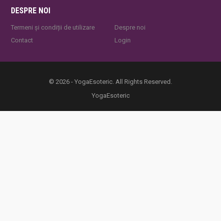
DESPRE NOI
Termeni și condiții de utilizare
Despre noi
Contact
Login
© 2026 - YogaEsoteric. All Rights Reserved.
YogaEsoteric