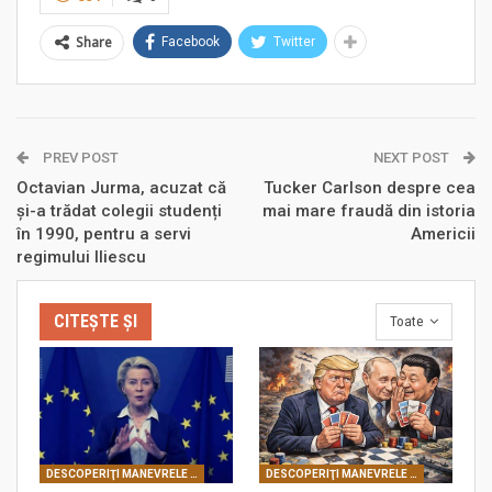
Share
Facebook
Twitter
PREV POST
NEXT POST
Octavian Jurma, acuzat că
Tucker Carlson despre cea
și-a trădat colegii studenți
mai mare fraudă din istoria
în 1990, pentru a servi
Americii
regimului Iliescu
CITEȘTE ȘI
Toate
DESCOPERIŢI MANEVRELE FRANCMASONERIEI
DESCOPERIŢI MANEVRELE FRANCMASONERIEI