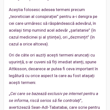
Aceștia folosesc adesea termeni precum
„teoretician al conspirației” pentru a-i denigra pe
cei care urmăresc să răspândească adevărul, în
același timp numind acel adevăr „șarlatanie” (în
cazul medicinei și al științei), ori „dezmințit” (în
cazul a orice altceva).
Ori de câte ori auziți acești termeni aruncați cu
ușurință, s-ar cuveni să fiți imediat atenți, spune
Attkisson, deoarece ar putea fi ceva important în
legătură cu orice aspect la care au fost atașați
acești termeni.
„
Cei care se bazează exclusiv pe internet pentru a
se informa, riscă serios să fie controlați
”,
avertizează Sean-Adl-Tabatabai, care scrie pentru