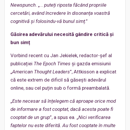
Newspunch
. „…
puteți riposta făcând propriile
cercetări, având încredere în disonanța voastră
cognitivă și folosindu-vă bunul simț
.”
Găsirea adevărului necesită gândire critică și
bun simț
Vorbind recent cu Jan Jekielek, redactor-șef al
publicației
The Epoch Times
și gazda emisiunii
„
American Thought Leaders
”, Attkisson a explicat
că este extrem de dificil să găsești adevărul
online, sau cel puțin sub o formă preambalată.
„
Este necesar să înțelegem că aproape orice mod
de informare a fost cooptat, dacă acesta poate fi
cooptat de un grup
”, a spus ea. „
Nici verificarea
faptelor nu este diferită. Au fost cooptate în multe