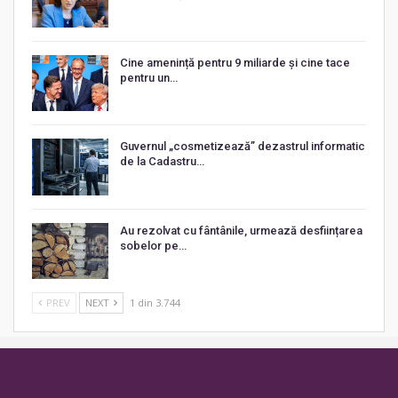
Cine amenință pentru 9 miliarde și cine tace
pentru un…
Guvernul „cosmetizează” dezastrul informatic
de la Cadastru…
Au rezolvat cu fântânile, urmează desființarea
sobelor pe…
PREV
NEXT
1 din 3.744