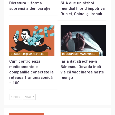
Dictatura – forma
SUA duc un război
supremă a democrației
mondial hibrid împotriva
Rusiei, Chinei și Iranului
DESCOPERIŢI MANEVRELE FRANCMASONERIEI
DESCOPERIŢI MANEVRELE FRANCMASONERIEI
Cum controlează
Iar a dat strechea-n
medicamentele
Bănescu! Dovada încă
companiile conectate la
vie că vaccinarea naște
rețeaua francmasonică
monștri
– 100…
PREV
NEXT