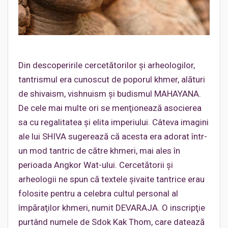
Din descoperirile cercetătorilor şi arheologilor,
tantrismul era cunoscut de poporul khmer, alături
de shivaism, vishnuism şi budismul MAHAYANA.
De cele mai multe ori se menţionează asocierea
sa cu regalitatea şi elita imperiului. Câteva imagini
ale lui SHIVA sugerează că acesta era adorat într-
un mod tantric de către khmeri, mai ales în
perioada Angkor Wat-ului. Cercetătorii şi
arheologii ne spun că textele şivaite tantrice erau
folosite pentru a celebra cultul personal al
împăraţilor khmeri, numit DEVARAJA. O inscripţie
purtând numele de Sdok Kak Thom, care datează