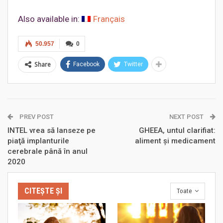
Also available in:
Français
50.957
0
Share
Facebook
Twitter
PREV POST
NEXT POST
INTEL vrea să lanseze pe
GHEEA, untul clarifiat:
piaţă implanturile
aliment şi medicament
cerebrale până în anul
2020
CITEȘTE ȘI
Toate