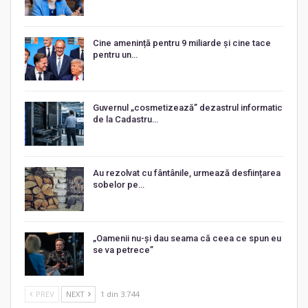
Cine amenință pentru 9 miliarde și cine tace
pentru un…
Guvernul „cosmetizează” dezastrul informatic
de la Cadastru…
Au rezolvat cu fântânile, urmează desființarea
sobelor pe…
„Oamenii nu-și dau seama că ceea ce spun eu
se va petrece”
PREV
NEXT
1 din 3.744