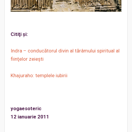
Citiţi şi:
Indra – conducătorul divin al tărâmului spiritual al
fiinţelor zeieşti
Khajuraho: templele iubirii
yogaesoteric
12 ianuarie 2011