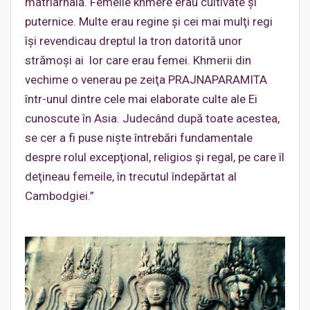
matriarhală. Femeile khmere erau cultivate şi
puternice. Multe erau regine şi cei mai mulţi regi
îşi revendicau dreptul la tron datorită unor
strămoşi ai lor care erau femei. Khmerii din
vechime o venerau pe zeiţa PRAJNAPARAMITA
într-unul dintre cele mai elaborate culte ale Ei
cunoscute în Asia. Judecând după toate acestea,
se cer a fi puse nişte întrebări fundamentale
despre rolul excepţional, religios şi regal, pe care îl
deţineau femeile, în trecutul îndepărtat al
Cambodgiei.”