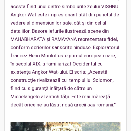
acesta fiind unul dintre simbolurile zeului VISHNU.
Angkor Wat este impresionant atât din punctul de
vedere al dimensiunilor sale, cât şi din cel al
detaliilor. Basoreliefurile ilustrează scene din
MAHABHARATA şi RAMAYANA reprezentate fidel,
conform scrierilor sanscrite hinduse. Exploratorul
francez Henri Moulot este primul european care,
în secolul XIX, a familiarizat Occidentul cu
existenţa Angkor Wat-ului. El scria: „Această
construcţie rivalizează cu templul lui Solomon,
fiind cu siguranţă înălţată de către un
Michelangelo al antichităţii. Este mai măreaţă
decât orice ne-au lăsat nouă grecii sau romanii.”