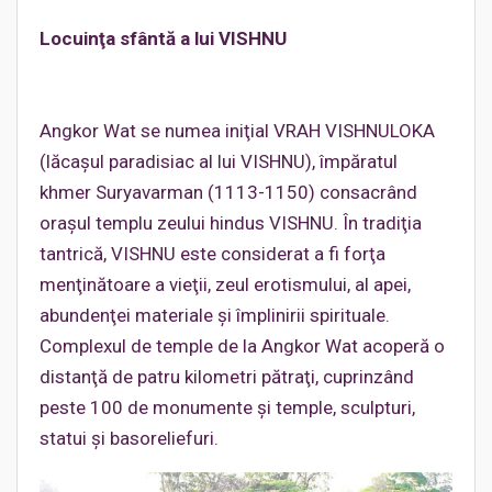
Locuinţa sfântă a lui VISHNU
Angkor Wat se numea iniţial VRAH VISHNULOKA
(lăcaşul paradisiac al lui VISHNU), împăratul
khmer Suryavarman (1113-1150) consacrând
oraşul templu zeului hindus VISHNU. În tradiţia
tantrică, VISHNU este considerat a fi forţa
menţinătoare a vieţii, zeul erotismului, al apei,
abundenţei materiale şi împlinirii spirituale.
Complexul de temple de la Angkor Wat acoperă o
distanţă de patru kilometri pătraţi, cuprinzând
peste 100 de monumente şi temple, sculpturi,
statui şi basoreliefuri.