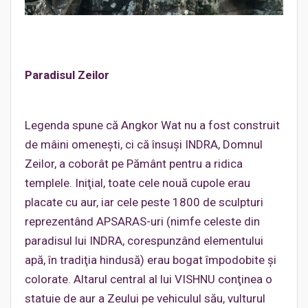
Paradisul Zeilor
Legenda spune că Angkor Wat nu a fost construit
de mâini omeneşti, ci că însuşi INDRA, Domnul
Zeilor, a coborât pe Pământ pentru a ridica
templele. Iniţial, toate cele nouă cupole erau
placate cu aur, iar cele peste 1800 de sculpturi
reprezentând APSARAS-uri (nimfe celeste din
paradisul lui INDRA, corespunzând elementului
apă, în tradiţia hindusă) erau bogat împodobite şi
colorate. Altarul central al lui VISHNU conţinea o
statuie de aur a Zeului pe vehiculul său, vulturul