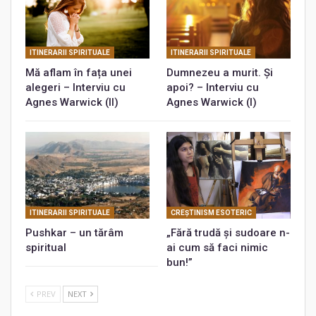
ITINERARII SPIRITUALE
ITINERARII SPIRITUALE
Mă aflam în fața unei
Dumnezeu a murit. Și
alegeri – Interviu cu
apoi? – Interviu cu
Agnes Warwick (II)
Agnes Warwick (I)
ITINERARII SPIRITUALE
CREŞTINISM ESOTERIC
Pushkar – un tărâm
„Fără trudă şi sudoare n-
spiritual
ai cum să faci nimic
bun!”
PREV
NEXT