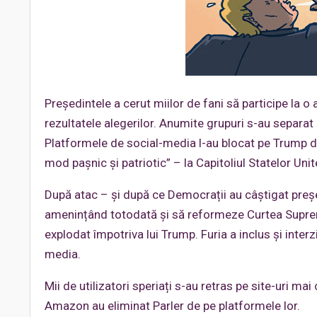
Președintele a cerut miilor de fani să participe la 
rezultatele alegerilor. Anumite grupuri s-au separat 
Platformele de social-media l-au blocat pe Trump dup
mod pașnic și patriotic” – la Capitoliul Statelor Uni
După atac – și după ce Democrații au câștigat președ
amenințând totodată și să reformeze Curtea Supre
explodat împotriva lui Trump. Furia a inclus și interz
media.
Mii de utilizatori speriați s-au retras pe site-uri m
Amazon au eliminat Parler de pe platformele lor.