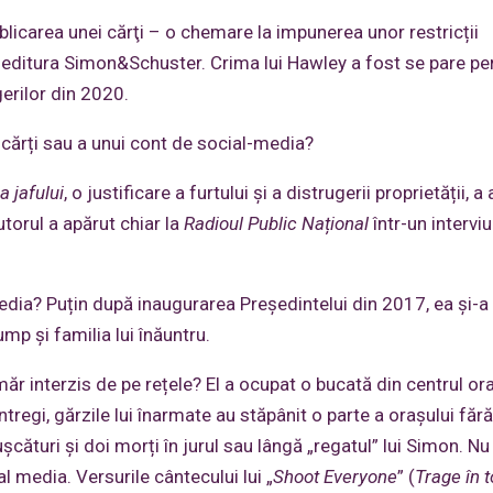
licarea unei cărţi – o chemare la impunerea unor restricții
 editura Simon&Schuster. Crima lui Hawley a fost se pare pe
erilor din 2020.
 cărți sau a unui cont de social-media?
a jafului
, o justificare a furtului și a distrugerii proprietății, a
utorul a apărut chiar la
Radioul Public Național
într-un interviu
dia? Puțin după inaugurarea Președintelui din 2017, ea și-a
mp și familia lui înăuntru.
r interzis de pe rețele? El a ocupat o bucată din centrul ora
ntregi, gărzile lui înarmate au stăpânit o parte a orașului făr
ușcături și doi morți în jurul sau lângă „regatul” lui Simon. Nu
al media. Versurile cântecului lui „
Shoot Everyone
” (
Trage în t