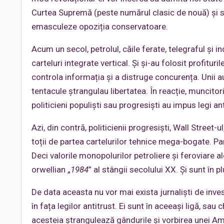
Curtea Supremă (peste numărul clasic de nouă) și să
emasculeze opoziția conservatoare.
Acum un secol, petrolul, căile ferate, telegraful și i
carteluri integrate vertical. Și și-au folosit profitur
controla informația și a distruge concurența. Unii a
tentacule ștrangulau libertatea. În reacție, muncitori
politicieni populiști sau progresiști au impus legi an
Azi, din contră, politicienii progresiști, Wall Street
toții de partea cartelurilor tehnice mega-bogate. Parte
Deci valorile monopolurilor petroliere și feroviare al
orwellian „
1984
” al stângii secolului XX. Și sunt în 
De data aceasta nu vor mai exista jurnaliști de investi
în fața legilor antitrust. Ei sunt în aceeași ligă, sau
acesteia ștrangulează gândurile și vorbirea unei Amer