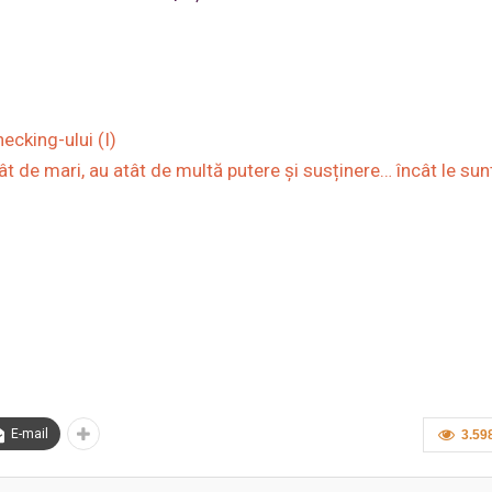
ecking-ului (I)
ât de mari, au atât de multă putere și susținere… încât le sun
E-mail
3.59