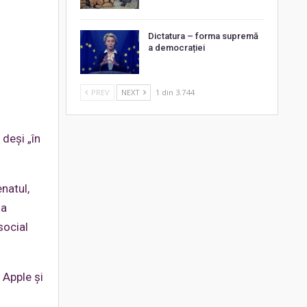
Dictatura – forma supremă
a democrației
PREV
NEXT
1 din 3.744
 deși „în
natul,
 a
social
 Apple și