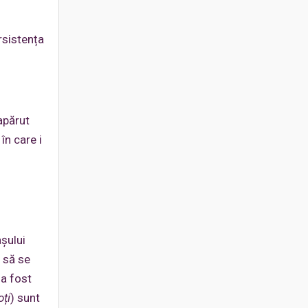
rsistența
 apărut
 în care i
șului
ă să se
 a fost
oți
) sunt