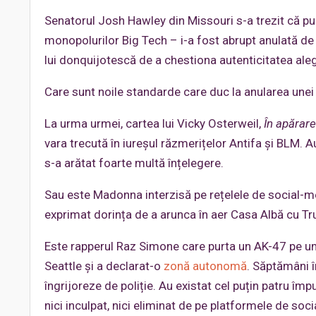
Senatorul Josh Hawley din Missouri s-a trezit că pub
monopolurilor Big Tech – i-a fost abrupt anulată de
lui donquijotescă de a chestiona autenticitatea aleg
Care sunt noile standarde care duc la anularea unei
La urma urmei, cartea lui Vicky Osterweil,
În apărare
vara trecută în iureșul răzmerițelor Antifa și BLM. A
s-a arătat foarte multă înțelegere.
Sau este Madonna interzisă pe rețelele de social-me
exprimat dorința de a arunca în aer Casa Albă cu Tru
Este rapperul Raz Simone care purta un AK-47 pe umă
Seattle și a declarat-o
zonă autonomă
. Săptămâni î
îngrijoreze de poliție. Au existat cel puțin patru împ
nici inculpat, nici eliminat de pe platformele de soci