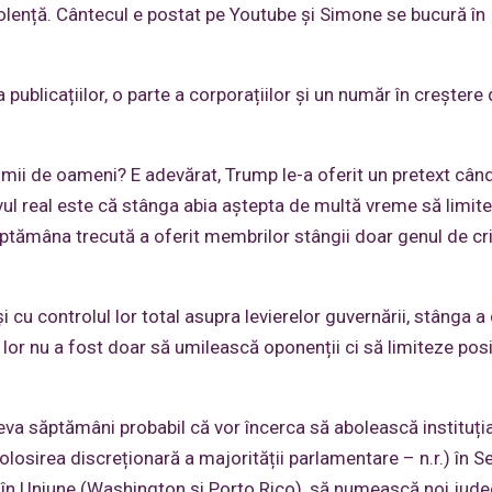
 violență. Cântecul e postat pe Youtube și Simone se bucură în
ublicațiilor, o parte a corporațiilor și un număr în creștere
ii de oameni? E adevărat, Trump le-a oferit un pretext când
ivul real este că stânga abia aștepta de multă vreme să limit
Săptămâna trecută a oferit membrilor stângii doar genul de cr
și cu controlul lor total asupra levierelor guvernării, stânga a
l lor nu a fost doar să umilească oponenții ci să limiteze posi
eva săptămâni probabil că vor încerca să abolească instituți
olosirea discreționară a majorității parlamentare – n.r.) în Se
 în Uniune (Washington și Porto Rico), să numească noi judec