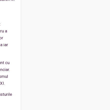
t
tru a
or
a iar
unt cu
nciar.
ismul
XI.
sturile