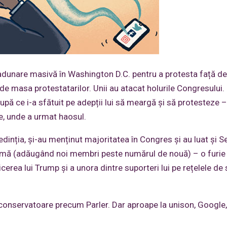
o adunare masivă în Washington D.C. pentru a protesta față de
de masa protestatarilor. Unii au atacat holurile Congresului.
ă ce i-a sfătuit pe adepții lui să meargă și să protesteze –
te, unde a urmat haosul.
inția, şi-au menținut majoritatea în Congres și au luat și Se
mă (adăugând noi membri peste numărul de nouă) – o furie
icerea lui Trump și a unora dintre suporteri lui pe rețelele de 
ai conservatoare precum Parler. Dar aproape la unison, Google,