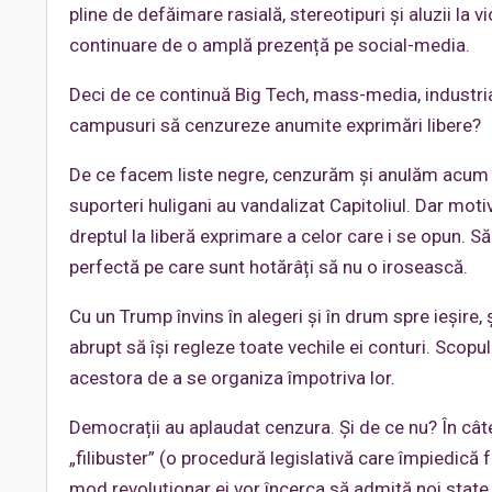
pline de defăimare rasială, stereotipuri și aluzii la
continuare de o amplă prezență pe social-media.
Deci de ce continuă Big Tech, mass-media, industria p
campusuri să cenzureze anumite exprimări libere?
De ce facem liste negre, cenzurăm și anulăm acum m
suporteri huligani au vandalizat Capitoliul. Dar mot
dreptul la liberă exprimare a celor care i se opun. 
perfectă pe care sunt hotărâți să nu o irosească.
Cu un Trump învins în alegeri și în drum spre ieșire, 
abrupt să își regleze toate vechile ei conturi. Scopu
acestora de a se organiza împotriva lor.
Democrații au aplaudat cenzura. Și de ce nu? În cât
„filibuster” (o procedură legislativă care împiedică f
mod revoluționar ei vor încerca să admită noi state