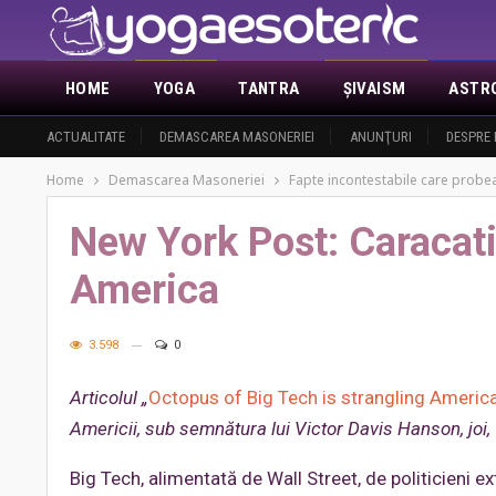
HOME
YOGA
TANTRA
ŞIVAISM
ASTR
ACTUALITATE
DEMASCAREA MASONERIEI
ANUNŢURI
DESPRE 
Home
Demascarea Masoneriei
Fapte incontestabile care probea
New York Post: Caracati
America
3.598
0
Articolul „
Octopus of Big Tech is strangling Americ
Americii, sub semnătura lui Victor Davis Hanson, joi, 
Big Tech, alimentată de Wall Street, de politicieni