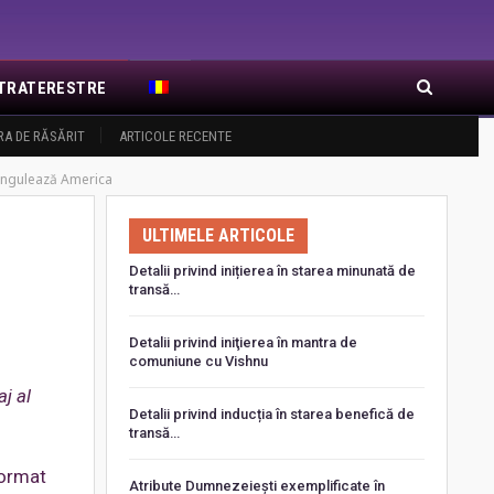
EXTRATERESTRE
RA DE RĂSĂRIT
ARTICOLE RECENTE
rangulează America
ULTIMELE ARTICOLE
Detalii privind inițierea în starea minunată de
transă…
Detalii privind iniţierea în mantra de
comuniune cu Vishnu
aj al
Detalii privind inducția în starea benefică de
transă…
format
Atribute Dumnezeiești exemplificate în