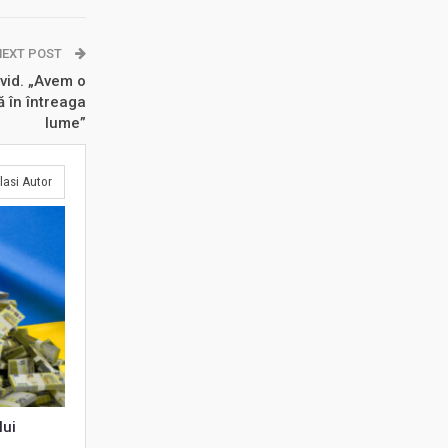
NEXT POST
vid. „Avem o
 în întreaga
lume”
lasi Autor
lui