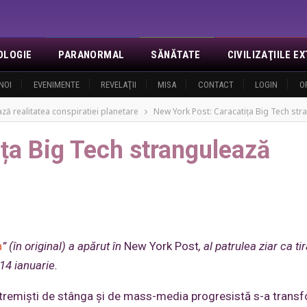
OLOGIE
PARANORMAL
SĂNĂTATE
CIVILIZAŢIILE 
NOI
EVENIMENTE
REVELAŢII
MISA
CONTACT
LOGIN
O
ză realitatea conspiratiei planetare
New York Post: Caracatița Big Tech st
ța Big Tech strangulează
a
”
(în original) a apărut în
New York Post
, al patrulea ziar ca tir
14 ianuarie.
 extremiști de stânga și de mass-media progresistă s-a trans