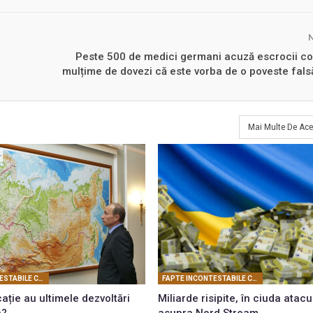
Peste 500 de medici germani acuză escrocii co
mulțime de dovezi că este vorba de o poveste falsă
Mai Multe De Ace
FAPTE INCONTESTABILE CARE PROBEAZĂ REALITATEA CONSPIRATIEI PLANETARE
FAPTE INCONTESTABILE CARE PROBEAZĂ REALITATEA CONSPIRATIEI PLANETARE
ație au ultimele dezvoltări
Miliarde risipite, în ciuda atacu
a?
asupra Nord Stream