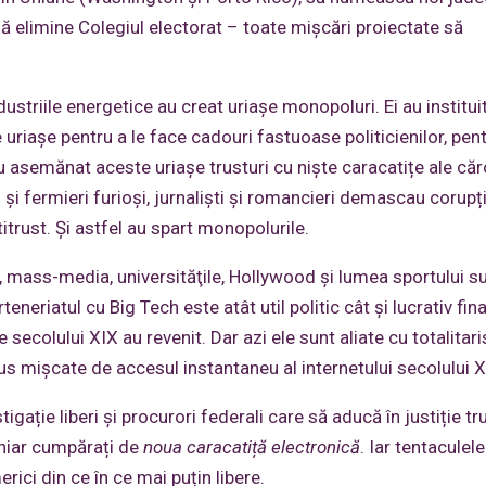
 elimine Colegiul electorat – toate mișcări proiectate să
ndustriile energetice au creat uriașe monopoluri. Ei au institui
ile uriașe pentru a le face cadouri fastuoase politicienilor, pen
u asemănat aceste uriașe trusturi cu niște caracatițe ale căr
 și fermieri furioși, jurnaliști și romancieri demascau corupți
titrust. Şi astfel au spart monopolurile.
-ul, mass-media, universităţile, Hollywood și lumea sportului s
neriatul cu Big Tech este atât util politic cât și lucrativ fina
e secolului XIX au revenit. Dar azi ele sunt aliate cu totalitar
plus mișcate de accesul instantaneu al internetului secolului X
gație liberi și procurori federali care să aducă în justiție tru
 chiar cumpărați de
noua caracatiță electronică
. Iar tentaculele
ici din ce în ce mai puțin libere.