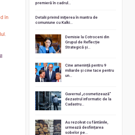
premieră în cadrul…
d în
Detalii privind iniţierea în mantra de
comuniune cu Kalki…
lul
.
Demisie la Cotroceni din
Grupul de Reflecție
Strategică și…
îl
Cine amenință pentru 9
miliarde și cine tace pentru
un…
Guvernul „cosmetizează”
dezastrul informatic de la
Cadastru…
Au rezolvat cu fântânile,
urmează desființarea
sobelor pe…