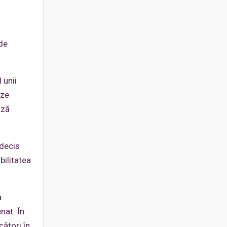
 de
 unii
eze
iză
 decis
bilitatea
a
nat. În
ători în