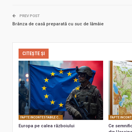
PREV POST
Brânza de casă preparată cu suc de lămâie
CITEȘTE ȘI
FAPTE INCONTESTABILE CARE PROBEAZĂ REALITATEA CONSPIRATIEI PLANETARE
Europa pe calea războiului
Ce semnific
din Ucrain