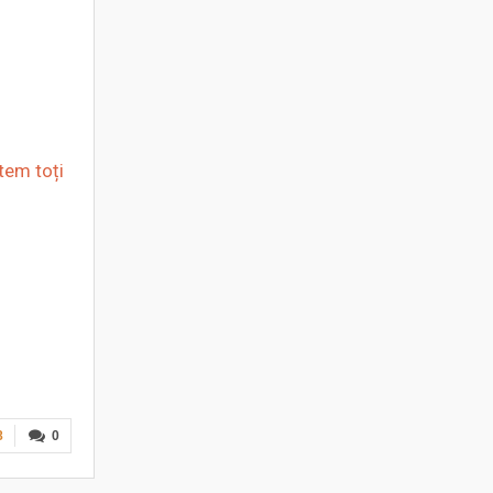
tem toți
8
0