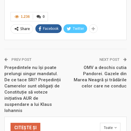
1.236
0
Share
Facebook
Twitter
PREV POST
NEXT POST
Președintele nu își poate
OMV a deschis cutia
prelungi singur mandatul.
Pandorei. Gazele din
De ce tace SRI? Președinții
Marea Neagră și trădările
Camerelor sunt obligați de
celor care ne conduc
Constituție să voteze
inițiativa AUR de
suspendare a lui Klaus
Iohannis
CITEȘTE ȘI
Toate