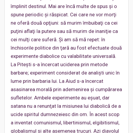
împlinit destinul. Mai are încă multe de spus şi o
spune periodic şi răspicat. Cei care ne vor morţi
ne oferă două opţiuni: să murim îmbuibaţi ca cei
puţini aflaţi la putere sau să murim de inaniţie ca
cei mulţi care suferă. Şi am să mă repet: în
închisorile politice din ţară au fost efectuate două
experimente diabolice cu valabilitate universală.
La Piteşti s-a încercat uciderea prin metode
barbare; experiment considerat de analişti unic în
lume prin barbaria lui. La Aiud s-a încercat
asasinarea morală prin ademenirea şi cumpărarea
sufletelor. Ambele experimente au eşuat, dar
satana nu a renunţat la misiunea lui diabolică de a
ucide spiritul dumnezeiesc din om. În acest scop
a inventat comunismul, libertinismul, elgibitismul,
globalismul şi alte asemenea trucuri. Azi diavolul