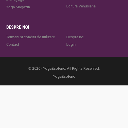
Editura Venusiana
Yoga Magazin
DESPRE NOI
Termeni și condiții de utilizare
Despre noi
Contact
Login
© 2026 - YogaEsoteric. All Rights Reserved.
YogaEsoteric