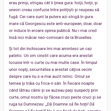
erau prinşi, strigau cât îi ţinea gura: hoţii, hoţii, şi
uneori creau confuzie între poliţişti şi reuşeau să
fugă. Cei care sunt la putere azi strigă în gura
mare că Georgescu este anti-european, doar, doar
or induce în eroare opinia publică. Nu-i mai cred
însă nici măcar neo-comisarii de la Bruxelles.
Şi tot din închisoare îmi mai amintesc un caz
patetic. Un om cinstit care acuma era arestat
locuise într-o curte cu mai multe case. În timpul
unor nopţi, securitatea a arestat câţiva vecini
despre care nu s-a mai auzit nimic. Omul se
temea şi trăia cu frica-n sân. În fiecare noapte
când lătrau câinii şi se auzeau paşi suspecţi prin
curte, omul nostru îşi făcea cruci peste cruci şi se
ruga lui Dumnezeu: „
Dă Doamne să fie hoţii! Dă
Doamne să fie hoţii!
” Nu îi era frică de hoţi, aceştia