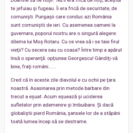
te jefuiau şi fugeau. Îi era frică de securitate, de
comunişti. Pungaşii care conduc azi România
sunt comuniştii de ieri. Cu asemenea oameni la
guvernare, poporul nostru are o singură alegere:
dilema lui Moș Rotaru. Cu ce vrea să i se taie firul
vieţii? Cu secera sau cu coasa? Între timp a apărut
însă o speranţă: opţiunea Georgescu! Gândiţi-vă
bine, fraţi români…….
Cred că în aceste zile diavolul e cu ochii pe ţara
noastră. Asasinarea prin metode barbare din
trecut a eşuat. Acum eşuează şi uciderea
sufletelor prin ademenire şi îmbuibare. Şi dacă
globaliştii pierd România, şansele lor de a stăpâni
toată lumea încep să se destrame.