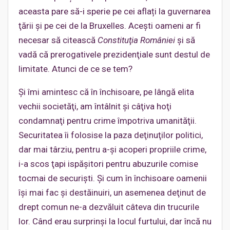
aceasta pare să-i sperie pe cei aflați la guvernarea
ţării şi pe cei de la Bruxelles. Aceşti oameni ar fi
necesar să citească
Constituţia României
şi să
vadă că prerogativele prezidenţiale sunt destul de
limitate. Atunci de ce se tem?
Şi îmi amintesc că în închisoare, pe lângă elita
vechii societăţi, am întâlnit şi câţiva hoţi
condamnaţi pentru crime împotriva umanităţii.
Securitatea îi folosise la paza deţinuţilor politici,
dar mai târziu, pentru a-şi acoperi propriile crime,
i-a scos ţapi ispăşitori pentru abuzurile comise
tocmai de securişti. Şi cum în închisoare oamenii
îşi mai fac şi destăinuiri, un asemenea deţinut de
drept comun ne-a dezvăluit câteva din trucurile
lor. Când erau surprinşi la locul furtului, dar încă nu