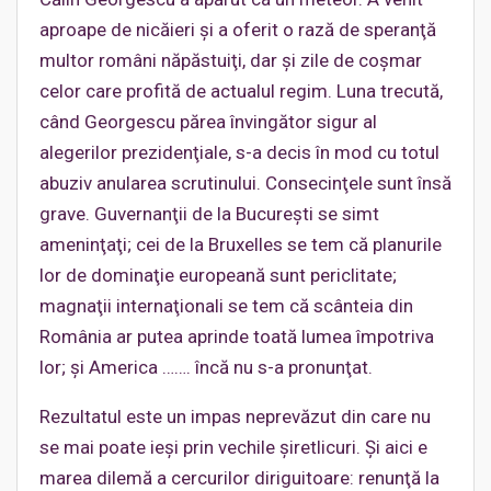
aproape de nicăieri şi a oferit o rază de speranţă
multor români năpăstuiţi, dar şi zile de coșmar
celor care profită de actualul regim. Luna trecută,
când Georgescu părea învingător sigur al
alegerilor prezidenţiale, s-a decis în mod cu totul
abuziv anularea scrutinului. Consecinţele sunt însă
grave. Guvernanţii de la Bucureşti se simt
ameninţaţi; cei de la Bruxelles se tem că planurile
lor de dominaţie europeană sunt periclitate;
magnaţii internaţionali se tem că scânteia din
România ar putea aprinde toată lumea împotriva
lor; şi America ……. încă nu s-a pronunţat.
Rezultatul este un impas neprevăzut din care nu
se mai poate ieşi prin vechile şiretlicuri. Şi aici e
marea dilemă a cercurilor diriguitoare: renunţă la