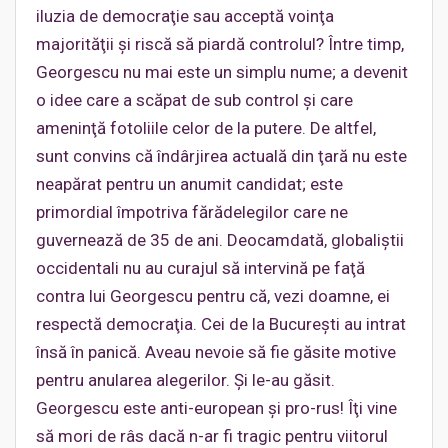
iluzia de democraţie sau acceptă voinţa
majorităţii şi riscă să piardă controlul? Între timp,
Georgescu nu mai este un simplu nume; a devenit
o idee care a scăpat de sub control şi care
ameninţă fotoliile celor de la putere. De altfel,
sunt convins că îndârjirea actuală din ţară nu este
neapărat pentru un anumit candidat; este
primordial împotriva fărădelegilor care ne
guvernează de 35 de ani. Deocamdată, globaliştii
occidentali nu au curajul să intervină pe faţă
contra lui Georgescu pentru că, vezi doamne, ei
respectă democraţia. Cei de la Bucureşti au intrat
însă în panică. Aveau nevoie să fie găsite motive
pentru anularea alegerilor. Şi le-au găsit.
Georgescu este anti-european şi pro-rus! Îţi vine
să mori de râs dacă n-ar fi tragic pentru viitorul