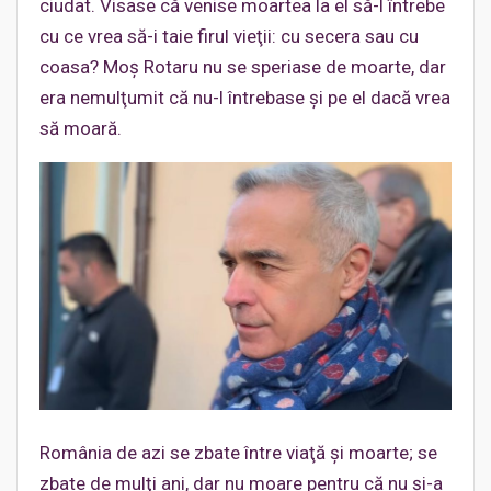
ciudat. Visase că venise moartea la el să-l întrebe
cu ce vrea să-i taie firul vieţii: cu secera sau cu
coasa? Moş Rotaru nu se speriase de moarte, dar
era nemulţumit că nu-l întrebase şi pe el dacă vrea
să moară.
România de azi se zbate între viaţă şi moarte; se
zbate de mulţi ani, dar nu moare pentru că nu şi-a