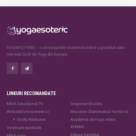
YOGAESOTERIC - o enciclopedie ezoterică online și portalul celei
mai mari Școli de Yoga din Europa.
LINKURI RECOMANDATE
MISA Senzaţional TV
Gregorian Bivolaru
AtributeDumnezeiesti.ro
Mișcarea Charismatică Teofanică
Godly Attributes
Academia de Yoga online
ATMAN
Vindecare spirituală
Editura Ganesha
MISA.yoga