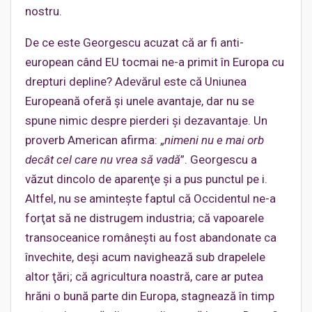
nostru.
De ce este Georgescu acuzat că ar fi anti-
european când EU tocmai ne-a primit în Europa cu
drepturi depline? Adevărul este că Uniunea
Europeană oferă şi unele avantaje, dar nu se
spune nimic despre pierderi şi dezavantaje. Un
proverb American afirma: „
nimeni nu e mai orb
decât cel care nu vrea să vadă
”. Georgescu a
văzut dincolo de aparenţe şi a pus punctul pe i.
Altfel, nu se aminteşte faptul că Occidentul ne-a
forţat să ne distrugem industria; că vapoarele
transoceanice româneşti au fost abandonate ca
învechite, deşi acum navighează sub drapelele
altor ţări; că agricultura noastră, care ar putea
hrăni o bună parte din Europa, stagnează în timp