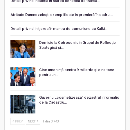
Detalii privind inducția în starea benefică de transă…
Atribute Dumnezeiești exemplificate în premieră în cadrul…
Detalii privind iniţierea în mantra de comuniune cu Kalki…
Demisie la Cotroceni din Grupul de Reflecție
Strategică și…
Cine amenință pentru 9 miliarde și cine tace
pentru un…
Guvernul „cosmetizează” dezastrul informatic
de la Cadastru…
PREV
NEXT
1 din 3.743