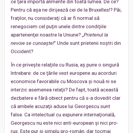
ce ţara importă alimente din toată lumea. De ce?
Pentru că aşa ne dirijează cei de la Bruxelles!? Păi,
fraţilor, nu consideraţi că ar fi normal să
renegociem cel puţin unele dintre condiţiile
apartenenţei noastre la Uniune? „
Prietenul la
nevoie se cunoaşte!
” Unde sunt prietenii noştri din
Occident?
În ce priveşte relaţiile cu Rusia, aş pune o singură
întrebare: de ce ţările vest europene au acorduri
economice favorabile cu Moscova şi nouă ni se
interzic asemenea relaţii? De fapt, toată această
dezbatere e fără obiect pentru că s-a dovedit clar
că ambele acuzaţii aduse lui Georgescu sunt
false. Ca intelectual cu expunere internaţională,
Georgescu nu este nici anti-european şi nici pro-
rus. Este pur şi simplu pro-român, dar tocmai