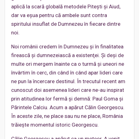
aplică la scară globală metodele Piteşti şi Aiud,
dar va eşua pentru că ambele sunt contra
spiritului insuflat de Dumnezeu în fiecare dintre
noi.
Noi românii credem în Dumnezeu şi în finalitatea
firească şi dumnezeiască a existenţei. Şi deşi de
multe ori mergem înainte ca o turmă şi uneori ne
învârtim în cerc, din când în când apar lideri care
ne pun la încercare destinul. În trecutul recent am
cunoscut doi asemenea lideri care ne-au inspirat
prin atitudinea lor fermă şi demnă: Paul Goma şi
Părintele Calciu. Acum a apărut Călin Georgescu.
În aceste zile, ne place sau nu ne place, România
trăieşte momentul istoric Georgescu.
Călin Georgescu a apărut ca un meteor. A venit