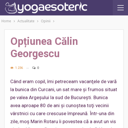
Home
Actualitate
Opinii
Opțiunea Călin
Georgescu
1.236
0
Când eram copil, îmi petreceam vacanţele de vară
la bunica din Curcani, un sat mare şi frumos situat
pe valea Argeșului la sud de Bucureşti. Bunica
avea aproape 80 de ani şi cunoştea toţi vecinii
vârstnici cu care crescuse împreună. Într-una din
zile, moş Marin Rotaru îi povestea că a avut un vis