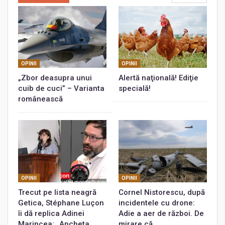
OPINII
OPINII
„Zbor deasupra unui
Alertă naţională! Ediţie
cuib de cuci” – Varianta
specială!
românească
OPINII
OPINII
Trecut pe lista neagră
Cornel Nistorescu, după
Getica, Stéphane Luçon
incidentele cu drone:
îi dă replica Adinei
Adie a aer de război. De
Marincea: „Ancheta…
mirare că…