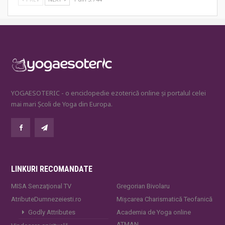
YOGAESOTERIC - o enciclopedie ezoterică online și portalul celei
mai mari Școli de Yoga din Europa.
LINKURI RECOMANDATE
MISA Senzaţional TV
Gregorian Bivolaru
AtributeDumnezeiesti.ro
Mișcarea Charismatică Teofanică
Godly Attributes
Academia de Yoga online
ATMAN