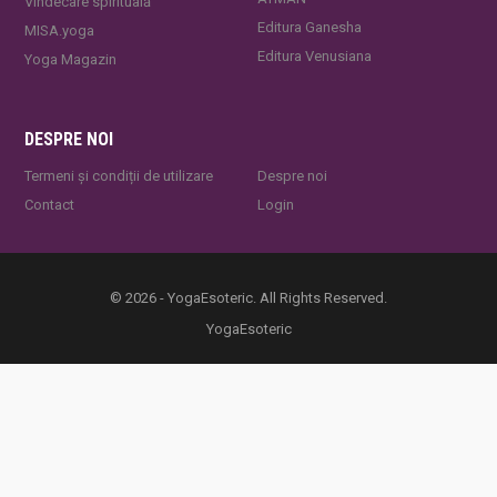
Vindecare spirituală
Editura Ganesha
MISA.yoga
Editura Venusiana
Yoga Magazin
DESPRE NOI
Termeni și condiții de utilizare
Despre noi
Contact
Login
© 2026 - YogaEsoteric. All Rights Reserved.
YogaEsoteric