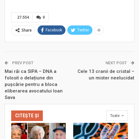
27.554
0
Share
Facebook
Twitter
PREV POST
NEXT POST
Mai răi ca SIPA – DNA a
Cele 13 cranii de cristal –
folosit o delațiune din
un mister neelucidat
pușcărie pentru a bloca
eliberarea avocatului Ioan
Sava
CITEȘTE ȘI
Toate