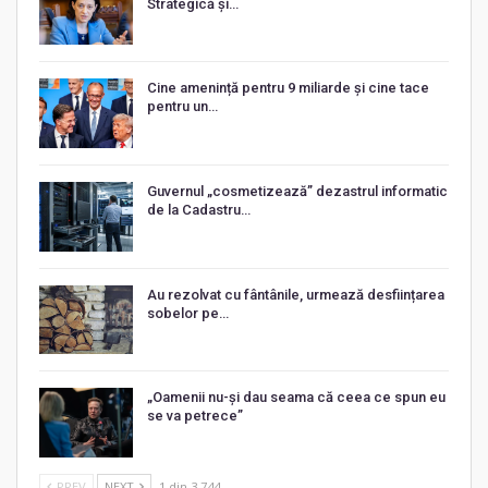
Strategică și…
Cine amenință pentru 9 miliarde și cine tace
pentru un…
Guvernul „cosmetizează” dezastrul informatic
de la Cadastru…
Au rezolvat cu fântânile, urmează desființarea
sobelor pe…
„Oamenii nu-și dau seama că ceea ce spun eu
se va petrece”
PREV
NEXT
1 din 3.744