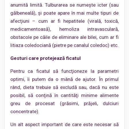
anumită limită. Tulburarea se numeşte icter (sau
gălbeneală), şi poate apare în mai multe tipuri de
afecţiuni – cum ar fi hepatitele (virală, toxică,
medicamentoasă), hemoliza intravasculară,
obstacole pe căile de eliminare ale bilei, cum ar fi
litiaza coledociană (pietre pe canalul coledoc) etc.
Gesturi care protejează ficatul
Pentru ca ficatul să funcţioneze la parametri
optimi, îi putem da o mână de ajutor. În primul
rând, dieta trebuie să excludă sau, dacă nu este
posibil, să conţină în cantităţi minime alimente
greu de procesat (grăsimi, prăjeli, dulciuri
concentrate).
Un alt aspect important de care este necesar să