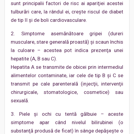
sunt principalii factori de risc ai apariţiei acestei
tulburări care, la rândul ei, creşte riscul de diabet
de tip II şi de boli cardiovasculare.
2. Simptome asemănătoare gripei (dureri
musculare, stare generală proastă) şi scaun închis
la culoare – acestea pot indica prezenţa unei
hepatite (A, B sau C).
Hepatita A se transmite de obicei prin intermediul
alimentelor contaminate, iar cele de tip B şi C se
transmit pe cale parenterală (injecţii, intervenţii
chirurgicale, stomatologice, cosmetice) sau
sexuală.
3. Piele şi ochi cu tentă gălbuie – aceste
simptome apar când nivelul bilirubinei (o
substanţă produsă de ficat) în sânge depăşeşte o