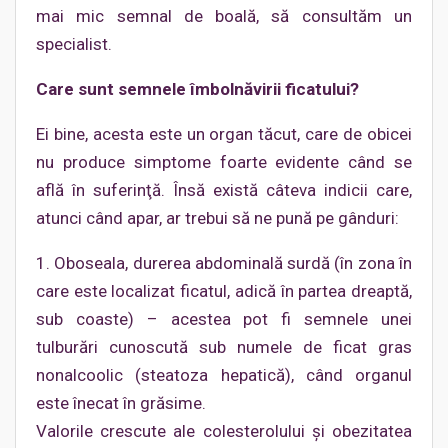
mai mic semnal de boală, să consultăm un
specialist.
Care sunt semnele îmbolnăvirii ficatului?
Ei bine, acesta este un organ tăcut, care de obicei
nu produce simptome foarte evidente când se
află în suferinţă. Însă există câteva indicii care,
atunci când apar, ar trebui să ne pună pe gânduri:
1. Oboseala, durerea abdominală surdă (în zona în
care este localizat ficatul, adică în partea dreaptă,
sub coaste) – acestea pot fi semnele unei
tulburări cunoscută sub numele de ficat gras
nonalcoolic (steatoza hepatică), când organul
este înecat în grăsime.
Valorile crescute ale colesterolului şi obezitatea