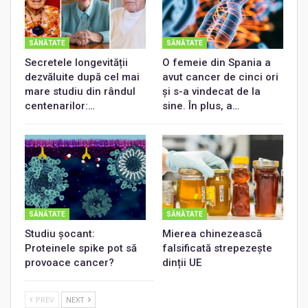
SĂNĂTATE
SĂNĂTATE
Secretele longevității
O femeie din Spania a
dezvăluite după cel mai
avut cancer de cinci ori
mare studiu din rândul
și s-a vindecat de la
centenarilor:…
sine. În plus, a…
SĂNĂTATE
SĂNĂTATE
Studiu șocant:
Mierea chinezească
Proteinele spike pot să
falsificată strepezește
provoace cancer?
dinții UE
PREV
NEXT