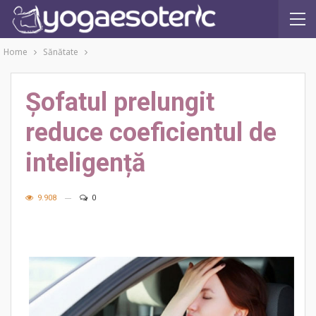
Home
Sănătate
Șofatul prelungit
reduce coeficientul de
inteligență
9.908
0