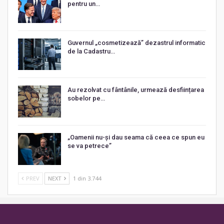
pentru un…
Guvernul „cosmetizează” dezastrul informatic
de la Cadastru…
Au rezolvat cu fântânile, urmează desființarea
sobelor pe…
„Oamenii nu-și dau seama că ceea ce spun eu
se va petrece”
PREV
NEXT
1 din 3.744