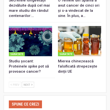
Secretele longevității
O femeie din Spania a
dezvăluite după cel mai
avut cancer de cinci ori
mare studiu din rândul
și s-a vindecat de la
centenarilor:…
sine. În plus, a…
SĂNĂTATE
SĂNĂTATE
Studiu șocant:
Mierea chinezească
Proteinele spike pot să
falsificată strepezește
provoace cancer?
dinții UE
PREV
NEXT
SPUNE CE CREZI