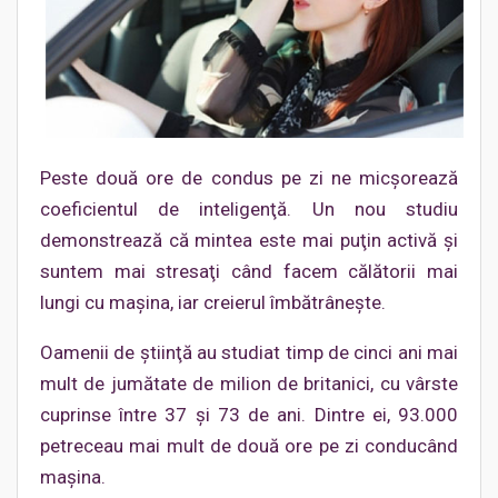
Peste două ore de condus pe zi ne micşorează
coeficientul de inteligenţă. Un nou studiu
demonstrează că mintea este mai puţin activă şi
suntem mai stresaţi când facem călătorii mai
lungi cu maşina, iar creierul îmbătrânește.
Oamenii de ştiinţă au studiat timp de cinci ani mai
mult de jumătate de milion de britanici, cu vârste
cuprinse între 37 şi 73 de ani. Dintre ei, 93.000
petreceau mai mult de două ore pe zi conducând
maşina.