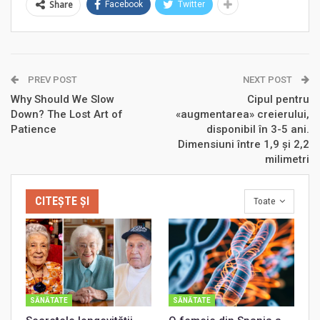
Share
Facebook
Twitter
PREV POST
NEXT POST
Why Should We Slow
Cipul pentru
Down? The Lost Art of
«augmentarea» creierului,
Patience
disponibil în 3-5 ani.
Dimensiuni între 1,9 şi 2,2
milimetri
CITEȘTE ȘI
Toate
SĂNĂTATE
SĂNĂTATE