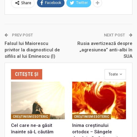
Share
Facebook
Twitter
PREV POST
NEXT POST
Falsul lui Maiorescu
Rusia avertizează despre
privitor la diagnosticul de
„agresiunea” anti-albi în
sifilis al lui Eminescu (I)
SUA
CITEȘTE ȘI
Toate
CREŞTINISM ESOTERIC
CREŞTINISM ESOTERIC
Cel care ne-a găsit
Inima creștinului
înainte să-L căutăm
ortodox – Sângele