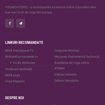
YOGAESOTERIC - o enciclopedie ezoterică online și portalul celei
mai mari Școli de Yoga din Europa.
LINKURI RECOMANDATE
MISA Senzaţional TV
Gregorian Bivolaru
AtributeDumnezeiesti.ro
Mișcarea Charismatică Teofanică
Godly Attributes
Academia de Yoga online
ATMAN
Vindecare spirituală
Editura Ganesha
MISA.yoga
Editura Venusiana
Yoga Magazin
DESPRE NOI