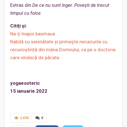
Extras din
De ce nu sunt înger. Povești de trecut
timpul cu folos
Citiți și:
Na-ți înapoi basmaua
Rabdă cu seninătate și primește necazurile cu
recunoștință din mâna Domnului, ca pe o doctorie
care vindecă de păcate
yogaesoteric
15 ianuarie 2022
1.035
0