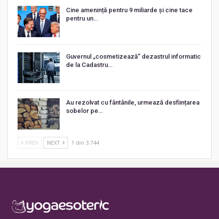
Cine amenință pentru 9 miliarde și cine tace
pentru un…
Guvernul „cosmetizează” dezastrul informatic
de la Cadastru…
Au rezolvat cu fântânile, urmează desființarea
sobelor pe…
PREV
NEXT
1 din 3.744