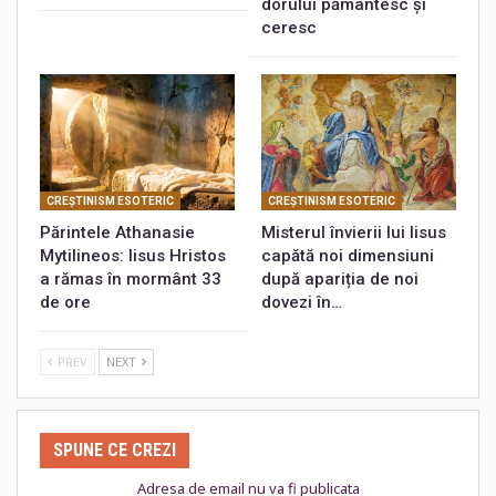
dorului pământesc și
ceresc
CREŞTINISM ESOTERIC
CREŞTINISM ESOTERIC
Părintele Athanasie
Misterul învierii lui Iisus
Mytilineos: Iisus Hristos
capătă noi dimensiuni
a rămas în mormânt 33
după apariția de noi
de ore
dovezi în…
PREV
NEXT
SPUNE CE CREZI
Adresa de email nu va fi publicata