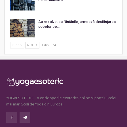
Au rezolvat cu fântânile, urmează desființarea
sobelor pe…
PREV
NEXT
1 din 3.743
YOGAESOTERIC - o enciclopedie ezoterică online și portalul celei
mai mari Școli de Yoga din Europa.