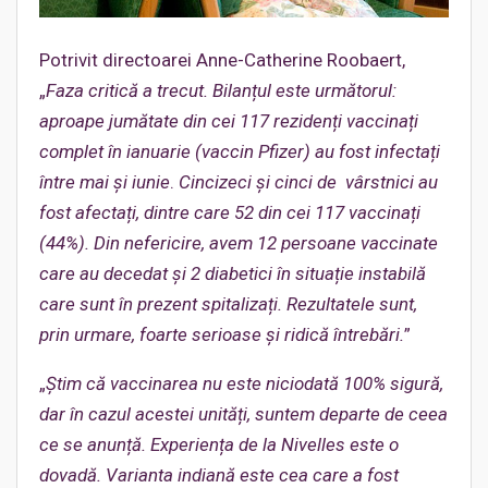
Potrivit directoarei Anne-Catherine Roobaert,
„
Faza critică a trecut. Bilanțul este următorul:
aproape jumătate din cei 117 rezidenți vaccinați
complet în ianuarie (vaccin Pfizer) au fost infectați
între mai și iunie
.
Cincizeci și cinci de vârstnici au
fost afectați, dintre care 52 din cei 117 vaccinați
(44%). Din nefericire, avem 12 persoane vaccinate
care au decedat și 2 diabetici în situație instabilă
care sunt în prezent spitalizați. Rezultatele sunt,
prin urmare, foarte serioase și ridică întrebări.
”
„
Știm că vaccinarea nu este niciodată 100% sigură,
dar în cazul acestei unități, suntem departe de ceea
ce se anunță. Experiența de la Nivelles este o
dovadă. Varianta indiană este cea care a fost