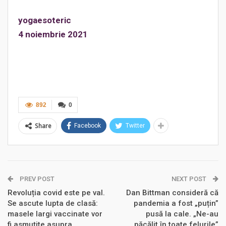
yogaesoteric
4 noiembrie 2021
892
0
Share
Facebook
Twitter
PREV POST
NEXT POST
Revoluția covid este pe val.
Dan Bittman consideră că
Se ascute lupta de clasă:
pandemia a fost „puțin”
masele largi vaccinate vor
pusă la cale. „Ne-au
fi asmuțite asupra
păcălit în toate felurile”