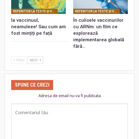
REFERITOR LA TESTE ŞI VACCINURI
REFERITOR LA TESTE ŞI VACCINURI
Ia vaccinuul,
În culisele vaccinurilor
neamuleee! Sau cum am
cu ARNm: un film ce
fost mințiți pe față
explorează
implementarea globală
fără…
PREV
NEXT
SPUNE CE CREZI
Adresa de email nu va fi publicata