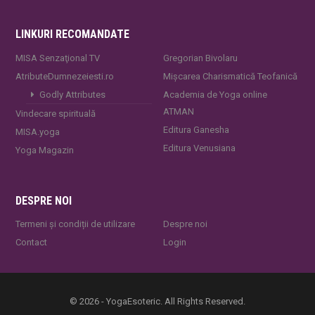
LINKURI RECOMANDATE
MISA Senzaţional TV
Gregorian Bivolaru
AtributeDumnezeiesti.ro
Mișcarea Charismatică Teofanică
Godly Attributes
Academia de Yoga online
ATMAN
Vindecare spirituală
Editura Ganesha
MISA.yoga
Editura Venusiana
Yoga Magazin
DESPRE NOI
Termeni și condiții de utilizare
Despre noi
Contact
Login
© 2026 - YogaEsoteric. All Rights Reserved.