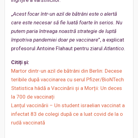
îngrijire a vârstnicilor.
„
Acest focar într-un azil de bătrâni este o alertă
care este necesar să fie luată foarte în serios. Nu
putem paria întreaga noastră strategie de luptă
împotriva pandemiei doar pe vaccinare
”, a explicat
profesorul Antoine Flahaut pentru ziarul
Atlantico
.
Citiți și:
Martor dintr-un azil de bătrâni din Berlin: Decese
teribile după vaccinarea cu serul Pfizer/BioNTech
Statistica hâdă a Vaccinării și a Morții: Un deces
la 700 de vaccinați
Lanțul vaccinării – Un student israelian vaccinat a
infectat 83 de colegi după ce a luat covid de la o
rudă vaccinată