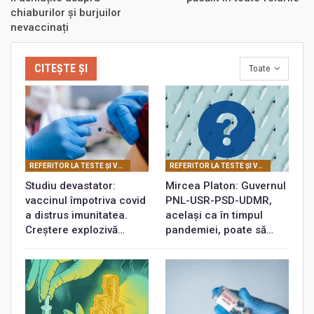
chiaburilor și burjuilor
nevaccinați
CITEȘTE ȘI
Toate
REFERITOR LA TESTE ŞI VACCINURI
REFERITOR LA TESTE ŞI VACCINURI
Studiu devastator:
Mircea Platon: Guvernul
vaccinul împotriva covid
PNL-USR-PSD-UDMR,
a distrus imunitatea.
același ca în timpul
Creștere explozivă…
pandemiei, poate să…