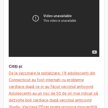
Citiți și:
De la vaccinare la spitalizare: 18 adolescenți din
Connecticut au fost internați cu probleme
cardiace după ce și-au făcut vaccinul anticovid
Adolescenții au un risc de 50 de ori mai ridicat să
dezvolte boli cardiace după vaccinul anticovid
Studiu: Vaccinul Pfizer poate provoca miocardită