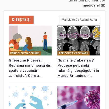
dictaturii biometrico-
medicale! (II)
CITEȘTE ȘI
Mai Multe De Acelasi Autor
PERICOLELE VACCINĂRII
PERICOLELE VACCINĂRII
Gheorghe Piperea:
Nu mai e „fake news”:
Reclama mincinoasă din
Procese pe bandă
spatele vaccinării
rulantă și despăgubiri în
„altruiste”: Cum a…
Marea Britanie din…