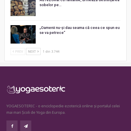
sobelor pe…
„Oamenii nu-și dau seama că ceea ce spun eu
se va petrece”
PREV
NEXT
1 din 3.744
YOGAESOTERIC - o enciclopedie ezoterică online și portalul celei
mai mari Școli de Yoga din Europa.