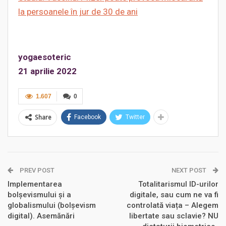
la persoanele în jur de 30 de ani
yogaesoteric
21
aprilie 2022
1.607
0
Share
Facebook
Twitter
PREV POST
NEXT POST
Implementarea
Totalitarismul ID-urilor
bolșevismului și a
digitale, sau cum ne va fi
globalismului (bolșevism
controlată viața – Alegem
digital). Asemănări
libertate sau sclavie? NU