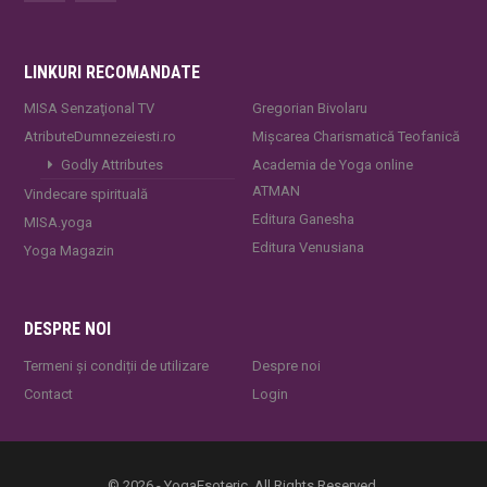
LINKURI RECOMANDATE
MISA Senzaţional TV
Gregorian Bivolaru
AtributeDumnezeiesti.ro
Mișcarea Charismatică Teofanică
Godly Attributes
Academia de Yoga online
ATMAN
Vindecare spirituală
Editura Ganesha
MISA.yoga
Editura Venusiana
Yoga Magazin
DESPRE NOI
Termeni și condiții de utilizare
Despre noi
Contact
Login
© 2026 - YogaEsoteric. All Rights Reserved.