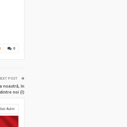
3
0
NEXT POST
a noastră, în
dintre noi (I)
lasi Autor