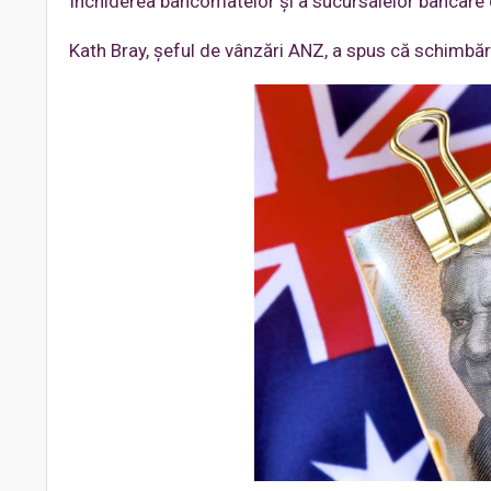
Închiderea bancomatelor și a sucursalelor bancare 
Kath Bray, șeful de vânzări ANZ, a spus că schimbări