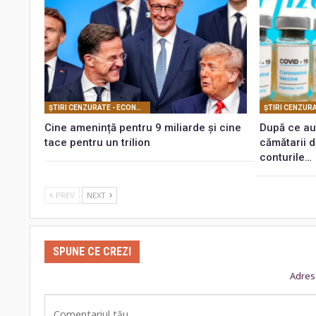
ŞTIRI CENZURATE - ECONOMIC
Cine amenință pentru 9 miliarde și cine
După ce a
tace pentru un trilion
cămătarii d
conturile…
PREV
NEXT
SPUNE CE CREZI
Adresa