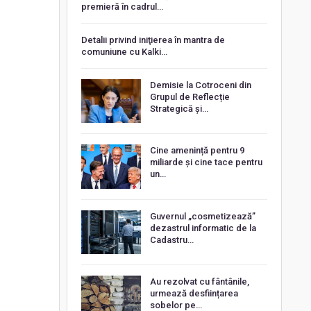
premieră în cadrul…
Detalii privind iniţierea în mantra de
comuniune cu Kalki…
Demisie la Cotroceni din
Grupul de Reflecție
Strategică și…
Cine amenință pentru 9
miliarde și cine tace pentru
un…
Guvernul „cosmetizează”
dezastrul informatic de la
Cadastru…
Au rezolvat cu fântânile,
urmează desființarea
sobelor pe…