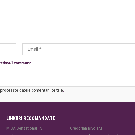
xt time I comment.
procesate datele comentariilor tale
.
LINKURI RECOMANDATE
MISA Senzaţional TV
Gregorian Bivolaru