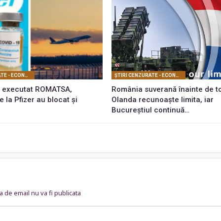
ŞTIRI CENZURATE - ECONOMIC
ŞTIRI CENZURATE - ECONOMIC
u executat ROMATSA,
România suverană înainte de to
e la Pfizer au blocat și
Olanda recunoaște limita, iar
Bucureștiul continuă…
 de email nu va fi publicata