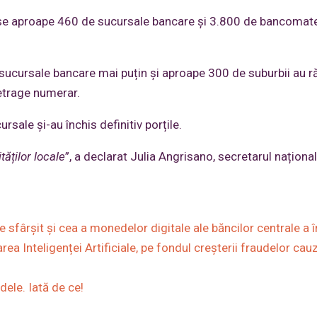
hise aproape 460 de sucursale bancare și 3.800 de bancomat
sucursale bancare mai puțin și aproape 300 de suburbii au 
etrage numerar.
rsale și-au închis definitiv porțile.
ăților locale
”, a declarat Julia Angrisano, secretarul național
e sfârșit și cea a monedelor digitale ale băncilor centrale a 
rea Inteligenței Artificiale, pe fondul creșterii fraudelor cau
dele. Iată de ce!