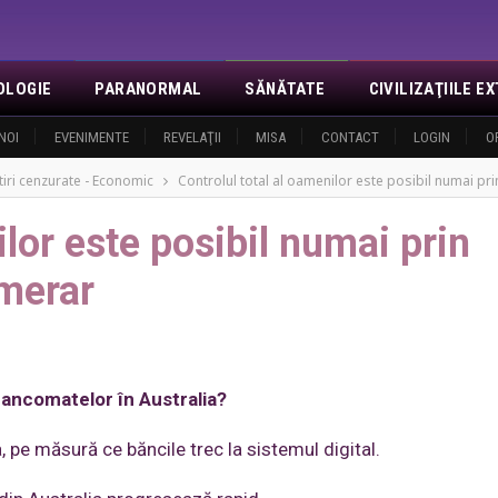
OLOGIE
PARANORMAL
SĂNĂTATE
CIVILIZAŢIILE 
NOI
EVENIMENTE
REVELAŢII
MISA
CONTACT
LOGIN
O
tiri cenzurate - Economic
Controlul total al oamenilor este posibil numai pr
ilor este posibil numai prin
umerar
bancomatelor în Australia?
, pe măsură ce băncile trec la sistemul digital.