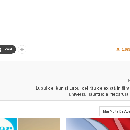
E-mail
1.68
Lupul cel bun și Lupul cel rău ce există în ființ
universul lăuntric al fiecăruia 
Mai Multe De Ace