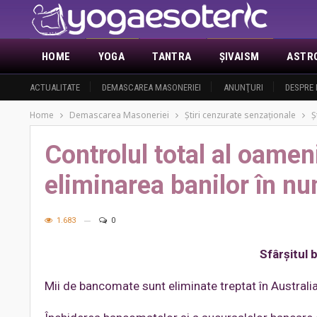
HOME
YOGA
TANTRA
ŞIVAISM
ASTR
ACTUALITATE
DEMASCAREA MASONERIEI
ANUNŢURI
DESPRE 
Home
Demascarea Masoneriei
Ştiri cenzurate senzaţionale
Ş
Controlul total al oamen
eliminarea banilor în n
1.683
0
Sfârșitul 
Mii de bancomate sunt eliminate treptat în Australia