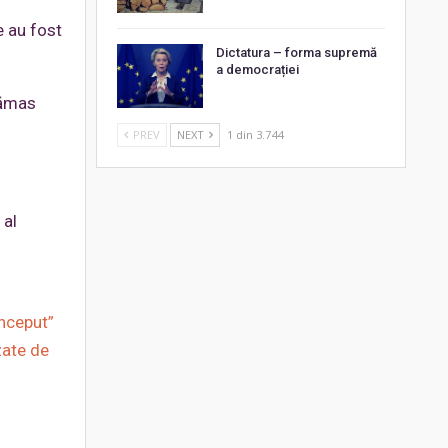
e au fost
Dictatura – forma supremă
a democrației
rămas
PREV
NEXT
1 din 3.744
 al
început”
zate de