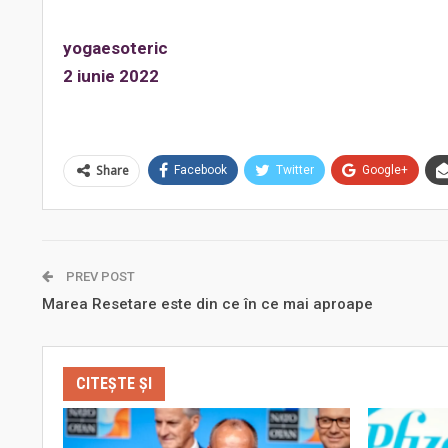
yogaesoteric
2 iunie 2022
Share
Facebook
Twitter
Google+
PREV POST
Marea Resetare este din ce în ce mai aproape
CITEȘTE ȘI