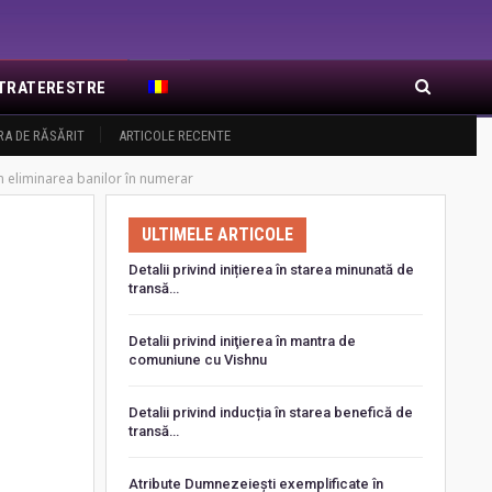
EXTRATERESTRE
RA DE RĂSĂRIT
ARTICOLE RECENTE
in eliminarea banilor în numerar
ULTIMELE ARTICOLE
Detalii privind inițierea în starea minunată de
transă…
Detalii privind iniţierea în mantra de
comuniune cu Vishnu
Detalii privind inducția în starea benefică de
transă…
Atribute Dumnezeiești exemplificate în