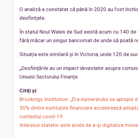
O analiză a constatat că până în 2020 au fost înc
desființate.
În statul Noul Wales de Sud există acum cu 140 de 
fără măcar un singur bancomat de unde să poată r
Situația este similară și în Victoria, unde 120 de sucu
„
Desființările au un impact devastator asupra comunit
Uniunii Sectorului Finanțe.
Citiți și:
Brookings Institution: „Era numerarului se apropie d
30% dintre instituțiile financiare accelerează adopta
contextul covid-19
Interesul statelor este acela de a-și digitaliza mone