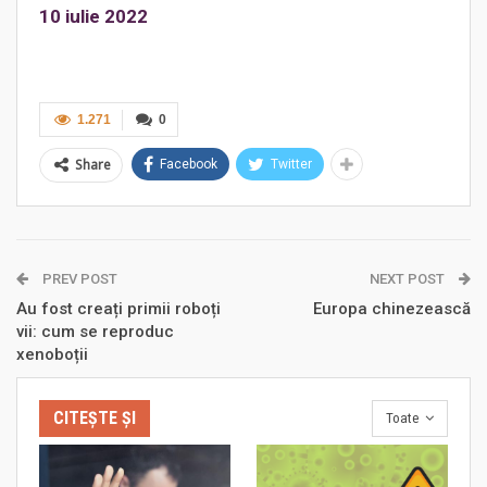
10 iulie 2022
1.271
0
Share
Facebook
Twitter
PREV POST
NEXT POST
Au fost creați primii roboți
Europa chinezească
vii: cum se reproduc
xenoboții
CITEȘTE ȘI
Toate