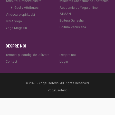
AtributeDumnezeiesti.ro
Mișcarea Charismatică Teofanică
Godly Attributes
Academia de Yoga online
ATMAN
Vindecare spirituală
Editura Ganesha
MISA.yoga
Editura Venusiana
Yoga Magazin
DESPRE NOI
Termeni și condiții de utilizare
Despre noi
Contact
Login
© 2026 - YogaEsoteric. All Rights Reserved.
YogaEsoteric