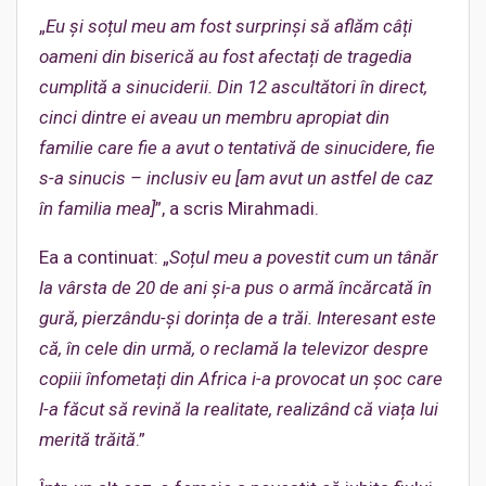
„
Eu și soțul meu am fost surprinși să aflăm câți
oameni din biserică au fost afectați de tragedia
cumplită a sinuciderii. Din 12 ascultători în direct,
cinci dintre ei aveau un membru apropiat din
familie care fie a avut o tentativă de sinucidere, fie
s-a sinucis – inclusiv eu [am avut un astfel de caz
în familia mea]
”, a scris Mirahmadi.
Ea a continuat: „
Soțul meu a povestit cum un tânăr
la vârsta de 20 de ani și-a pus o armă încărcată în
gură, pierzându-și dorința de a trăi. Interesant este
că, în cele din urmă, o reclamă la televizor despre
copiii înfometați din Africa i-a provocat un șoc care
l-a făcut să revină la realitate, realizând că viața lui
merită trăită
.”