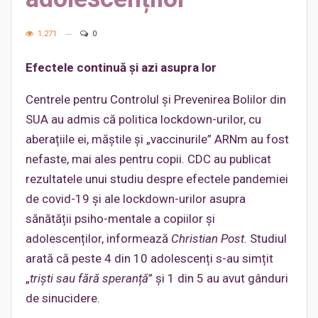
1.271
0
Efectele continuă și azi asupra lor
Centrele pentru Controlul și Prevenirea Bolilor din
SUA au admis că politica lockdown-urilor, cu
aberațiile ei, măștile și „vaccinurile” ARNm au fost
nefaste, mai ales pentru copii. CDC au publicat
rezultatele unui studiu despre efectele pandemiei
de covid-19 și ale lockdown-urilor asupra
sănătății psiho-mentale a copiilor și
adolescenților, informează
Christian Post
. Studiul
arată că peste 4 din 10 adolescenți s-au simțit
„
triști sau fără speranță
” și 1 din 5 au avut gânduri
de sinucidere.