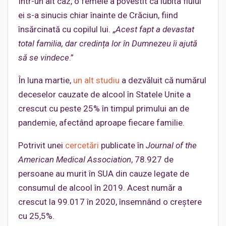
Într-un alt caz, o femeie a povestit că iubita fiului
ei s-a sinucis chiar înainte de Crăciun, fiind
însărcinată cu copilul lui. „
Acest fapt a devastat
total familia, dar credința lor în Dumnezeu îi ajută
să se vindece
.”
În luna martie,
un alt studiu
a dezvăluit că numărul
deceselor cauzate de alcool în Statele Unite a
crescut cu peste 25% în timpul primului an de
pandemie, afectând aproape fiecare familie.
Potrivit unei
cercetări
publicate în
Journal of the
American Medical Association
, 78.927 de
persoane au murit în SUA din cauze legate de
consumul de alcool în 2019. Acest număr a
crescut la 99.017 în 2020, însemnând o creștere
cu 25,5%.