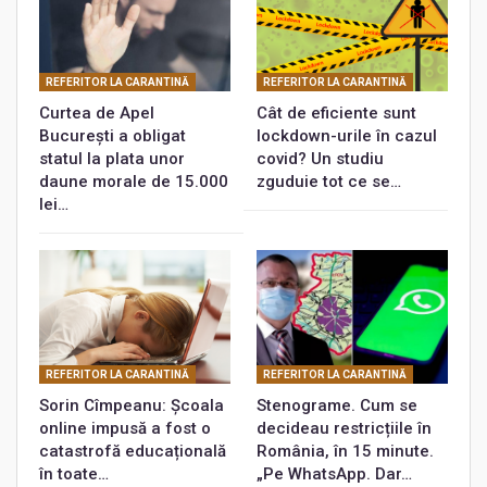
REFERITOR LA CARANTINĂ
REFERITOR LA CARANTINĂ
Curtea de Apel
Cât de eficiente sunt
București a obligat
lockdown-urile în cazul
statul la plata unor
covid? Un studiu
daune morale de 15.000
zguduie tot ce se…
lei…
REFERITOR LA CARANTINĂ
REFERITOR LA CARANTINĂ
Sorin Cîmpeanu: Școala
Stenograme. Cum se
online impusă a fost o
decideau restricțiile în
catastrofă educațională
România, în 15 minute.
în toate…
„Pe WhatsApp. Dar…