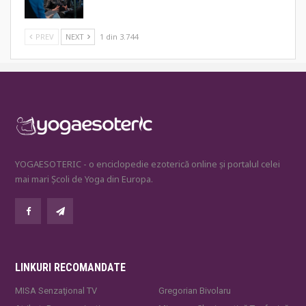
PREV
NEXT
1 din 3.744
YOGAESOTERIC - o enciclopedie ezoterică online și portalul celei
mai mari Școli de Yoga din Europa.
LINKURI RECOMANDATE
MISA Senzaţional TV
Gregorian Bivolaru