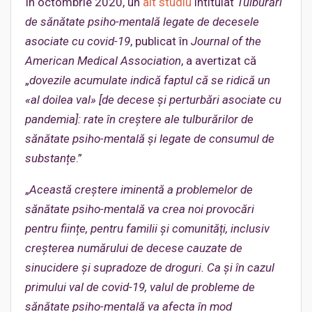
În octombrie 2020, un
alt studiu
intitulat
Tulburări
de sănătate psiho-mentală
legate de decesele
asociate cu covid-19
, publicat în
Journal of the
American Medical Association
, a avertizat că
„
dovezile acumulate indică faptul că se ridică un
«al doilea val» [de decese și perturbări asociate cu
pandemia]: rate în creștere ale tulburărilor de
sănătate psiho-mentală
și legate de consumul de
substanțe
.”
„
Această creștere iminentă a problemelor de
sănătate psiho-mentală
va crea noi provocări
pentru ființe, pentru familii și comunități, inclusiv
creșterea numărului de decese cauzate de
sinucidere și supradoze de droguri. Ca și în cazul
primului val de covid-19, valul de probleme de
sănătate psiho-mentală
va afecta în mod