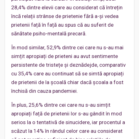
28,4% dintre elevii care au considerat că întrețin
încă relații strânse de prietenie fără a-și vedea
prietenii față în față au spus că au suferit de
sănătate psiho-mentală precară.
În mod similar, 52,9% dintre cei care nu s-au mai
simțit apropiați de prieteni au avut sentimente
persistente de tristețe și deznădejde, comparativ
cu 35,4% care au continuat să se simtă apropiați
de prietenii de la școală chiar dacă școala a fost
închisă din cauza pandemiei.
În plus, 25,6% dintre cei care nu s-au simțit
apropiați față de prietenii lor s-au gândit în mod
serios la o tentativă de sinucidere, iar procentul a
scăzut la 14% în rândul celor care au considerat