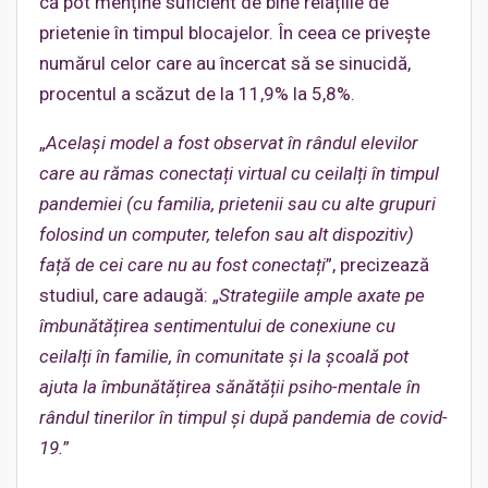
că pot menține suficient de bine relațiile de
prietenie în timpul blocajelor. În ceea ce privește
numărul celor care au încercat să se sinucidă,
procentul a scăzut de la 11,9% la 5,8%.
„
Același model a fost observat în rândul elevilor
care au rămas conectați virtual cu ceilalți în timpul
pandemiei (cu familia, prietenii sau cu alte grupuri
folosind un computer, telefon sau alt dispozitiv)
față de cei care nu au fost conectați
”, precizează
studiul, care adaugă: „
Strategiile ample axate pe
îmbunătățirea sentimentului de conexiune cu
ceilalți în familie, în comunitate și la școală pot
ajuta la îmbunătățirea sănătății psiho-mentale
în
rândul tinerilor în timpul și după pandemia de covid-
19.
”