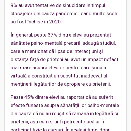
9% au avut tentative de sinucidere în timpul
blocajelor din cauza pandemiei, când multe școli
au fost închise în 2020.
În general, peste 37% dintre elevi au prezentat
sănătate psiho-mentală precară, adaugă studiul,
care a menționat că lipsa de interacțiuni și
distanța față de prieteni au avut un impact nefast
mai mare asupra elevilor pentru care școala
virtuală a constituit un substitut inadecvat al
menținerii legăturilor de apropiere cu prietenii.
Peste 45% dintre elevi au raportat că au suferit
efecte funeste asupra sănătății lor psiho-mentale
din cauză că nu au reușit să rămână în legătură cu
prietenii, așa cum s-ar fi petrecut dacă ar fi
participat fizic la cursuri. În același timp, doar