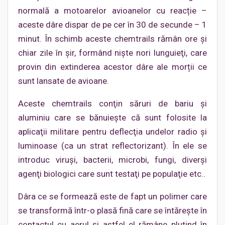
normală a motoarelor avioanelor cu reacție –
aceste dâre dispar de pe cer în 30 de secunde – 1
minut. În schimb aceste chemtrails rămân ore şi
chiar zile în șir, formând nişte nori lunguieţi, care
provin din extinderea acestor dâre ale morții ce
sunt lansate de avioane.
Aceste chemtrails conţin săruri de bariu şi
aluminiu care se bănuieşte că sunt folosite la
aplicaţii militare pentru deflecţia undelor radio şi
luminoase (ca un strat reflectorizant). În ele se
introduc viruşi, bacterii, microbi, fungi, diverşi
agenţi biologici care sunt testaţi pe populaţie etc..
Dâra ce se formează este de fapt un polimer care
se transformă într-o plasă fină care se întăreşte în
contactul cu aerul şi astfel el rămâne plutind în