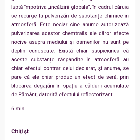
luptă împotriva „încălzirii globale”, în cadrul căruia
se recurge la pulverizări de substanțe chimice în
atmosferă. Este neclar cine anume autorizează
pulverizarea acestor chemtrails ale căror efecte
nocive asupra mediului şi oamenilor nu sunt pe
deplin cunoscute. Există chiar suspiciunea că
aceste substanțe răspândite în atmosferă au
chiar efectul contrar celui declarat, și anume, se
pare că ele chiar produc un efect de seră, prin
blocarea degajării în spaţiu a căldurii acumulate
de Pământ, datorită efectului reflectorizant.
6 min
Citiţi şi: