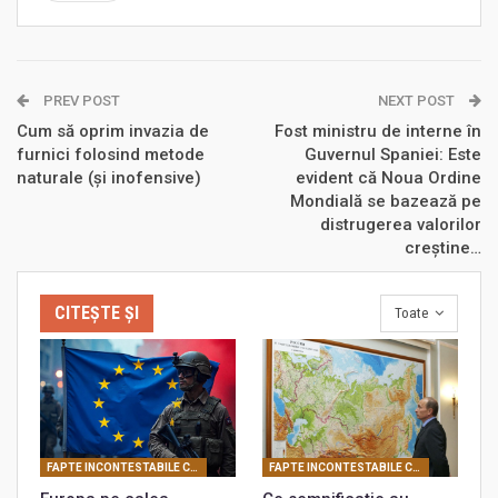
PREV POST
NEXT POST
Cum să oprim invazia de
Fost ministru de interne în
furnici folosind metode
Guvernul Spaniei: Este
naturale (şi inofensive)
evident că Noua Ordine
Mondială se bazează pe
distrugerea valorilor
creștine…
CITEȘTE ȘI
Toate
FAPTE INCONTESTABILE CARE PROBEAZĂ REALITATEA CONSPIRATIEI PLANETARE
FAPTE INCONTESTABILE CARE PROBEAZĂ REALITATEA CONSPIRATIEI PLANETARE