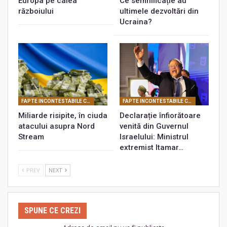
Europa pe calea
Ce semnificație au
războiului
ultimele dezvoltări din
Ucraina?
FAPTE INCONTESTABILE CARE PROBEAZĂ REALITATEA CONSPIRATIEI PLANETARE
FAPTE INCONTESTABILE CARE PROBEAZĂ REALITATEA CONSPIRATIEI PLANETARE
Miliarde risipite, în ciuda
Declarație înfiorătoare
atacului asupra Nord
venită din Guvernul
Stream
Israelului: Ministrul
extremist Itamar…
PREV
NEXT
SPUNE CE CREZI