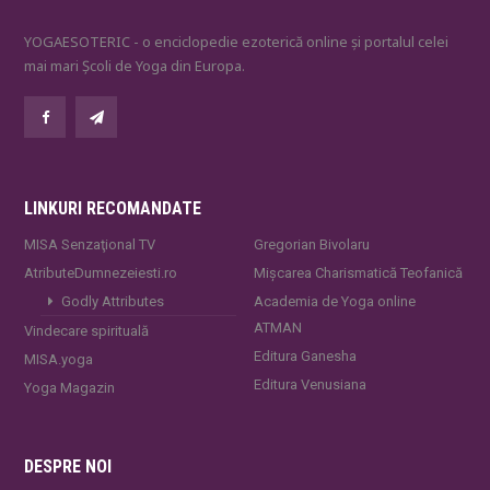
YOGAESOTERIC - o enciclopedie ezoterică online și portalul celei
mai mari Școli de Yoga din Europa.
LINKURI RECOMANDATE
MISA Senzaţional TV
Gregorian Bivolaru
AtributeDumnezeiesti.ro
Mișcarea Charismatică Teofanică
Godly Attributes
Academia de Yoga online
ATMAN
Vindecare spirituală
Editura Ganesha
MISA.yoga
Editura Venusiana
Yoga Magazin
DESPRE NOI