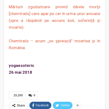
Mărturii zguduitoare privind dârele morţii
[chemtrails] care apar pe cer în urma unor avioane
(spre a răspândi pe ascuns boli, suferinţă şi
moarte)
Chemtrails – acum „se şpreiază” moartea şi în
România
yogaesoteric
26 mai 2018
25.200
0
Share
Facebook
Twitter