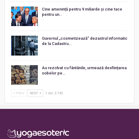
Cine amenință pentru 9 miliarde și cine tace
pentru un…
Guvernul „cosmetizează” dezastrul informatic
de la Cadastru…
Au rezolvat cu fântânile, urmează desființarea
sobelor pe…
PREV
NEXT
1 din 3.743