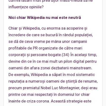
cumva lăsăm mult prea ușor mass-media să ne
influențeze opiniile?
Nici chiar Wikipedia nu mai este neutră
Chiar și Wikipedia, cu enorma sa acoperire și
încredere de care se bucură în rândul populației,
se dă de ceva vreme pe mâna unor campanii
profitabile de PR organizate de către mari
corporații și persoane bogate.(34) În același timp,
devine din ce în ce mai mult un pilon digital pentru
oamenii din afara zonei dezbaterii mainstream.
De exemplu, Wikipedia a săpat în mod sistematic
reputația a numeroși oameni de știință de renume,
precum premiatul Nobel Luc Montagnier, deși erau
printre cei mai respectați în domeniul lor chiar
înainte de criza corona. Această strategie este