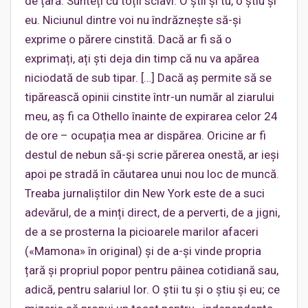
de țară. Sunteți cu toții sclavi. O știi și tu, o știu și
eu. Niciunul dintre voi nu îndrăznește să-și
exprime o părere cinstită. Dacă ar fi să o
exprimați, ați ști deja din timp că nu va apărea
niciodată de sub tipar. […] Dacă aș permite să se
tipărească opinii cinstite într-un număr al ziarului
meu, aș fi ca Othello înainte de expirarea celor 24
de ore – ocupația mea ar dispărea. Oricine ar fi
destul de nebun să-și scrie părerea onestă, ar ieși
apoi pe stradă în căutarea unui nou loc de muncă.
Treaba jurnaliștilor din New York este de a suci
adevărul, de a minți direct, de a perverti, de a jigni,
de a se prosterna la picioarele marilor afaceri
(«Mamona» în original) și de a-și vinde propria
țară și propriul popor pentru pâinea cotidiană sau,
adică, pentru salariul lor. O știi tu și o știu și eu; ce