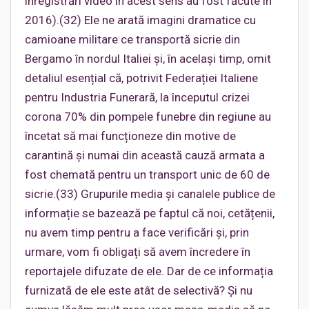
înregistrări video în acest sens au fost făcute în
2016).(32) Ele ne arată imagini dramatice cu
camioane militare ce transportă sicrie din
Bergamo în nordul Italiei și, în același timp, omit
detaliul esențial că, potrivit Federației Italiene
pentru Industria Funerară, la începutul crizei
corona 70% din pompele funebre din regiune au
încetat să mai funcționeze din motive de
carantină și numai din această cauză armata a
fost chemată pentru un transport unic de 60 de
sicrie.(33) Grupurile media și canalele publice de
informație se bazează pe faptul că noi, cetățenii,
nu avem timp pentru a face verificări și, prin
urmare, vom fi obligați să avem încredere în
reportajele difuzate de ele. Dar de ce informația
furnizată de ele este atât de selectivă? Și nu