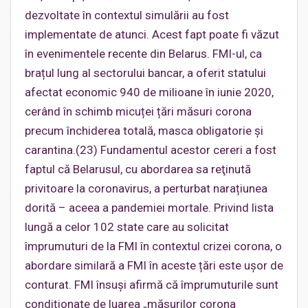
dezvoltate în contextul simulării au fost
implementate de atunci. Acest fapt poate fi văzut
în evenimentele recente din Belarus. FMI-ul, ca
brațul lung al sectorului bancar, a oferit statului
afectat economic 940 de milioane în iunie 2020,
cerând în schimb micuței țări măsuri corona
precum închiderea totală, masca obligatorie și
carantina.(23) Fundamentul acestor cereri a fost
faptul că Belarusul, cu abordarea sa reţinută
privitoare la coronavirus, a perturbat narațiunea
dorită – aceea a pandemiei mortale. Privind lista
lungă a celor 102 state care au solicitat
împrumuturi de la FMI în contextul crizei corona, o
abordare similară a FMI în aceste țări este ușor de
conturat. FMI însuși afirmă că împrumuturile sunt
condiționate de luarea „măsurilor corona