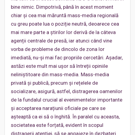
bine nimic. Dimpotrivă, până în acest moment
chiar și cea mai măruntă mass-media regională
cu greu poate lua o poziție neutră, deoarece cea
mai mare parte a știrilor lor derivă de la câteva
agenții centrale de presă, iar atunci când vine
vorba de probleme de dincolo de zona lor
imediată, nu-și mai fac propriile cercetări. Așadar,
astăzi este mult mai ușor să întreții opiniile
neliniștitoare din mass-media. Mass-media
privată și publică, precum și rețelele de
socializare, asigură, astfel, distragerea oamenilor
de la fundalul crucial al evenimentelor importante
și acceptarea narațiunii oficiale pe care se
așteaptă ca ei să o înghită. În paralel cu aceasta,
societatea este forțată, evident în scopul
distragerii atenției, să se angajeze în dezbateri