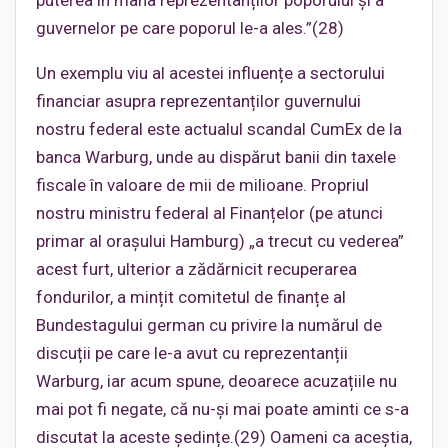
puterea în mâna reprezentanților poporului și a
guvernelor pe care poporul le-a ales.”(28)
Un exemplu viu al acestei influențe a sectorului
financiar asupra reprezentanților guvernului
nostru federal este actualul scandal CumEx de la
banca Warburg, unde au dispărut banii din taxele
fiscale în valoare de mii de milioane. Propriul
nostru ministru federal al Finanțelor (pe atunci
primar al oraşului Hamburg) „a trecut cu vederea”
acest furt, ulterior a zădărnicit recuperarea
fondurilor, a mințit comitetul de finanțe al
Bundestagului german cu privire la numărul de
discuții pe care le-a avut cu reprezentanții
Warburg, iar acum spune, deoarece acuzațiile nu
mai pot fi negate, că nu-și mai poate aminti ce s-a
discutat la aceste ședințe.(29) Oameni ca aceștia,