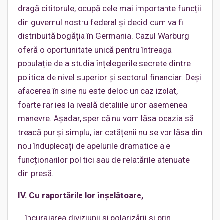
dragă cititorule, ocupă cele mai importante funcții
din guvernul nostru federal și decid cum va fi
distribuită bogăția în Germania. Cazul Warburg
oferă o oportunitate unică pentru întreaga
populație de a studia înțelegerile secrete dintre
politica de nivel superior și sectorul financiar. Deși
afacerea în sine nu este deloc un caz izolat,
foarte rar ies la iveală detaliile unor asemenea
manevre. Așadar, sper că nu vom lăsa ocazia să
treacă pur și simplu, iar cetățenii nu se vor lăsa din
nou înduplecați de apelurile dramatice ale
funcționarilor politici sau de relatările atenuate
din presă.
IV. Cu raportările lor înșelătoare,
… încurajarea diviziunii și polarizării și prin