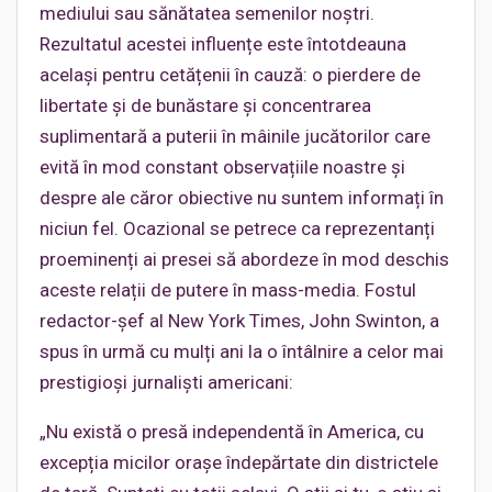
mediului sau sănătatea semenilor noștri.
Rezultatul acestei influențe este întotdeauna
același pentru cetățenii în cauză: o pierdere de
libertate și de bunăstare și concentrarea
suplimentară a puterii în mâinile jucătorilor care
evită în mod constant observațiile noastre și
despre ale căror obiective nu suntem informați în
niciun fel. Ocazional se petrece ca reprezentanți
proeminenți ai presei să abordeze în mod deschis
aceste relații de putere în mass-media. Fostul
redactor-șef al New York Times, John Swinton, a
spus în urmă cu mulți ani la o întâlnire a celor mai
prestigioși jurnaliști americani:
„Nu există o presă independentă în America, cu
excepția micilor orașe îndepărtate din districtele