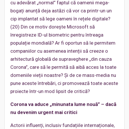
cu adevărat „normal” faptul că oamenii mega-
bogați anunță deja astăzi că vor ca printr-un un
cip implantat să lege oameni în rețele digitale?
(20) Din ce motiv dorește Microsoft să
înregistreze ID-ul biometric pentru întreaga
populație mondială? Ar fi oportun să le permitem
companiilor cu asemenea intenții să creeze o
arhitectură globală de supraveghere „din cauza
Corona”, care să le permită să aibă acces la toate
domeniile vieții noastre? Și de ce mass-media nu
pune aceste întrebări, ci promovează toate aceste
proiecte într-un mod lipsit de critică?
Corona va aduce „minunata lume nouă” – dacă
nu devenim urgent mai critici
Actorii influenți, inclusiv fundațiile internaționale,