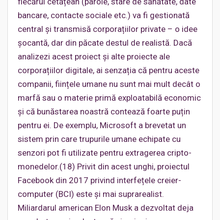
fiecărui cetățean (parole, stare de sănătate, date
bancare, contacte sociale etc.) va fi gestionată
central și transmisă corporațiilor private – o idee
șocantă, dar din păcate destul de realistă. Dacă
analizezi acest proiect și alte proiecte ale
corporațiilor digitale, ai senzația că pentru aceste
companii, ființele umane nu sunt mai mult decât o
marfă sau o materie primă exploatabilă economic
și că bunăstarea noastră contează foarte puțin
pentru ei. De exemplu, Microsoft a brevetat un
sistem prin care trupurile umane echipate cu
senzori pot fi utilizate pentru extragerea cripto-
monedelor.(18) Privit din acest unghi, proiectul
Facebook din 2017 privind interfețele creier-
computer (BCI) este și mai suprarealist.
Miliardarul american Elon Musk a dezvoltat deja