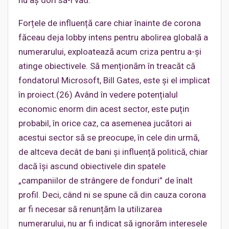
nu aș dori să-l văd.
Forțele de influență care chiar înainte de corona
făceau deja lobby intens pentru abolirea globală a
numerarului, exploatează acum criza pentru a-și
atinge obiectivele. Să menționăm în treacăt că
fondatorul Microsoft, Bill Gates, este și el implicat
în proiect.(26) Având în vedere potențialul
economic enorm din acest sector, este puțin
probabil, în orice caz, ca asemenea jucători ai
acestui sector să se preocupe, în cele din urmă,
de altceva decât de bani și influență politică, chiar
dacă își ascund obiectivele din spatele
„campaniilor de strângere de fonduri” de înalt
profil. Deci, când ni se spune că din cauza corona
ar fi necesar să renunțăm la utilizarea
numerarului, nu ar fi indicat să ignorăm interesele