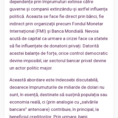
dependențe prin împrumuturi extinse către
guverne și companii extinzându-și astfel influența
politică. Aceasta se face fie direct prin bănci, fie
indirect prin organizații precum Fondul Monetar
Internațional (FMI) și Banca Mondială. Nevoia
acută de capital ca urmare a crizei face ca statele
să fie influențate de donatorii privați. Datorită
acestei balanțe de forțe, orice control democratic
devine imposibil, iar sectorul bancar privat devine
un actor politic major.
Această abordare este îndeosebi discutabilă,
deoarece împrumuturile de miliarde de dolari nu
sunt, în esență, destinate să susțină populația sau
economia reală, ci (prin analogie cu „salvările
bancare” anterioare) contribuie, în principal, la
beneficiul creditorilor. Prin urmare, banii