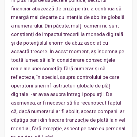
În plus față de aspectele politice, sectorul
financiar abuzează de criză pentru a continua să
meargă mai departe cu intenția de abolire globală
a numerarului. Din păcate, mulți oameni nu sunt
conștienți de impactul trecerii la moneda digitală
și de potențialul enorm de abuz asociat cu
această trecere. În acest moment, aș îndemna pe
toată lumea să ia în considerare consecințele
reale ale unei societăți fără numerar și să
reflecteze, în special, asupra controlului pe care
operatorii unei infrastructuri globale de plăți
digitale l-ar avea asupra întregii populații. De
asemenea, ar fi necesar să fie recunoscut faptul
că, dacă numerarul ar fi abolit, aceste companii ar
câștiga bani din fiecare tranzacție de plată la nivel
mondial, fără excepție, aspect pe care eu personal