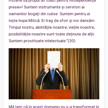
mizerie să propui un toast pentru «independența
presei»! Suntem instrumente și servitori ai
oamenilor bogați din culise. Suntem pentru ei
niște hopa Mitică. Ei trag de sfori și noi dansăm.
Timpul nostru, abilitățile noastre, viețile noastre,
posibilitățile noastre sunt toate deținute de alții.
Suntem prostituate intelectuale.”(30)
Mă tem că în acest domeniu nu s-a transformat în