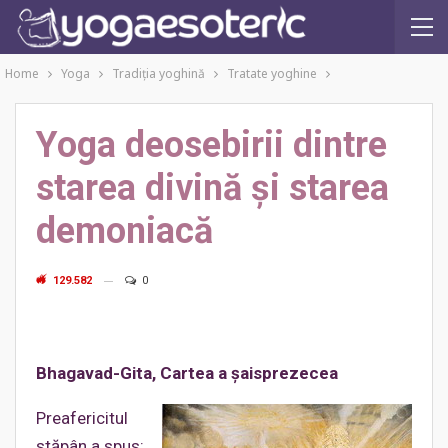
Home
Yoga
Tradiţia yoghină
Tratate yoghine
Yoga deosebirii dintre
starea divină şi starea
demoniacă
129.582
0
Bhagavad-Gita, Cartea a şaisprezecea
Preafericitul
stăpân a spus: