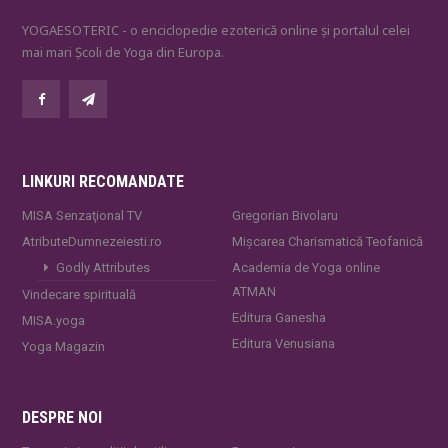
YOGAESOTERIC - o enciclopedie ezoterică online și portalul celei
mai mari Școli de Yoga din Europa.
LINKURI RECOMANDATE
MISA Senzaţional TV
Gregorian Bivolaru
AtributeDumnezeiesti.ro
Mișcarea Charismatică Teofanică
Godly Attributes
Academia de Yoga online
ATMAN
Vindecare spirituală
Editura Ganesha
MISA.yoga
Editura Venusiana
Yoga Magazin
DESPRE NOI