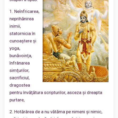
1. Neînfricarea,
neprihănirea
inimii,
statornicia în
cunoaştere şi
yoga,
bunăvoinţa,
înfrânarea
simţurilor,
sacrificiul,
dragostea
pentru învăţătura scripturilor, asceza şi dreapta
purtare,
2. Hotărârea de a nu vătăma pe nimeni şi nimic,