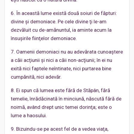
6. În această lume există două soiuri de făpturi:
divine şi demoniace. Pe cele divine ţi le-am
dezvăluit cu de-amănuntul, ia aminte acum la
însuşirile fiinţelor demoniace.
7. Oamenii demoniaci nu au adevărata cunoaştere
a căii acţiunii şi nici a căii non-acţiunii; în ei nu
exită nici faptele neîntinate, nici purtarea bine
cumpănită, nici adevăr.
8. Ei spun că lumea este fără de Stăpân, fără
temelie, înrădăcinată în minciună, născută fără de
noimă, având drept unic temei dorinţa; este o
lume a haosului.
9. Bizuindu-se pe acest fel de a vedea viaţa,