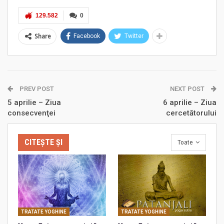
129.582
0
Share
Facebook
Twitter
PREV POST
NEXT POST
5 aprilie – Ziua
6 aprilie – Ziua
consecvenţei
cercetătorului
CITEȘTE ȘI
Toate
TRATATE YOGHINE
TRATATE YOGHINE