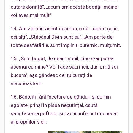
cutare dorinţă”, „acum am aceste bogăţii, mâine
voi avea mai mult”.
14. Am zdrobit acest duşman, o să-i dobor şi pe
ceilalţi”, „Stăpânul Divin sunt eu”, „Am parte de
toate desfătările, sunt împlinit, puternic, mulţumit,
15. „Sunt bogat, de neam nobil, cine s-ar putea
asemui cu mine? Voi face sacrificii, danii, mă voi
bucura”, aşa gândesc cei tulburaţi de
necunoaştere.
16. Bântuiţi fără încetare de gânduri şi porniri
egoiste, prinşi în plasa neputinţei, caută
satisfacerea poftelor şi cad în infernul întunecat
al propriilor vicii.