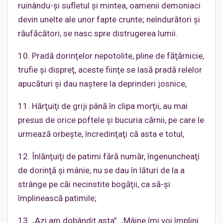
ruinându-şi sufletul şi mintea, oamenii demoniaci
devin unelte ale unor fapte crunte; neîndurători şi
răufăcători, se nasc spre distrugerea lumii.
10. Pradă dorinţelor nepotolite, pline de făţărnicie,
trufie şi dispreţ, aceste fiinţe se lasă pradă relelor
apucături şi dau naştere la deprinderi josnice,
11. Hărţuiţi de griji până în clipa morţii, au mai
presus de orice poftele şi bucuria cărnii, pe care le
urmează orbeşte, încredinţaţi că asta e totul,
12. Înlănţuiţi de patimi fără număr, îngenuncheaţi
de dorinţă şi mânie, nu se dau în lături de la a
strânge pe căi necinstite bogăţii, ca să-şi
împlinească patimile;
13. „Azi am dobândit asta”, „Mâine îmi voi împlini