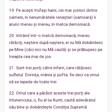
19. Pe aceşti trufaşi haini, cei mai josnici dintre
oameni, în nenumăratele renaşteri (samsara) îi
arunc mereu şi mereu, în matca demoniacă.
20. Intrând într-o matcă demoniacă, mereu
rătăciţi, naştere după naştere, ei nu Mă dobândesc
pe Mine (căci nici nu Mă caută) şi se prăbuşesc pe
treapta cea mai de jos.
21. Sunt trei porţi către infern, care rătăcesc
sufletul. Dorinţa, mânia şi pofta; fie deci ca omul
să se lepede de toate trei.
22. Omul care a părăsit aceste trei porţi ale
întunericului, o, fiu al lui Kunti, caută adevăratul
său bine şi dobândeşte Condiţia Supremă.