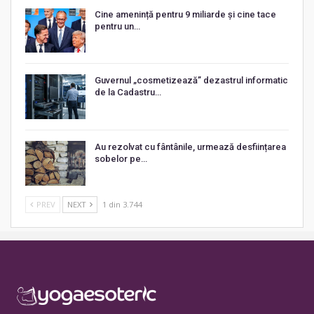
Cine amenință pentru 9 miliarde și cine tace
pentru un…
Guvernul „cosmetizează” dezastrul informatic
de la Cadastru…
Au rezolvat cu fântânile, urmează desființarea
sobelor pe…
PREV
NEXT
1 din 3.744