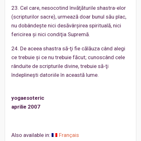
23. Cel care, nesocotind învăţăturile shastra-elor
(scripturilor sacre), urmează doar bunul său plac,
nu dobândeşte nici desăvârşirea spirituală, nici
fericirea şi nici condiţia Supremă.
24. De aceea shastra să-ţi fie călăuza când alegi
ce trebuie şi ce nu trebuie făcut; cunoscând cele
rânduite de scripturile divine, trebuie să-ţi
îndeplineşti datoriile în această lume.
yogaesoteric
aprilie 2007
Also available in:
Français