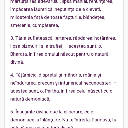
mărturisirea adevărului, lipsa mâniei, renunţarea,
împăcarea lăuntrică, neputinţa de a cleveti,
milostenia faţă de toate făpturile, blândeţea,
smerenia, cumpătarea,
3. Tăria sufletească, iertarea, răbdarea, hotărârea,
lipsa pizmuirii şi a trufiei – acestea sunt, o,
Bharata, în firea omului născut pentru o natură
divină.
4. Făţărnicia, dispreţul şi mândria, mânia şi
neîndurarea, precum şi întunericul necunoaşterii –
acestea sunt, o, Partha, în firea celui născut cu o
natură demoniacă.
5. Însuşirile divine duc la eliberare, cele
demoniace la înlănţuire. Nu te întrista, Pandava, tu
eşti născut cu o natură divină.