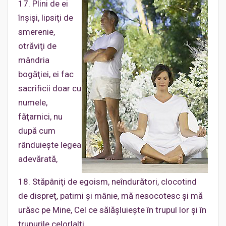
17. Plini de ei
înşişi, lipsiţi de
smerenie,
otrăviţi de
mândria
bogăţiei, ei fac
sacrificii doar cu
numele,
făţarnici, nu
după cum
rânduieşte legea
adevărată,
18. Stăpâniţi de egoism, neîndurători, clocotind
de dispreţ, patimi şi mânie, mă nesocotesc şi mă
urăsc pe Mine, Cel ce sălăşluieşte în trupul lor şi în
trupurile celorlalţi,