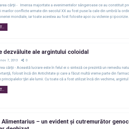
rea cărţii - Imensa majoritate a evenimentelor sângeroase ce au constituit pr
i marilor conflicte armate din secolul XX au fost puse la cale din umbră la ordi
eriei mondiale, iar toate acestea au fost folosite apoi cu viclenie şi ipocrizie
...
e dezvăluite ale argintului coloidal
nov. 7, 2013
0
rea cărţii - Această lucrare este în felul ei o sinteză ce prezintă un remediu natu
tanţă, folosit încă din Antichitate şi care a făcut multă vreme parte din farm
e principalelor ţări ale lumii. Cu toate că a fost utilizat încă din vechime, argintu
...
Alimentarius – un evident și cutremurător genoc
ar deghizat