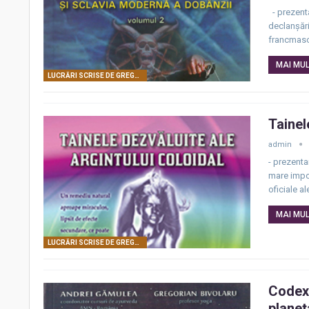
- prezenta
declanșări
francmason
MAI MULT
LUCRĂRI SCRISE DE GREGORIAN BIVOLARU
Tainel
admin
- prezenta
mare impor
oficiale al
MAI MULT
LUCRĂRI SCRISE DE GREGORIAN BIVOLARU
Codex 
planet