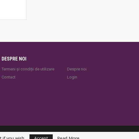
DESPRE NOI
Termeni și condiții de utilizare
Despre noi
Contact
Login
YogaEsoteric
 if you wish.
Accept
Read More