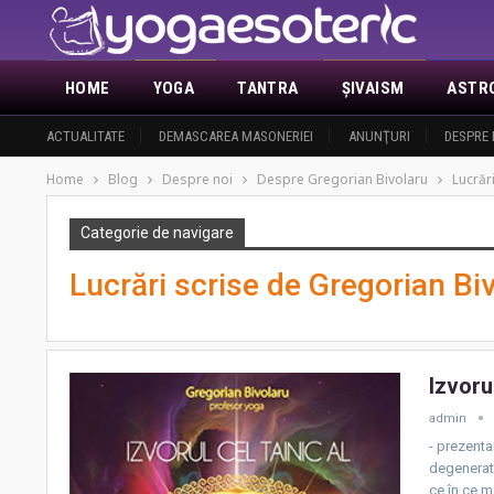
HOME
YOGA
TANTRA
ŞIVAISM
ASTR
ACTUALITATE
DEMASCAREA MASONERIEI
ANUNŢURI
DESPRE 
Home
Blog
Despre noi
Despre Gregorian Bivolaru
Lucrăr
Categorie de navigare
Lucrări scrise de Gregorian Bi
Izvorul
admin
- prezenta
degenerati
ce în ce m