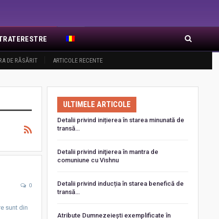
EXTRATERESTRE
RA DE RĂSĂRIT
ARTICOLE RECENTE
ULTIMELE ARTICOLE
Detalii privind inițierea în starea minunată de
transă…
Detalii privind iniţierea în mantra de
comuniune cu Vishnu
Detalii privind inducția în starea benefică de
0
transă…
re sunt din
Atribute Dumnezeiești exemplificate în
…