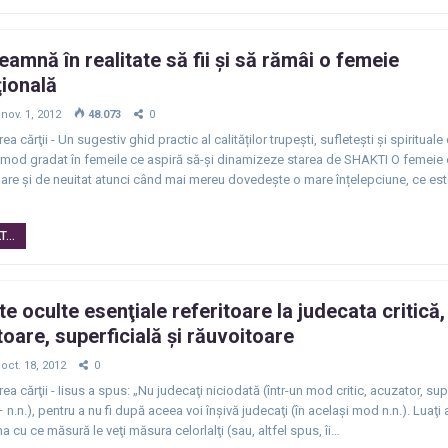
eamnă în realitate să fii şi să rămâi o femeie
ională
nov. 1, 2012
48.073
0
ea cărţii - Un sugestiv ghid practic al calităților trupești, sufletești și spirituale
 mod gradat în femeile ce aspiră să-și dinamizeze starea de SHAKTI O femeie 
re și de neuitat atunci când mai mereu dovedește o mare înțelepciune, ce est
...
e oculte esenţiale referitoare la judecata critică,
oare, superficială şi răuvoitoare
oct. 18, 2012
0
ea cărţii - Iisus a spus: „Nu judecaţi niciodată (într-un mod critic, acuzator, supe
– n.n.), pentru a nu fi după aceea voi înşivă judecaţi (în acelaşi mod n.n.). Luaţi
a cu ce măsură le veţi măsura celorlalţi (sau, altfel spus, îi…