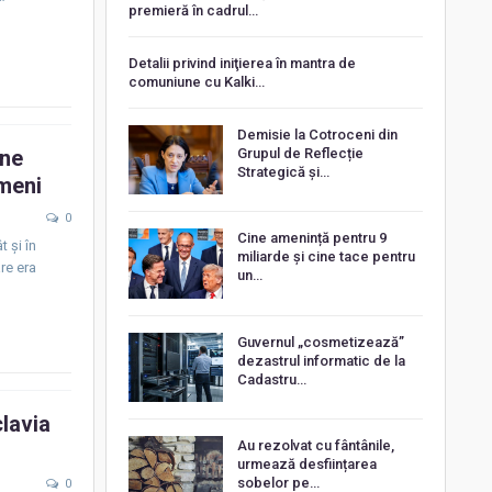
premieră în cadrul…
Detalii privind iniţierea în mantra de
comuniune cu Kalki…
Demisie la Cotroceni din
une
Grupul de Reflecție
Strategică și…
emeni
0
Cine amenință pentru 9
 și în
miliarde și cine tace pentru
re era
un…
Guvernul „cosmetizează”
dezastrul informatic de la
Cadastru…
lavia
Au rezolvat cu fântânile,
urmează desființarea
sobelor pe…
0