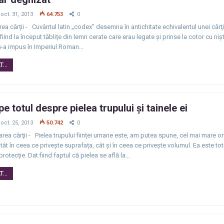
oct. 31, 2013
64.753
0
rea cărții - Cuvântul latin „codex” desemna în antichitate echivalentul unei cărţi
fiind la început tăbliţe din lemn cerate care erau legate şi prinse la cotor cu niş
s-a impus în Imperiul Roman…
...
e totul despre pielea trupului şi tainele ei
oct. 25, 2013
50.742
0
rea cărţii - Pielea trupului ființei umane este, am putea spune, cel mai mare o
atât în ceea ce privește suprafața, cât și în ceea ce privește volumul. Ea este t
protecție. Dat fiind faptul că pielea se află la…
...