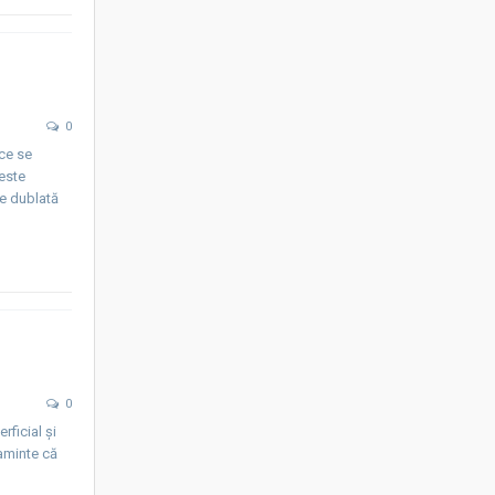
0
 ce se
este
e dublată
0
rficial şi
 aminte că