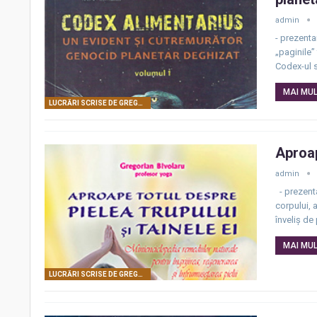
admin
- prezenta
„paginile” 
Codex-ul 
MAI MULT
LUCRĂRI SCRISE DE GREGORIAN BIVOLARU
Aproap
admin
- prezenta
corpului, 
înveliș de 
MAI MULT
LUCRĂRI SCRISE DE GREGORIAN BIVOLARU