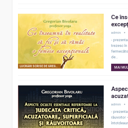
Ce îns
excepţ
admin
- prezentar
trezesc în
fermecătoa
de…
LUCRĂRI SCRISE DE GREGORIAN BIVOLARU
MAI MULT
Aspect
acuzat
admin
- prezentar
răuvoitor 
întotdeaun