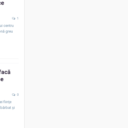
ce
1
ui centru
zonă greu
 facă
re
0
i fiinţe
 bărbat şi