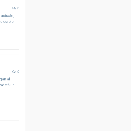
0
 actuale,
te curele.
0
rgan al
otodată un