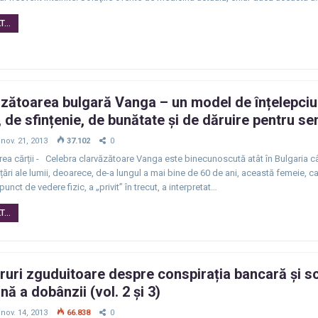
...
zătoarea bulgară Vanga – un model de înțelepci
, de sfințenie, de bunătate și de dăruire pentru s
nov. 21, 2013
37.102
0
rea cărții - Celebra clarvăzătoare Vanga este binecunoscută atât în Bulgaria cât
 țări ale lumii, deoarece, de-a lungul a mai bine de 60 de ani, această femeie, ca
unct de vedere fizic, a „privit” în trecut, a interpretat…
...
uri zguduitoare despre conspirația bancară și sc
ă a dobânzii (vol. 2 și 3)
nov. 14, 2013
66.838
0