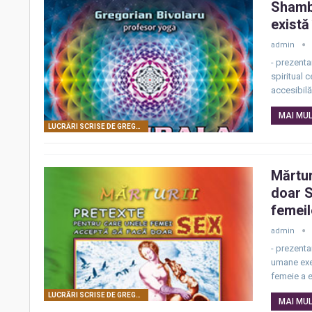
Shamba
există
admin
- prezenta
spiritual c
accesibilă
MAI MULT
LUCRĂRI SCRISE DE GREGORIAN BIVOLARU
Mărtur
doar S
femei
admin
- prezenta
umane exer
femeie a e
LUCRĂRI SCRISE DE GREGORIAN BIVOLARU
MAI MULT