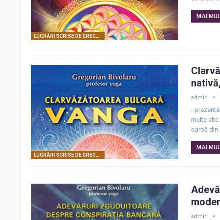
MAI MULT
LUCRĂRI SCRISE DE GREGORIAN BIVOLARU
Clarvă
nativă
admin
- prezenta
multe alte
oarbă din p
MAI MULT
LUCRĂRI SCRISE DE GREGORIAN BIVOLARU
Adevăr
modern
admin