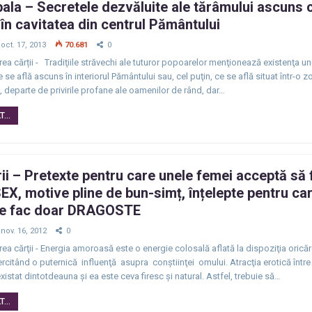
la – Secretele dezvăluite ale tărâmului ascuns 
 în cavitatea din centrul Pământului
oct. 17, 2013
70.681
0
rea cărții - Tradiţiile străvechi ale tuturor popoarelor menţionează existenţa un
e se află ascuns în interiorul Pământului sau, cel puţin, ce se află situat într-o 
, departe de privirile profane ale oamenilor de rând, dar…
...
ii – Pretexte pentru care unele femei acceptă să
EX, motive pline de bun-simț, înțelepte pentru ca
le fac doar DRAGOSTE
nov. 16, 2012
0
rea cărţii - Energia amoroasă este o energie colosală aflată la dispoziţia oricăre
citând o puternică influenţă asupra conştiinţei omului. Atracţia erotică între
xistat dintotdeauna şi ea este ceva firesc şi natural. Astfel, trebuie să…
...