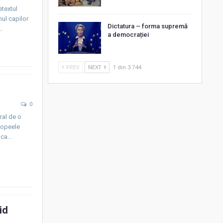
etextul
nul capilor
Dictatura – forma supremă
…
a democrației
PREV
NEXT
1 din 3.744
0
ral de o
acopeele
l ca…
id