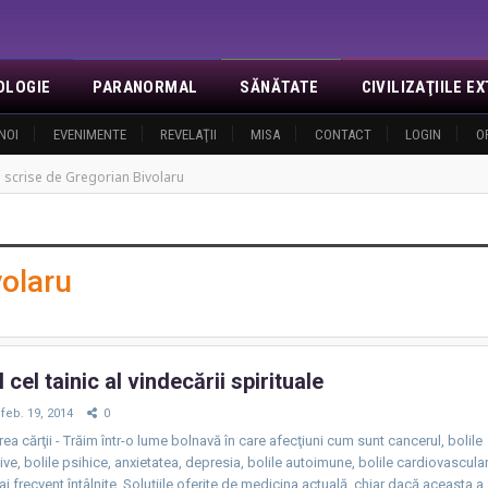
OLOGIE
PARANORMAL
SĂNĂTATE
CIVILIZAŢIILE 
NOI
EVENIMENTE
REVELAŢII
MISA
CONTACT
LOGIN
O
i scrise de Gregorian Bivolaru
volaru
 cel tainic al vindecării spirituale
feb. 19, 2014
0
rea cărţii - Trăim într-o lume bolnavă în care afecţiuni cum sunt cancerul, bolile
ve, bolile psihice, anxietatea, depresia, bolile autoimune, bolile cardiovascula
ai frecvent întâlnite. Soluţiile oferite de medicina actuală, chiar dacă aceasta a