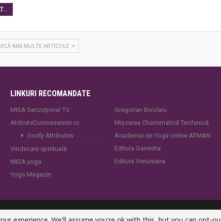
...
ARCĂ MAI MULTE ARTICOLE
LINKURI RECOMANDATE
MISA Senzaţional TV
Gregorian Bivolaru
AtributeDumnezeiesti.ro
Mișcarea Charismatică Teofanică
Godly Attributes
Academia de Yoga online ATMAN
Editura Ganesha
Vindecare spirituală
Editura Venusiana
MISA.yoga
Yoga Magazin
our experience. We'll assume you're ok with this, but you can opt-out