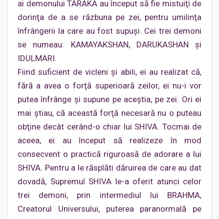
ai demonului TARAKA au început să fie mistuiţi de
dorinţa de a se răzbuna pe zei, pentru umilinţa
înfrângerii la care au fost supuşi. Cei trei demoni
se numeau: KAMAYAKSHAN, DARUKASHAN şi
IDULMARI.
Fiind suficient de vicleni şi abili, ei au realizat că,
fără a avea o forţă superioară zeilor, ei nu-i vor
putea înfrânge şi supune pe aceştia, pe zei. Ori ei
mai ştiau, că această forţă necesară nu o puteau
obţine decât cerând-o chiar lui SHIVA. Tocmai de
aceea, ei au început să realizeze în mod
consecvent o practică riguroasă de adorare a lui
SHIVA. Pentru a le răsplăti dăruirea de care au dat
dovadă, Supremul SHIVA le-a oferit atunci celor
trei demoni, prin intermediul lui BRAHMA,
Creatorul Universului, puterea paranormală pe