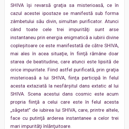
SHIVA îşi revarsă graţia sa misterioasă, ce în
cazul acestei ipostaze se manifestă sub forma
zâmbetului său divin, simultan purificator. Atunci
când toate cele trei impurităţi sunt arse
instantaneu prin energia enigmatică a iubirii divine
copleşitoare ce este manifestată de către SHIVA,
mai ales în acea situaţie, în fiinţă rămâne doar
starea de beatitudine, care atunci este lipsită de
orice impuritate. Fiind astfel purificată, prin graţia
misterioasă a lui SHIVA, fiinţa participă în felul
acesta extaziată la nesfârşitul dans extatic al lui
SHIVA. Scena acestui dans cosmic este acum
propria fiinţă a celui care este în felul acesta
„săgetat” de iubirea lui SHIVA, care, printre altele,
face cu putinţă arderea instantanee a celor trei
mari impurităţi înlănţuitoare.