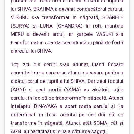
pământ s-a transformat atunci în carul de luptă a
lui SHIVA. BRAHMA a devenit conducătorul carului,
VISHNU s-a transformat în săgeată, SOARELE
(SURYA) şi LUNA (CHANDRA) în roţi, muntele
MERU a devenit arcul, iar şarpele VASUKI s-a
transformat în coarda cea întinsă şi plină de forţă
a arcului lui SHIVA.
Toţi zeii din ceruri s-au adunat, luând fiecare
anumite forme care erau atunci necesare pentru a
alcătui carul de luptă a lui SHIVA. Dar zeul focului
(AGNI) şi zeul morţii (YAMA) au alcătuit roţile
carului, în loc să se transforme în săgeată. Atunci
înţeleptul BINAYAKA a spart roata carului şi i-a
determinat în felul acesta pe cei doi să se
transforme în săgeată. Atunci, atât SOMA, cât şi
AGNI au participat şi ei la alcătuirea săgeţii.