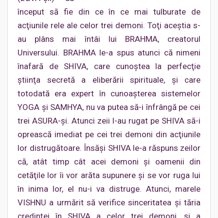
început să fie din ce în ce mai tulburate de
acţiunile rele ale celor trei demoni. Toţi aceştia s-
au plâns mai întâi lui BRAHMA, creatorul
Universului. BRAHMA le-a spus atunci că nimeni
înafară de SHIVA, care cunoştea la perfecţie
ştiinţa secretă a eliberării spirituale, şi care
totodată era expert în cunoaşterea sistemelor
YOGA şi SAMHYA, nu va putea să-i înfrângă pe cei
trei ASURA-şi. Atunci zeii l-au rugat pe SHIVA să-i
oprească imediat pe cei trei demoni din acţiunile
lor distrugătoare. Însăşi SHIVA le-a răspuns zeilor
că, atât timp cât acei demoni şi oamenii din
cetăţile lor îi vor arăta supunere şi se vor ruga lui
în inima lor, el nu-i va distruge. Atunci, marele
VISHNU a urmărit să verifice sinceritatea şi tăria
credinţei în SHIVA a celor trei demoni, şi a