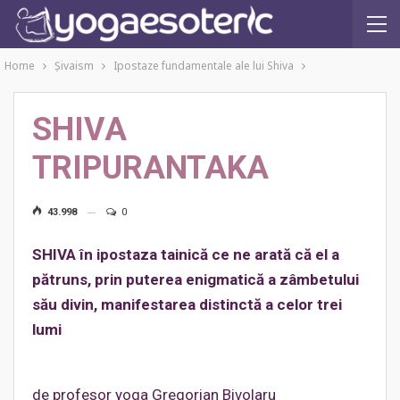
Home
Şivaism
Ipostaze fundamentale ale lui Shiva
SHIVA
TRIPURANTAKA
43.998
0
SHIVA în ipostaza tainică ce ne arată că el a
pătruns, prin puterea enigmatică a zâmbetului
său divin, manifestarea distinctă a celor trei
lumi
de profesor yoga Gregorian Bivolaru