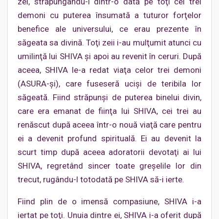
zei, străpungându-i dintr-o dată pe toţi cei trei
demoni cu puterea însumată a tuturor forţelor
benefice ale universului, ce erau prezente în
săgeata sa divină. Toţi zeii i-au mulţumit atunci cu
umilinţă lui SHIVA şi apoi au revenit în ceruri. După
aceea, SHIVA le-a redat viaţa celor trei demoni
(ASURA-şi), care fuseseră ucişi de teribila lor
săgeată. Fiind străpunşi de puterea binelui divin,
care era emanat de fiinţa lui SHIVA, cei trei au
renăscut după aceea într-o nouă viaţă care pentru
ei a devenit profund spirituală. Ei au devenit la
scurt timp după aceea adoratorii devotaţi ai lui
SHIVA, regretând sincer toate greşelile lor din
trecut, rugându-l totodată pe SHIVA să-i ierte.
Fiind plin de o imensă compasiune, SHIVA i-a
iertat pe toţi. Unuia dintre ei, SHIVA i-a oferit după