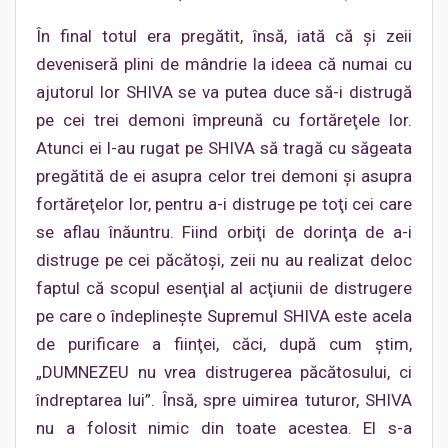
În final totul era pregătit, însă, iată că şi zeii
deveniseră plini de mândrie la ideea că numai cu
ajutorul lor SHIVA se va putea duce să-i distrugă
pe cei trei demoni împreună cu fortăreţele lor.
Atunci ei l-au rugat pe SHIVA să tragă cu săgeata
pregătită de ei asupra celor trei demoni şi asupra
fortăreţelor lor, pentru a-i distruge pe toţi cei care
se aflau înăuntru. Fiind orbiţi de dorinţa de a-i
distruge pe cei păcătoşi, zeii nu au realizat deloc
faptul că scopul esenţial al acţiunii de distrugere
pe care o îndeplineşte Supremul SHIVA este acela
de purificare a fiinţei, căci, după cum ştim,
„DUMNEZEU nu vrea distrugerea păcătosului, ci
îndreptarea lui”. Însă, spre uimirea tuturor, SHIVA
nu a folosit nimic din toate acestea. El s-a