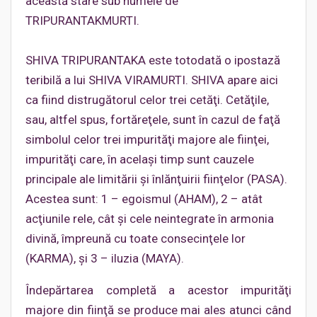
această stare sub numele de
TRIPURANTAKMURTI.
SHIVA TRIPURANTAKA este totodată o ipostază
teribilă a lui SHIVA VIRAMURTI. SHIVA apare aici
ca fiind distrugătorul celor trei cetăţi. Cetăţile,
sau, altfel spus, fortăreţele, sunt în cazul de faţă
simbolul celor trei impurităţi majore ale fiinţei,
impurităţi care, în acelaşi timp sunt cauzele
principale ale limitării şi înlănţuirii fiinţelor (PASA).
Acestea sunt: 1 – egoismul (AHAM), 2 – atât
acţiunile rele, cât şi cele neintegrate în armonia
divină, împreună cu toate consecinţele lor
(KARMA), şi 3 – iluzia (MAYA).
Îndepărtarea completă a acestor impurităţi
majore din fiinţă se produce mai ales atunci când