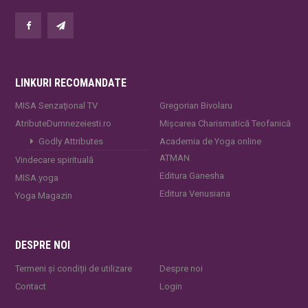
LINKURI RECOMANDATE
MISA Senzaţional TV
Gregorian Bivolaru
AtributeDumnezeiesti.ro
Mișcarea Charismatică Teofanică
Godly Attributes
Academia de Yoga online
ATMAN
Vindecare spirituală
Editura Ganesha
MISA.yoga
Editura Venusiana
Yoga Magazin
DESPRE NOI
Termeni și condiții de utilizare
Despre noi
Contact
Login