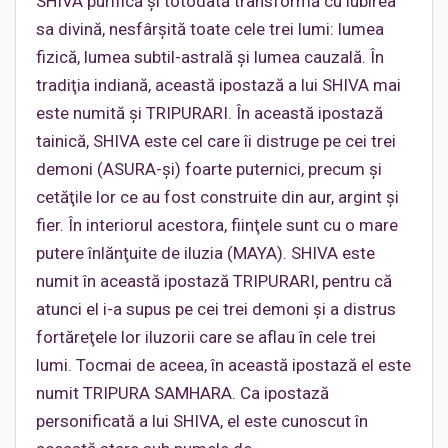
SHIVA purifică şi totodată transformă cu iubirea
sa divină, nesfârşită toate cele trei lumi: lumea
fizică, lumea subtil-astrală şi lumea cauzală. În
tradiţia indiană, această ipostază a lui SHIVA mai
este numită şi TRIPURARI. În această ipostază
tainică, SHIVA este cel care îi distruge pe cei trei
demoni (ASURA-şi) foarte puternici, precum şi
cetăţile lor ce au fost construite din aur, argint şi
fier. În interiorul acestora, fiinţele sunt cu o mare
putere înlănţuite de iluzia (MAYA). SHIVA este
numit în această ipostază TRIPURARI, pentru că
atunci el i-a supus pe cei trei demoni şi a distrus
fortăreţele lor iluzorii care se aflau în cele trei
lumi. Tocmai de aceea, în această ipostază el este
numit TRIPURA SAMHARA. Ca ipostază
personificată a lui SHIVA, el este cunoscut în