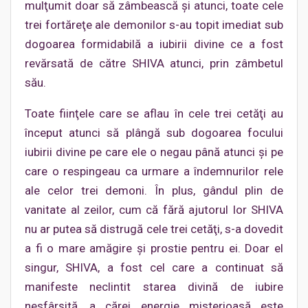
mulţumit doar să zâmbească şi atunci, toate cele
trei fortăreţe ale demonilor s-au topit imediat sub
dogoarea formidabilă a iubirii divine ce a fost
revărsată de către SHIVA atunci, prin zâmbetul
său.
Toate fiinţele care se aflau în cele trei cetăţi au
început atunci să plângă sub dogoarea focului
iubirii divine pe care ele o negau până atunci şi pe
care o respingeau ca urmare a îndemnurilor rele
ale celor trei demoni. În plus, gândul plin de
vanitate al zeilor, cum că fără ajutorul lor SHIVA
nu ar putea să distrugă cele trei cetăţi, s-a dovedit
a fi o mare amăgire şi prostie pentru ei. Doar el
singur, SHIVA, a fost cel care a continuat să
manifeste neclintit starea divină de iubire
nesfârşită, a cărei energie misterioasă este