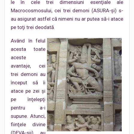
le în cele trei dimensiuni esenţiale ale
Macrocosmosului, cei trei demoni (ASURA-şi) s-
au asigurat astfel că nimeni nu ar putea să-i atace
pe toţi trei deodată.
Având în felul
acesta toate
aceste
avantaje, cei
trei demoni au
început să îi
atace pe zei şi
pe înţelepţi
pentru a-i
supune. Atunci,
fiinţele divine
(DEVA-şii) au