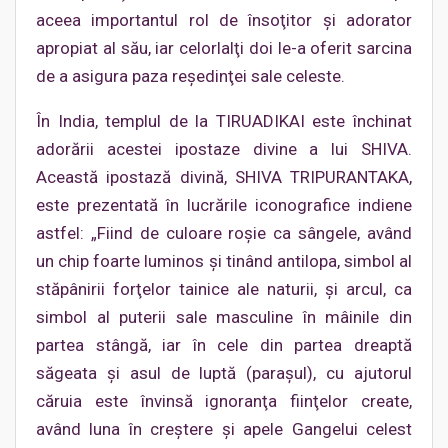
aceea importantul rol de însoţitor şi adorator
apropiat al său, iar celorlalţi doi le-a oferit sarcina
de a asigura paza reşedinţei sale celeste.
În India, templul de la TIRUADIKAI este închinat
adorării acestei ipostaze divine a lui SHIVA.
Această ipostază divină, SHIVA TRIPURANTAKA,
este prezentată în lucrările iconografice indiene
astfel: „Fiind de culoare roşie ca sângele, având
un chip foarte luminos şi tinând antilopa, simbol al
stăpânirii forţelor tainice ale naturii, şi arcul, ca
simbol al puterii sale masculine în mâinile din
partea stângă, iar în cele din partea dreaptă
săgeata şi asul de luptă (paraşul), cu ajutorul
căruia este învinsă ignoranţa fiinţelor create,
având luna în creştere şi apele Gangelui celest