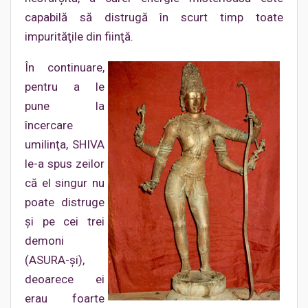
capabilă să distrugă în scurt timp toate
impurităţile din fiinţă.
În continuare,
pentru a le
pune la
încercare
umilinţa, SHIVA
le-a spus zeilor
că el singur nu
poate distruge
şi pe cei trei
demoni
(ASURA-şi),
deoarece ei
erau foarte