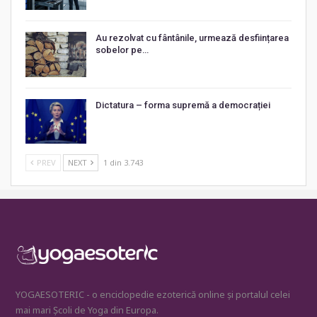
Au rezolvat cu fântânile, urmează desființarea
sobelor pe…
Dictatura – forma supremă a democrației
PREV
NEXT
1 din 3.743
YOGAESOTERIC - o enciclopedie ezoterică online și portalul celei
mai mari Școli de Yoga din Europa.