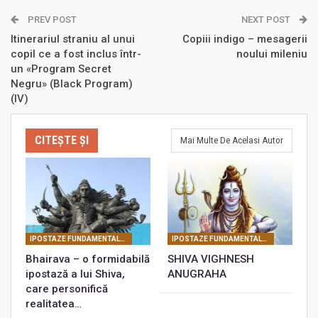
PREV POST
NEXT POST
Itinerariul straniu al unui
Copiii indigo – mesagerii
copil ce a fost inclus într-
noului mileniu
un «Program Secret
Negru» (Black Program)
(IV)
CITEȘTE ȘI
Mai Multe De Acelasi Autor
IPOSTAZE FUNDAMENTALE ALE LUI SHIVA
IPOSTAZE FUNDAMENTALE ALE LUI SHIVA
Bhairava – o formidabilă
SHIVA VIGHNESH
ipostază a lui Shiva,
ANUGRAHA
care personifică
realitatea…