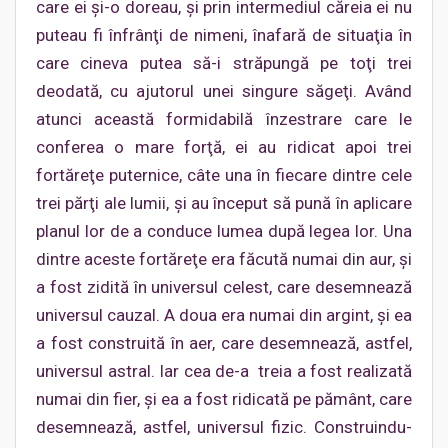
care ei şi-o doreau, şi prin intermediul căreia ei nu
puteau fi înfrânţi de nimeni, înafară de situaţia în
care cineva putea să-i străpungă pe toţi trei
deodată, cu ajutorul unei singure săgeţi. Având
atunci această formidabilă înzestrare care le
conferea o mare forţă, ei au ridicat apoi trei
fortăreţe puternice, câte una în fiecare dintre cele
trei părţi ale lumii, şi au început să pună în aplicare
planul lor de a conduce lumea după legea lor. Una
dintre aceste fortăreţe era făcută numai din aur, şi
a fost zidită în universul celest, care desemnează
universul cauzal. A doua era numai din argint, şi ea
a fost construită în aer, care desemnează, astfel,
universul astral. Iar cea de-a treia a fost realizată
numai din fier, şi ea a fost ridicată pe pământ, care
desemnează, astfel, universul fizic. Construindu-