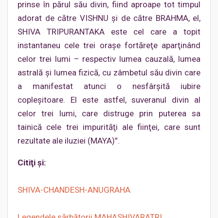
prinse în părul său divin, fiind aproape tot timpul
adorat de către VISHNU şi de către BRAHMA, el,
SHIVA TRIPURANTAKA este cel care a topit
instantaneu cele trei oraşe fortăreţe aparţinând
celor trei lumi – respectiv lumea cauzală, lumea
astrală şi lumea fizică, cu zâmbetul său divin care
a manifestat atunci o nesfârşită iubire
copleşitoare. El este astfel, suveranul divin al
celor trei lumi, care distruge prin puterea sa
tainică cele trei impurităţi ale fiinţei, care sunt
rezultate ale iluziei (MAYA)”.
Citiţi şi:
SHIVA-CHANDESH-ANUGRAHA
Legendele sărbătorii MAHASHIVARATRI