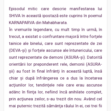
Episodul mitic care descrie manifestarea lui
SHIVA în această ipostază este cuprins în poemul
KARNAPARVA din Mahabharata.
În vremurile legendare, cu mult timp în urmă, în
trecut, a existat o confruntare majoră între forţele
tainice ale binelui, care sunt reprezentate de zei
(DEVA-şi) şi forţele ascunse ale întunericului, care
sunt reprezentate de demoni (ASURA-şi). Datorită
orientării lor preponderent rele, demonii (ASURA-
şii) au fost în final înfrânţi în această luptă, însă
chiar şi după înfrângerea ce a dus la încetarea
acţiunilor lor, tendinţele rele care erau ascunse
adânc în fiinţa lor, nefiind încă anihilate complet,
prin acţiunea zeilor, s-au trezit din nou. Având cel
mai puternic trezită sămânţa răului în ei, cei trei fii