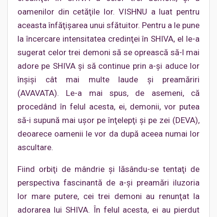
oamenilor din cetăţile lor. VISHNU a luat pentru
aceasta înfăţişarea unui sfătuitor. Pentru a le pune
la încercare intensitatea credinţei în SHIVA, el le-a
sugerat celor trei demoni să se oprească să-l mai
adore pe SHIVA şi să continue prin a-şi aduce lor
înşişi cât mai multe laude şi preamăriri
(AVAVATA). Le-a mai spus, de asemeni, că
procedând în felul acesta, ei, demonii, vor putea
să-i supună mai uşor pe înţelepţi şi pe zei (DEVA),
deoarece oamenii le vor da după aceea numai lor
ascultare.
Fiind orbiţi de mândrie şi lăsându-se tentaţi de
perspectiva fascinantă de a-şi preamări iluzoria
lor mare putere, cei trei demoni au renunţat la
adorarea lui SHIVA. În felul acesta, ei au pierdut