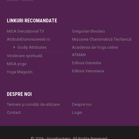
LINKURI RECOMANDATE
MISA Senzaţional TV
Gregorian Bivolaru
AtributeDumnezeiesti.ro
Mișcarea Charismatică Teofanică
Godly Attributes
Academia de Yoga online
ATMAN
Vindecare spirituală
Editura Ganesha
MISA.yoga
Editura Venusiana
Yoga Magazin
DESPRE NOI
Termeni și condiții de utilizare
Despre noi
Contact
Login
© 2026 - YogaEsoteric. All Rights Reserved.