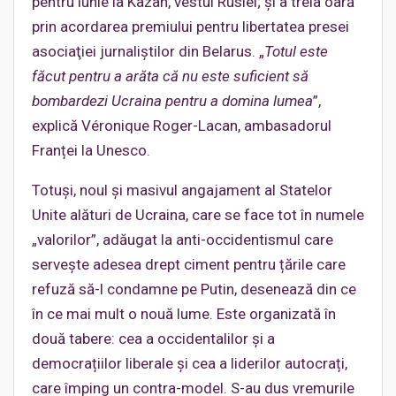
pentru iunie la Kazan, vestul Rusiei; şi a treia oară
prin acordarea premiului pentru libertatea presei
asociaţiei jurnaliştilor din Belarus. „
Totul este
făcut pentru a arăta că nu este suficient să
bombardezi Ucraina pentru a domina lumea
”,
explică Véronique Roger-Lacan, ambasadorul
Franței la Unesco.
Totuși, noul și masivul angajament al Statelor
Unite alături de Ucraina, care se face tot în numele
„valorilor”, adăugat la anti-occidentismul care
servește adesea drept ciment pentru țările care
refuză să-l condamne pe Putin, desenează din ce
în ce mai mult o nouă lume. Este organizată în
două tabere: cea a occidentalilor și a
democrațiilor liberale și cea a liderilor autocrați,
care împing un contra-model. S-au dus vremurile