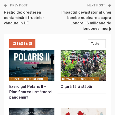
PREV POST
NEXT POST
Pesticide: creșterea
Impactul devastator al unei
contaminării fructelor
bombe nucleare asupra
vândute în UE
Londrei: 6 milioane de
londonezi morți
CITEȘTE ȘI
Toate
DEZVĂLUIRI DESPRE CONSPIRAŢIA UNIVERSALĂ PLANETARĂ
DEZVĂLUIRI DESPRE CONSPIRAŢIA UNIVERSALĂ PLANETARĂ
Exercițiul Polaris II –
O țară fără stăpân
Planificarea următoarei
pandemii?