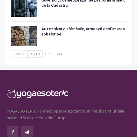
Guvernul „cosmetizează” dezastrul informatic
de la Cadastru…
Au rezolvat cu fântânile, urmează desființarea
sobelor pe…
PREV
NEXT
1 din 3.743
YOGAESOTERIC - o enciclopedie ezoterică online și portalul celei
mai mari Școli de Yoga din Europa.