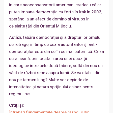
în care neoconservatorii americani credeau că ar
putea impune democrația cu forța în Irak în 2003,
sperând la un efect de domino și virtuos în
celelalte țări din Orientul Mijlociu.
Astăzi, tabăra democrației și a drepturilor omului
se retrage, în timp ce cea a autoritarilor și anti-
democraților este din ce în ce mai puternică. Criza
ucraineană, prin cristalizarea unei opoziții
ideologice între cele două tabere, suflă din nou un
vânt de război rece asupra lumii. Se va stabili din
nou pe termen lung? Multe vor depinde de
intensitatea și natura sprijinului chinez pentru
regimul rus.
Citiți și:
Întrebări fundamentale despre războiul din