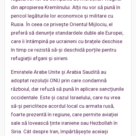
din apropierea Kremlinului. Alții nu vor să pună în
pericol legăturile lor economice și militare cu
Rusia. În ceea ce privește Orientul Mijlociu, el
preferă să denunțe standardele duble ale Europei,
care îi întâmpină pe ucraineni cu brațele deschise
în timp ce rezistă să-și deschidă porțile pentru
refugiații afgani și sirieni.
Emiratele Arabe Unite și Arabia Saudită au
adoptat rezoluții ONU prin care condamnă
războiul, dar refuză să pună în aplicare sancțiunile
occidentale. Este și cazul Israelului, care nu vrea
să-și pericliteze acordul local cu armata rusă,
foarte prezentă în regiune, care permite aviației
sale să lovească ținte iraniene sau Hezbollah în
Siria. Cât despre Iran, împărtășește aceiași