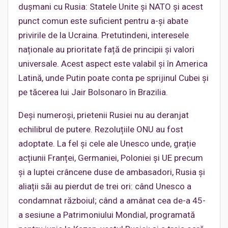
dușmani cu Rusia: Statele Unite și NATO și acest
punct comun este suficient pentru a-și abate
privirile de la Ucraina. Pretutindeni, interesele
naționale au prioritate față de principii și valori
universale. Acest aspect este valabil și în America
Latină, unde Putin poate conta pe sprijinul Cubei și
pe tăcerea lui Jair Bolsonaro în Brazilia.
Deși numeroși, prietenii Rusiei nu au deranjat
echilibrul de putere. Rezoluțiile ONU au fost
adoptate. La fel și cele ale Unesco unde, grație
acțiunii Franței, Germaniei, Poloniei și UE precum
și a luptei crâncene duse de ambasadori, Rusia și
aliații săi au pierdut de trei ori: când Unesco a
condamnat războiul; când a amânat cea de-a 45-
a sesiune a Patrimoniului Mondial, programată