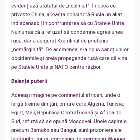
evidențiază statutul de „nealiniat”. În ceea ce
privește China, aceasta consideră Rusia un aliat
indispensabil în confruntarea sa cu Statele Unite.
Nu numai că a refuzat să condamne agresiunea
rusă, dar a asigurat Kremlinul de prietenie
„nemărginită”. De asemenea, s-a opus sancțiunilor
occidentale și preia propaganda rusă care dă vina
pe Statele Unite și NATO pentru război.
Balanța puterii
Aceeași imagine pe continentul african, unde o
largă treime din țări, printre care Algeria, Tunisia,
Egipt, Mali, Republica Centrafricană și Africa de
Sud, refuză să se opună Moscovei. Unele capitale,
precum Bamako sau Bangui, sunt prizoniere ale
legăturilor lor cu compania de mercenari Wagner