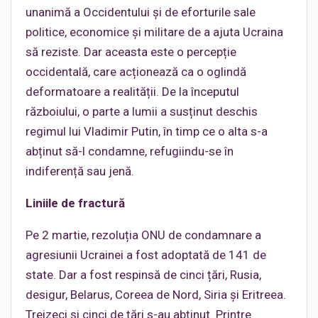
unanimă a Occidentului și de eforturile sale
politice, economice și militare de a ajuta Ucraina
să reziste. Dar aceasta este o percepție
occidentală, care acționează ca o oglindă
deformatoare a realității. De la începutul
războiului, o parte a lumii a susținut deschis
regimul lui Vladimir Putin, în timp ce o alta s-a
abținut să-l condamne, refugiindu-se în
indiferență sau jenă.
Liniile de fractură
Pe 2 martie, rezoluția ONU de condamnare a
agresiunii Ucrainei a fost adoptată de 141 de
state. Dar a fost respinsă de cinci țări, Rusia,
desigur, Belarus, Coreea de Nord, Siria și Eritreea.
Treizeci și cinci de țări s-au abținut. Printre