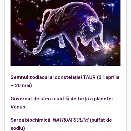
Semnul zodiacal al constelației
TAUR
(21 aprilie
– 20 mai)
Guvernat de sfera subtilă de forță a planetei
Venus
Sarea biochimic
ă
:
NATRUM SULPH
(sulfat de
sodiu)