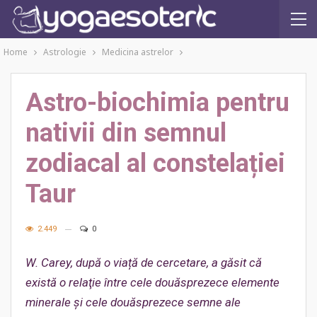
Home
Astrologie
Medicina astrelor
Astro-biochimia pentru
nativii din semnul
zodiacal al constelației
Taur
2.449
0
W. Carey, după o viață de cercetare, a găsit că
există o relaţie între cele douăsprezece elemente
minerale
ș
i cele douăsprezece semne ale