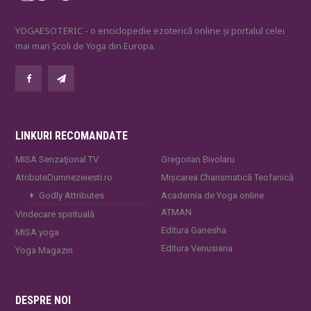
YOGAESOTERIC - o enciclopedie ezoterică online și portalul celei
mai mari Școli de Yoga din Europa.
LINKURI RECOMANDATE
MISA Senzaţional TV
Gregorian Bivolaru
AtributeDumnezeiesti.ro
Mișcarea Charismatică Teofanică
Godly Attributes
Academia de Yoga online
ATMAN
Vindecare spirituală
Editura Ganesha
MISA.yoga
Editura Venusiana
Yoga Magazin
DESPRE NOI