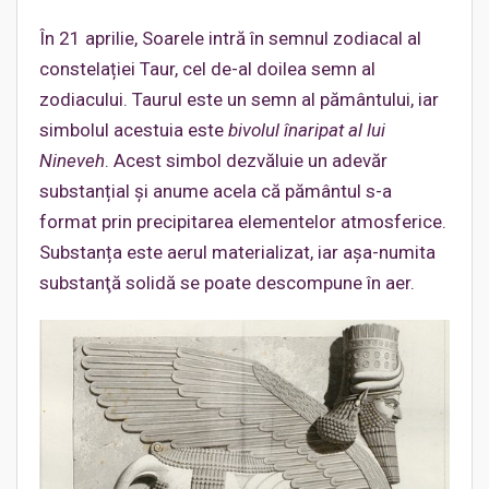
În 21 aprilie, Soarele intră în semnul zodiacal al
constelației Taur, cel de-al doilea semn al
zodiacului. Taurul este un semn al pământului, iar
simbolul acestuia este
b
ivolul
î
naripat al lui
Nineveh
. Acest simbol dezvăluie un adevăr
substanțial și anume acela că pământul s-a
format prin precipitarea elementelor atmosferice.
Substanța este aerul materializat, iar aşa-numita
substanţă solidă se poate descompune în aer.