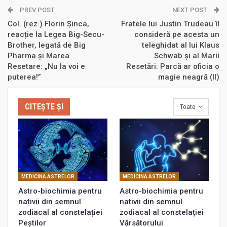
PREV POST
NEXT POST
Col. (rez.) Florin Șinca,
Fratele lui Justin Trudeau îl
reacție la Legea Big-Secu-
consideră pe acesta un
Brother, legată de Big
teleghidat al lui Klaus
Pharma și Marea
Schwab și al Marii
Resetare: „Nu la voi e
Resetări: Parcă ar oficia o
puterea!”
magie neagră (II)
CITEȘTE ȘI
Toate
MEDICINA ASTRELOR
MEDICINA ASTRELOR
Astro-biochimia pentru
Astro-biochimia pentru
nativii din semnul
nativii din semnul
zodiacal al constelației
zodiacal al constelației
Peștilor
Vărsătorului