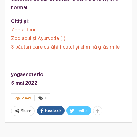
normal.
Citiți și:
Zodia Taur
Zodiacul şi Ayurveda (I)
3 băuturi care curăță ficatul și elimină grăsimile
yogaesoteric
5 mai 2022
2.449
0
Share
Facebook
Twitter