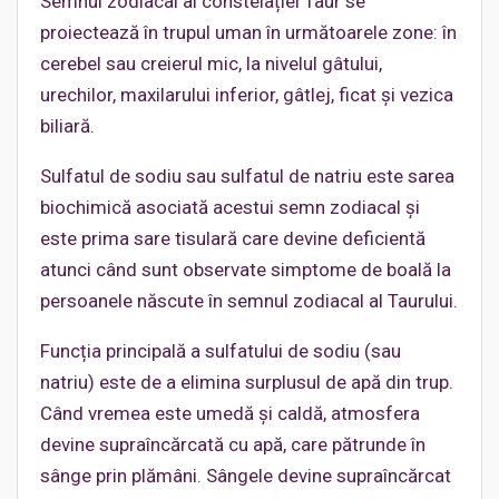
Semnul zodiacal al constelației Taur se
proiectează în trupul uman în următoarele zone: în
cerebel sau creierul mic, la nivelul gâtului,
urechilor, maxilarului inferior, gâtlej, ficat și vezica
biliară.
Sulfatul de sodiu sau sulfatul de natriu este sarea
biochimică asociată acestui semn zodiacal și
este prima sare tisulară care devine deficientă
atunci când sunt observate simptome de boală la
persoanele născute în semnul zodiacal al Taurului.
Funcția principală a sulfatului de sodiu (sau
natriu) este de a elimina surplusul de apă din trup.
Când vremea este umedă și caldă, atmosfera
devine supraîncărcată cu apă, care pătrunde în
sânge prin plămâni. Sângele devine supraîncărcat