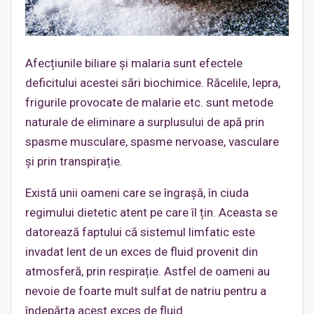
Afecțiunile biliare şi malaria sunt efectele
deficitului acestei sări biochimice. Răcelile, lepra,
frigurile provocate de malarie etc. sunt metode
naturale de eliminare a surplusului de apă prin
spasme musculare, spasme nervoase, vasculare
și prin transpirație.
Există unii oameni care se îngrașă, în ciuda
regimului dietetic atent pe care îl țin. Aceasta se
datorează faptului că sistemul limfatic este
invadat lent de un exces de fluid provenit din
atmosferă, prin respirație. Astfel de oameni au
nevoie de foarte mult sulfat de natriu pentru a
îndepărta acest exces de fluid.