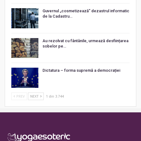
Guvernul „cosmetizează” dezastrul informatic
de la Cadastru…
Au rezolvat cu fântânile, urmează desființarea
sobelor pe…
Dictatura – forma supremă a democrației
PREV
NEXT
1 din 3.744