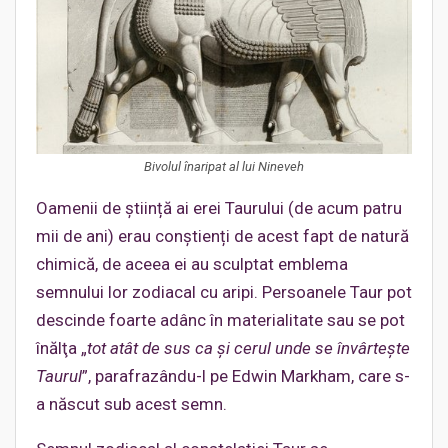
Bivolul înaripat al lui Nineveh
Oamenii de știință ai erei Taurului (de acum patru
mii de ani) erau conștienți de acest fapt de natură
chimică, de aceea ei au sculptat emblema
semnului lor zodiacal cu aripi. Persoanele Taur pot
descinde foarte adânc în materialitate sau se pot
înălţa „
t
ot at
â
t de sus ca și
c
erul unde se înv
â
rte
ș
te
Taurul
”, parafrazându-l pe Edwin Markham, care s-
a născut sub acest semn.