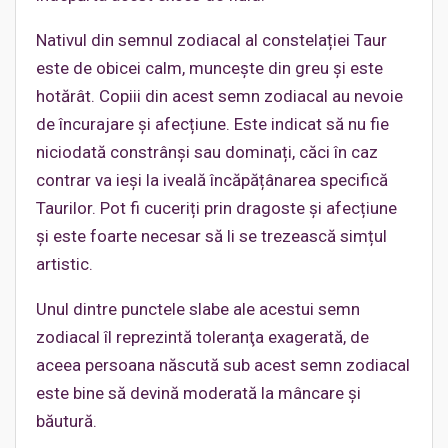
Nativul din semnul zodiacal al constelației Taur
este de obicei calm, muncește din greu şi este
hotărât. Copiii din acest semn zodiacal au nevoie
de încurajare și afecțiune. Este indicat să nu fie
niciodată constrânși sau dominați, căci în caz
contrar va ieși la iveală încăpățânarea specifică
Taurilor. Pot fi cuceriți prin dragoste şi afecțiune
și este foarte necesar să li se trezească simțul
artistic.
Unul dintre punctele slabe ale acestui semn
zodiacal îl reprezintă toleranţa exagerată, de
aceea persoana născută sub acest semn zodiacal
este bine să devină moderată la mâncare și
băutură.