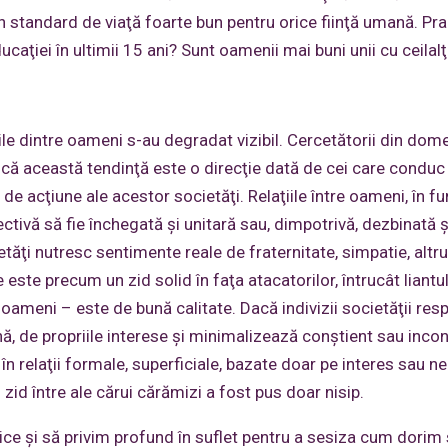
un standard de viaţă foarte bun pentru orice fiinţă umană. Pra
educaţiei în ultimii 15 ani? Sunt oamenii mai buni unii cu ceilalţ
ile dintre oameni s-au degradat vizibil. Cercetătorii din dom
ă că această tendinţă este o direcţie dată de cei care condu
de acţiune ale acestor societăţi. Relaţiile între oameni, în fu
ctivă să fie închegată şi unitară sau, dimpotrivă, dezbinată ş
tăţi nutresc sentimente reale de fraternitate, simpatie, altr
e este precum un zid solid în faţa atacatorilor, întrucât liantu
e oameni – este de bună calitate. Dacă indivizii societăţii res
nă, de propriile interese şi minimalizează conştient sau inco
 în relaţii formale, superficiale, bazate doar pe interes sau n
 zid între ale cărui cărămizi a fost pus doar nisip.
ce şi să privim profund în suflet pentru a sesiza cum dorim 