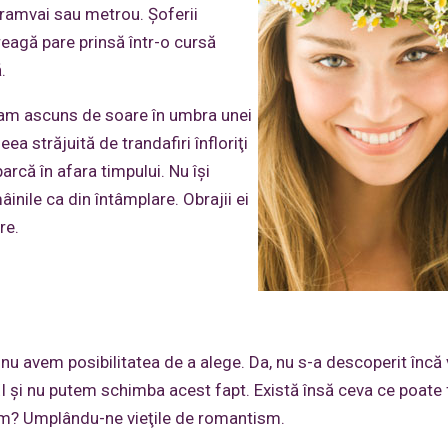
 tramvai sau metrou. Şoferii
eagă pare prinsă într-o cursă
.
e-am ascuns de soare în umbra unei
ea străjuită de trandafiri înfloriţi
parcă în afara timpului. Nu îşi
inile ca din întâmplare. Obrajii ei
re.
 nu avem posibilitatea de a alege. Da, nu s-a descoperit încă
XI şi nu putem schimba acest fapt. Există însă ceva ce poate f
um? Umplându-ne vieţile de romantism.