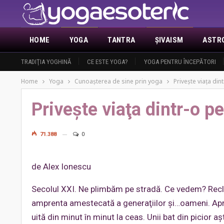
HOME
YOGA
TANTRA
ŞIVAISM
ASTR
ACTUALITATE
TRADIŢIA YOGHINĂ
DEMASCAREA MASONERIEI
CE ESTE YOGA?
YOGA PENTRU ÎNCEPĂTORI
ANUNŢURI
DESPRE 
Home
Yoga
Cunoaşterea de sine prin yoga
Priveşte viaţa di
Priveşte viaţa dintr-o p
71.388
0
de Alex Ionescu
Secolul XXI. Ne plimbăm pe stradă. Ce vedem? Recla
amprenta amestecată a generaţiilor şi…oameni. Aproa
uită din minut în minut la ceas. Unii bat din picior