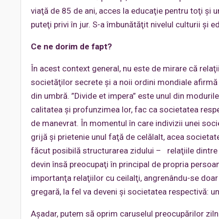
viaţă de 85 de ani, acces la educaţie pentru toţi şi 
puteţi privi în jur. S-a îmbunătăţit nivelul culturii şi 
Ce ne dorim de fapt?
În acest context general, nu este de mirare că relaţi
societăţilor secrete şi a noii ordini mondiale afirm
din umbră. ”Divide et impera” este unul din modurile 
calitatea şi profunzimea lor, fac ca societatea respe
de manevrat. În momentul în care indivizii unei socie
grijă şi prietenie unul faţă de celălalt, acea societat
făcut posibilă structurarea zidului – relaţiile dintr
devin însă preocupaţi în principal de propria persoa
importanţa relaţiilor cu ceilalţi, angrenându-se doar
gregară, la fel va deveni şi societatea respectivă: un
Aşadar, putem să oprim caruselul preocupărilor zilni