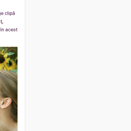
e clipă
ţ,
 în acest