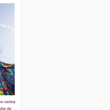
 se vedea
edie de