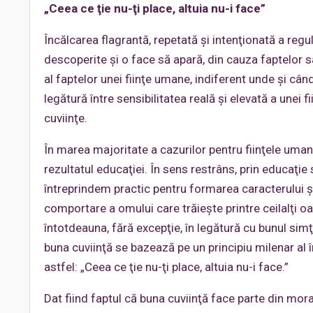
„Ceea ce ţie nu-ţi place, altuia nu-i face”
Încălcarea flagrantă, repetată şi intenţionată a regu
descoperite şi o face să apară, din cauza faptelor s
al faptelor unei fiinţe umane, indiferent unde şi cân
legătură între sensibilitatea reală şi elevată a unei 
cuviinţe.
În marea majoritate a cazurilor pentru fiinţele uman
rezultatul educaţiei. În sens restrâns, prin educaţie 
întreprindem practic pentru formarea caracterului 
comportare a omului care trăieşte printre ceilalţi o
întotdeauna, fără excepţie, în legătură cu bunul si
buna cuviinţă se bazează pe un principiu milenar al în
astfel: „Ceea ce ţie nu-ţi place, altuia nu-i face.”
Dat fiind faptul că buna cuviinţă face parte din morală