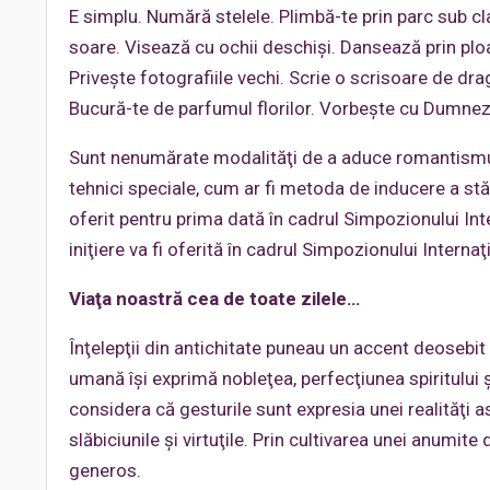
E simplu. Numără stelele. Plimbă-te prin parc sub c
soare. Visează cu ochii deschişi. Dansează prin ploai
Priveşte fotografiile vechi. Scrie o scrisoare de dr
Bucură-te de parfumul florilor. Vorbeşte cu Dumnez
Sunt nenumărate modalităţi de a aduce romantismul î
tehnici speciale, cum ar fi metoda de inducere a stă
oferit pentru prima dată în cadrul Simpozionului In
iniţiere va fi oferită în cadrul Simpozionului Interna
Viaţa noastră cea de toate zilele…
Înţelepţii din antichitate puneau un accent deosebit
umană îşi exprimă nobleţea, perfecţiunea spiritului şi
considera că gesturile sunt expresia unei realităţi a
slăbiciunile şi virtuţile. Prin cultivarea unei anumite
generos.