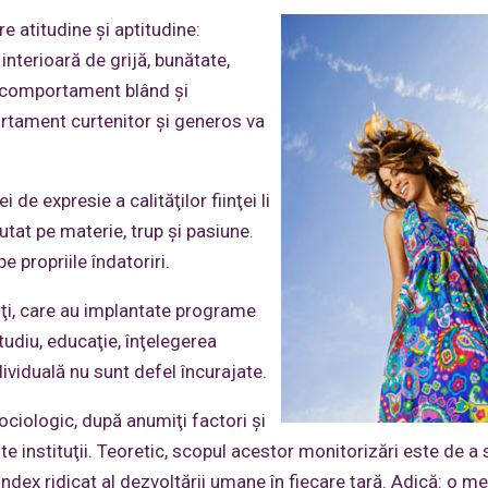
re atitudine şi aptitudine:
interioară de grijă, bunătate,
n comportament blând şi
ortament curtenitor şi generos va
i de expresie a calităţilor fiinţei li
tat pe materie, trup şi pasiune.
e propriile îndatoriri.
oţi, care au implantate programe
udiu, educaţie, înţelegerea
dividuală nu sunt defel încurajate.
ociologic, după anumiţi factori şi
ite instituţii. Teoretic, scopul acestor monitorizări este de a
nui index ridicat al dezvoltării umane în fiecare ţară. Adică: o m