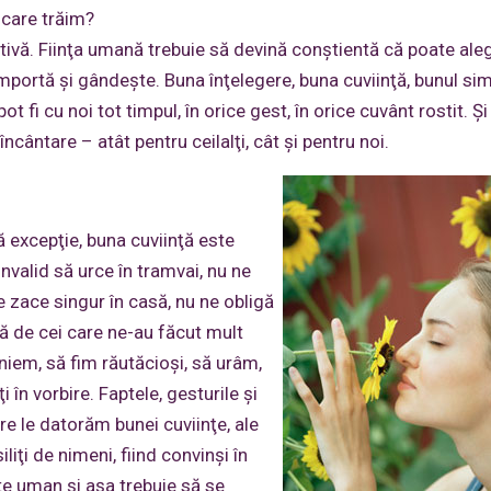
 care trăim?
tivă. Fiinţa umană trebuie să devină conştientă că poate aleg
mportă şi gândeşte. Buna înţelegere, buna cuviinţă, bunul sim
ot fi cu noi tot timpul, în orice gest, în orice cuvânt rostit. Şi
încântare – atât pentru ceilalţi, cât şi pentru noi.
ră excepţie, buna cuviinţă este
invalid să urce în tramvai, nu ne
zace singur în casă, nu ne obligă
ţă de cei care ne-au făcut mult
niem, să fim răutăcioşi, să urâm,
 în vorbire. Faptele, gesturile şi
re le datorăm bunei cuviinţe, ale
iţi de nimeni, fiind convinşi în
ste uman şi aşa trebuie să se