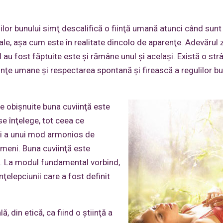
lilor bunului simţ descalifică o fiinţă umană atunci când sunt
ale, aşa cum este în realitate dincolo de aparenţe. Adevărul 
d au fost făptuite este şi rămâne unul şi acelaşi. Există o str
fiinţe umane şi respectarea spontană şi firească a regulilor b
e obişnuite buna cuviinţă este
se înţelege, tot ceea ce
şi a unui mod armonios de
ameni. Buna cuviinţă este
mţ. La modul fundamental vorbind,
ţelepciunii care a fost definit
, din etică, ca fiind o ştiinţă a