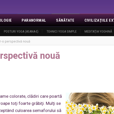
OLOGIE
PARANORMAL
SĂNĂTATE
CIVILIZAŢIILE 
NOI
POSTURI YOGA (ASANA-E)
EVENIMENTE
REVELAŢII
TEHNICI YOGA SIMPLE
MISA
CONTACT
MEDITAŢIA YOGHINĂ
LOGIN
O
ntr-o perspectivă nouă
erspectivă nouă
me colorate, clădiri care poartă
pe toţi foarte grăbiţi. Mulţi se
 aşteptând culoarea semaforului să