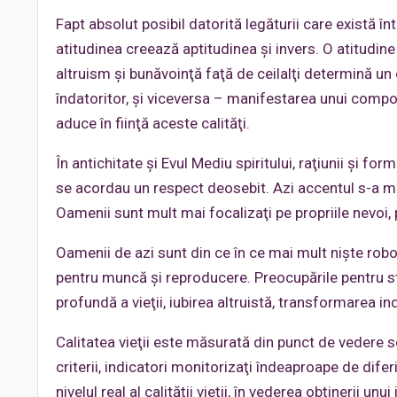
Fapt absolut posibil datorită legăturii care există înt
atitudinea creează aptitudinea şi invers. O atitudine 
altruism şi bunăvoinţă faţă de ceilalţi determină u
îndatoritor, şi viceversa – manifestarea unui comp
aduce în fiinţă aceste calităţi.
În antichitate şi Evul Mediu spiritului, raţiunii şi forme
se acordau un respect deosebit. Azi accentul s-a mu
Oamenii sunt mult mai focalizaţi pe propriile nevoi, p
Oamenii de azi sunt din ce în ce mai mult nişte rob
pentru muncă şi reproducere. Preocupările pentru st
profundă a vieţii, iubirea altruistă, transformarea in
Calitatea vieţii este măsurată din punct de vedere s
criterii, indicatori monitorizaţi îndeaproape de difer
nivelul real al calităţii vieţii, în vederea obţinerii u