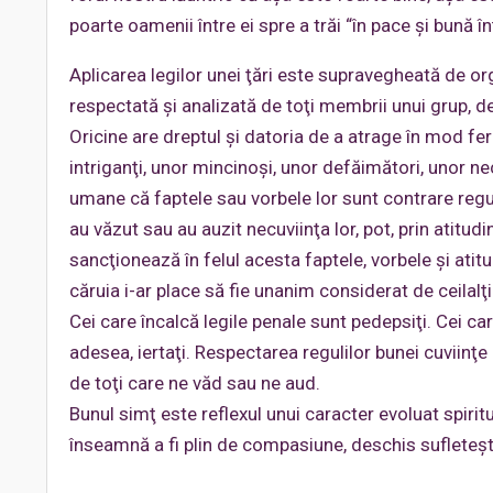
poarte oamenii între ei spre a trăi “în pace şi bună î
Aplicarea legilor unei ţări este supravegheată de or
respectată şi analizată de toţi membrii unui grup, de c
Oricine are dreptul şi datoria de a atrage în mod fe
intriganţi, unor mincinoşi, unor defăimători, unor n
umane că faptele sau vorbele lor sunt contrare regul
au văzut sau au auzit necuviinţa lor, pot, prin atitu
sancţionează în felul acesta faptele, vorbele şi atitu
căruia i-ar place să fie unanim considerat de ceilalţi 
Cei care încalcă legile penale sunt pedepsiţi. Cei care
adesea, iertaţi. Respectarea regulilor bunei cuviinţe
de toţi care ne văd sau ne aud.
Bunul simţ este reflexul unui caracter evoluat spirit
înseamnă a fi plin de compasiune, deschis sufleteşte, b