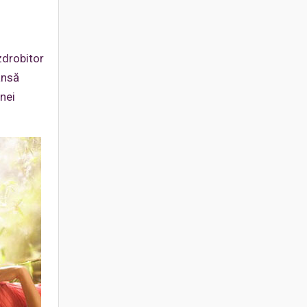
zdrobitor
ânsă
unei