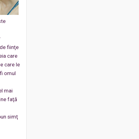
ste
r
de fiinţe
eia care
e care le
 fi omul
el mai
ine faţă
 bun simţ