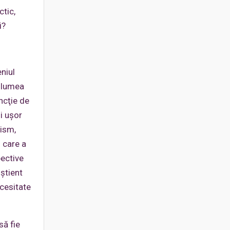
ctic,
i?
eniul
c lumea
ncţie de
i uşor
uism,
l care a
pective
nştient
ecesitate
să fie