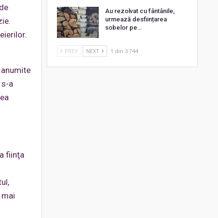
 de
Au rezolvat cu fântânile,
urmează desființarea
zie.
sobelor pe…
ierilor.
PREV
NEXT
1 din 3.744
i anumite
 s-a
rea
 fiinţa
ul,
, mai