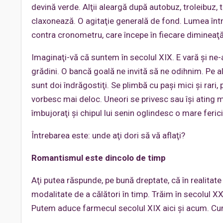
devină verde. Alţii aleargă după autobuz, troleibuz,
claxonează. O agitaţie generală de fond. Lumea într
contra cronometru, care începe în fiecare dimineaţă
Imaginaţi-vă că suntem în secolul XIX. E vară şi n
grădini. O bancă goală ne invită să ne odihnim. Pe ale
sunt doi îndrăgostiţi. Se plimbă cu paşi mici şi rari, 
vorbesc mai deloc. Uneori se privesc sau îşi ating mâ
îmbujoraţi şi chipul lui senin oglindesc o mare ferici
Întrebarea este: unde aţi dori să vă aflaţi?
Romantismul este dincolo de timp
Aţi putea răspunde, pe bună dreptate, că în realitate
modalitate de a călători în timp. Trăim în secolul X
Putem aduce farmecul secolul XIX aici şi acum. C