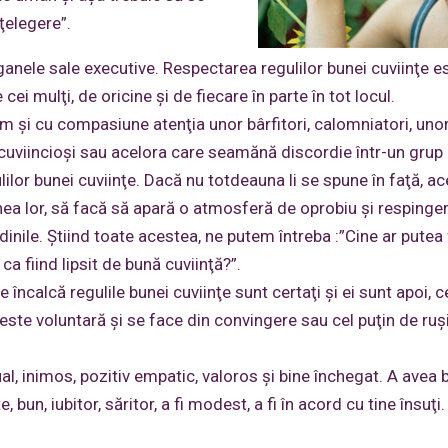
nţelegere”.
ganele sale executive. Respectarea regulilor bunei cuviinţe e
ei mulţi, de oricine şi de fiecare în parte în tot locul.
rm şi cu compasiune atenţia unor bârfitori, calomniatori, uno
ecuviincioşi sau acelora care seamănă discordie într-un grup 
ilor bunei cuviinţe. Dacă nu totdeauna li se spune în faţă, ac
dinea lor, să facă să apară o atmosferă de oprobiu şi respinger
dinile. Ştiind toate acestea, ne putem întreba :”Cine ar putea
ca fiind lipsit de bună cuviinţă?”.
 încalcă regulile bunei cuviinţe sunt certaţi şi ei sunt apoi, c
 este voluntară şi se face din convingere sau cel puţin de ruş
ual, inimos, pozitiv empatic, valoros şi bine închegat. A avea
un, iubitor, săritor, a fi modest, a fi în acord cu tine însuţi.