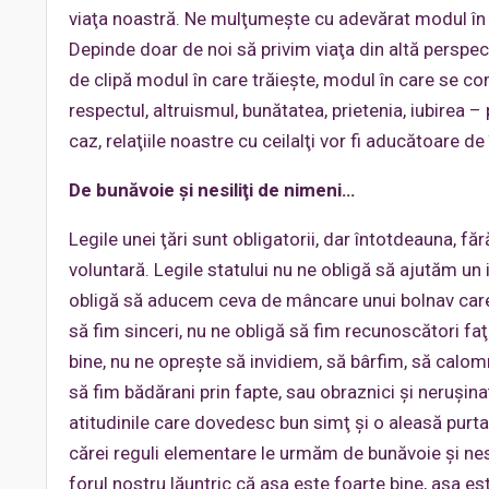
viaţa noastră. Ne mulţumeşte cu adevărat modul în
Depinde doar de noi să privim viaţa din altă perspec
de clipă modul în care trăieşte, modul în care se co
respectul, altruismul, bunătatea, prietenia, iubirea – p
caz, relaţiile noastre cu ceilalţi vor fi aducătoare de 
De bunăvoie şi nesiliţi de nimeni…
Legile unei ţări sunt obligatorii, dar întotdeauna, fă
voluntară. Legile statului nu ne obligă să ajutăm un 
obligă să aducem ceva de mâncare unui bolnav care 
să fim sinceri, nu ne obligă să fim recunoscători fa
bine, nu ne opreşte să invidiem, să bârfim, să calom
să fim bădărani prin fapte, sau obraznici şi neruşinaţi
atitudinile care dovedesc bun simţ şi o aleasă purta
cărei reguli elementare le urmăm de bunăvoie şi nesil
forul nostru lăuntric că aşa este foarte bine, aşa e