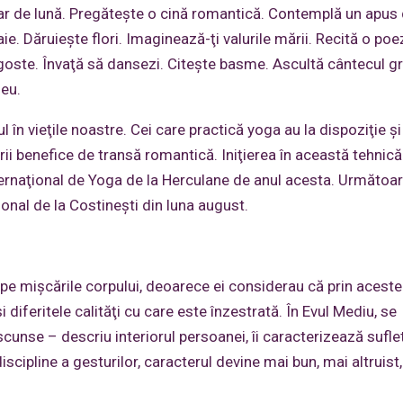
lar de lună. Pregăteşte o cină romantică. Contemplă un apus
e. Dăruieşte flori. Imaginează-ţi valurile mării. Recită o poe
agoste. Învaţă să dansezi. Citeşte basme. Ascultă cântecul gre
eu.
n vieţile noastre. Cei care practică yoga au la dispoziţie ş
rii benefice de transă romantică. Iniţierea în această tehnică
ternaţional de Yoga de la Herculane de anul acesta. Următoa
ţional de la Costineşti din luna august.
 pe mişcările corpului, deoarece ei considerau că prin acestea
 diferitele calităţi cu care este înzestrată. În Evul Mediu, se
scunse – descriu interiorul persoanei, îi caracterizează suflet
 discipline a gesturilor, caracterul devine mai bun, mai altruist