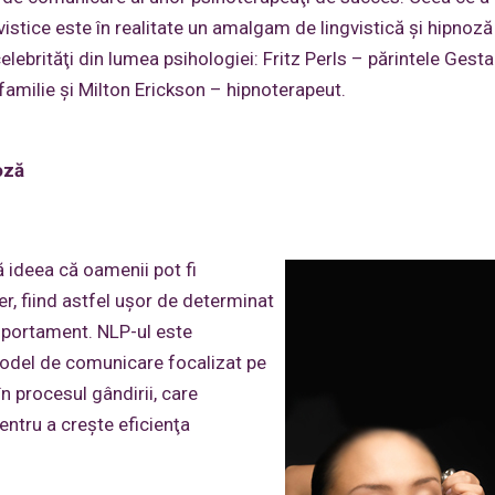
istice este în realitate un amalgam de lingvistică şi hipnoză
ebrităţi din lumea psihologiei: Fritz Perls – părintele Gesta
 familie şi Milton Erickson – hipnoterapeut.
oză
ă ideea că oamenii pot fi
, fiind astfel uşor de determinat
portament. NLP-ul este
 model de comunicare focalizat pe
în procesul gândirii, care
ntru a creşte eficienţa