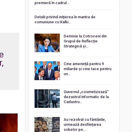
premieră în cadrul…
Detalii privind iniţierea în mantra de
comuniune cu Kalki…
Demisie la Cotroceni din
Grupul de Reflecție
Strategică și…
ce
,
Cine amenință pentru 9
miliarde și cine tace pentru
un…
Guvernul „cosmetizează”
dezastrul informatic de la
Cadastru…
Au rezolvat cu fântânile,
urmează desființarea
sobelor pe…