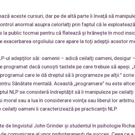
ază aceste cursuri, dar pe de altă parte îi învaţă să manipul
ontrol anormal asupra celorlalţi prin faptul că le exploatează
s la public tocmai pentru că flatează şi hrăneşte în mod insi
ste exacerbarea orgoliului care apare la toţi adepţii acestor 
P-ul adepţilor săi: oamenii – adică ceilalţi oameni, desigur 
e programat dacă cunoşti tastele pe care trebuie să apeşi. „
ogramul care le dă dreptul să îi programeze pe alţii.” scrie
 pentru Sănătate mentală. Această „programare” nu este altc
ptul NLP se consideră îndreptăţit să îi manipuleze pe ceilalţi 
i moral sau a lua în considerare voinţa sau liberul lor arbitru.
e ceilalţi oameni îi caracterizează pe practicanţii NLP.
ate de lingvistul John Grinder şi studentul în psihologie Richa
 de comunicare al unor psihoterapeuţi de succes. Ceea ce a r