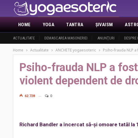
HOME
YOGA
TANTRA
ŞIVAISM
ASTR
ACTUALITATE
DEMASCAREA MASONERIEI
ANUNŢURI
DESPRE 
Home
Actualitate
ANCHETE yogaesoteric
Psiho-frauda NLP a 
Psiho-frauda NLP a fost
violent dependent de dr
62.728
0
Richard Bandler a încercat să-şi omoare tatăl la 