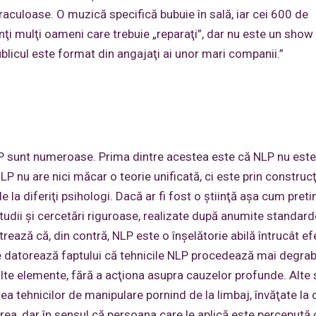
raculoase. O muzică specifică bubuie în sală, iar cei 600 de
zenţi mulţi oameni care trebuie „reparaţi”, dar nu este un show
ublicul este format din angajaţi ai unor mari companii.”
 NLP sunt numeroase. Prima dintre acestea este că NLP nu este
LP nu are nici măcar o teorie unificată, ci este prin construc
la diferiţi psihologi. Dacă ar fi fost o ştiinţă aşa cum pretin
studii şi cercetări riguroase, realizate după anumite standard
ează că, din contră, NLP este o înşelătorie abilă întrucât ef
e datorează faptului că tehnicile NLP procedează mai degrab
alte elemente, fără a acţiona asupra cauzelor profunde. Alte s
a tehnicilor de manipulare pornind de la limbaj, învăţate la 
ea, dar în sensul că persoana care le aplică este percepută c