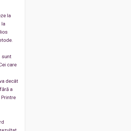
eze la
 la
dios
metode.
– sunt
Cei care
eva decât
fără a
 Printre
rd
ezultat,