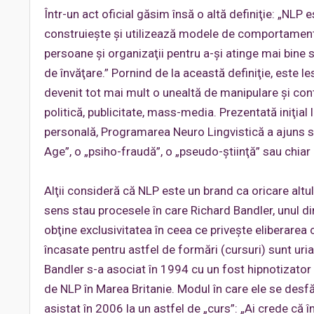
Într-un act oficial găsim însă o altă definiţie: „NLP 
construieşte şi utilizează modele de comportamen
persoane şi organizaţii pentru a-şi atinge mai bine s
de învăţare.” Pornind de la această definiţie, este l
devenit tot mai mult o unealtă de manipulare şi contr
politică, publicitate, mass-media. Prezentată iniţia
personală, Programarea Neuro Lingvistică a ajuns să
Age”, o „psiho-fraudă”, o „pseudo-ştiinţă” sau chiar
Alţii consideră că NLP este un brand ca oricare altu
sens stau procesele în care Richard Bandler, unul di
obţine exclusivitatea în ceea ce priveşte eliberarea c
încasate pentru astfel de formări (cursuri) sunt uria
Bandler s-a asociat în 1994 cu un fost hipnotizator
de NLP în Marea Britanie. Modul în care ele se desfă
asistat în 2006 la un astfel de „curs”: „Ai crede că î