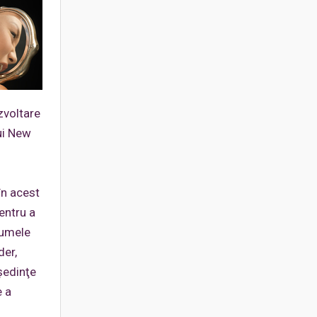
zvoltare
ui New
în acest
entru a
 sumele
der,
şedinţe
e a