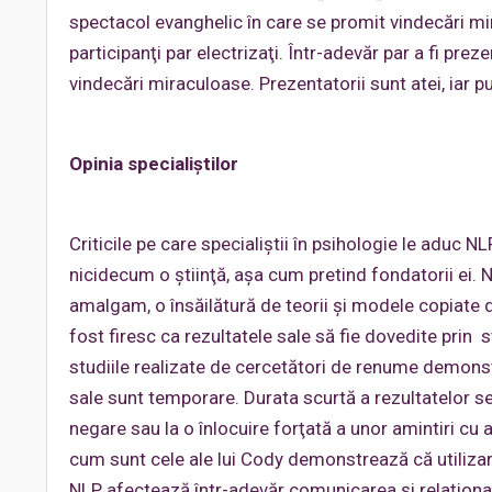
spectacol evanghelic în care se promit vindecări mi
participanţi par electrizaţi. Într-adevăr par a fi pre
vindecări miraculoase. Prezentatorii sunt atei, iar p
Opinia specialiştilor
Criticile pe care specialiştii în psihologie le aduc
nicidecum o ştiinţă, aşa cum pretind fondatorii ei. N
amalgam, o însăilătură de teorii şi modele copiate de 
fost firesc ca rezultatele sale să fie dovedite prin 
studiile realizate de cercetători de renume demonstr
sale sunt temporare. Durata scurtă a rezultatelor s
negare sau la o înlocuire forţată a unor amintiri cu 
cum sunt cele ale lui Cody demonstrează că utilizare
NLP afectează într-adevăr comunicarea şi relaţionar