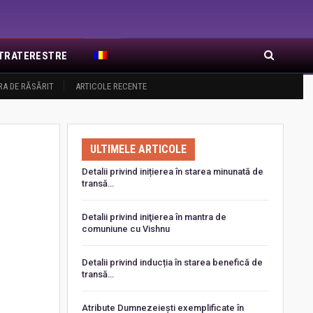
EXTRATERESTRE
RA DE RĂSĂRIT
ARTICOLE RECENTE
ULTIMELE ARTICOLE
Detalii privind inițierea în starea minunată de
transă…
Detalii privind iniţierea în mantra de
comuniune cu Vishnu
Detalii privind inducția în starea benefică de
transă…
Atribute Dumnezeiești exemplificate în