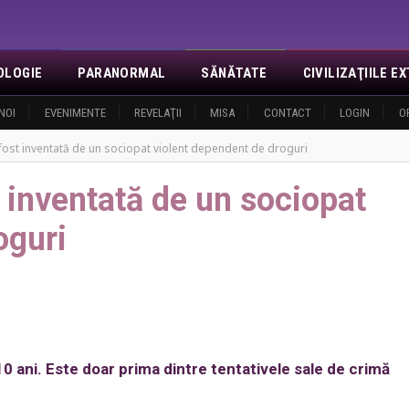
OLOGIE
PARANORMAL
SĂNĂTATE
CIVILIZAŢIILE 
NOI
EVENIMENTE
REVELAŢII
MISA
CONTACT
LOGIN
O
fost inventată de un sociopat violent dependent de droguri
 inventată de un sociopat
oguri
10 ani. Este doar prima dintre tentativele sale de crimă