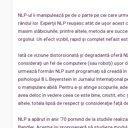
NLP-ul îi manipulează pe de o parte pe cei care urme
rândul lor. Experţii NLP reuşesc atât de uşor acest c
maxim slăbiciunile; printre altele, metoda are succe
orgoliul. Un efect vizibil, rapid şi complet nefast e
Iată ce viziune distorsionată şi degradantă oferă NL
consideraţi un fel de computere (sau roboţi) uşor d
urmează formări NLP sunt programaţi să creadă în pr
psihologul B.L.Beyerstein în Jurnalul Internaţional
o manipulare abilă. Pentru a-şi atinge scopurile, ade
avea deloc în vedere ceea ce este bine, cinstit, etic ş
altele, totala lipsă de respect şi consideraţie faţă d
NLP a apărut în anii ‘70 pornind de la studiile realiz
Bandler. Aceştia îşi propuseseră să studieze modul