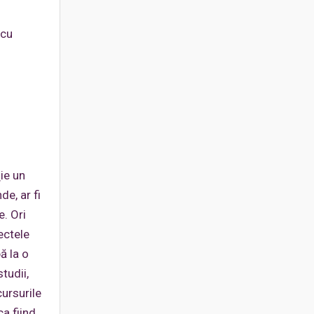
 cu
ţie un
de, ar fi
e. Ori
ectele
ă la o
tudii,
cursurile
a fiind