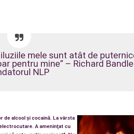
iluziile mele sunt atât de puterni
doar pentru mine” – Richard Bandler
ndatorul NLP
 de alcool şi cocaină. La vârsta
n electrocutare. A ameninţat cu