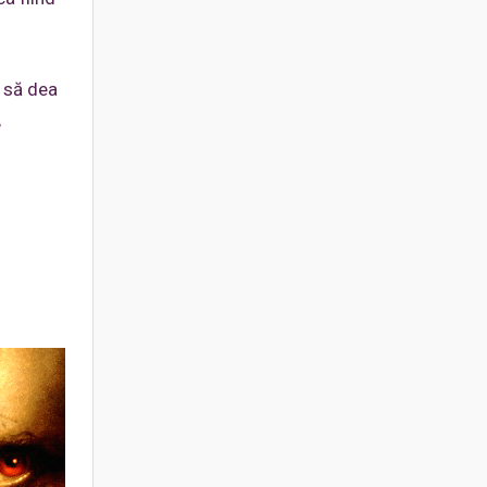
 să dea
,