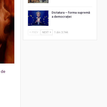
Dictatura – forma supremă
a democrației
PREV
NEXT
1 din 3.744
 de