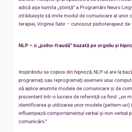
adică aşa numita „ştiinţă” a Programării Neuro Lingv
străduieşte să imite modul de comunicare al unor cel
terapiei, Virginia Satir – cunoscut psihoterapeut de
NLP – o „psiho-fraudă” bazată pe orgoliu şi hipn
Inspirându-se copios din hipnoză, NLP-ul are la baz
programaţi sau reprogramaţi asemeni unui computer
să aplice anumite modele de comunicare şi de com
prezentant într-o lucrare de referinţă ca fiind: „un
identificarea şi utilizarea unor modele (pattern-uri) 
influenţează comportamentul verbal şi non-verbal pe
comunicării.”