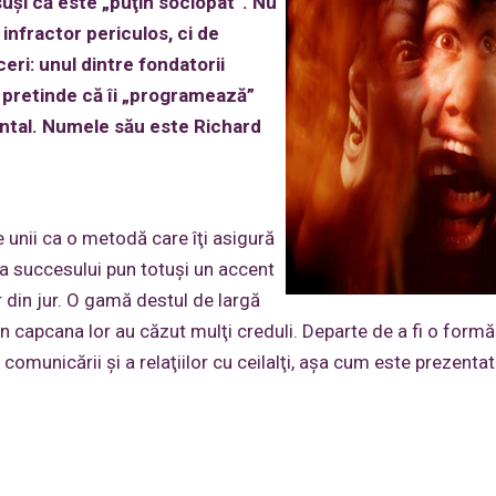
uşi că este „puţin sociopat”. Nu
infractor periculos, ci de
eri: unul dintre fondatorii
 pretinde că îi „programează”
mental. Numele său este Richard
 unii ca o metodă care îţi asigură
ea succesului pun totuşi un accent
 din jur. O gamă destul de largă
n capcana lor au căzut mulţi creduli. Departe de a fi o formă
omunicării şi a relaţiilor cu ceilalţi, aşa cum este prezentat