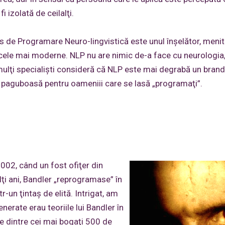
i izolată de ceilalţi.
s de Programare Neuro-lingvistică este unul înşelător, menit
n cele mai moderne. NLP nu are nimic de-a face cu neurologia
 mulţi specialişti consideră că NLP este mai degrabă un brand
ar paguboasă pentru oameniii care se lasă „programaţi”.
002, când un fost ofiţer din
ţi ani, Bandler „reprogramase” în
un ţintaş de elită. Intrigat, am
nerate erau teoriile lui Bandler în
te dintre cei mai bogaţi 500 de