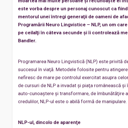
moartea mai multe persoane şi recunoaşte el îns
este vorba despre un personaj cunoscut ca fiind 
mentorul unei întregi generaţii de oameni de afac
Programării Neuro Lingvistice – NLP, un om care
pe ceilalţi în câteva secunde şi îi controlează 
Bandler.
Programarea Neuro Lingvistică (NLP) este privită de
succesul în viaţă. Metodele folosite pentru atinger
nefiresc de mare pe controlul exercitat asupra celor
de cursuri de NLP a invadat şi piaţa românească şi î
auto-cunoaştere şi transformare, de îmbunătăţire a c
credulilor, NLP-ul este o abilă formă de manipulare.
NLP-ul, dincolo de aparenţe