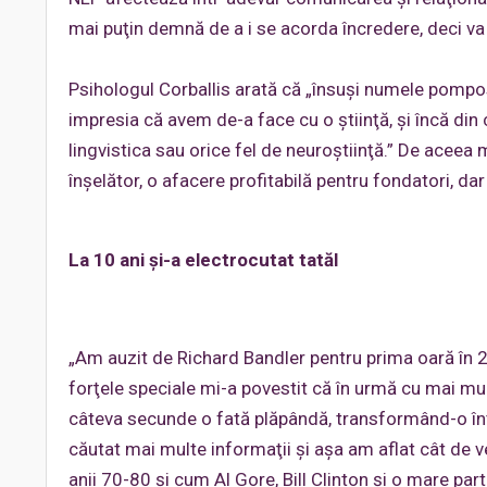
mai puţin demnă de a i se acorda încredere, deci va f
Psihologul Corballis arată că „însuşi numele pompo
impresia că avem de-a face cu o ştiinţă, şi încă di
lingvistica sau orice fel de neuroştiinţă.” De aceea
înşelător, o afacere profitabilă pentru fondatori, d
La 10 ani şi-a electrocutat tatăl
„Am auzit de Richard Bandler pentru prima oară în 2
forţele speciale mi-a povestit că în urmă cu mai mul
câteva secunde o fată plăpândă, transformând-o într-
căutat mai multe informaţii şi aşa am aflat cât de ve
anii 70-80 şi cum Al Gore, Bill Clinton şi o mare par