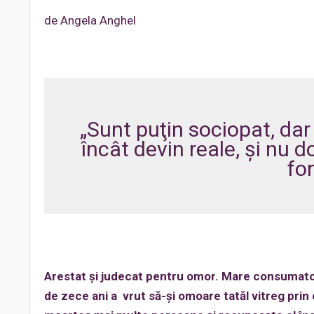
de Angela Anghel
„Sunt puţin sociopat, dar 
încât devin reale, şi nu 
fo
Arestat şi judecat pentru omor. Mare consumator
de zece ani a vrut să-şi omoare tatăl vitreg pri