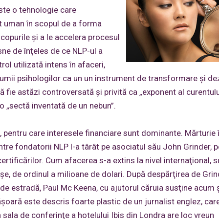
este o tehnologie care
t uman în scopul de a forma
copurile şi a le accelera procesul
esne de înţeles de ce NLP-ul a
ol utilizată intens în afaceri,
l lumii psihologilor ca un un instrument de transformare şi de
 fie astăzi controversată şi privită ca „exponent al curentul
 o „sectă inventată de un nebun”.
l, pentru care interesele financiare sunt dominante. Mărturie 
ntre fondatorii NLP l-a târât pe asociatul său John Grinder, p
ertificărilor. Cum afacerea s-a extins la nivel internaţional,
şe, de ordinul a milioane de dolari. După despărţirea de Grin
 de estradă, Paul Mc Keena, cu ajutorul căruia susţine acum 
şoară este descris foarte plastic de un jurnalist englez, car
n sala de conferinţe a hotelului Ibis din Londra are loc vreun